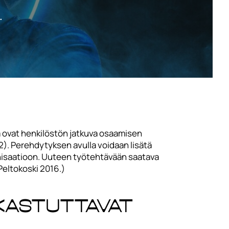
.
ä ovat henkilöstön jatkuva osaamisen
2). Perehdytyksen avulla voidaan lisätä
anisaatioon. Uuteen työtehtävään saatava
Peltokoski 2016.)
kastuttavat