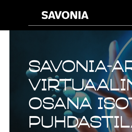
Savonia-ar
Virtuaali
osana iso
puhdasti