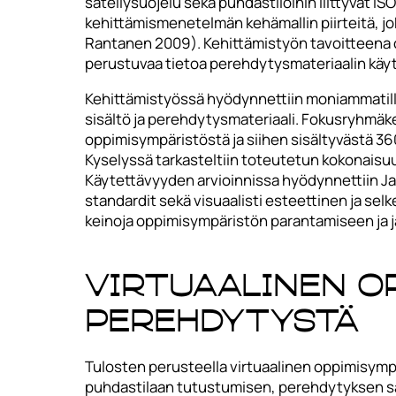
säteilysuojelu sekä puhdastiloihin liittyvät
kehittämismenetelmän kehämallin piirteitä, joka
Rantanen 2009). Kehittämistyön tavoitteena ol
perustuvaa tietoa perehdytysmateriaalin käy
Kehittämistyössä hyödynnettiin moniammatill
sisältö ja perehdytysmateriaali. Fokusryhmäke
oppimisympäristöstä ja siihen sisältyvästä 360
Kyselyssä tarkasteltiin toteutetun kokonaisuu
Käytettävyyden arvioinnissa hyödynnettiin Ja
standardit sekä visuaalisti esteettinen ja selke
keinoja oppimisympäristön parantamiseen ja 
Virtuaalinen o
perehdytystä
Tulosten perusteella virtuaalinen oppimisympä
puhdastilaan tutustumisen, perehdytyksen saa