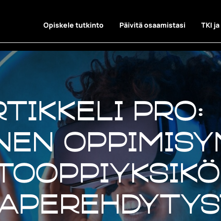
Opiskele tutkinto
Päivitä osaamistasi
TKI ja
tikkeli Pro:
nen oppimis
tooppiyksik
laperehdytys