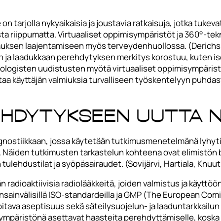
n tarjolla nykyaikaisia ja joustavia ratkaisuja, jotka tuke
ta riippumatta. Virtuaaliset oppimisympäristöt ja 360°-tek
uksen laajentamiseen myös terveydenhuollossa. (Derichs
vän ja laadukkaan perehdytyksen merkitys korostuu, kuten i
logisten uudistusten myötä virtuaaliset oppimisympäristöt
 käyttäjän valmiuksia turvalliseen työskentelyyn puhdasti
ehdytykseen uutta 
iagnostiikkaan, jossa käytetään tutkimusmenetelmänä lyhyt
 Näiden tutkimusten tarkastelun kohteena ovat elimistön b
ulehdustilat ja syöpäsairaudet. (Sovijärvi, Hartiala, Knuut
radioaktiivisia radiolääkkeitä, joiden valmistus ja käyttöö
nsainvälisillä ISO-standardeilla ja GMP (The European Com
oitava aseptisuus sekä säteilysuojelun- ja laaduntarkkail
ympäristönä asettavat haasteita perehdyttämiselle, koska ta