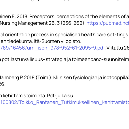
lainen E. 2018. Preceptors’ perceptions of the elements of
of Nursing Management 26, 3 (256-262).
https://pubmed.nc
al orientation process in specialised health care set-tings
iden tiedekunta. Itä-Suomen yliopisto.
456789/16456/urn_isbn_978-952-61-2095-9.pdf
. Viitattu 
 ja potilasturvallisuus- strategia ja toimeenpano-suunnite
. & Malmberg P. 2018 (Toim.). Kliinisen fysiologian ja isotoop
26.
n kehittämistoiminta. Pdf-julkaisu.
024/100802/Toikko_Rantanen_Tutkimuksellinen_kehittami