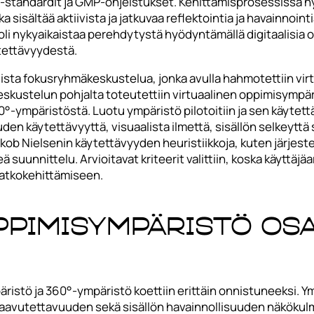
 ISO-standardit ja GMP-ohjeistukset. Kehittämisprosessiss
 sisältää aktiivista ja jatkuvaa reflektointia ja havainnoin
i nykyaikaistaa perehdytystä hyödyntämällä digitaalisia op
tettävyydestä.
ista fokusryhmäkeskustelua, jonka avulla hahmotettiin vi
skustelun pohjalta toteutettiin virtuaalinen oppimisympär
°-ympäristöstä. Luotu ympäristö pilotoitiin ja sen käytettä
den käytettävyyttä, visuaalista ilmettä, sisällön selkeytt
kob Nielsenin käytettävyyden heuristiikkoja, kuten järjest
ä suunnittelu. Arvioitavat kriteerit valittiin, koska käyttäjä
jatkokehittämiseen.
ppimisympäristö osa
ristö ja 360°-ympäristö koettiin erittäin onnistuneeksi. Ym
vutettavuuden sekä sisällön havainnollisuuden näkökulmis