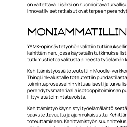
on vältettävä. Lisäksi on huomioitava turvall
innovatiiviset ratkaisut ovat tarpeen perehdy
Moniammatillin
YAMK-opinnäytetyöhön valittiin tutkimuksell
kehittäminen, jossa käytetään tutkimuksellist
tutkimustietoa valitusta aiheesta työelämän k
Kehittämistyössä toteutettiin Moodle-verkkoal
ThingLink-alustalle toteutettiin puhdastilasta
toimintaprosesseihin virtuaalisesti ja turvall
perehdytysmateriaalia isotooppitoiminnan puh
liittyvistä toimintatavoista.
Kehittämistyö käynnistyi työelämälähtöisestä
saavutettavuutta ja ajanmukaisuutta. Kehittä
toteuttamiseen. Kehittämistyön suunnitteluss