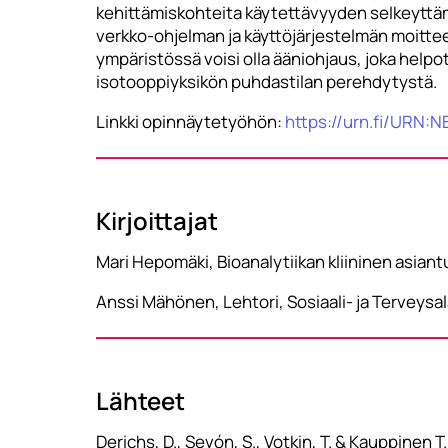
kehittämiskohteita käytettävyyden selkeyttämis
verkko-ohjelman ja käyttöjärjestelmän moitte
ympäristössä voisi olla ääniohjaus, joka helpo
isotooppiyksikön puhdastilan perehdytystä.
Linkki opinnäytetyöhön:
https://urn.fi/URN:
Kirjoittajat
Mari Hepomäki, Bioanalytiikan kliininen asian
Anssi Mähönen, Lehtori, Sosiaali- ja Terveys
Lähteet
Derichs, D., Sevón, S., Votkin, T. & Kauppinen