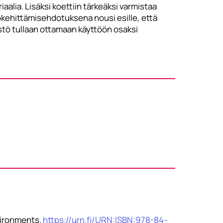
alia. Lisäksi koettiin tärkeäksi varmistaa
kehittämisehdotuksena nousi esille, että
istö tullaan ottamaan käyttöön osaksi
nvironments.
https://urn.fi/URN:ISBN:978-84-