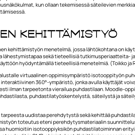
isuusnäkökulmat, kun ollaan tekemisessä säteilevien merkki
ttämisessä.
en kehittämistyö
inen kehittämistyön menetelmä, jossa lähtökohtana on kä
a lähestymistapaa sekä tieteellisiä tutkimusperiaatteita- 
äyttöön hyödyntämällä tieteellisiä menetelmiä. (Toikko ja
ustalle virtuaalinen oppimisympäristö isotooppityön puhda
 interaktiivinen 360°-ympäristö, jonka avulla käyttäjät voiv
isesti ilman tarpeetonta vierailua puhdastilaan. Moodle-op
dastilasta, puhdastilatyöskentelystä, säteilystä ja sätei
 tarpeesta uudistaa perehdytystä sekä kehittää puhdastila
mistyön toteutus eteni perehdytysmateriaalin suunnittelu
a huomioitiin isotooppiyksikön puhdastilatoiminnan erityi