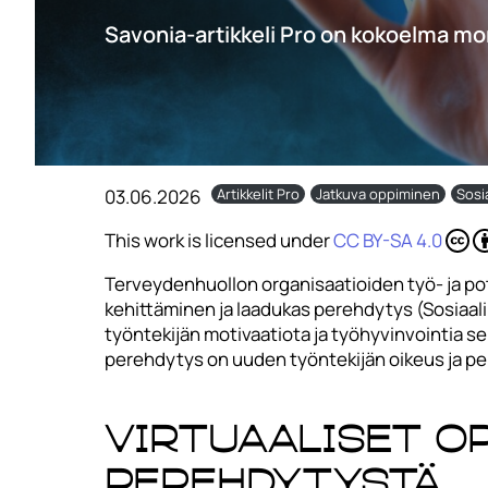
Savonia-artikkeli Pro on kokoelma mo
03.06.2026
Artikkelit Pro
Jatkuva oppiminen
Sosia
This work is licensed under
CC BY-SA 4.0
Terveydenhuollon organisaatioiden työ- ja pot
kehittäminen ja laadukas perehdytys (Sosiaali-
työntekijän motivaatiota ja työhyvinvointia 
perehdytys on uuden työntekijän oikeus ja per
Virtuaaliset o
perehdytystä