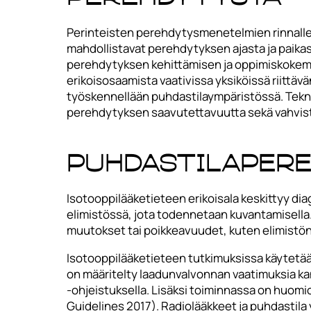
Perinteisten perehdytysmenetelmien rinnalle o
mahdollistavat perehdytyksen ajasta ja paikas
perehdytyksen kehittämisen ja oppimiskokem
erikoisosaamista vaativissa yksiköissä riittä
työskennellään puhdastilaympäristössä. Tekno
perehdytyksen saavutettavuutta sekä vahvistaa
Puhdastilaper
Isotooppilääketieteen erikoisala keskittyy d
elimistössä, jota todennetaan kuvantamisella.
muutokset tai poikkeavuudet, kuten elimistön t
Isotooppilääketieteen tutkimuksissa käytetään 
on määritelty laadunvalvonnan vaatimuksia ka
-ohjeistuksella. Lisäksi toiminnassa on huomi
Guidelines 2017). Radiolääkkeet ja puhdastila 