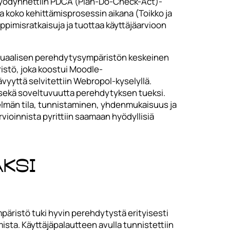
a hyödynnettiin PDCA (Plan-Do-Check-Act)-
tia koko kehittämisprosessin aikana (Toikko ja
pimisratkaisuja ja tuottaa käyttäjäarvioon
rtuaalisen perehdytysympäristön keskeinen
istö, joka koostui Moodle-
vyyttä selvitettiin Webropol-kyselyllä.
ä sekä soveltuvuutta perehdytyksen tueksi.
elmän tila, tunnistaminen, yhdenmukaisuus ja
arvioinnista pyrittiin saamaan hyödyllisiä
ksi
päristö tuki hyvin perehdytystä erityisesti
ta. Käyttäjäpalautteen avulla tunnistettiin