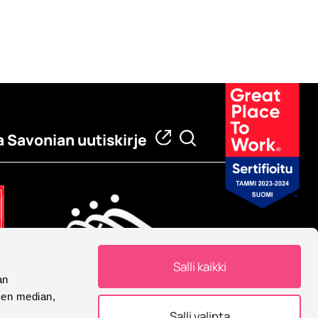
a Savonian uutiskirje
Salli kaikki
an
Eurooppalainen yliopisto
sen median,
Savonia on mukana
Salli valinta