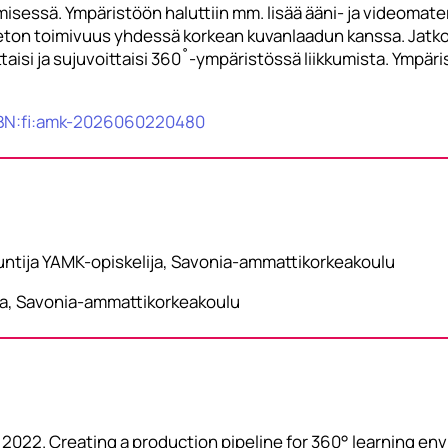
essä. Ympäristöön haluttiin mm. lisää ääni- ja videomateria
eton toimivuus yhdessä korkean kuvanlaadun kanssa. Jatko
ttaisi ja sujuvoittaisi 360˚-ympäristössä liikkumista. Ympär
NBN:fi:amk-2026060220480
tuntija YAMK-opiskelija, Savonia-ammattikorkeakoulu
ala, Savonia-ammattikorkeakoulu
 T. 2022. Creating a production pipeline for 360° learning e