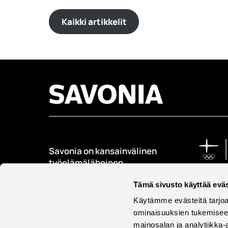
Kaikki artikkelit
Savonia on kansainvälinen
työelämäläheinen
korkeakoulu, joka
Tämä sivusto käyttää eväs
kouluttaa, tutkii, kehittää
ja innovoi.
Käytämme evästeitä tarjoa
ominaisuuksien tukemisee
Opiskelijoita + 9000
mainosalan ja analytiikka-