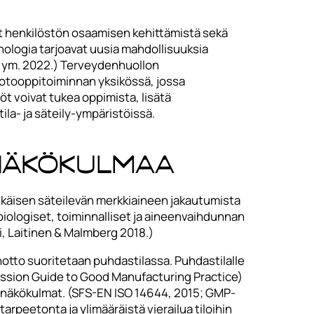
vat henkilöstön osaamisen kehittämistä sekä
nologia tarjoavat uusia mahdollisuuksia
 ym. 2022.) Terveydenhuollon
sotooppitoiminnan yksikössä, jossa
 voivat tukea oppimista, lisätä
la- ja säteily-ympäristöissä.
näkökulmaa
ikäisen säteilevän merkkiaineen jakautumista
iologiset, toiminnalliset ja aineenvaihdunnan
i, Laitinen & Malmberg 2018.)
notto suoritetaan puhdastilassa. Puhdastilalle
ission Guide to Good Manufacturing Practice)
un näkökulmat. (SFS-EN ISO 14644, 2015; GMP-
rpeetonta ja ylimääräistä vierailua tiloihin