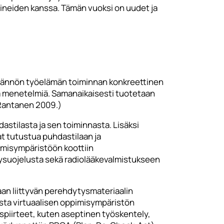
aineiden kanssa. Tämän vuoksi on uudet ja
ytännön työelämän toiminnan konkreettinen
ja menetelmiä. Samanaikaisesti tuotetaan
 Rantanen 2009.)
stilasta ja sen toiminnasta. Lisäksi
at tutustua puhdastilaan ja
pimisympäristöön koottiin
lysuojelusta sekä radiolääkevalmistukseen
an liittyvän perehdytysmateriaalin
sta virtuaalisen oppimisympäristön
spiirteet, kuten aseptinen työskentely,