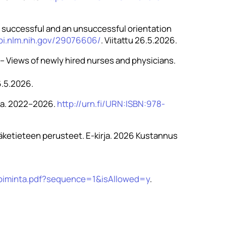
 a successful and an unsuccessful orientation
bi.nlm.nih.gov/29076606/
. Viitattu 26.5.2026.
 – Views of newly hired nurses and physicians.
26.5.2026.
lma. 2022–2026.
http://urn.fi/URN:ISBN:978-
pilääketieteen perusteet. E-kirja. 2026 Kustannus
stoiminta.pdf?sequence=1&isAllowed=y
.