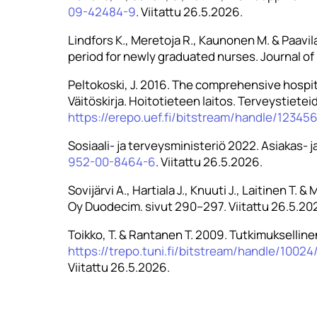
09-42484-9
. Viitattu 26.5.2026.
Lindfors K., Meretoja R., Kaunonen M. & Paavi
period for newly graduated nurses. Journal 
Peltokoski, J. 2016. The comprehensive hospit
Väitöskirja. Hoitotieteen laitos. Terveystiete
https://erepo.uef.fi/bitstream/handle/123
Sosiaali- ja terveysministeriö 2022. Asiakas-
952-00-8464-6
. Viitattu 26.5.2026.
Sovijärvi A., Hartiala J., Knuuti J., Laitinen T
Oy Duodecim. sivut 290–297. Viitattu 26.5.20
Toikko, T. & Rantanen T. 2009. Tutkimukselline
https://trepo.tuni.fi/bitstream/handle/10
Viitattu 26.5.2026.