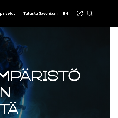
EN
 palvelut
Tutustu Savoniaan
ympäristö
ön
tä