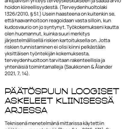
arkipäivisin yhteys terveyskeskukseen ja saada arvio
hoidon kiireellisyydestä. (Terveydenhuoltolaki
1326/2010, § 51.) Usein haasteena on kuitenkin se,
että haavanhoitoon reagoidaan vasta silloin, kun
kudosvaurio on jo syntynyt. Työkokemukseni kautta
olen huomannut, kuinka suuri merkitys
järjestelmällisellä riskien kartoituksella on. Jotta
riskien tunnistaminen ei olisi kiinni pelkästään
yksittäisen työntekijän kokemuksesta,
terveydenhuoltoon tarvitaan rakenteellisia ja
yhtenäisiä toimintamalleja (Saukkonen & Ålander
2021, 7, 14).
Päätöspuun loogiset
askeleet kliinisessä
arjessa
Teknisenä menetelmänä mittarissa käytettiin