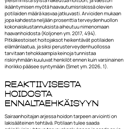
yleisimmistä syistä hakeutua hoitoon, ja väestön
ikääntymisen myötä haavautumisriskissä olevien
potilaiden määrä kasvaa jatkuvasti. Arvioiden mukaan
jopa kahdesta neljään prosenttia terveydenhuollon
kokonaiskustannuksista aiheutuu nimenomaan
haavanhoidosta (Koljonen ym. 2017, 494).
Pitkäkestoiset hoitojaksot heikentävät potilaiden
elämänlaatua, ja siksi perusterveydenhuollossa
tarvitaan tehokkaampia keinoja tunnistaa
riskiryhmään kuuluvat henkilöt ennen kuin varsinainen
ihorikko pääsee syntymään (Smet ym. 2026, 1).
Reaktiivisesta
hoidosta
ennaltaehkäisyyn
Sairaanhoitajan arjessa hoidon tarpeen arviointi on
lakisääteinen tehtävä. Potilaan tulee saada