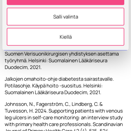
ammattikorkeakoulu, Master School, Kuopio
Salli valinta
Lähteet
Kiellä
Alaraajojen tukkiva valtimotauti. Käypä hoito -
suositus. Suomalaisen Lääkäriseuran Duodecimin ja
Suomen Verisuonikirurgisen yhdistyksen asettama
työryhmä. Helsinki: Suomalainen Lääkäriseura
Duodecim, 2021.
Jalkojen omahoito-ohje diabetesta sairastavalle.
Potilasohje. Käypä hoito -suositus. Helsinki:
Suomalainen Lääkäriseura Duodecim, 2021.
Johnsson, N., Fagerström, C., Lindberg, C. &
Tuvesson, H. 2024. Supporting patients with venous
leg ulcers in self-care monitoring: an interview study
with primary health care professionals. Scandinavian
Journal of Primary Health Care 42 (4), 515–524.