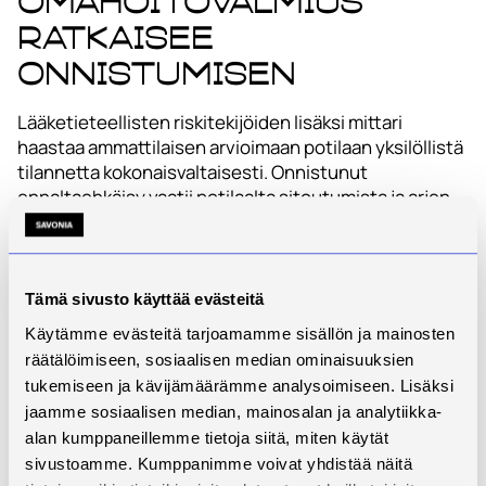
Omahoitovalmius
ratkaisee
onnistumisen
Lääketieteellisten riskitekijöiden lisäksi mittari
haastaa ammattilaisen arvioimaan potilaan yksilöllistä
tilannetta kokonaisvaltaisesti. Onnistunut
ennaltaehkäisy vaatii potilaalta sitoutumista ja arjen
rutiineja, kuten jalkojen päivittäistä pesua, rasvausta
ja tarkastamista (Jalkojen omahoito-ohje diabetesta
sairastavalle: Käypä hoito -suositus 2021).
Tämä sivusto käyttää evästeitä
Jos potilaan kognitiiviset tai fyysiset valmiudet ovat
Käytämme evästeitä tarjoamamme sisällön ja mainosten
heikentyneet, omahoito ei välttämättä toteudu
räätälöimiseen, sosiaalisen median ominaisuuksien
riittävän tehokkaasti. Suuri sairastavuus, taloudelliset
tukemiseen ja kävijämäärämme analysoimiseen. Lisäksi
rajoitukset tai masennus voivat vaikuttaa haitallisesti
jaamme sosiaalisen median, mainosalan ja analytiikka-
kykyyn huolehtia omasta hoidostaan. (Journal of
Community Nursing 2022, 30.) Tämän vuoksi mittari
alan kumppaneillemme tietoja siitä, miten käytät
ohjaa hoitajaa tunnistamaan ne potilaat, jotka
sivustoamme. Kumppanimme voivat yhdistää näitä