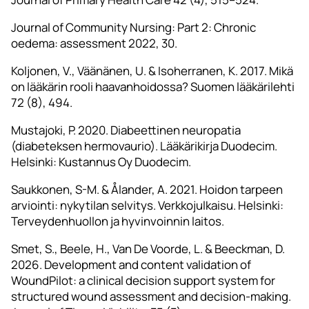
Journal of Community Nursing: Part 2: Chronic
oedema: assessment 2022, 30.
Koljonen, V., Väänänen, U. & Isoherranen, K. 2017. Mikä
on lääkärin rooli haavanhoidossa? Suomen lääkärilehti
72 (8), 494.
Mustajoki, P. 2020. Diabeettinen neuropatia
(diabeteksen hermovaurio). Lääkärikirja Duodecim.
Helsinki: Kustannus Oy Duodecim.
Saukkonen, S-M. & Ålander, A. 2021. Hoidon tarpeen
arviointi: nykytilan selvitys. Verkkojulkaisu. Helsinki:
Terveydenhuollon ja hyvinvoinnin laitos.
Smet, S., Beele, H., Van De Voorde, L. & Beeckman, D.
2026. Development and content validation of
WoundPilot: a clinical decision support system for
structured wound assessment and decision-making.