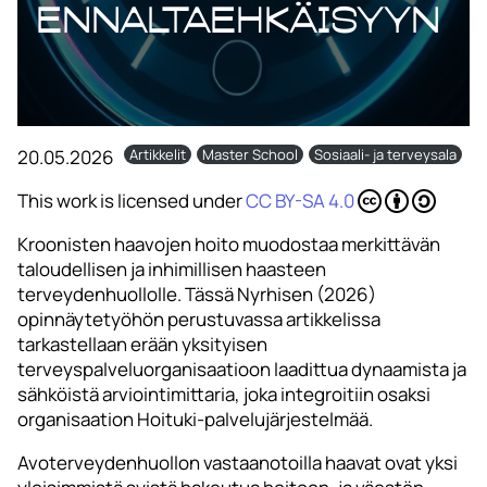
ennaltaehkäisyyn
20.05.2026
Artikkelit
Master School
Sosiaali- ja terveysala
This work is licensed under
CC BY-SA 4.0
Kroonisten haavojen hoito muodostaa merkittävän
taloudellisen ja inhimillisen haasteen
terveydenhuollolle. Tässä Nyrhisen (2026)
opinnäytetyöhön perustuvassa artikkelissa
tarkastellaan erään yksityisen
terveyspalveluorganisaatioon laadittua dynaamista ja
sähköistä arviointimittaria, joka integroitiin osaksi
organisaation Hoituki-palvelujärjestelmää.
Avoterveydenhuollon vastaanotoilla haavat ovat yksi