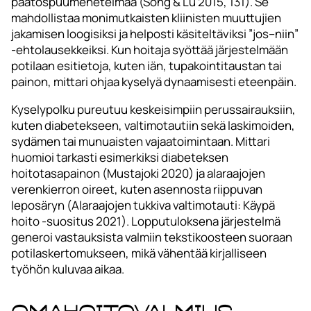
päätöspuumenetelmää (Song & Lu 2015, 131). Se
mahdollistaa monimutkaisten kliinisten muuttujien
jakamisen loogisiksi ja helposti käsiteltäviksi ”jos–niin”
-ehtolausekkeiksi. Kun hoitaja syöttää järjestelmään
potilaan esitietoja, kuten iän, tupakointitaustan tai
painon, mittari ohjaa kyselyä dynaamisesti eteenpäin.
Kyselypolku pureutuu keskeisimpiin perussairauksiin,
kuten diabetekseen, valtimotautiin sekä laskimoiden,
sydämen tai munuaisten vajaatoimintaan. Mittari
huomioi tarkasti esimerkiksi diabeteksen
hoitotasapainon (Mustajoki 2020) ja alaraajojen
verenkierron oireet, kuten asennosta riippuvan
leposäryn (Alaraajojen tukkiva valtimotauti: Käypä
hoito -suositus 2021). Lopputuloksena järjestelmä
generoi vastauksista valmiin tekstikoosteen suoraan
potilaskertomukseen, mikä vähentää kirjalliseen
työhön kuluvaa aikaa.