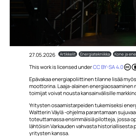
27.05.2026
Artikkelit
Energiatekniikka
Kone ja ene
This work is licensed under
CC BY-SA 4.0
Epävakaa energiapoliittinen tilanne lisää myös
moottorina. Laaja-alainen energiaosaaminen n
toimijat voivat nousta kansainvälisille markkino
Yritysten osaamistarpeiden tukemiseksi energ
Waltterin Väylä -ohjelma parantamaan sujuvaa
toteuttamassa ensimmäisiä pilotteja, jossa op
lähtöisin Varkauden vahvasta historiallisesta
yritysten kanssa.