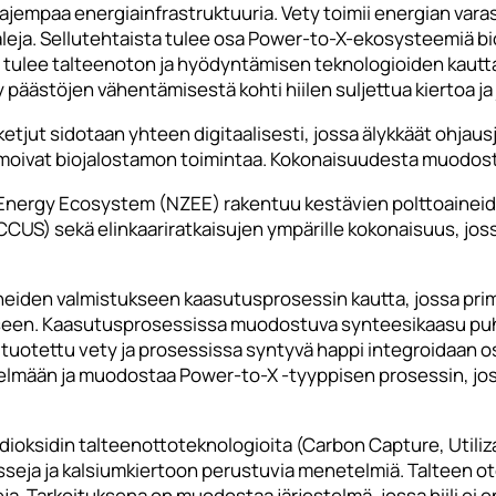
aajempaa energiainfrastruktuuria. Vety toimii energian varas
aleja. Sellutehtaista tulee osa Power-to-X-ekosysteemiä bio
 tulee talteenoton ja hyödyntämisen teknologioiden kautta 
 päästöjen vähentämisestä kohti hiilen suljettua kiertoa ja 
tjut sidotaan yhteen digitaalisesti, jossa älykkäät ohjausj
moivat biojalostamon toimintaa. Kokonaisuudesta muodost
ergy Ecosystem (NZEE) rakentuu kestävien polttoaineiden,
CUS) sekä elinkaariratkaisujen ympärille kokonaisuus, joss
neiden valmistukseen kaasutusprosessin kautta, jossa prim
een. Kaasutusprosessissa muodostuva synteesikaasu puhdi
a tuotettu vety ja prosessissa syntyvä happi integroidaan 
lmään ja muodostaa Power-to-X -tyyppisen prosessin, jossa
lidioksidin talteenottoteknologioita (Carbon Capture, Utili
esseja ja kalsiumkiertoon perustuvia menetelmiä. Talteen o
ja. Tarkoituksena on muodostaa järjestelmä, jossa hiili ei e