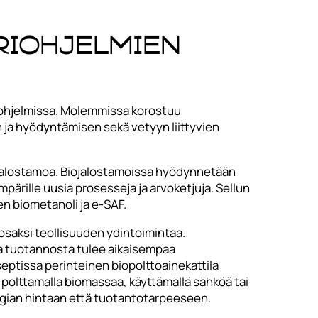
riohjelmien
iohjelmissa. Molemmissa korostuu
on ja hyödyntämisen sekä vetyyn liittyvien
iojalostamoa. Biojalostamoissa hyödynnetään
pärille uusia prosesseja ja arvoketjuja. Sellun
ten biometanoli ja e-SAF.
saksi teollisuuden ydintoimintaa.
ta tuotannosta tulee aikaisempaa
eptissa perinteinen biopolttoainekattila
 polttamalla biomassaa, käyttämällä sähköä tai
rgian hintaan että tuotantotarpeeseen.