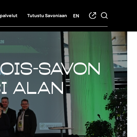
EN
 palvelut
Tutustu Savoniaan
jois-Savon
i alan