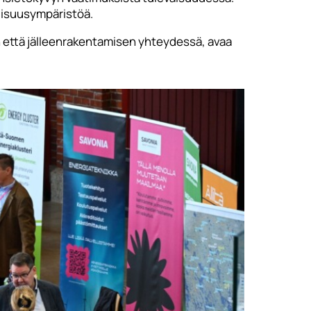
llisuusympäristöä.
n että jälleenrakentamisen yhteydessä, avaa