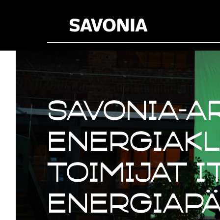
Savonia-a
Energiakl
toimijat 
Energiapä