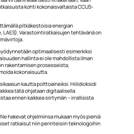
ratkaisuista kohti kokonaisvaltaista CCUS-
tämällä pitkäkestoisia energian
e, LAES). Varastointiratkaisujen tehtävänä on
lmävirtoja.
 hyödynnetään optimaalisesti esimerkiksi
suuden hallinta ei ole mahdollista ilman
ien rakentamisen prosesseista,
timoida kokonaisuutta.
aasun kautta polttoaineiksi. Hiilidioksidi
aikkea tätä ohjataan digitaalisella
taa ennen kaikkea siirtymän – irrallisista
la. Ne hakevat ohjelmiinsa mukaan myös pieniä
giset ratkaisut niin perinteisiin teknologoihin