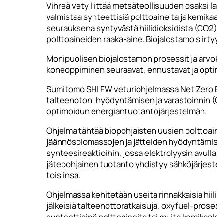
Vihreä vety liittää metsäteollisuuden osaksi l
valmistaa synteettisiä polttoaineita ja kemika
seurauksena syntyvästä hiilidioksidista (CO2)
polttoaineiden raaka-aine. Biojalostamo siirtyy
Monipuolisen biojalostamon prosessit ja arvoke
koneoppiminen seuraavat, ennustavat ja opti
Sumitomo SHI FW veturiohjelmassa Net Zero En
talteenoton, hyödyntämisen ja varastoinnin (C
optimoidun energiantuotantojärjestelmän.
Ohjelma tähtää biopohjaisten uusien polttoai
jäännösbiomassojen ja jätteiden hyödyntämis
synteesireaktioihin, jossa elektrolyysin avull
jätepohjainen tuotanto yhdistyy sähköjärjeste
toisiinsa.
Ohjelmassa kehitetään useita rinnakkaisia hii
jälkeisiä talteenottoratkaisuja, oxyfuel-pros
synteettisinä polttoaineita tai muita kemikaale