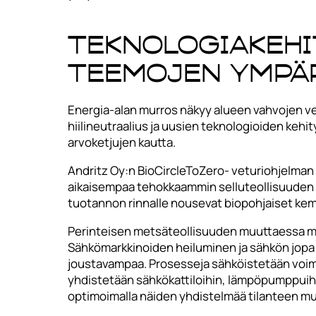
Teknologiakehi
teemojen ympär
Energia-alan murros näkyy alueen vahvojen ve
hiilineutraalius ja uusien teknologioiden kehit
arvoketjujen kautta.
Andritz Oy:n BioCircleToZero- veturiohjelman
aikaisempaa tehokkaammin selluteollisuuden siv
tuotannon rinnalle nousevat biopohjaiset kemika
Perinteisen metsäteollisuuden muuttaessa mu
Sähkömarkkinoiden heiluminen ja sähkön jopa n
joustavampaa. Prosesseja sähköistetään voimak
yhdistetään sähkökattiloihin, lämpöpumppuihin
optimoimalla näiden yhdistelmää tilanteen mu