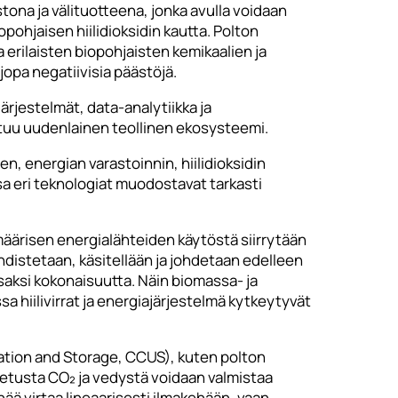
tona ja välituotteena, jonka avulla voidaan
pohjaisen hiilidioksidin kautta. Polton
erilaisten biopohjaisten kemikaalien ja
jopa negatiivisia päästöjä.
ärjestelmät, data-analytiikka ja
uu uudenlainen teollinen ekosysteemi.
 energian varastoinnin, hiilidioksidin
a eri teknologiat muodostavat tarkasti
äärisen energialähteiden käytöstä siirrytään
stetaan, käsitellään ja johdetaan edelleen
osaksi kokonaisuutta. Näin biomassa- ja
 hiilivirrat ja energiajärjestelmä kytkeytyvät
zation and Storage, CCUS), kuten polton
tetusta CO₂ ja vedystä voidaan valmistaa
nää virtaa lineaarisesti ilmakehään, vaan