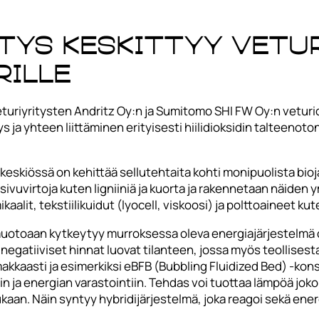
tys keskittyy Vetu
ille
turiyritysten Andritz Oy:n ja Sumitomo SHI FW Oy:n vetur
ys ja yhteen liittäminen erityisesti hiilidioksidin talteenot
 keskiössä on kehittää sellutehtaita kohti monipuolista b
uvirtoja kuten ligniiniä ja kuorta ja rakennetaan näiden ym
alit, tekstiilikuidut (lyocell, viskoosi) ja polttoaineet ku
otoaan kytkeytyy murroksessa oleva energiajärjestelmä o
egatiiviset hinnat luovat tilanteen, jossa myös teollises
kaasti ja esimerkiksi eBFB (Bubbling Fluidized Bed) -kons
 ja energian varastointiin. Tehdas voi tuottaa lämpöä joko
kaan. Näin syntyy hybridijärjestelmä, joka reagoi sekä ene