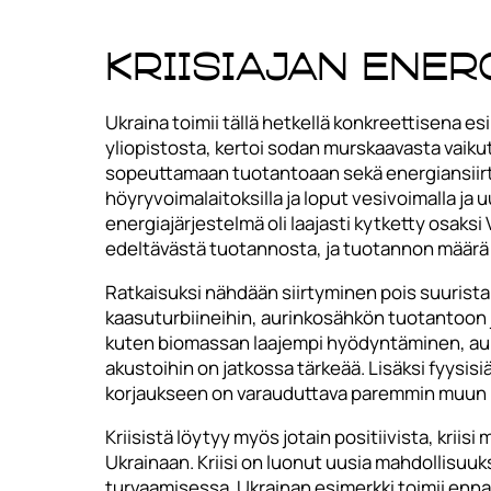
Kriisiajan ene
Ukraina toimii tällä hetkellä konkreettisena e
yliopistosta, kertoi sodan murskaavasta vaik
sopeuttamaan tuotantoaan sekä energiansiirto
höyryvoimalaitoksilla ja loput vesivoimalla ja 
energiajärjestelmä oli laajasti kytketty osak
edeltävästä tuotannosta, ja tuotannon määrä 
Ratkaisuksi nähdään siirtyminen pois suurista
kaasuturbiineihin, aurinkosähkön tuotantoon 
kuten biomassan laajempi hyödyntäminen, aur
akustoihin on jatkossa tärkeää. Lisäksi fyysi
korjaukseen on varauduttava paremmin muun m
Kriisistä löytyy myös jotain positiivista, kri
Ukrainaan. Kriisi on luonut uusia mahdollisuuk
turvaamisessa. Ukrainan esimerkki toimii enn