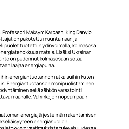
än. Professori Maksym Karpash, King Danylo
uottajat on pakotettu muuntamaan ja
 puolet tuotettiin ydinvoimalla, kolmasosa
a energiatehokkuus matala. Lisäksi Ukrainan
uotanto on pudonnut kolmasosaan sotaa
taen laajaa energiapulaa.
uihin energiantuotannon ratkaisuihin kuten
uihin. Energiantuotannon monipuolistaminen
yödyntäminen sekä sähkön varastointi
itettava maanalle. Vahinkojen nopeampaan
ippumattoman energiajärjestelmän rakentamisen
kekseliäisyyteen energiahuollon
insietokyvyn vaatimuksista tulevaisuudessa.