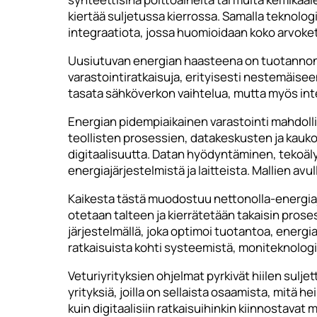
kiertää suljetussa kierrossa. Samalla teknolog
integraatiota, jossa huomioidaan koko arvoke
Uusiutuvan energian haasteena on tuotannon 
varastointiratkaisuja, erityisesti nestemäisee
tasata sähköverkon vaihtelua, mutta myös inte
Energian pidempiaikainen varastointi mahdolli
teollisten prosessien, datakeskusten ja kauko
digitaalisuutta. Datan hyödyntäminen, tekoäly
energiajärjestelmistä ja laitteista. Mallien a
Kaikesta tästä muodostuu nettonolla-energiajä
otetaan talteen ja kierrätetään takaisin proses
järjestelmällä, joka optimoi tuotantoa, energia
ratkaisuista kohti systeemistä, moniteknologi
Veturiyrityksien ohjelmat pyrkivät hiilen sulj
yrityksiä, joilla on sellaista osaamista, mitä h
kuin digitaalisiin ratkaisuihinkin kiinnostavat 