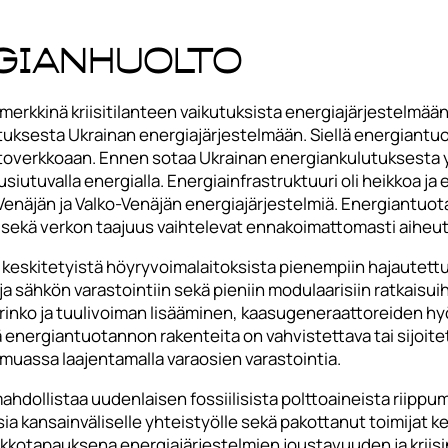
rgianhuolto
simerkkinä kriisitilanteen vaikutuksista energiajärjestelmä
utuksesta Ukrainan energiajärjestelmään. Siellä energiant
verkkoaan. Ennen sotaa Ukrainan energiankulutuksesta yli
uusiutuvalla energialla. Energiainfrastruktuuri oli heikkoa j
si Venäjän ja Valko-Venäjän energiajärjestelmiä. Energiant
sekä verkon taajuus vaihtelevat ennakoimattomasti aiheut
 keskitetyistä höyryvoimalaitoksista pienempiin hajautett
ja sähkön varastointiin sekä pieniin modulaarisiin ratkais
inko ja tuulivoiman lisääminen, kaasugeneraattoreiden h
siä energiantuotannon rakenteita on vahvistettava tai sijo
uassa laajentamalla varaosien varastointia.
isi mahdollistaa uudenlaisen fossiilisista polttoaineista ri
sia kansainväliselle yhteistyölle sekä pakottanut toimijat 
akkotapauksena energiajärjestelmien joustavuuden ja kriis