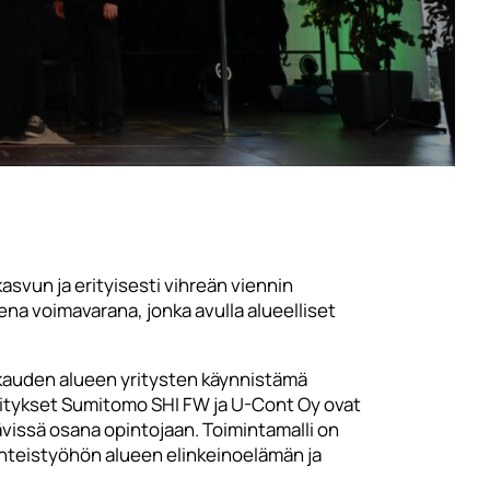
asvun ja erityisesti vihreän viennin
a voimavarana, jonka avulla alueelliset
rkauden alueen yritysten käynnistämä
ritykset Sumitomo SHI FW ja U-Cont Oy ovat
ävissä osana opintojaan. Toimintamalli on
yhteistyöhön alueen elinkeinoelämän ja