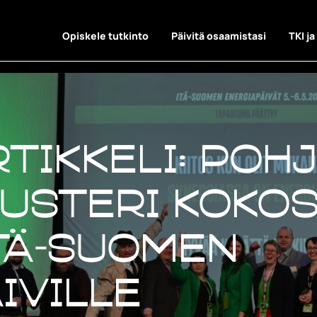
Opiskele tutkinto
Päivitä osaamistasi
TKI ja
rtikkeli: Poh
usteri kokos
Itä-Suomen
iville