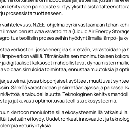
ian kehityksen painopiste siirtyy yksittäisistä talteenotto
tju prosessista tuotteeseen.
vaihtelevuus. NZEE-ohjelma pyrkii vastaamaan tähän kehit
n ilmaan perustuvaa varastointia (Liquid Air Energy Storag
groitua teollisiin prosesseihin hyödyntämällä lämpö- ja ky
staa verkoston, jossa energiaa siirretään, varastoidaan ja
lämpöverkon välillä. Tämänkaltaisen monimutkaisen kokonai
 ja digitaaliset kaksoset mahdollistavat dynaamisten mall
vulla voidaan simuloida toimintaa, ennustaa muutoksia ja op
rjestelmä, jossa biopohjaiset syötteet muuttuvat synteesik
siin. Sähköä varastoidaan ja siirretään ajassa ja paikassa. K
nkäyttöä ja taloudellisuutta. Teknologinen kehitys mahdollis
sta ja jatkuvasti optimoituvaa teollista ekosysteemiä.
ettuun kiertoon moniulotteisilla ekosysteemisillä ratkaisuil
eiltä itseltään ei löydy. Uudet rohkeat innovaatiot ja teknolo
molempia veturiyrityksiä.