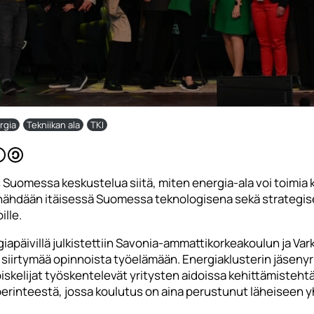
rgia
Tekniikan ala
TKI
 Suomessa keskustelua siitä, miten energia-ala voi toimia k
ähdään itäisessä Suomessa teknologisena sekä strategisen
ille.
iapäivillä julkistettiin Savonia-ammattikorkeakoulun ja Va
 siirtymää opinnoista työelämään. Energiaklusterin jäseny
iskelijat työskentelevät yritysten aidoissa kehittämisteht
 perinteestä, jossa koulutus on aina perustunut läheiseen 