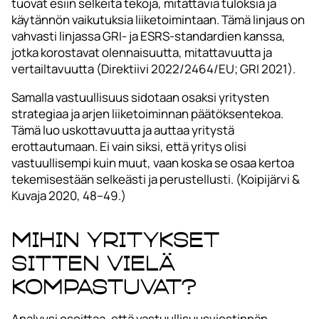
tuovat esiin selkeitä tekoja, mitattavia tuloksia ja
käytännön vaikutuksia liiketoimintaan. Tämä linjaus on
vahvasti linjassa GRI- ja ESRS-standardien kanssa,
jotka korostavat olennaisuutta, mitattavuutta ja
vertailtavuutta (Direktiivi 2022/2464/EU; GRI 2021).
Samalla vastuullisuus sidotaan osaksi yritysten
strategiaa ja arjen liiketoiminnan päätöksentekoa.
Tämä luo uskottavuutta ja auttaa yritystä
erottautumaan. Ei vain siksi, että yritys olisi
vastuullisempi kuin muut, vaan koska se osaa kertoa
tekemisestään selkeästi ja perustellusti. (Koipijärvi &
Kuvaja 2020, 48–49.)
Mihin yritykset
sitten vielä
kompastuvat?
Analyysi osoittaa, että vastuullisuusviestinnän