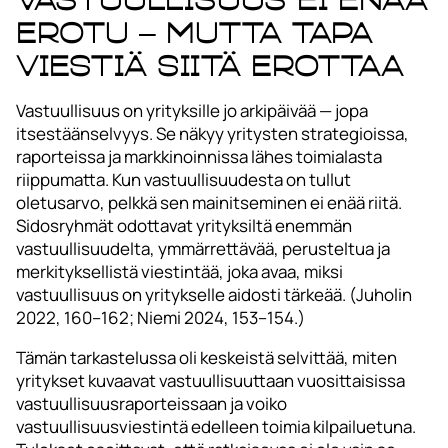
erotu – mutta tapa
viestiä siitä erottaa
Vastuullisuus on yrityksille jo arkipäivää — jopa
itsestäänselvyys. Se näkyy yritysten strategioissa,
raporteissa ja markkinoinnissa lähes toimialasta
riippumatta. Kun vastuullisuudesta on tullut
oletusarvo, pelkkä sen mainitseminen ei enää riitä.
Sidosryhmät odottavat yrityksiltä enemmän
vastuullisuudelta, ymmärrettävää, perusteltua ja
merkityksellistä viestintää, joka avaa, miksi
vastuullisuus on yritykselle aidosti tärkeää. (Juholin
2022, 160–162; Niemi 2024, 153–154.)
Tämän tarkastelussa oli keskeistä selvittää, miten
yritykset kuvaavat vastuullisuuttaan vuosittaisissa
vastuullisuusraporteissaan ja voiko
vastuullisuusviestintä edelleen toimia kilpailuetuna.