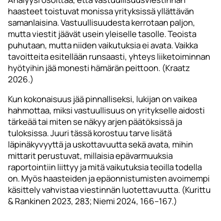
haasteet toistuvat monissa yrityksissä yllättävän
samanlaisina. Vastuullisuudesta kerrotaan paljon,
mutta viestit jäävät usein yleiselle tasolle. Teoista
puhutaan, mutta niiden vaikutuksia ei avata. Vaikka
tavoitteita esitellään runsaasti, yhteys liiketoiminnan
hyötyihin jää monesti hämärän peittoon. (Kraatz
2026.)
Kun kokonaisuus jää pinnalliseksi, lukijan on vaikea
hahmottaa, miksi vastuullisuus on yritykselle aidosti
tärkeää tai miten se näkyy arjen päätöksissä ja
tuloksissa. Juuri tässä korostuu tarve lisätä
läpinäkyvyyttä ja uskottavuutta sekä avata, mihin
mittarit perustuvat, millaisia epävarmuuksia
raportointiin liittyy ja mitä vaikutuksia teoilla todella
on. Myös haasteiden ja epäonnistumisten avoimempi
käsittely vahvistaa viestinnän luotettavuutta. (Kurittu
& Rankinen 2023, 283; Niemi 2024, 166–167.)