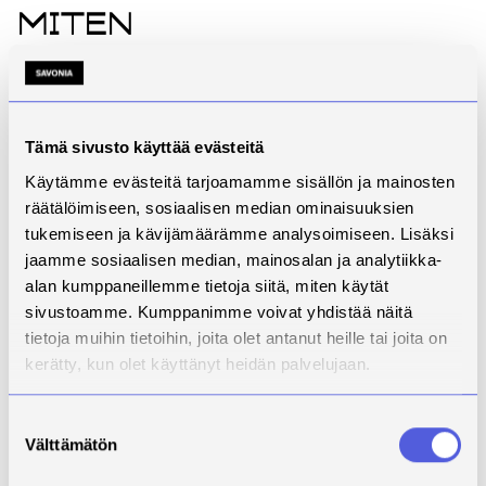
Miten
vastuullisuudesta
tehdään kilpailuetu?
Vastuullisuus voi toimia kilpailuetuna silloin, kun se
Tämä sivusto käyttää evästeitä
näkyy sekä teoissa että tavassa kertoa niistä.
Käytämme evästeitä tarjoamamme sisällön ja mainosten
Yritykset, jotka onnistuvat tässä, tekevät kolme asiaa
räätälöimiseen, sosiaalisen median ominaisuuksien
erityisen hyvin.
tukemiseen ja kävijämäärämme analysoimiseen. Lisäksi
Ensinnäkin ne kytkevät vastuullisuuden osaksi
jaamme sosiaalisen median, mainosalan ja analytiikka-
strategiaa. Se ei ole erillinen teema, vaan osa
alan kumppaneillemme tietoja siitä, miten käytät
liiketoiminnan ydintä ja päätöksentekoa. Kun yhteys
sivustoamme. Kumppanimme voivat yhdistää näitä
tavoitteisiin ja liiketoiminnan logiikkaan avataan
tietoja muihin tietoihin, joita olet antanut heille tai joita on
selkeästi, viestintä saa enemmän painoarvoa. (Porter
kerätty, kun olet käyttänyt heidän palvelujaan.
& Kramer 2011, 87–88.)
Suostumuksen
Toiseksi ne tekevät vastuullisuudesta konkreettista.
Välttämätön
valinta
Yleisluontoisten lupausten sijaan esiin nostetaan
tekoja, tuloksia ja vaikutuksia. Tulevaisuudessa