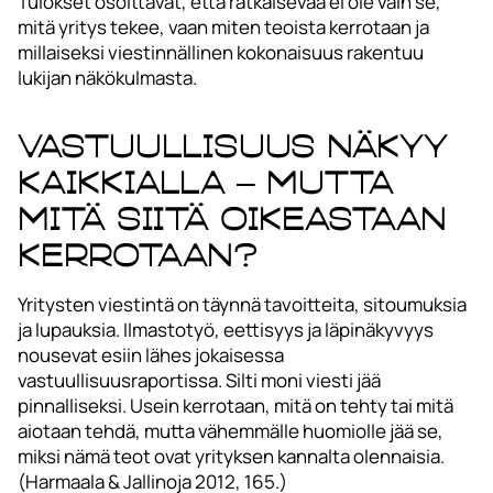
Tulokset osoittavat, että ratkaisevaa ei ole vain se,
mitä yritys tekee, vaan miten teoista kerrotaan ja
millaiseksi viestinnällinen kokonaisuus rakentuu
lukijan näkökulmasta.
Vastuullisuus näkyy
kaikkialla – mutta
mitä siitä oikeastaan
kerrotaan?
Yritysten viestintä on täynnä tavoitteita, sitoumuksia
ja lupauksia. Ilmastotyö, eettisyys ja läpinäkyvyys
nousevat esiin lähes jokaisessa
vastuullisuusraportissa. Silti moni viesti jää
pinnalliseksi. Usein kerrotaan, mitä on tehty tai mitä
aiotaan tehdä, mutta vähemmälle huomiolle jää se,
miksi nämä teot ovat yrityksen kannalta olennaisia.
(Harmaala & Jallinoja 2012, 165.)