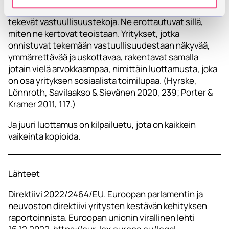
Yritykset eivät enää erotu pelkästään sillä, että ne
tekevät vastuullisuustekoja. Ne erottautuvat sillä,
miten ne kertovat teoistaan. Yritykset, jotka
onnistuvat tekemään vastuullisuudestaan näkyvää,
ymmärrettävää ja uskottavaa, rakentavat samalla
jotain vielä arvokkaampaa, nimittäin luottamusta, joka
on osa yrityksen sosiaalista toimilupaa. (Hyrske,
Lönnroth, Savilaakso & Sievänen 2020, 239; Porter &
Kramer 2011, 117.)
Ja juuri luottamus on kilpailuetu, jota on kaikkein
vaikeinta kopioida.
Lähteet
Direktiivi 2022/2464/EU. Euroopan parlamentin ja
neuvoston direktiivi yritysten kestävän kehityksen
raportoinnista. Euroopan unionin virallinen lehti