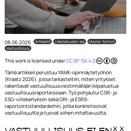
08.06.2026
Artikkelit
Liiketalouden ala
Master School
Vastuullisuus
This work is licensed under
CC BY-SA 4.0
Tämä artikkeli perustuu YAMK-opinnäytetyöhön
(Kraatz 2026), jossa tarkasteltiin, miten yritykset
rakentavat vastuullisuusviestinnällään kilpailuetua
vastuullisuusraporteissaan. Työ pohjautui CSR- ja
ESG-viitekehyksiin sekä GRI- ja ESRS-
raportointistandardeihin, jotka konkretisoivat
vastuullisuutta ja tuovat siihen mitattavuutta.
Vastuullisuus ei enää