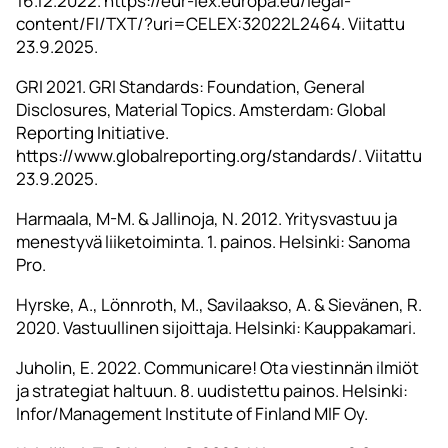
16.12.2022. https://eur-lex.europa.eu/legal-
content/FI/TXT/?uri=CELEX:32022L2464. Viitattu
23.9.2025.
GRI 2021. GRI Standards: Foundation, General
Disclosures, Material Topics. Amsterdam: Global
Reporting Initiative.
https://www.globalreporting.org/standards/. Viitattu
23.9.2025.
Harmaala, M-M. & Jallinoja, N. 2012. Yritysvastuu ja
menestyvä liiketoiminta. 1. painos. Helsinki: Sanoma
Pro.
Hyrske, A., Lönnroth, M., Savilaakso, A. & Sievänen, R.
2020. Vastuullinen sijoittaja. Helsinki: Kauppakamari.
Juholin, E. 2022. Communicare! Ota viestinnän ilmiöt
ja strategiat haltuun. 8. uudistettu painos. Helsinki:
Infor/Management Institute of Finland MIF Oy.