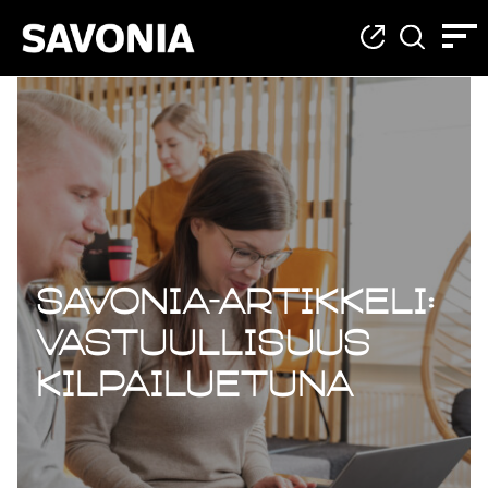
Savonia-artikkeli:
Vastuullisuus
kilpailuetuna