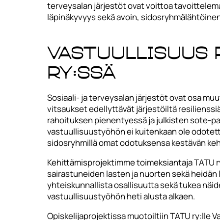
terveysalan järjestöt ovat voittoa tavoittelem
läpinäkyvyys sekä avoin, sidosryhmälähtöinen
Vastuullisuus 
ry:ssä
Sosiaali- ja terveysalan järjestöt ovat osa mu
vitsaukset edellyttävät järjestöiltä resiliens
rahoituksen pienentyessä ja julkisten sote-p
vastuullisuustyöhön ei kuitenkaan ole odotettavi
sidosryhmillä omat odotuksensa kestävän kehit
Kehittämisprojektimme toimeksiantaja TATU ry
sairastuneiden lasten ja nuorten sekä heidän
yhteiskunnallista osallisuutta sekä tukea näi
vastuullisuustyöhön heti alusta alkaen.
Opiskelijaprojektissa muotoiltiin TATU ry:lle 