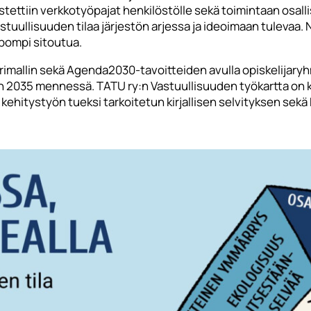
estettiin verkkotyöpajat henkilöstölle sekä toimintaan osall
ullisuuden tilaa järjestön arjessa ja ideoimaan tulevaa. N
lpompi sitoutua.
rimallin sekä Agenda2030-tavoitteiden avulla opiskelijaryhm
 2035 mennessä. TATU ry:n Vastuullisuuden työkartta on kok
 kehitystyön tueksi tarkoitetun kirjallisen selvityksen sek