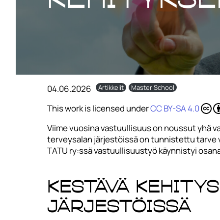
04.06.2026
Artikkelit
Master School
This work is licensed under
CC BY-SA 4.0
Viime vuosina vastuullisuus on noussut yhä vah
terveysalan järjestöissä on tunnistettu tarve
TATU ry:ssä vastuullisuustyö käynnistyi osan
Kestävä kehitys
järjestöissä