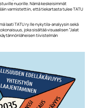
istuville nuorille. Nämä keskeisimmät
äin varmistettiin, että tiekartasta tulee TATU
ä laati TATU ry:lle nykytila-analyysin sekä
onaisuus, joka sisältää visuaalisen ”Jalat
ä käytännönläheisen tiivistelmän