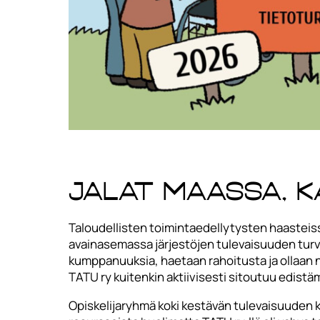
Jalat maassa, 
Taloudellisten toimintaedellytysten haasteissa 
avainasemassa järjestöjen tulevaisuuden turvaa
kumppanuuksia, haetaan rahoitusta ja ollaan näk
TATU ry kuitenkin aktiivisesti sitoutuu edist
Opiskelijaryhmä koki kestävän tulevaisuuden ke