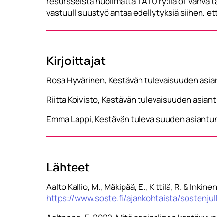
resursseista huolimatta TATU ry:llä oli vahva t
vastuullisuustyö antaa edellytyksiä siihen, et
Kirjoittajat
Rosa Hyvärinen, Kestävän tulevaisuuden asia
Riitta Koivisto, Kestävän tulevaisuuden asia
Emma Lappi, Kestävän tulevaisuuden asiantun
Lähteet
Aalto Kallio, M., Mäkipää, E., Kittilä, R. & Ink
https://www.soste.fi/ajankohtaista/sostenjulk