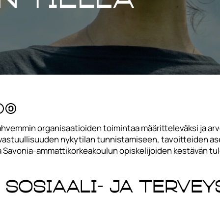
vemmin organisaatioiden toimintaa määritteleväksi ja arvoa 
 vastuullisuuden nykytilan tunnistamiseen, tavoitteiden a
a Savonia-ammattikorkeakoulun opiskelijoiden kestävän tul
 sosiaali- ja terve