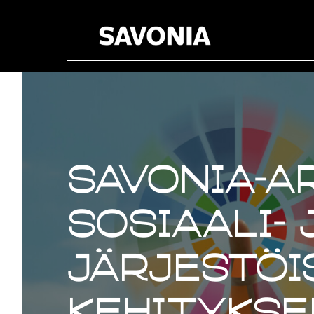
Savonia-a
sosiaali-
järjestöi
kehitykse