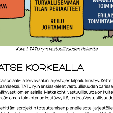
Kuva 1. TATU ry:n vastuullisuuden tiekartta
katse korkealla
sosiaali- ja terveysalan järjestöjen kilpailu kiristyy. Kett
miseksi. TATU ry:n ensiaskeleet vastuullisuuden parissa voi
yvästi omien asialla. Matka kohti vastuullisuutta on kuitenk
ämään oman toimintansa kestävyyttä, tarjoaa Vastuullisuuden
hittämisprojektin toteuttamisen pienelle sote-järjestölle m