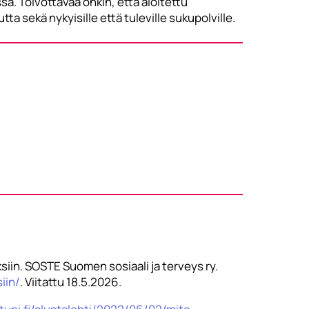
sä. Toivottavaa onkin, että aloitettu
a sekä nykyisille että tuleville sukupolville.
uksiin. SOSTE Suomen sosiaali ja terveys ry.
iin/
. Viitattu 18.5.2026.