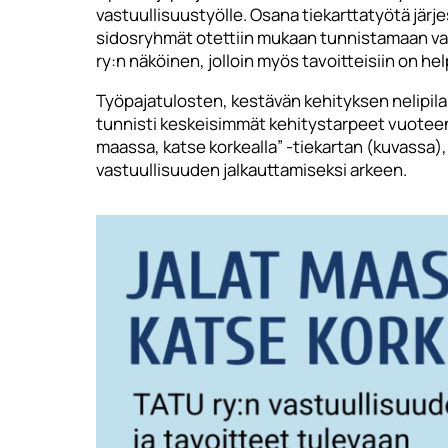
vastuullisuustyölle. Osana tiekarttatyötä järj
sidosryhmät otettiin mukaan tunnistamaan vastu
ry:n näköinen, jolloin myös tavoitteisiin on he
Työpajatulosten, kestävän kehityksen nelipila
tunnisti keskeisimmät kehitystarpeet vuoteen
maassa, katse korkealla” -tiekartan (kuvassa),
vastuullisuuden jalkauttamiseksi arkeen.