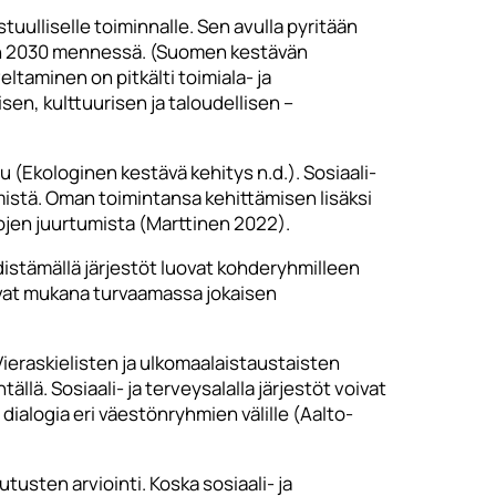
ulliselle toiminnalle. Sen avulla pyritään
een 2030 mennessä. (Suomen kestävän
ltaminen on pitkälti toimiala- ja
en, kulttuurisen ja taloudellisen –
 (Ekologinen kestävä kehitys n.d.). Sosiaali-
istä. Oman toimintansa kehittämisen lisäksi
pojen juurtumista (Marttinen 2022).
edistämällä järjestöt luovat kohderyhmilleen
ovat mukana turvaamassa jokaisen
raskielisten ja ulkomaalaistaustaisten
ä. Sosiaali- ja terveysalalla järjestöt voivat
dialogia eri väestönryhmien välille (Aalto-
tusten arviointi. Koska sosiaali- ja