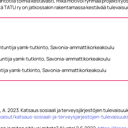
ahtotila toimia kestävästi, mikä motivoi ryhmää projektityös
tä TATU ry on jatkossakin rakentamassa kestävää tulevaisuutt
ntuntija yamk-tutkinto, Savonia-ammattikorkeakoulu
ntuntija yamk-tutkinto, Savonia-ammattikorkeakoulu
tija yamk-tutkinto, Savonia-ammattikorkeakoulu
inen, A. 2023. Katsaus sosiaali ja terveysjärjestöjen tulevaisu
aisut/katsaus-sosiaali-ja-terveysjarjestojen-tulevaisuuks