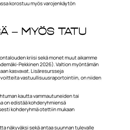
innassa korostuu myös varojenkäytön
ä – myös TATU
ltiontalouden kriisi sekä monet muut aikamme
& Lähdemäki-Pekkinen 2026). Valtion myöntämän
aan kasvavat. Lisäresursseja
lvoitteita vastuullisuusraportointiin, on niiden
apahtuman kautta vammautuneiden tai
ena on edistää kohderyhmiensä
aisesti kohderyhmä otettiin mukaan
utta näkyväksi sekä antaa suunnan tulevalle