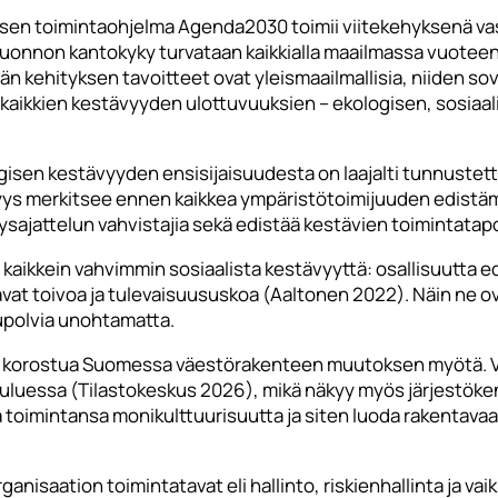
en toimintaohjelma Agenda2030 toimii viitekehyksenä vastu
a luonnon kantokyky turvataan kaikkialla maailmassa vuot
n kehityksen tavoitteet ovat yleismaailmallisia, niiden sove
kaikkien kestävyyden ulottuvuuksien – ekologisen, sosiaalis
isen kestävyyden ensisijaisuudesta on laajalti tunnustettu
vyys merkitsee ennen kaikkea ympäristötoimijuuden edistäm
yysajattelun vahvistajia sekä edistää kestävien toimintata
e kaikkein vahvimmin sosiaalista kestävyyttä: osallisuutta 
vat toivoa ja tulevaisuususkoa (Aaltonen 2022). Näin ne 
upolvia unohtamatta.
t korostua Suomessa väestörakenteen muutoksen myötä. Vie
uessa (Tilastokeskus 2026), mikä näkyy myös järjestökentäll
 toimintansa monikulttuurisuutta ja siten luoda rakentavaa 
isaation toimintatavat eli hallinto, riskienhallinta ja vaiku