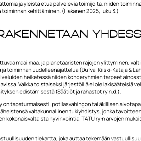
attomia ja yleistä etua palvelevia toimijoita, niiden toim
 toiminnan kehittäminen. (Hakanen 2025, luku 3.)
rakennetaan yhdess
uttuvaa maailmaa, ja planetaaristen rajojen ylittyminen, va
siä ja toiminnan uudelleenajattelua (Dufva, Kiiski-Kataja 
alveluiden heiketessä niiden kohderyhmien tarpeet ainoast
ssa. Vaikka toistaiseksi järjestöillä ei ole lakisääteisiä ve
yksen edistämisestä (Säätiöt ja rahastot ry n.d.).
 on tapaturmaisesti, potilasvahingon tai äkillisen aivot
 läheistensä valtakunnallinen tukiyhdistys, jonka tavoitte
den kokonaisvaltaista hyvinvointia. TATU ry:n arvojen muk
Vastuullisuuden tiekartta, joka auttaa tekemään vastuullisu