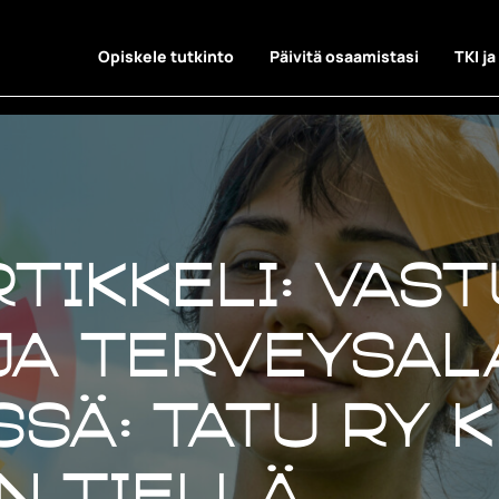
Opiskele tutkinto
Päivitä osaamistasi
TKI ja
rtikkeli: Vas
 ja terveysa
ssä: TATU ry 
n tiellä