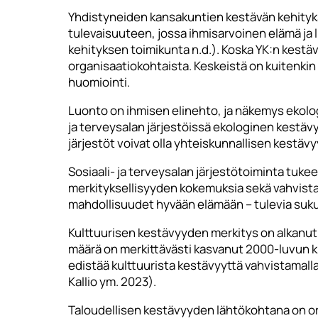
Yhdistyneiden kansakuntien kestävän kehityks
tulevaisuuteen, jossa ihmisarvoinen elämä j
kehityksen toimikunta n.d.). Koska YK:n kestävä
organisaatiokohtaista. Keskeistä on kuitenkin 
huomiointi.
Luonto on ihmisen elinehto, ja näkemys ekolog
ja terveysalan järjestöissä ekologinen kestä
järjestöt voivat olla yhteiskunnallisen kestäv
Sosiaali- ja terveysalan järjestötoiminta tuke
merkityksellisyyden kokemuksia sekä vahvista
mahdollisuudet hyvään elämään – tulevia suk
Kulttuurisen kestävyyden merkitys on alkanu
määrä on merkittävästi kasvanut 2000-luvun kul
edistää kulttuurista kestävyyttä vahvistamalla
Kallio ym. 2023).
Taloudellisen kestävyyden lähtökohtana on organ