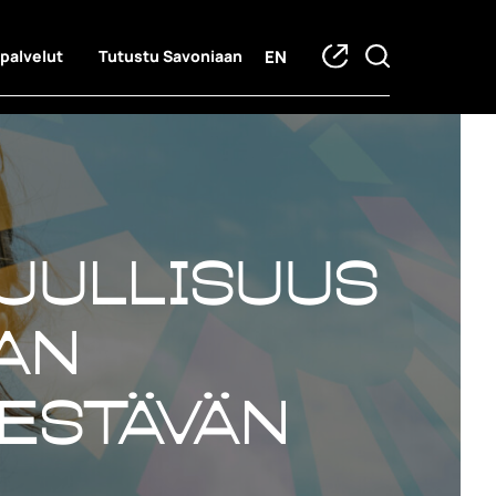
EN
 palvelut
Tutustu Savoniaan
tuullisuus
lan
kestävän