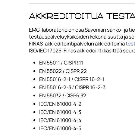
Akkreditoitua test
EMC-laboratorio on osa Savonian sähkö- ja tie
testauspalveluyksiköiden kokonaisuutta ja s
FINAS-akkreditointipalvelun akkreditoima
tes
ISO/IEC 17025. Finas akkredointi käsittää seu
EN 55011 / CISPR 11
EN 55022 / CISPR 22
EN 55016-2-1 / CISPR 16-2-1
EN 55016-2-3 / CISPR 16-2-3
EN 55032 / CISPR 32
IEC/EN 61000-4-2
IEC/EN 61000-4-3
IEC/EN 61000-4-4
IEC/EN 61000-4-5