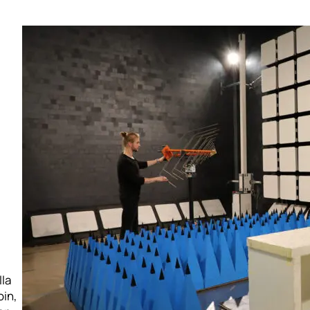
lla
oin,