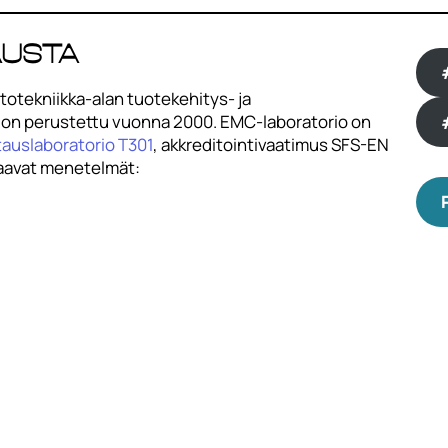
austa
totekniikka-alan tuotekehitys- ja
e on perustettu vuonna 2000. EMC-laboratorio on
tauslaboratorio T301
, akkreditointivaatimus SFS-EN
raavat menetelmät: