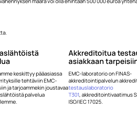
vähennyksen määrä voi olla enintään 500 000 euroa yhtenä 
ta.
aslähtöistä
Akkreditoitua test
lua
asiakkaan tarpeisii
amme keskittyy pääasiassa
EMC-laboratorio on FINAS-
rityksille tehtäviin EMC-
akkreditointipalvelun akkred
iin ja tarjoammekin joustavaa
testauslaboratorio
aslähtöistä palvelua
T301
, akkreditointivaatimus 
llemme.
ISO/IEC 17025.