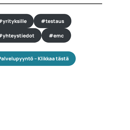
#yrityksille
#testaus
#yhteystiedot
#emc
Palvelupyyntö – Klikkaa tästä