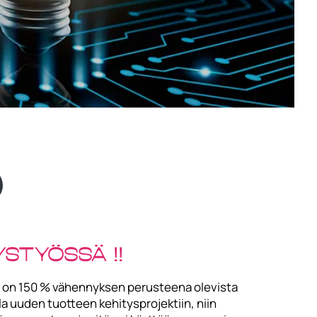
styössä !!
rä on 150 % vähennyksen perusteena olevista
la uuden tuotteen kehitysprojektiin, niin