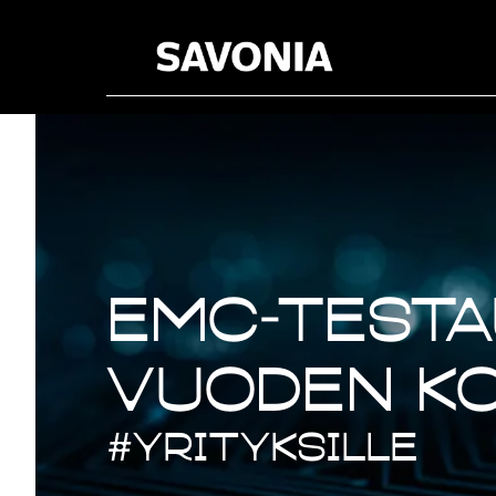
EMC test
EMC-testa
vuoden k
#yrityksille