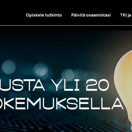
Opiskele tutkinto
Päivitä osaamistasi
TKI ja
aus
usta yli 20
okemuksella