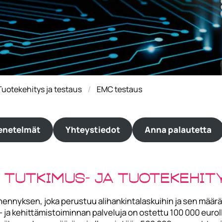
Tuotekehitys ja testaus
EMC testaus
enetelmät
Yhteystiedot
Anna palautetta
tutkimus- ja tuotekehity
ähennyksen, joka perustuu alihankintalaskuihin ja sen mää
 ja kehittämistoiminnan palveluja on ostettu 100 000 eurol