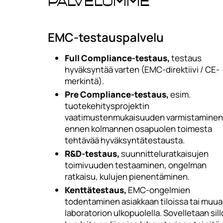
Palvelumme
EMC-testauspalvelu
Full Compliance-testaus,
testaus
hyväksyntää varten (EMC-direktiivi / CE-
merkintä).
Pre Compliance-testaus,
esim.
tuotekehitysprojektin
vaatimustenmukaisuuden varmistaminen
ennen kolmannen osapuolen toimesta
tehtävää hyväksyntätestausta.
R&D-testaus,
suunnitteluratkaisujen
toimivuuden testaaminen, ongelman
ratkaisu, kulujen pienentäminen.
Kenttätestaus,
EMC-ongelmien
todentaminen asiakkaan tiloissa tai muua
laboratorion ulkopuolella. Sovelletaan sill