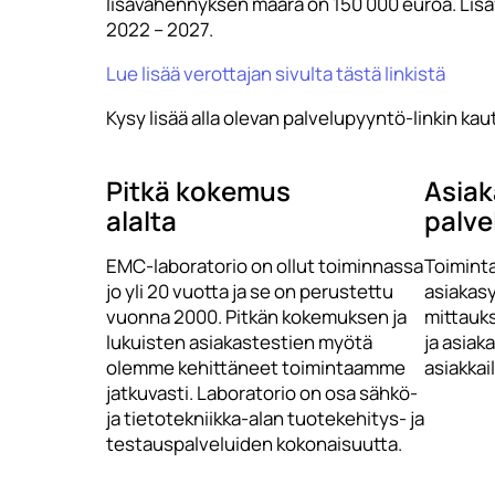
lisävähennyksen määrä on 150 000 euroa. Lisä
2022 – 2027.
Lue lisää verottajan sivulta tästä linkistä
Kysy lisää alla olevan palvelupyyntö-linkin kaut
Pitkä kokemus
Asiak
alalta
palve
EMC-laboratorio on ollut toiminnassa
Toimint
jo yli 20 vuotta ja se on perustettu
asiakasy
vuonna 2000. Pitkän kokemuksen ja
mittauks
lukuisten asiakastestien myötä
ja asiak
olemme kehittäneet toimintaamme
asiakkai
jatkuvasti. Laboratorio on osa sähkö-
ja tietotekniikka-alan tuotekehitys- ja
testauspalveluiden kokonaisuutta.