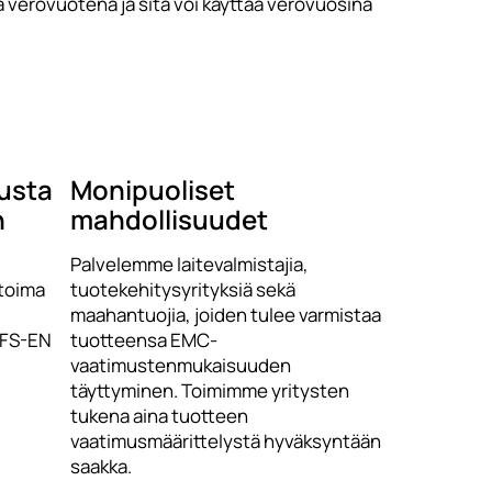
verovuotena ja sitä voi käyttää verovuosina
austa
Monipuoliset
n
mahdollisuudet
Palvelemme laitevalmistajia,
itoima
tuotekehitysyrityksiä sekä
maahantuojia, joiden tulee varmistaa
SFS-EN
tuotteensa EMC-
vaatimustenmukaisuuden
täyttyminen. Toimimme yritysten
tukena aina tuotteen
vaatimusmäärittelystä hyväksyntään
saakka.