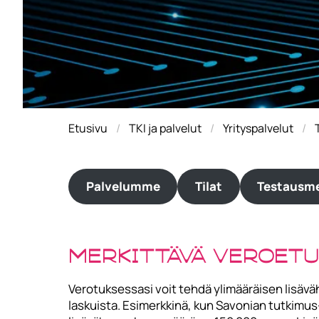
Etusivu
TKI ja palvelut
Yrityspalvelut
Palvelumme
Tilat
Testausm
Merkittävä veroetu 
Verotuksessasi voit tehdä ylimääräisen lisäv
laskuista. Esimerkkinä, kun Savonian tutkimus-