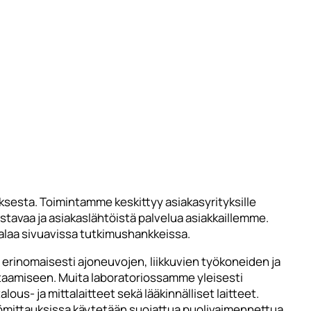
sta. Toimintamme keskittyy asiakasyrityksille
stavaa ja asiakaslähtöistä palvelua asiakkaillemme.
laa sivuavissa tutkimushankkeissa.
erinomaisesti ajoneuvojen, liikkuvien työkoneiden ja
taamiseen. Muita laboratoriossamme yleisesti
lous- ja mittalaitteet sekä lääkinnälliset laitteet.
ömittauksissa käytetään suojattua puolivaimennettua