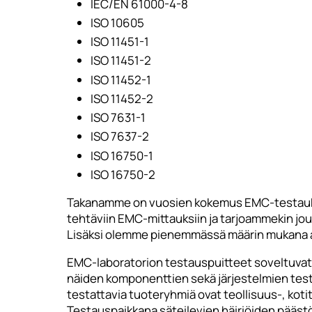
IEC/EN 61000-4-8
ISO 10605
ISO 11451-1
ISO 11451-2
ISO 11452-1
ISO 11452-2
ISO 7631-1
ISO 7637-2
ISO 16750-1
ISO 16750-2
Takanamme on vuosien kokemus EMC-testaukse
tehtäviin EMC-mittauksiin ja tarjoammekin jou
Lisäksi olemme pienemmässä määrin mukana a
EMC-laboratorion testauspuitteet soveltuvat 
näiden komponenttien sekä järjestelmien tes
testattavia tuoteryhmiä ovat teollisuus-, kotita
Testauspaikkana säteilevien häiriöiden pääst