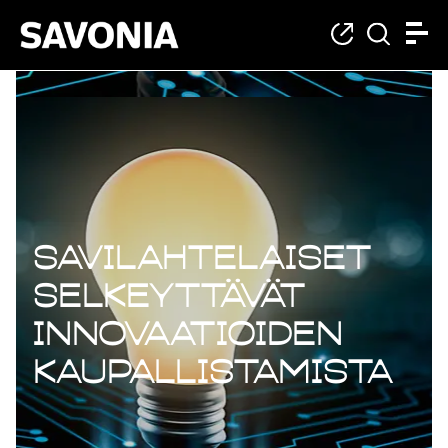
Savilahtelaiset
selkeyttävät
innovaatioiden
kaupallistamista