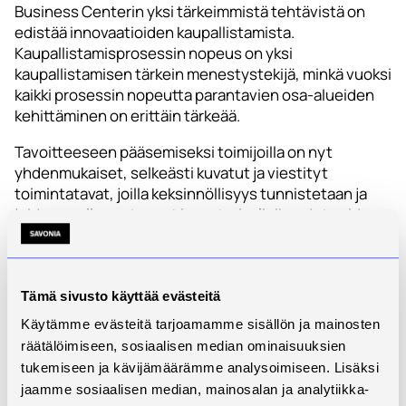
Business Centerin yksi tärkeimmistä tehtävistä on
edistää innovaatioiden kaupallistamista.
Kaupallistamisprosessin nopeus on yksi
kaupallistamisen tärkein menestystekijä, minkä vuoksi
kaikki prosessin nopeutta parantavien osa-alueiden
kehittäminen on erittäin tärkeää.
Tavoitteeseen pääsemiseksi toimijoilla on nyt
yhdenmukaiset, selkeästi kuvatut ja viestityt
toimintatavat, joilla keksinnöllisyys tunnistetaan ja
joiden avulla syntyneet immateriaalioikeudet voidaan
siirtää kaupallistavalle taholle.
Yhdenmukainen toimintatapa selkeyttää ja nopeuttaa
immateriaalioikeuksiin liittyvää etenemispolkua ja -
Tämä sivusto käyttää evästeitä
prosessia ja oikeuksien siirtämistä kaupallistavalle
Käytämme evästeitä tarjoamamme sisällön ja mainosten
taholle jatkotoimenpiteitä varten. Ekosysteemitasolla
räätälöimiseen, sosiaalisen median ominaisuuksien
tämä on merkittävä vahvuus, joka tehostaa
tukemiseen ja kävijämäärämme analysoimiseen. Lisäksi
entisestään toimijoiden ja lupaavien tiimien kykyä
jaamme sosiaalisen median, mainosalan ja analytiikka-
kaupallistaa uusia ratkaisuja sekä samalla nostaa