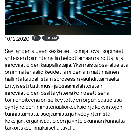
10.12.2020
TKI
Uutiset
Savilahden alueen keskeiset toimijat ovat sopineet
yhteisen toimintamallin helpottamaan rahoittajia ja
innovaatioiden kaupallistajia. Yksi näistä osa-alueista
on immateriaalioikeudet ja niiden ammattimainen
hallinta kaupallistamisprosessin vauhdittamiseksi.
Erityisesti tutkimus- ja osaamislähtöisten
innovaatioiden osalta yhtenä konkreettisena
toimenpiteenä on selkeytetty eri organisaatioissa
syntyneiden immateriaalioikeuksien ja keksintöjen
tunnistamista, suojaamista ja hyödyntämistä
keksijän, organisaatioiden ja yhteiskunnan kannalta
tarkoituksenmukaisella tavalla.