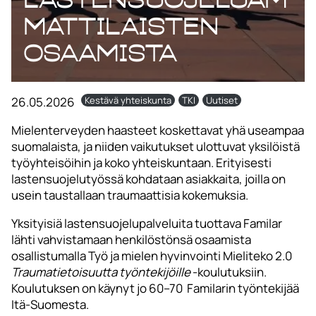
mattilaisten
osaamista
26.05.2026
Kestävä yhteiskunta
TKI
Uutiset
Mielenterveyden haasteet koskettavat yhä useampaa
suomalaista, ja niiden vaikutukset ulottuvat yksilöistä
työyhteisöihin ja koko yhteiskuntaan. Erityisesti
lastensuojelutyössä kohdataan asiakkaita, joilla on
usein taustallaan traumaattisia kokemuksia.
Yksityisiä lastensuojelupalveluita tuottava Familar
lähti vahvistamaan henkilöstönsä osaamista
osallistumalla Työ ja mielen hyvinvointi Mieliteko 2.0
Traumatietoisuutta työntekijöille
-koulutuksiin.
Koulutuksen on käynyt jo 60–70 Familarin työntekijää
Itä-Suomesta.