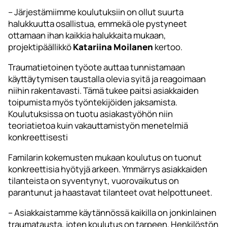
– Järjestämiimme koulutuksiin on ollut suurta
halukkuutta osallistua, emmekä ole pystyneet
ottamaan ihan kaikkia halukkaita mukaan,
projektipäällikkö
Katariina Moilanen
kertoo.
Traumatietoinen työote auttaa tunnistamaan
käyttäytymisen taustalla olevia syitä ja reagoimaan
niihin rakentavasti. Tämä tukee paitsi asiakkaiden
toipumista myös työntekijöiden jaksamista.
Koulutuksissa on tuotu asiakastyöhön niin
teoriatietoa kuin vakauttamistyön menetelmiä
konkreettisesti
Familarin kokemusten mukaan koulutus on tuonut
konkreettisia hyötyjä arkeen. Ymmärrys asiakkaiden
tilanteista on syventynyt, vuorovaikutus on
parantunut ja haastavat tilanteet ovat helpottuneet.
– Asiakkaistamme käytännössä kaikilla on jonkinlainen
traumatausta, joten koulutus on tarpeen. Henkilöstön