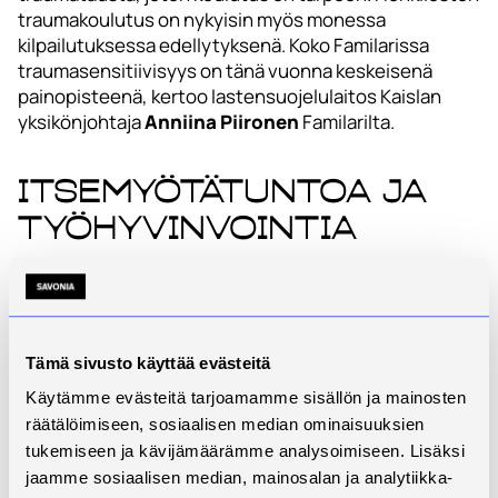
traumakoulutus on nykyisin myös monessa
kilpailutuksessa edellytyksenä. Koko Familarissa
traumasensitiivisyys on tänä vuonna keskeisenä
painopisteenä, kertoo lastensuojelulaitos Kaislan
yksikönjohtaja
Anniina Piironen
Familarilta.
Itsemyötätuntoa ja
työhyvinvointia
Traumatietoisuuden lisääminen ei hyödytä vain
asiakastyötä, vaan se tarjoaa työntekijöille välineitä
myös oman hyvinvoinnin tukemiseen. Koulutus on
auttanut henkilöstöä ymmärtämään paremmin omia
Tämä sivusto käyttää evästeitä
reaktioitaan ja vahvistamaan itsemyötätuntoa.
Käytämme evästeitä tarjoamamme sisällön ja mainosten
Kun työn kuormittavuutta osataan käsitellä
räätälöimiseen, sosiaalisen median ominaisuuksien
tietoisemmin, voidaan ehkäistä uupumista ja parantaa
tukemiseen ja kävijämäärämme analysoimiseen. Lisäksi
työssä jaksamista.
jaamme sosiaalisen median, mainosalan ja analytiikka-