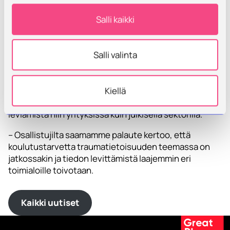
hyötyjä esimerkiksi vähentyneiden
sairauspoissaolojen ja paremman asiakastyön kautta.
Salli kaikki
Parhaimmillaan traumatietoisuuden vahvistaminen
voi tuoda säästöjä yhteiskunnalle, kun ongelmiin
Salli valinta
pystytään puuttumaan ennaltaehkäisevästi.
Savonia on ollut kouluttajana edelläkävijä
Kiellä
traumatietoisuuden tuomisessa työyhteisöihin,
mutta tietoisuus aiheesta kaipaa vielä laajempaa
leviämistä niin yrityksissä kuin julkisella sektorilla.
– Osallistujilta saamamme palaute kertoo, että
koulutustarvetta traumatietoisuuden teemassa on
jatkossakin ja tiedon levittämistä laajemmin eri
toimialoille toivotaan.
Kaikki uutiset