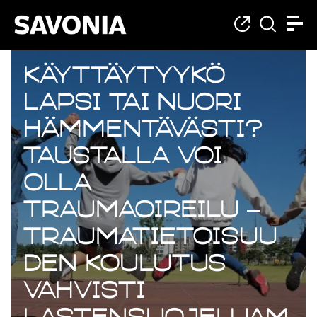
Käyttäytyykö
lapsi tai nuori
hämmentävästi?
Taustalla voi
olla
traumaoireilu –
Traumatietoisuu
den koulutus
vahvisti
lastensuojeluam