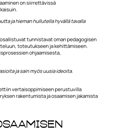
aaminen on siirrettävissä
kaisuin.
ta ja hieman hullutella hyvällä tavalla
n osallistuvat tunnistavat oman pedagogisen
tteluun, toteutukseen ja kehittämiseen.
misprosessien ohjaamisesta,
sioita ja sain myös uusia ideoita.
ttiin vertaisoppimiseen perustuvilla
ärryksen rakentumista ja osaamisen jakamista
osaamisen