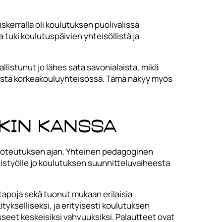
kerralla oli koulutuksen puolivälissä
a tuki koulutuspäivien yhteisöllistä ja
llistunut jo lähes sata savonialaista, mikä
ystä korkeakouluyhteisössä. Tämä näkyy myös
MKin kanssa
n toteutuksen ajan. Yhteinen pedagoginen
istyölle jo koulutuksen suunnitteluvaiheesta
tapoja sekä tuonut mukaan erilaisia
ykselliseksi, ja erityisesti koulutuksen
eet keskeisiksi vahvuuksiksi. Palautteet ovat