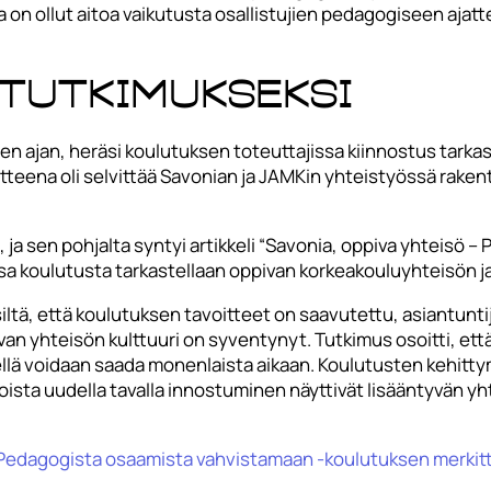
la on ollut aitoa vaikutusta osallistujien pedagogiseen aja
 tutkimukseksi
 ajan, heräsi koulutuksen toteuttajissa kiinnostus tarkas
itteena oli selvittää Savonian ja JAMKin yhteistyössä ra
 ja sen pohjalta syntyi artikkeli “Savonia, oppiva yhteisö 
ssa koulutusta tarkastellaan oppivan korkeakouluyhteisön
ä, että koulutuksen tavoitteet on saavutettu, asiantuntij
van yhteisön kulttuuri on syventynyt. Tutkimus osoitti, et
sellä voidaan saada monenlaista aikaan. Koulutusten kehitt
oista uudella tavalla innostuminen näyttivät lisääntyvän 
– Pedagogista osaamista vahvistamaan -koulutuksen merkit