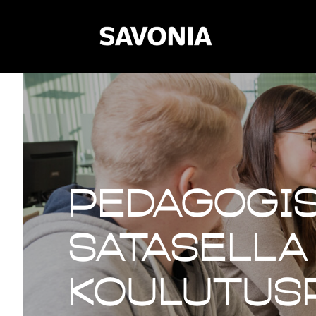
Pedagogis
satasella
koulutus