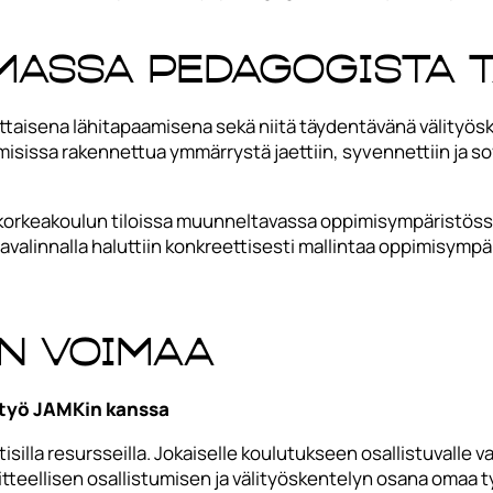
massa pedagogista 
mittaisena lähitapaamisena sekä niitä täydentävänä välityö
misissa rakennettua ymmärrystä jaettiin, syvennettiin ja s
korkeakoulun tiloissa muunneltavassa oppimisympäristössä,
ilavalinnalla haluttiin konkreettisesti mallintaa oppimisym
on voimaa
styö JAMKin kanssa
isilla resursseilla. Jokaiselle koulutukseen osallistuvalle
tteellisen osallistumisen ja välityöskentelyn osana omaa t