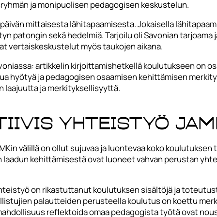
taisryhmän ja monipuolisen pedagogisen keskustelun.
äivän mittaisesta lähitapaamisesta. Jokaisella lähitapaamis
tetyn patongin sekä hedelmiä. Tarjoilu oli Savonian tarjoama j
evat vertaiskeskustelut myös taukojen aikana.
oniassa: artikkelin kirjoittamishetkellä koulutukseen on osa
tua hyötyä ja pedagogisen osaamisen kehittämisen merkit
n laajuutta ja merkityksellisyyttä.
tiivis yhteistyö JA
Kin välillä on ollut sujuvaa ja luontevaa koko koulutukse
en laadun kehittämisestä ovat luoneet vahvan perustan yhte
hteistyö on rikastuttanut koulutuksen sisältöjä ja toteutus
stujien palautteiden perusteella koulutus on koettu merkit
ahdollisuus reflektoida omaa pedagogista työtä ovat nouss