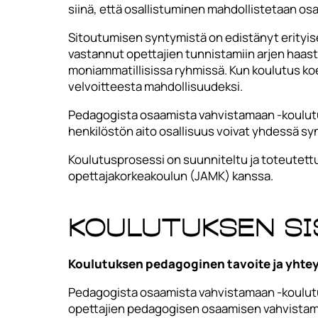
siinä, että osallistuminen mahdollistetaan os
Sitoutumisen syntymistä on edistänyt erityise
vastannut opettajien tunnistamiin arjen haast
moniammatillisissa ryhmissä. Kun koulutus koe
velvoitteesta mahdollisuudeksi.
Pedagogista osaamista vahvistamaan -koulutus
henkilöstön aito osallisuus voivat yhdessä sy
Koulutusprosessi on suunniteltu ja toteutet
opettajakorkeakoulun (JAMK) kanssa.
Koulutuksen si
Koulutuksen pedagoginen tavoite ja yhtey
Pedagogista osaamista vahvistamaan ‑koulutu
opettajien pedagogisen osaamisen vahvistami