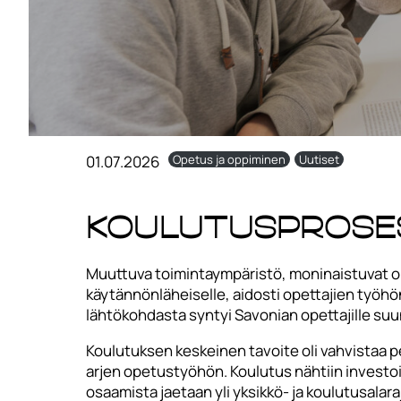
01.07.2026
Opetus ja oppiminen
Uutiset
Koulutusprose
Muuttuva toimintaympäristö, moninaistuvat opi
käytännönläheiselle, aidosti opettajien työhö
lähtökohdasta syntyi Savonian opettajille s
Koulutuksen keskeinen tavoite oli vahvistaa pe
arjen opetustyöhön. Koulutus nähtiin investo
osaamista jaetaan yli yksikkö- ja koulutusala