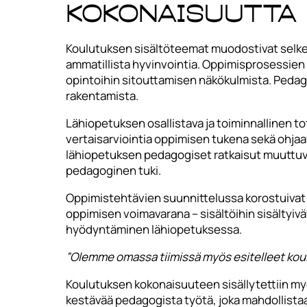
kokonaisuutta
Koulutuksen sisältöteemat muodostivat selke
ammatillista hyvinvointia. Oppimisprosessien 
opintoihin sitouttamisen näkökulmista. Pedago
rakentamista.
Lähiopetuksen osallistava ja toiminnallinen 
vertaisarviointia oppimisen tukena sekä ohjaa
lähiopetuksen pedagogiset ratkaisut muuttuv
pedagoginen tuki.
Oppimistehtävien suunnittelussa korostuivat 
oppimisen voimavarana – sisältöihin sisältyi
hyödyntäminen lähiopetuksessa.
”Olemme omassa tiimissä myös esitelleet koulutuk
Koulutuksen kokonaisuuteen sisällytettiin myös
kestävää pedagogista työtä, joka mahdollistaa