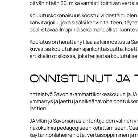
oli vähintään 20, mikä varmisti toimivan ver
Koulutuskokonaisuus koostui viidestä puolen p
kahvitarjoilu, joka sisälsi kahvin tai teen, täy
osallistavaa ilmapiiriä sekä mahdollisti luont
Koulutus on herättänyt laajaa kiinnostusta Sav
kuvastaa koulutuksen ajankohtaisuutta, koet
artikkelin otsikossa, joka heijastaa koulutukse
Onnistunut ja 
Yhteistyö Savonia-ammattikorkeakoulun ja JAM
ymmärrys ja jaettu ja selkeä tavoite opetuks
lähtien.
JAMKin ja Savonian asiantuntijoiden välinen y
näkökulmia pedagogiseen kehittämiseen. Osalli
käytännönläheinen ote, vertaisoppiminen ja m