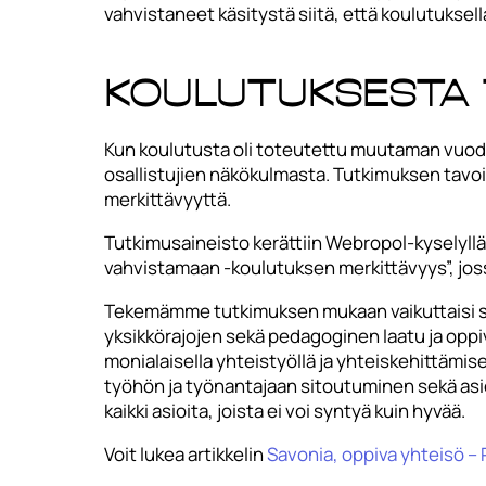
vahvistaneet käsitystä siitä, että koulutuksel
Koulutuksesta
Kun koulutusta oli toteutettu muutaman vuoden
osallistujien näkökulmasta. Tutkimuksen tavo
merkittävyyttä.
Tutkimusaineisto kerättiin Webropol-kyselyllä,
vahvistamaan ‑koulutuksen merkittävyys”, jo
Tekemämme tutkimuksen mukaan vaikuttaisi silt
yksikkörajojen sekä pedagoginen laatu ja oppi
monialaisella yhteistyöllä ja yhteiskehittämi
työhön ja työnantajaan sitoutuminen sekä asi
kaikki asioita, joista ei voi syntyä kuin hyvää.
Voit lukea artikkelin
Savonia, oppiva yhteisö 