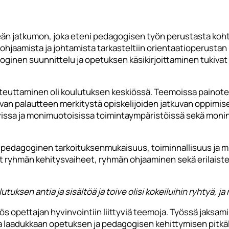
än jatkumon, joka eteni pedagogisen työn perustasta koht
ohjaamista ja johtamista tarkasteltiin orientaatioperustan 
ginen suunnittelu ja opetuksen käsikirjoittaminen tukivat
toteuttaminen oli koulutuksen keskiössä. Teemoissa painote
van palautteen merkitystä opiskelijoiden jatkuvan oppimis
issa ja monimuotoisissa toimintaympäristöissä sekä monin
pedagoginen tarkoituksenmukaisuus, toiminnallisuus ja mie
vät ryhmän kehitysvaiheet, ryhmän ohjaaminen sekä erilais
sen antia ja sisältöä ja toive olisi kokeiluihin ryhtyä, ja n
 opettajan hyvinvointiin liittyviä teemoja. Työssä jaksamis
 laadukkaan opetuksen ja pedagogisen kehittymisen pitkällä