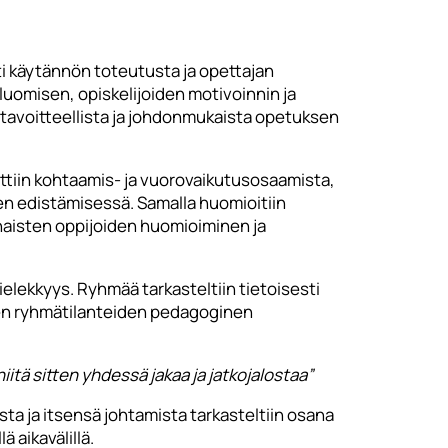
i käytännön toteutusta ja opettajan
luomisen, opiskelijoiden motivoinnin ja
 tavoitteellista ja johdonmukaista opetuksen
ttiin kohtaamis- ja vuorovaikutusosaamista,
en edistämisessä. Samalla huomioitiin
aisten oppijoiden huomioiminen ja
lekkyys. Ryhmää tarkasteltiin tietoisesti
ten ryhmätilanteiden pedagoginen
iitä sitten yhdessä jakaa ja jatkojalostaa”
ta ja itsensä johtamista tarkasteltiin osana
 aikavälillä.