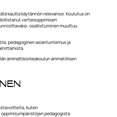
tätä kautta käytännön relevanssi. Koulutus on
hdollistanut vertaisoppimisen
kunnioittavaksi, osallistuminen muuttuu
otila, pedagoginen asiantuntemus ja
kehittämistä.
ylän ammattikorkeakoulun ammatillisen
inen
stavoitteita, kuten
n oppimisympäristöjen pedagogista