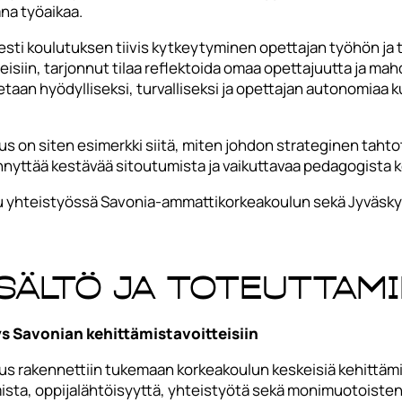
ana työaikaa.
sti koulutuksen tiivis kytkeytyminen opettajan työhön ja 
eisiin, tarjonnut tilaa reflektoida omaa opettajuutta ja ma
taan hyödylliseksi, turvalliseksi ja opettajan autonomiaa 
 on siten esimerkki siitä, miten johdon strateginen taht
nnyttää kestävää sitoutumista ja vaikuttavaa pedagogista 
tu yhteistyössä Savonia-ammattikorkeakoulun sekä Jyväsk
sältö ja toteuttam
s Savonian kehittämistavoitteisiin
s rakennettiin tukemaan korkeakoulun keskeisiä kehittämi
sta, oppijalähtöisyyttä, yhteistyötä sekä monimuotoiste