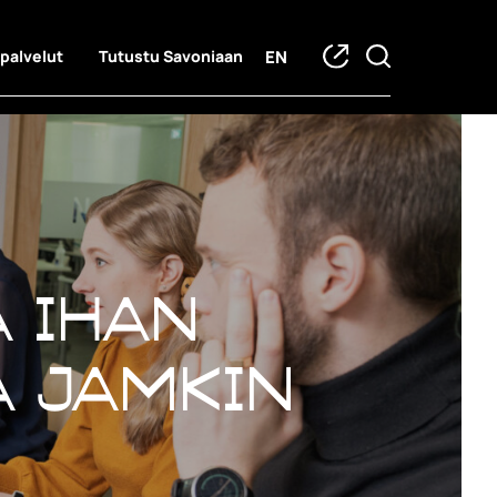
EN
 palvelut
Tutustu Savoniaan
 ihan
a JAMKin