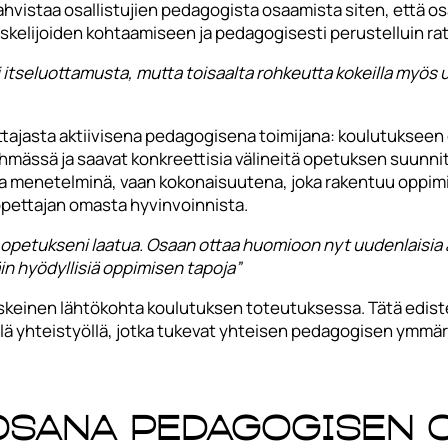
hvistaa osallistujien pedagogista osaamista siten, että os
skelijoiden kohtaamiseen ja pedagogisesti perustelluin rat
tseluottamusta, mutta toisaalta rohkeutta kokeilla myös uut
ttajasta aktiivisena pedagogisena toimijana: koulutuksee
yhmässä ja saavat konkreettisia välineitä opetuksen suunni
sina menetelminä, vaan kokonaisuutena, joka rakentuu oppi
opettajan omasta hyvinvoinnista.
a opetukseni laatua. Osaan ottaa huomioon nyt uudenlaisia a
äin hyödyllisiä oppimisen tapoja”
keinen lähtökohta koulutuksen toteutuksessa. Tätä ediste
ällä yhteistyöllä, jotka tukevat yhteisen pedagogisen ymm
osana pedagogisen 