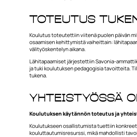
Toteutus tuke
Koulutus toteutettiin viitenä puolen päivän 
osaamisen kehittymistä vaiheittain: lähitapaa
välityöskentelyn aikana.
Lähitapaamiset järjestettiin Savonia-ammatti
ja tuki koulutuksen pedagogisia tavoitteita. T
tukena.
Yhteistyössä 
Koulutuksen käytännön toteutus ja yhtei
Koulutukseen osallistumista tuettiin konkreett
kouluttautumisresurssi, mikä mahdollisti tavoi