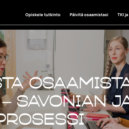
Opiskele tutkinto
Päivitä osaamistasi
TKI ja
ta osaamista
 – Savonian j
prosessi