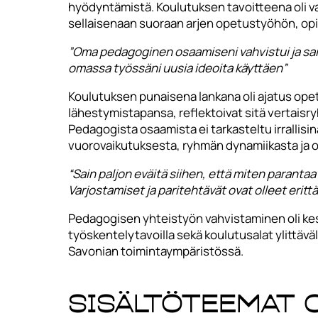
hyödyntämistä. Koulutuksen tavoitteena oli va
sellaisenaan suoraan arjen opetustyöhön, opi
”Oma pedagoginen osaamiseni vahvistui ja sai i
omassa työssäni uusia ideoita käyttäen”
Koulutuksen punaisena lankana oli ajatus ope
lähestymistapansa, reflektoivat sitä vertaisr
Pedagogista osaamista ei tarkasteltu irralli
vuorovaikutuksesta, ryhmän dynamiikasta ja 
“Sain paljon eväitä siihen, että miten paranta
Varjostamiset ja paritehtävät ovat olleet eritt
Pedagogisen yhteistyön vahvistaminen oli kes
työskentelytavoilla sekä koulutusalat ylittäv
Savonian toimintaympäristössä.
Sisältöteemat 