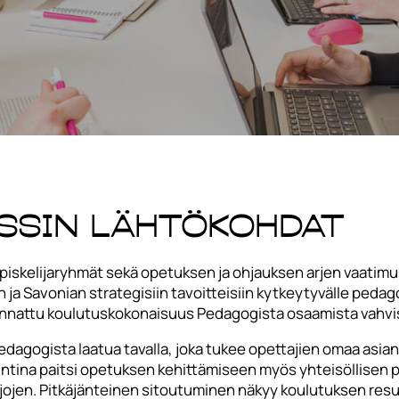
ssin lähtökohdat
skelijaryhmät sekä opetuksen ja ohjauksen arjen vaatimuks
n ja Savonian strategisiin tavoitteisiin kytkeytyvälle peda
uunnattu koulutuskokonaisuus Pedagogista osaamista vahv
dagogista laatua tavalla, joka tukee opettajien omaa asiant
intina paitsi opetuksen kehittämiseen myös yhteisöllisen 
rajojen. Pitkäjänteinen sitoutuminen näkyy koulutuksen re