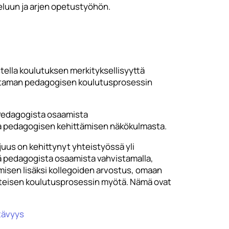
tteluun ja arjen opetustyöhön.
tella koulutuksen merkityksellisyyttä
kentaman pedagogisen koulutusprosessin
– Pedagogista osaamista
 ja pedagogisen kehittämisen näkökulmasta.
uus on kehittynyt yhteistyössä yli
tä pedagogista osaamista vahvistamalla,
ymisen lisäksi kollegoiden arvostus, omaan
yhteisen koulutusprosessin myötä. Nämä ovat
tävyys