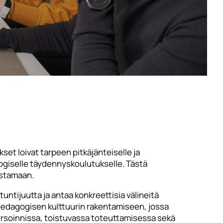
et loivat tarpeen pitkäjänteiselle ja
gogiselle täydennyskoulutukselle. Tästä
istamaan.
untijuutta ja antaa konkreettisia välineitä
pedagogisen kulttuurin rakentamiseen, jossa
sursoinnissa, toistuvassa toteuttamisessa sekä