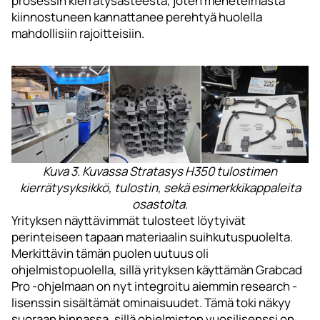
prosessin kierrätysasteesta, joten menetelmästä
kiinnostuneen kannattanee perehtyä huolella
mahdollisiin rajoitteisiin.
Kuva 3. Kuvassa Stratasys H350 tulostimen
kierrätysyksikkö, tulostin, sekä esimerkkikappaleita
osastolta.
Yrityksen näyttävimmät tulosteet löytyivät
perinteiseen tapaan materiaalin suihkutuspuolelta.
Merkittävin tämän puolen uutuus oli
ohjelmistopuolella, sillä yrityksen käyttämän Grabcad
Pro -ohjelmaan on nyt integroitu aiemmin research -
lisenssin sisältämät ominaisuudet. Tämä toki näkyy
suoraan hinnassa, sillä ohjelmiston vuosilisenssi on