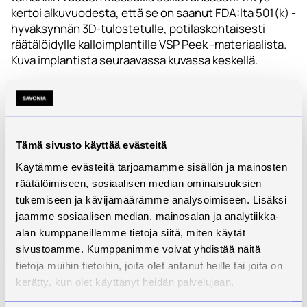
kertoi alkuvuodesta, että se on saanut FDA:lta 501(k) -
hyväksynnän 3D-tulostetulle, potilaskohtaisesti
räätälöidylle kalloimplantille VSP Peek -materiaalista.
Kuva implantista seuraavassa kuvassa keskellä.
Tämä sivusto käyttää evästeitä
Käytämme evästeitä tarjoamamme sisällön ja mainosten
räätälöimiseen, sosiaalisen median ominaisuuksien
Kuva 7. Kuvassa esillä olleita 3D-tulostettuja
tukemiseen ja kävijämäärämme analysoimiseen. Lisäksi
implantteja eri menetelmillä.
jaamme sosiaalisen median, mainosalan ja analytiikka-
Mielenkiintoisena uutuutena yrityksellä ovat
alan kumppaneillemme tietoja siitä, miten käytät
materiaalin pursotukseen perustuvat EXT Titan -
sivustoamme. Kumppanimme voivat yhdistää näitä
sarjan tulostimet jotka mahdollistavat sekä filamentti-
tietoja muihin tietoihin, joita olet antanut heille tai joita on
että pellettitulostuspään käyttämisen.
kerätty, kun olet käyttänyt heidän palvelujaan.
3DSystems on tunnettu metallin jauhepetitekniikkaan