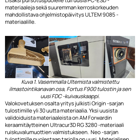
Lisäksi pursotuspuolelle tuli uusia PC-ESD -
materiaaleja sekä suuremman kerroskorkeuden
mahdollistava ohjelmistopäivitys ULTEM 9085 -
materiaalille.
Kuva 1. Vasemmalla Ultemista valmistettu
ilmastointikanavan osa, Fortus F900 tulostin ja sen
uusi FDC -kuivauskaappi.
Valokovetuksen osalta yritys julkisti Origin -sarjan
tulostimille yli 30 uutta materiaalia. Yksi uusista
validoiduista materiaaleista on AM Forwardin
keraamitäytteinen Ultracur3D RG 3280 -materiaali
ruiskuvalumuottien valmistukseen. Neo -sarjan
tulostimille puolestaan tarjolla on uusi, Materialisen