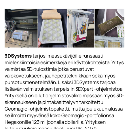
3DSystems
tarjosi messukävijöille runsaasti
mielenkiintoisia esimerkkejä eri käyttökohteista. Yritys
valmistaa 3D-tulostimia jotka perustuvat
valokovetukseen, jauhepetitekniikkaan sekä myös
pursotusmenetelmään. Lisäksi 3DSystems tarjoaa
lisäävän valmistuksen tarpeisiin 3DXpert -ohjelmistoa.
Yrityksellä on ollut ohjelmistovalikoimassaan myös 3D-
skannaukseen ja pintakäsittelyyn tarkoitettu
Geomagic -ohjelmistopaketti, mutta joulukuun alussa
se ilmoitti myyvänsä koko Geomagic -portfolionsa
Hegaxonille 123 miljoonalla dollarilla. Yrityksen
laiteuutuuksia messuilla oli uusi PSLA 270 -