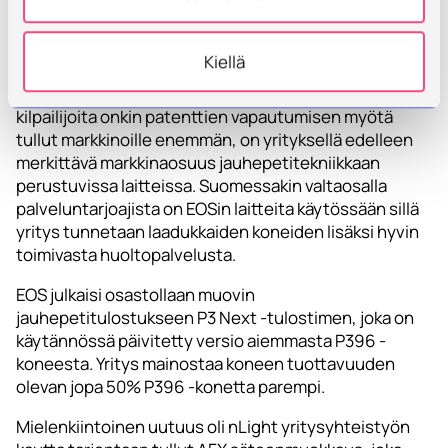
metallin, kuin muovinkin osalta.
EOS
on yksi tunnetuimmista, ellei jopa tunnetuin,
Kiellä
jauhepetitekniikkaan perustuvien laitteiden valmistaja
sekä muovi- että metallipuolen tulostimissa. Vaikka
kilpailijoita onkin patenttien vapautumisen myötä
tullut markkinoille enemmän, on yrityksellä edelleen
merkittävä markkinaosuus jauhepetitekniikkaan
perustuvissa laitteissa. Suomessakin valtaosalla
palveluntarjoajista on EOSin laitteita käytössään sillä
yritys tunnetaan laadukkaiden koneiden lisäksi hyvin
toimivasta huoltopalvelusta.
EOS julkaisi osastollaan muovin
jauhepetitulostukseen P3 Next -tulostimen, joka on
käytännössä päivitetty versio aiemmasta P396 -
koneesta. Yritys mainostaa koneen tuottavuuden
olevan jopa 50% P396 -konetta parempi.
Mielenkiintoinen uutuus oli nLight yritysyhteistyön