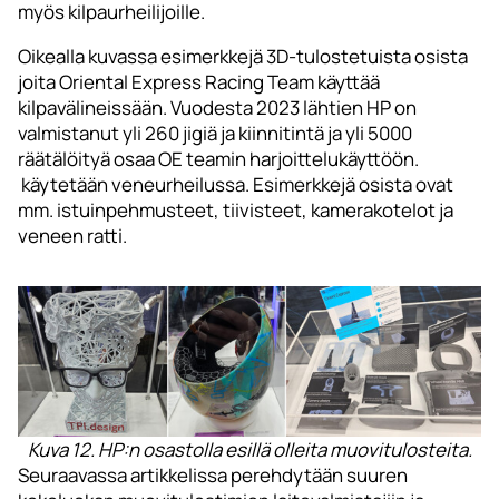
myös kilpaurheilijoille.
Oikealla kuvassa esimerkkejä 3D-tulostetuista osista
joita Oriental Express Racing Team käyttää
kilpavälineissään. Vuodesta 2023 lähtien HP on
valmistanut yli 260 jigiä ja kiinnitintä ja yli 5000
räätälöityä osaa OE teamin harjoittelukäyttöön.
käytetään veneurheilussa. Esimerkkejä osista ovat
mm. istuinpehmusteet, tiivisteet, kamerakotelot ja
veneen ratti.
Kuva 12. HP:n osastolla esillä olleita muovitulosteita.
Seuraavassa artikkelissa perehdytään suuren