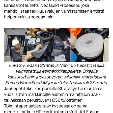
kanssa toteutettu Neo Build Prosessor, joka
mahdollistaa tarkkuusvalujen valmistamisen entistä
helpommin ja nopeammin.
Kuva 2. Kuvassa Stratasys Neo 450 tulostin ja sillä
valmistettuja esimerkkikappaleita. Oikealla
kaasuturbiinin juoksupyörän valumalli, materiaalina
Somos WaterShed AF jonka tulostusaika oli 23 tuntia.
Jauhepetitekniikan puolella Stratasys toi muutama
vuosi sitten markkinoille aiemmin mainittuun SAF -
tekniikkaan perustuvan H350 tulostimen.
Toimintaperiaatteeltaan kyseessä on sama
menetelmä kuin HP:n valmistama Multi Jet Fusion,