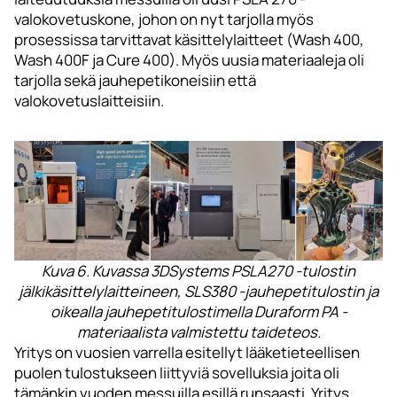
valokovetuskone, johon on nyt tarjolla myös
prosessissa tarvittavat käsittelylaitteet (Wash 400,
Wash 400F ja Cure 400). Myös uusia materiaaleja oli
tarjolla sekä jauhepetikoneisiin että
valokovetuslaitteisiin.
Kuva 6. Kuvassa 3DSystems PSLA270 -tulostin
jälkikäsittelylaitteineen, SLS380 -jauhepetitulostin ja
oikealla jauhepetitulostimella Duraform PA -
materiaalista valmistettu taideteos.
Yritys on vuosien varrella esitellyt lääketieteellisen
puolen tulostukseen liittyviä sovelluksia joita oli
tämänkin vuoden messuilla esillä runsaasti. Yritys