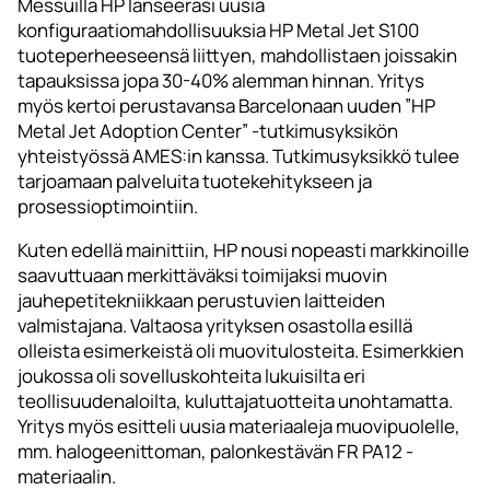
Messuilla HP lanseerasi uusia
konfiguraatiomahdollisuuksia HP Metal Jet S100
tuoteperheeseensä liittyen, mahdollistaen joissakin
tapauksissa jopa 30-40% alemman hinnan. Yritys
myös kertoi perustavansa Barcelonaan uuden ”HP
Metal Jet Adoption Center” -tutkimusyksikön
yhteistyössä AMES:in kanssa. Tutkimusyksikkö tulee
tarjoamaan palveluita tuotekehitykseen ja
prosessioptimointiin.
Kuten edellä mainittiin, HP nousi nopeasti markkinoille
saavuttuaan merkittäväksi toimijaksi muovin
jauhepetitekniikkaan perustuvien laitteiden
valmistajana. Valtaosa yrityksen osastolla esillä
olleista esimerkeistä oli muovitulosteita. Esimerkkien
joukossa oli sovelluskohteita lukuisilta eri
teollisuudenaloilta, kuluttajatuotteita unohtamatta.
Yritys myös esitteli uusia materiaaleja muovipuolelle,
mm. halogeenittoman, palonkestävän FR PA12 -
materiaalin.