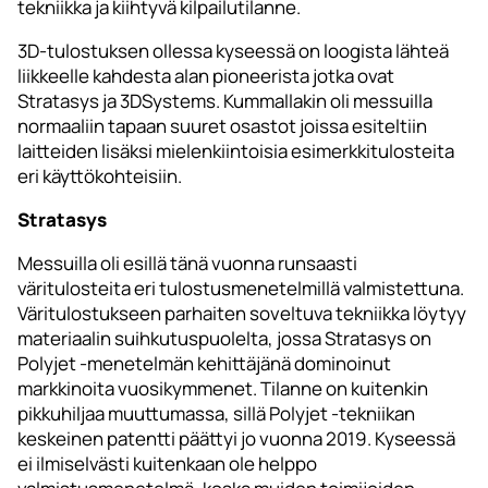
tekniikka ja kiihtyvä kilpailutilanne.
3D-tulostuksen ollessa kyseessä on loogista lähteä
liikkeelle kahdesta alan pioneerista jotka ovat
Stratasys ja 3DSystems. Kummallakin oli messuilla
normaaliin tapaan suuret osastot joissa esiteltiin
laitteiden lisäksi mielenkiintoisia esimerkkitulosteita
eri käyttökohteisiin.
Stratasys
Messuilla oli esillä tänä vuonna runsaasti
väritulosteita eri tulostusmenetelmillä valmistettuna.
Väritulostukseen parhaiten soveltuva tekniikka löytyy
materiaalin suihkutuspuolelta, jossa Stratasys on
Polyjet -menetelmän kehittäjänä dominoinut
markkinoita vuosikymmenet. Tilanne on kuitenkin
pikkuhiljaa muuttumassa, sillä Polyjet -tekniikan
keskeinen patentti päättyi jo vuonna 2019. Kyseessä
ei ilmiselvästi kuitenkaan ole helppo