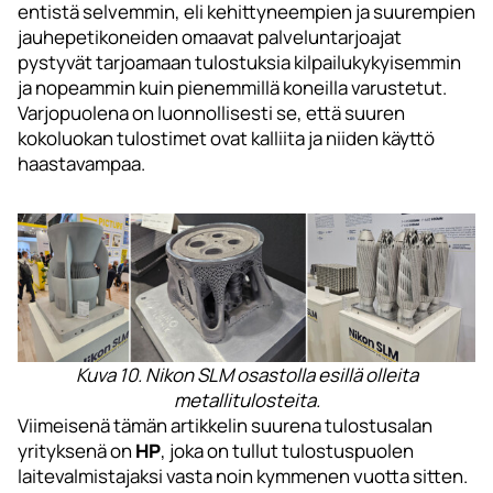
entistä selvemmin, eli kehittyneempien ja suurempien
jauhepetikoneiden omaavat palveluntarjoajat
pystyvät tarjoamaan tulostuksia kilpailukykyisemmin
ja nopeammin kuin pienemmillä koneilla varustetut.
Varjopuolena on luonnollisesti se, että suuren
kokoluokan tulostimet ovat kalliita ja niiden käyttö
haastavampaa.
Kuva 10. Nikon SLM osastolla esillä olleita
metallitulosteita.
Viimeisenä tämän artikkelin suurena tulostusalan
yrityksenä on
HP
, joka on tullut tulostuspuolen
laitevalmistajaksi vasta noin kymmenen vuotta sitten.