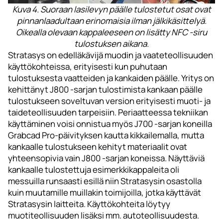
Kuva 4. Suoraan lasilevyn päälle tulostetut osat ovat
pinnanlaadultaan erinomaisia ilman jälkikäsittelyä.
Oikealla olevaan kappaleeseen on lisätty NFC -siru
tulostuksen aikana.
Stratasys on edelläkävijä muodin ja vaateteollisuuden
käyttökohteissa, erityisesti kun puhutaan
tulostuksesta vaatteiden ja kankaiden päälle. Yritys on
kehittänyt J800 -sarjan tulostimista kankaan päälle
tulostukseen soveltuvan version erityisesti muoti- ja
taideteollisuuden tarpeisiin. Periaatteessa tekniikan
käyttäminen voisi onnistua myös J700 -sarjan koneilla
Grabcad Pro-päivityksen kautta kikkailemalla, mutta
kankaalle tulostukseen kehityt materiaalit ovat
yhteensopivia vain J800 -sarjan koneissa. Näyttäviä
kankaalle tulostettuja esimerkkikappaleita oli
messuilla runsaasti esillä niin Stratasysin osastolla
kuin muutamille muillakin toimijoilla, jotka käyttävät
Stratasysin laitteita. Käyttökohteita löytyy
muotiteollisuuden lisäksi mm. autoteollisuudesta.