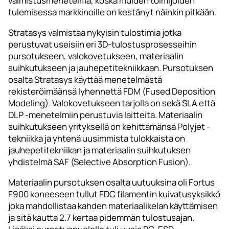
valmistusmenetelmä, koska muiden toimijoiden
tulemisessa markkinoille on kestänyt näinkin pitkään.
Stratasys valmistaa nykyisin tulostimia jotka
perustuvat useisiin eri 3D-tulostusprosesseihin
pursotukseen, valokovetukseen, materiaalin
suihkutukseen ja jauhepetitekniikkaan. Pursotuksen
osalta Stratasys käyttää menetelmästä
rekisteröimäänsä lyhennettä FDM (Fused Deposition
Modeling). Valokovetukseen tarjolla on sekä SLA että
DLP -menetelmiin perustuvia laitteita. Materiaalin
suihkutukseen yrityksellä on kehittämänsä Polyjet -
tekniikka ja yhtenä uusimmista tulokkaista on
jauhepetitekniikan ja materiaalin suihkutuksen
yhdistelmä SAF (Selective Absorption Fusion).
Materiaalin pursotuksen osalta uutuuksina oli Fortus
F900 koneeseen tullut FDC filamentin kuivatusyksikkö
joka mahdollistaa kahden materiaalikelan käyttämisen
ja sitä kautta 2.7 kertaa pidemmän tulostusajan.