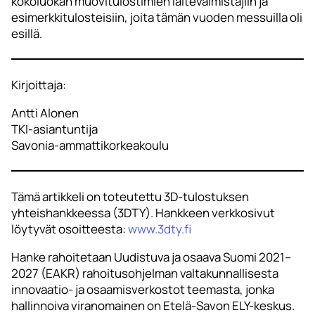
kokoluokan muovitulostimien laitevalmistajiin ja
esimerkkitulosteisiin, joita tämän vuoden messuilla oli
esillä.
Kirjoittaja:
Antti Alonen
TKI-asiantuntija
Savonia-ammattikorkeakoulu
Tämä artikkeli on toteutettu 3D-tulostuksen
yhteishankkeessa (3DTY). Hankkeen verkkosivut
löytyvät osoitteesta:
www.3dty.fi
Hanke rahoitetaan Uudistuva ja osaava Suomi 2021–
2027 (EAKR) rahoitusohjelman valtakunnallisesta
innovaatio- ja osaamisverkostot teemasta, jonka
hallinnoiva viranomainen on Etelä-Savon ELY-keskus.