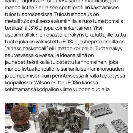
kautta tarjontaan tullut AFX säteenmuokkaus, joka
mahdollistaa 7 erilaisen spottiprofiilin käyttämisen
tulostusprosessissa. Tulostusnopeus on
metallitulostuksessa alumiinilla ja ruostumattomalla
teräksellä (316L) jopa kolminkertainen. Yksi
useammallakin eri osastolla näkynyt, kuluttajille tuttu
tuote joka on valmistettu EOS:in jauhepetikoneilla on
”airless basketball” eli ilmaton koripallo. Tuote näkyy
seuraavassa kuvassa, ja ideana siinä on
jauhepetitekniikalla tulostettu kennomainen, joka
mahdollistaa koripallolle samanlaisen kimmoisuuden
ja pomppimisen kuin perinteisessä ilmalla täytetyssä
koripallossa. Wilson esitteli EOSin kanssa
kehittämänsä koripallon viime vuoden puolella.