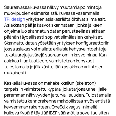
Seuraavassa kuvassa näkyy muutamia poimintoja
muovipuolen esimerkeistä. Kuvassa vasemmalla
TPI.design
yrityksen asiakasräätälöitävät silmälasit.
Asiakkaan pää ja kasvot skannataan, jonka jälkeen
ohjelma luo skannatun datan perusteella asiakkaan
päähän täydellisesti sopivat silmälasien kehykset.
Skannattu data syötetään yrityksen konfiguraattoriin,
jossa asiakas voi mallata erilaisia kehysvaihtoehtoja,
tekstuureja ja värejä suoraan omiin kasvoihinsa. Kun
asiakas tilaa tuotteen, valmistetaan kehykset
tulostamalla ja jälkikäsitellään asiakkaan valintojen
mukaisesti.
Keskellä kuvassa on mahakelkkailun (skeleton)
tarpeisiin valmistettu kypärä, joka tarjoaa urheilijalle
paremman näkyvyyden ja turvallisuuden. Tulostamalla
valmistettu kennorakenne mahdollistaa myös entistä
kevyemmän rakenteen. One3d x vagus -nimellä
kulkeva Kypärä täyttää IBSF säännöt ja soveltuu siten