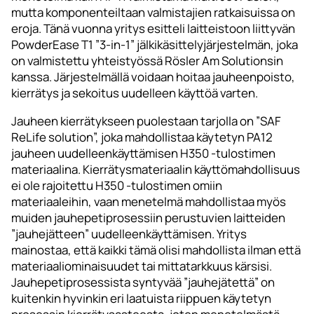
mutta komponenteiltaan valmistajien ratkaisuissa on
eroja. Tänä vuonna yritys esitteli laitteistoon liittyvän
PowderEase T1 ”3-in-1” jälkikäsittelyjärjestelmän, joka
on valmistettu yhteistyössä Rösler Am Solutionsin
kanssa. Järjestelmällä voidaan hoitaa jauheenpoisto,
kierrätys ja sekoitus uudelleen käyttöä varten.
Jauheen kierrätykseen puolestaan tarjolla on ”SAF
ReLife solution”, joka mahdollistaa käytetyn PA12
jauheen uudelleenkäyttämisen H350 -tulostimen
materiaalina. Kierrätysmateriaalin käyttömahdollisuus
ei ole rajoitettu H350 -tulostimen omiin
materiaaleihin, vaan menetelmä mahdollistaa myös
muiden jauhepetiprosessiin perustuvien laitteiden
”jauhejätteen” uudelleenkäyttämisen. Yritys
mainostaa, että kaikki tämä olisi mahdollista ilman että
materiaaliominaisuudet tai mittatarkkuus kärsisi.
Jauhepetiprosessista syntyvää ”jauhejätettä” on
kuitenkin hyvinkin eri laatuista riippuen käytetyn