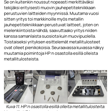
Se on kuitenkin noussut nopeasti merkittäväksi
tekijäksi erityisesti muovin jauhepetitekniikkaan
perustuvien laitteiden myynnissä. Muutama vuosi
sitten yritys toi markkinoille myös metallin
jauhepetitekniikkaan perustuvat laitteet, joten on
mielenkiintoista nähdä, saavuttaako yritys niiden
kanssa samanlaista suosiota kuin muovipuolella.
Toistaiseksi yrityksen esittelemät metallitulosteet
ovat olleet pienikokoisia. Seuraavassa kuvassa näkyy
muutamia poimintoja HP:n osastolla esillä olleista
metallitulosteista.
Kuva 11. HP:n osastolla esillä olleita metallitulosteita.