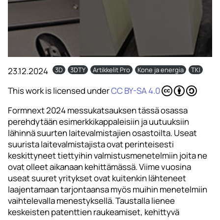
23.12.2024
3D
3DTY
Artikkelit Pro
Kone ja energia
TKI
This work is licensed under
CC BY-SA 4.0
Formnext 2024 messukatsauksen tässä osassa
perehdytään esimerkkikappaleisiin ja uutuuksiin
lähinnä suurten laitevalmistajien osastoilta. Useat
suurista laitevalmistajista ovat perinteisesti
keskittyneet tiettyihin valmistusmenetelmiin joita ne
ovat olleet aikanaan kehittämässä. Viime vuosina
useat suuret yritykset ovat kuitenkin lähteneet
laajentamaan tarjontaansa myös muihin menetelmiin
vaihtelevalla menestyksellä. Taustalla lienee
keskeisten patenttien raukeamiset, kehittyvä