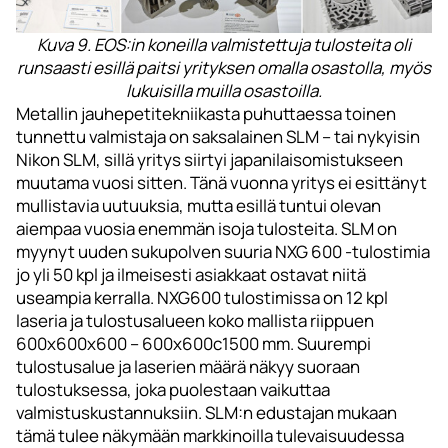
Kuva 9. EOS:in koneilla valmistettuja tulosteita oli
runsaasti esillä paitsi yrityksen omalla osastolla, myös
lukuisilla muilla osastoilla.
Metallin jauhepetitekniikasta puhuttaessa toinen
tunnettu valmistaja on saksalainen SLM – tai nykyisin
Nikon SLM, sillä yritys siirtyi japanilaisomistukseen
muutama vuosi sitten. Tänä vuonna yritys ei esittänyt
mullistavia uutuuksia, mutta esillä tuntui olevan
aiempaa vuosia enemmän isoja tulosteita. SLM on
myynyt uuden sukupolven suuria NXG 600 -tulostimia
jo yli 50 kpl ja ilmeisesti asiakkaat ostavat niitä
useampia kerralla. NXG600 tulostimissa on 12 kpl
laseria ja tulostusalueen koko mallista riippuen
600x600x600 – 600x600c1500 mm. Suurempi
tulostusalue ja laserien määrä näkyy suoraan
tulostuksessa, joka puolestaan vaikuttaa
valmistuskustannuksiin. SLM:n edustajan mukaan
tämä tulee näkymään markkinoilla tulevaisuudessa