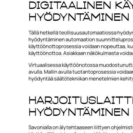
Digitaalinen k
hyödyntäminen
Tällä hetkellä teollisuusautomaatiossa hyödyn
hyödyntäminen automaation suunnitteluprose
käyttöönottoprosessia voidaan nopeuttaa, kun d
käyttöönottoa. Asiakkaan näkökulmasta voidaa
Virtuaalisessa käyttöönotossa muodostunutta 
avulla. Mallin avulla tuotantoprosessia voida
hyödyntää säätötekniikan menetelmien kehitys
Harjoituslaitt
hyödyntäminen
Savonialla on älytehtaaseen liittyen ohjelmis