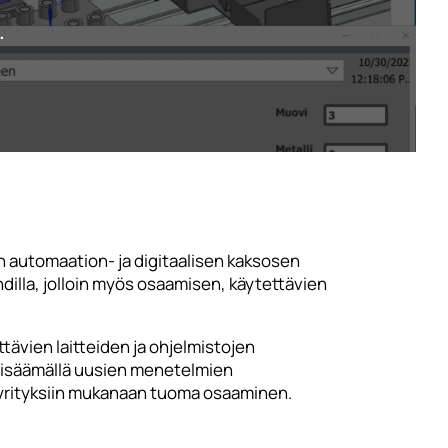
.
n automaation- ja digitaalisen kaksosen
dilla, jolloin myös osaamisen, käytettävien
ävien laitteiden ja ohjelmistojen
 lisäämällä uusien menetelmien
n yrityksiin mukanaan tuoma osaaminen.