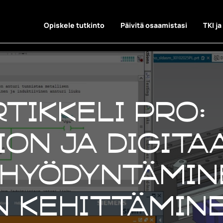
Opiskele tutkinto
Päivitä osaamistasi
TKI ja
tikkeli Pro:
on ja digita
hyödyntämin
 kehittämin