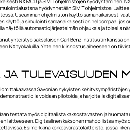
skeisesti NX MCD ja SIMIT ohjelmistojen hyödyntäminen. NX
. Simulointialustana hyödynnetään SIMIT ohjelmistoa. Laitt
tössä. Useamman ohjelmiston käyttö samanaikaisesti vaatii 
jen käyttö ja simulointi samanaikaisesti on helpompaa, jos
lla näytöllä automaatiojärjestelmän ohjauksia ja toisella nä
 yhteistyö saksalaisen Carl Benz instituutin kanssa on ja
een NX työkaluilla. Yhteinen kiinnostus aiheeseen on tiivist
 ja tulevaisuuden 
oriomittakaavassa Savonian nykyisten kehitysympäristöje
nstraatiolla voidaan pilotoida ja harjoitella digitalisaati
an testata myös digitaalista kaksosta vasten ja huomata m
seen laitteeseen. Digitaalinen kaksonen mahdollistaa myös 
käytettävissä. Esimerkkinä korkeavarastolaitteisto, jossa li