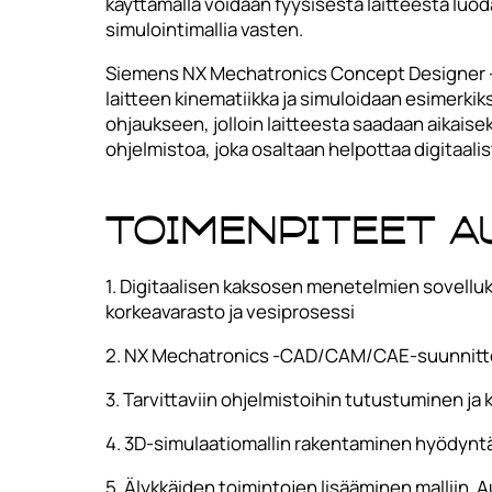
käyttämällä voidaan fyysisestä laitteesta luoda
simulointimallia vasten.
Siemens NX Mechatronics Concept Designer -y
laitteen kinematiikka ja simuloidaan esimerkiks
ohjaukseen, jolloin laitteesta saadaan aikaise
ohjelmistoa, joka osaltaan helpottaa digitaali
Toimenpiteet A
1. Digitaalisen kaksosen menetelmien sovellu
korkeavarasto ja vesiprosessi
2. NX Mechatronics -CAD/CAM/CAE-suunnitte
3. Tarvittaviin ohjelmistoihin tutustuminen ja 
4. 3D-simulaatiomallin rakentaminen hyödyn
5. Älykkäiden toimintojen lisääminen malliin. 