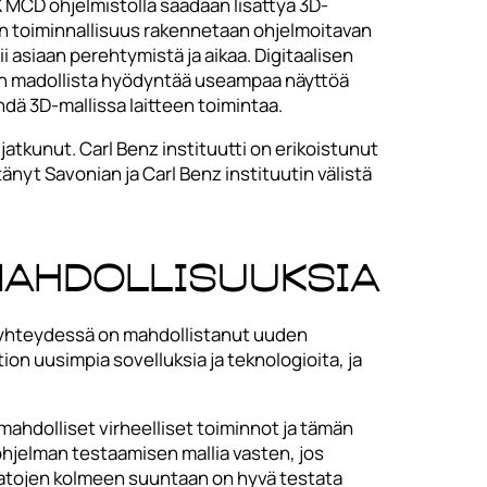
 MCD ohjelmistolla saadaan lisättyä 3D-
een toiminnallisuus rakennetaan ohjelmoitavan
asiaan perehtymistä ja aikaa. Digitaalisen
 on madollista hyödyntää useampaa näyttöä
hdä 3D-mallissa laitteen toimintaa.
tkunut. Carl Benz instituutti on erikoistunut
änyt Savonian ja Carl Benz instituutin välistä
mahdollisuuksia
n yhteydessä on mahdollistanut uuden
on uusimpia sovelluksia ja teknologioita, ja
ahdolliset virheelliset toiminnot ja tämän
ohjelman testaamisen mallia vasten, jos
ikeratojen kolmeen suuntaan on hyvä testata