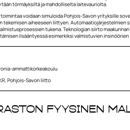
ytään törmäyksiltä ja mahdolliselta laitevauriolta.
ja toimintaa voidaan simuloida Pohjois-Savon yrityksille so
 tekemisen aiheeseen liittyen. Automaatiojärjestelmien sim
valmistusprosessien tukena. Teknologian siirto maakunnan pi
rtämisen lisääntyessä esimerkiksi valmistuvien insinöörie
Savonia-ammattikorkeakoulu
R, Pohjois-Savon liitto
raston fyysinen mal