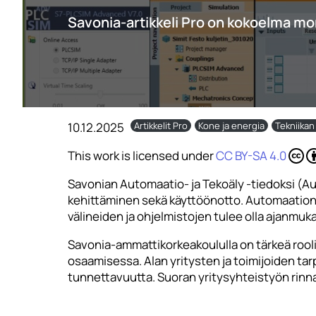
Savonia-artikkeli Pro on kokoelma mo
10.12.2025
Artikkelit Pro
Kone ja energia
Tekniikan
This work is licensed under
CC BY-SA 4.0
Savonian Automaatio- ja Tekoäly -tiedoksi (A
kehittäminen sekä käyttöönotto. Automaation sa
välineiden ja ohjelmistojen tulee olla ajanmuka
Savonia-ammattikorkeakoululla on tärkeä rooli
osaamisessa. Alan yritysten ja toimijoiden t
tunnettavuutta. Suoran yritysyhteistyön rinna