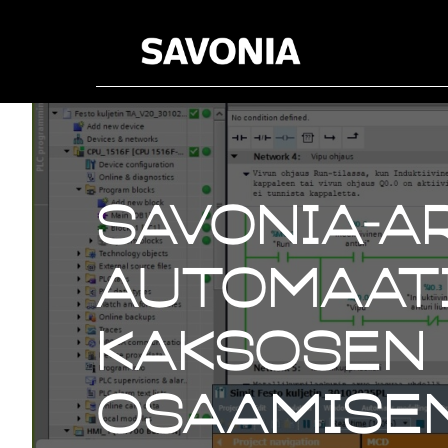
Savonia-ar
Automaati
kaksosen 
osaamisen