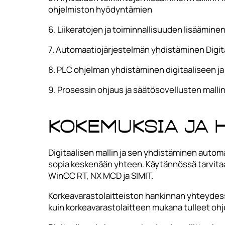
ohjelmiston hyödyntämien
6. Liikeratojen ja toiminnallisuuden lisääminen 
7. Automaatiojärjestelmän yhdistäminen Digitaa
8. PLC ohjelman yhdistäminen digitaaliseen ja 
9. Prosessin ohjaus ja säätösovellusten malli
Kokemuksia ja 
Digitaalisen mallin ja sen yhdistäminen automa
sopia keskenään yhteen. Käytännössä tarvitaan
WinCC RT, NX MCD ja SIMIT.
Korkeavarastolaitteiston hankinnan yhteydess
kuin korkeavarastolaitteen mukana tulleet ohje