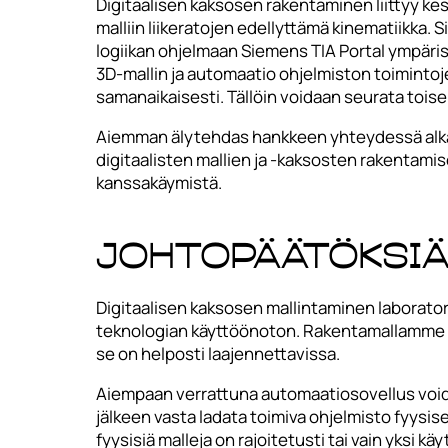
Digitaalisen kaksosen rakentaminen liittyy ke
malliin liikeratojen edellyttämä kinematiikka
logiikan ohjelmaan Siemens TIA Portal ympäris
3D-mallin ja automaatio ohjelmiston toiminto
samanaikaisesti. Tällöin voidaan seurata toise
Aiemman älytehdas hankkeen yhteydessä alkanut
digitaalisten mallien ja -kaksosten rakentamis
kanssakäymistä.
Johtopäätöksiä
Digitaalisen kaksosen mallintaminen laborat
teknologian käyttöönoton. Rakentamallamme demo
se on helposti laajennettavissa.
Aiempaan verrattuna automaatiosovellus voida
jälkeen vasta ladata toimiva ohjelmisto fyysi
fyysisiä malleja on rajoitetusti tai vain yksi 