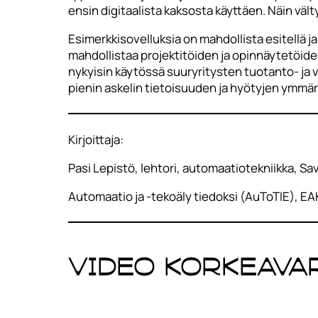
ensin digitaalista kaksosta käyttäen. Näin vält
Esimerkkisovelluksia on mahdollista esitellä 
mahdollistaa projektitöiden ja opinnäytetöiden
nykyisin käytössä suuryritysten tuotanto- ja 
pienin askelin tietoisuuden ja hyötyjen ymmä
Kirjoittaja:
Pasi Lepistö, lehtori, automaatiotekniikka, 
Automaatio ja -tekoäly tiedoksi (AuToTIE), EAK
Video Korkeava