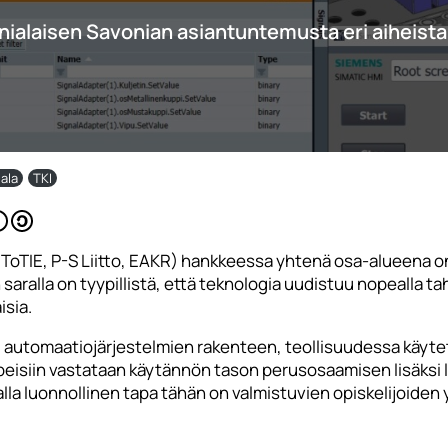
nialaisen Savonian asiantuntemusta eri aiheista
 ala
TKI
uToTIE, P-S Liitto, EAKR) hankkeessa yhtenä osa-alueena o
ralla on tyypillistä, että teknologia uudistuu nopealla tah
isia.
 automaatiojärjestelmien rakenteen, teollisuudessa käytett
arpeisiin vastataan käytännön tason perusosaamisen lisäksi
lla luonnollinen tapa tähän on valmistuvien opiskelijoide