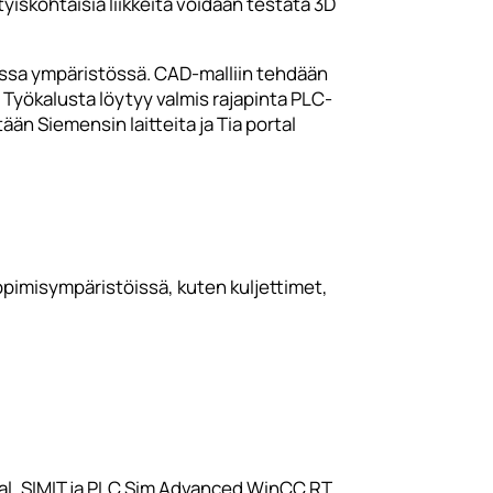
tyiskohtaisia liikkeitä voidaan testata 3D
ssa ympäristössä. CAD-malliin tehdään
. Työkalusta löytyy valmis rajapinta PLC-
än Siemensin laitteita ja Tia portal
pimisympäristöissä, kuten kuljettimet,
rtal, SIMIT ja PLC Sim Advanced WinCC RT