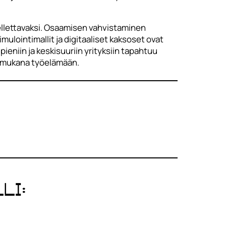
vellettavaksi. Osaamisen vahvistaminen
ulointimallit ja digitaaliset kaksoset ovat
eniin ja keskisuuriin yrityksiin tapahtuu
n mukana työelämään.
li: