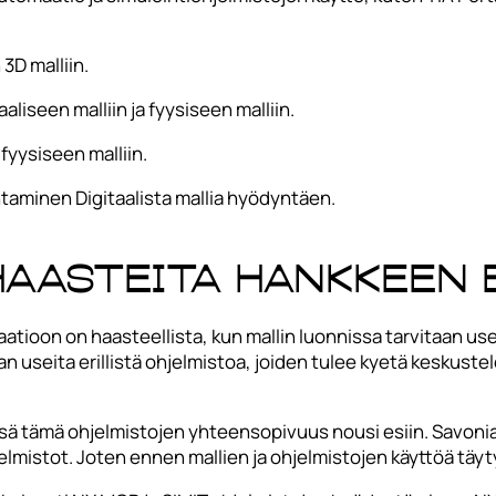
3D malliin.
liseen malliin ja fyysiseen malliin.
fyysiseen malliin.
ntaminen Digitaalista mallia hyödyntäen.
haasteita hankkeen
atioon on haasteellista, kun mallin luonnissa tarvitaan us
 useita erillistä ohjelmistoa, joiden tulee kyetä keskuste
ä tämä ohjelmistojen yhteensopivuus nousi esiin. Savonia
lmistot. Joten ennen mallien ja ohjelmistojen käyttöä täyt