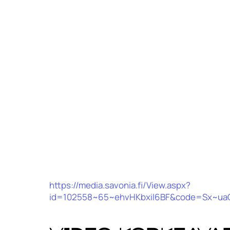
https://media.savonia.fi/View.aspx?
id=102558~65~ehvHKbxiI6BF&code=Sx~u