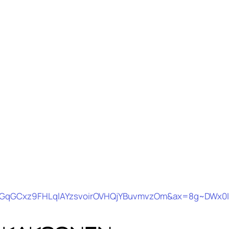
GqGCxz9FHLqlAYzsvoirOVHQjYBuvmvzOm&ax=8g~DWx0