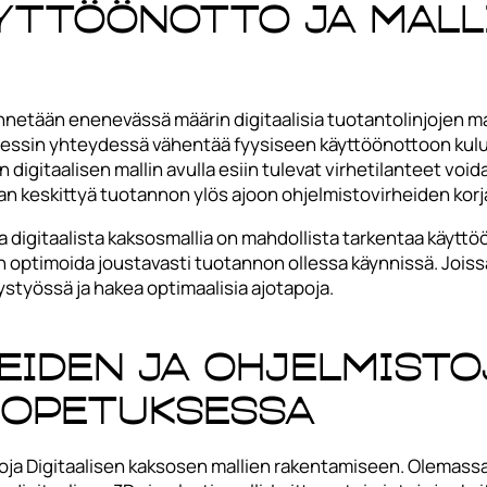
äyttöönotto ja mall
netään enenevässä määrin digitaalisia tuotantolinjojen ma
ssin yhteydessä vähentää fyysiseen käyttöönottoon kul
igitaalisen mallin avulla esiin tulevat virhetilanteet void
n keskittyä tuotannon ylös ajoon ohjelmistovirheiden korj
digitaalista kaksosmallia on mahdollista tarkentaa käytt
an optimoida joustavasti tuotannon ollessa käynnissä. Joiss
työssä ja hakea optimaalisia ajotapoja.
eiden ja ohjelmisto
 opetuksessa
toja Digitaalisen kaksosen mallien rakentamiseen. Olemassa