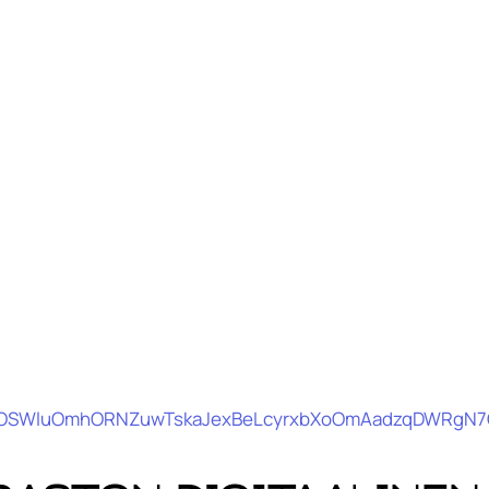
aOSWluOmhORNZuwTskaJexBeLcyrxbXoOmAadzqDWRgN7