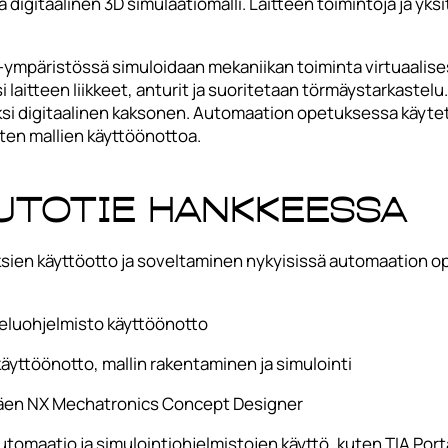
 digitaalinen 3D simulaatiomalli. Laitteen toimintoja ja yksi
mpäristössä simuloidaan mekaniikan toiminta virtuaalise
i laitteen liikkeet, anturit ja suoritetaan törmäystarkastelu
ksi digitaalinen kaksonen. Automaation opetuksessa käytetä
sten mallien käyttöönottoa.
uToTIE hankkeessa
ksien käyttöotto ja soveltaminen nykyisissä automaation op
luohjelmisto käyttöönotto
käyttöönotto, mallin rakentaminen ja simulointi
täen NX Mechatronics Concept Designer
Automaatio ja simulointiohjelmistojen käyttö, kuten TIA Po