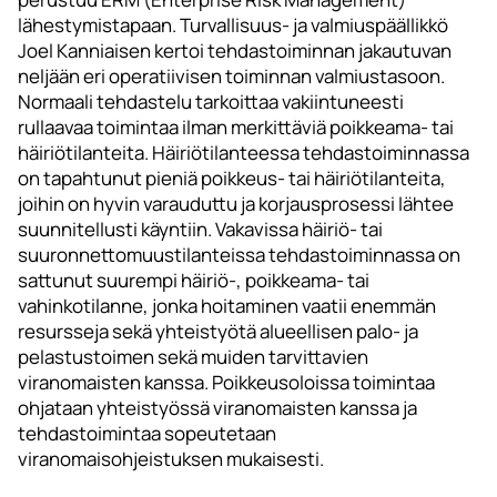
lähestymistapaan. Turvallisuus- ja valmiuspäällikkö
Joel Kanniaisen kertoi tehdastoiminnan jakautuvan
neljään eri operatiivisen toiminnan valmiustasoon.
Normaali tehdastelu tarkoittaa vakiintuneesti
rullaavaa toimintaa ilman merkittäviä poikkeama- tai
häiriötilanteita. Häiriötilanteessa tehdastoiminnassa
on tapahtunut pieniä poikkeus- tai häiriötilanteita,
joihin on hyvin varauduttu ja korjausprosessi lähtee
suunnitellusti käyntiin. Vakavissa häiriö- tai
suuronnettomuustilanteissa tehdastoiminnassa on
sattunut suurempi häiriö-, poikkeama- tai
vahinkotilanne, jonka hoitaminen vaatii enemmän
resursseja sekä yhteistyötä alueellisen palo- ja
pelastustoimen sekä muiden tarvittavien
viranomaisten kanssa. Poikkeusoloissa toimintaa
ohjataan yhteistyössä viranomaisten kanssa ja
tehdastoimintaa sopeutetaan
viranomaisohjeistuksen mukaisesti.