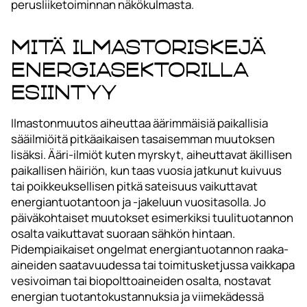
perusliiketoiminnan näkökulmasta.
Mitä ilmastoriskejä
energiasektorilla
esiintyy
Ilmastonmuutos aiheuttaa äärimmäisiä paikallisia
sääilmiöitä pitkäaikaisen tasaisemman muutoksen
lisäksi. Ääri-ilmiöt kuten myrskyt, aiheuttavat äkillisen
paikallisen häiriön, kun taas vuosia jatkunut kuivuus
tai poikkeuksellisen pitkä sateisuus vaikuttavat
energiantuotantoon ja -jakeluun vuositasolla. Jo
päiväkohtaiset muutokset esimerkiksi tuulituotannon
osalta vaikuttavat suoraan sähkön hintaan.
Pidempiaikaiset ongelmat energiantuotannon raaka-
aineiden saatavuudessa tai toimitusketjussa vaikkapa
vesivoiman tai biopolttoaineiden osalta, nostavat
energian tuotantokustannuksia ja viimekädessä