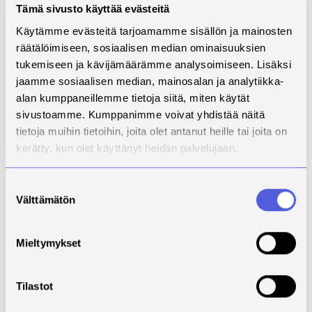
yli 22 °C vesissä veden pienemmän happipitoisuuden
Tämä sivusto käyttää evästeitä
vuoksi. Kiertovesikasvatuksessa niin veden lämpötilaa
Käytämme evästeitä tarjoamamme sisällön ja mainosten
kuin muitakin kasvuolosuhteisiin vaikuttavia tekijöitä
räätälöimiseen, sosiaalisen median ominaisuuksien
pystytään kontrolloimaan tarkasti, jolloin säätekijät
tukemiseen ja kävijämäärämme analysoimiseen. Lisäksi
eivät vaikuta merkittävästi kasvatustoimintaan. Kuten
jaamme sosiaalisen median, mainosalan ja analytiikka-
kuvassa 2. on esitetty, kiertovesiviljely mahdollistaa
alan kumppaneillemme tietoja siitä, miten käytät
kiertotalousketjujen rakentamiseen. (Finnforel Oy,
sivustoamme. Kumppanimme voivat yhdistää näitä
2025.)
tietoja muihin tietoihin, joita olet antanut heille tai joita on
kerätty, kun olet käyttänyt heidän palvelujaan.
Suostumuksen
Välttämätön
valinta
Mieltymykset
Tilastot