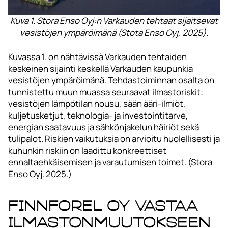
Kuva 1. Stora Enso Oyj:n Varkauden tehtaat sijaitsevat
vesistöjen ympäröimänä (Stota Enso Oyj, 2025).
Kuvassa 1. on nähtävissä Varkauden tehtaiden
keskeinen sijainti keskellä Varkauden kaupunkia
vesistöjen ympäröimänä. Tehdastoiminnan osalta on
tunnistettu muun muassa seuraavat ilmastoriskit:
vesistöjen lämpötilan nousu, sään ääri-ilmiöt,
kuljetusketjut, teknologia- ja investointitarve,
energian saatavuus ja sähkönjakelun häiriöt sekä
tulipalot. Riskien vaikutuksia on arvioitu huolellisesti ja
kuhunkin riskiin on laadittu konkreettiset
ennaltaehkäisemisen ja varautumisen toimet. (Stora
Enso Oyj. 2025.)
Finnforel Oy vastaa
ilmastonmuutokseen