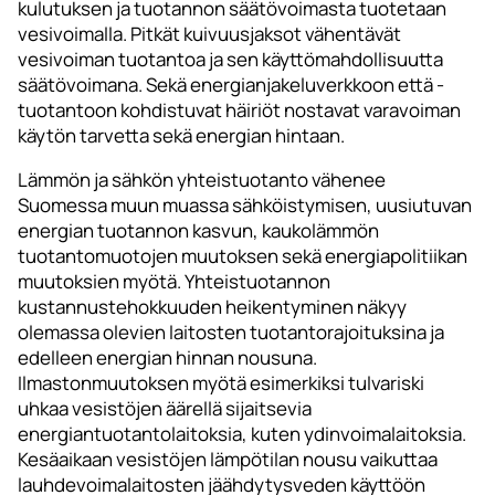
kulutuksen ja tuotannon säätövoimasta tuotetaan
vesivoimalla. Pitkät kuivuusjaksot vähentävät
vesivoiman tuotantoa ja sen käyttömahdollisuutta
säätövoimana. Sekä energianjakeluverkkoon että -
tuotantoon kohdistuvat häiriöt nostavat varavoiman
käytön tarvetta sekä energian hintaan.
Lämmön ja sähkön yhteistuotanto vähenee
Suomessa muun muassa sähköistymisen, uusiutuvan
energian tuotannon kasvun, kaukolämmön
tuotantomuotojen muutoksen sekä energiapolitiikan
muutoksien myötä. Yhteistuotannon
kustannustehokkuuden heikentyminen näkyy
olemassa olevien laitosten tuotantorajoituksina ja
edelleen energian hinnan nousuna.
Ilmastonmuutoksen myötä esimerkiksi tulvariski
uhkaa vesistöjen äärellä sijaitsevia
energiantuotantolaitoksia, kuten ydinvoimalaitoksia.
Kesäaikaan vesistöjen lämpötilan nousu vaikuttaa
lauhdevoimalaitosten jäähdytysveden käyttöön