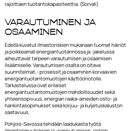
rajoittaen tuotantokapasiteettia. (Sorvali)
Varautuminen ja
osaaminen
Edellä kuvatut ilmastoriskien mukanaan tuomat häiriöt
ja poikkeamat energiantuotannossa ja -jakelussa
aiheuttavat tarpeen varautumisen ja osaamisen
lisäämiselle. Varautumisen osalta on oltava
suunnitelmat,- prosessit ja osaaminen korvaavien
energiantuotantomuotojen käyttöönotolle.
Tarkastelussa ovat erilaiset
energiantuotantomuotojen mahdollisuudet sekä
yhteensopivuus, energian raaka-aineiden osto- ja
hankintasopimukset sekä korjuu- ja kuljetuskaluston
saatavuus.
Pohjois-Savossa tehdään laadukasta työtä
ilmastonmuutoksen ja -sopeutumisen, riskien