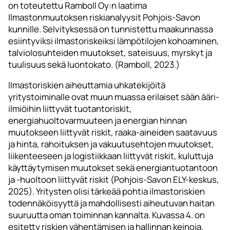
on toteutettu Ramboll Oy:n laatima
Ilmastonmuutoksen riskianalyysit Pohjois-Savon
kunnille. Selvityksessä on tunnistettu maakunnassa
esiintyviksi ilmastoriskeiksi lämpötilojen kohoaminen,
talviolosuhteiden muutokset, sateisuus, myrskyt ja
tuulisuus sekä luontokato. (Ramboll, 2023.)
Ilmastoriskien aiheuttamia uhkatekijöitä
yritystoiminalle ovat muun muassa erilaiset sään ääri-
ilmiöihin liittyvät tuotantoriskit,
energiahuoltovarmuuteen ja energian hinnan
muutokseen liittyvät riskit, raaka-aineiden saatavuus
ja hinta, rahoituksen ja vakuutusehtojen muutokset,
liikenteeseen ja logistiikkaan liittyvät riskit, kuluttuja
käyttäytymisen muutokset sekä energiantuotantoon
ja -huoltoon liittyvät riskit (Pohjois-Savon ELY-keskus,
2025). Yritysten olisi tärkeää pohtia ilmastoriskien
todennäköisyyttä ja mahdollisesti aiheutuvan haitan
suuruutta oman toiminnan kannalta. Kuvassa 4. on
esitetty riskien vähentämisen ja hallinnan keinoja.