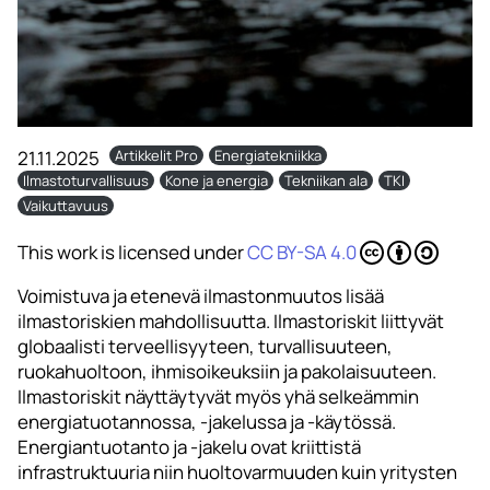
21.11.2025
Artikkelit Pro
Energiatekniikka
Ilmastoturvallisuus
Kone ja energia
Tekniikan ala
TKI
Vaikuttavuus
This work is licensed under
CC BY-SA 4.0
Voimistuva ja etenevä ilmastonmuutos lisää
ilmastoriskien mahdollisuutta. Ilmastoriskit liittyvät
globaalisti terveellisyyteen, turvallisuuteen,
ruokahuoltoon, ihmisoikeuksiin ja pakolaisuuteen.
Ilmastoriskit näyttäytyvät myös yhä selkeämmin
energiatuotannossa, -jakelussa ja -käytössä.
Energiantuotanto ja -jakelu ovat kriittistä
infrastruktuuria niin huoltovarmuuden kuin yritysten