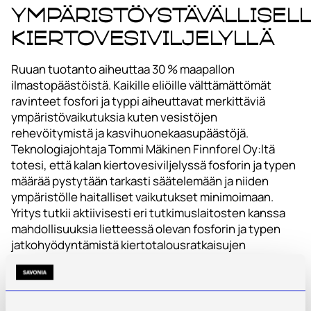
ympäristöystävällisel
kiertovesiviljelyllä
Ruuan tuotanto aiheuttaa 30 % maapallon
ilmastopäästöistä. Kaikille eliöille välttämättömät
ravinteet fosfori ja typpi aiheuttavat merkittäviä
ympäristövaikutuksia kuten vesistöjen
rehevöitymistä ja kasvihuonekaasupäästöjä.
Teknologiajohtaja Tommi Mäkinen Finnforel Oy:ltä
totesi, että kalan kiertovesiviljelyssä fosforin ja typen
määrää pystytään tarkasti säätelemään ja niiden
ympäristölle haitalliset vaikutukset minimoimaan.
Yritys tutkii aktiivisesti eri tutkimuslaitosten kanssa
mahdollisuuksia lietteessä olevan fosforin ja typen
jatkohyödyntämistä kiertotalousratkaisujen
löytämiseksi.
Vesien lämpeneminen johtaa istutettujen kalojen
kuolemiin. Viljellyt jalostetut kalat selviytyvät heikosti