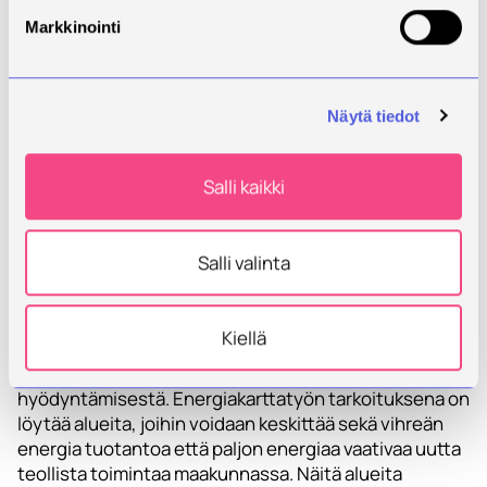
Kuva 2. Kiertotalousratkaisujen mahdollisuudet
Markkinointi
Finnforel Oy:n kiertovesiviljelyssä (Finnforel Oy,
2025).
Näytä tiedot
Vihreän siirtymän
mahdollisuudet
Salli kaikki
Pohjois-Savossa
Pohjois-Savon MasterPlan -hankkeen projektijohtaja
Salli valinta
Kasperi Vuorikari kertoi maakunnassa keskustelussa
olevista vihreän siirtymän hankeaihioista kuten
hukkalämmön hyödyntämisestä, e-polttoaineista,
Kiellä
sähkövarastoista, vihreän vedyn ja e-metanolin
tuotannosta sekä CO2 talteenotosta ja
hyödyntämisestä. Energiakarttatyön tarkoituksena on
löytää alueita, joihin voidaan keskittää sekä vihreän
energia tuotantoa että paljon energiaa vaativaa uutta
teollista toimintaa maakunnassa. Näitä alueita