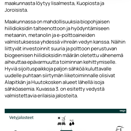
maakunnasta löytyy Iisalmesta, Kuopiosta ja
Joroisista.
Maakunnassa on mahdollisuuksia biopohjaisen
hiilidioksidin talteenottoon ja hyödyntämiseen
metaanin, metanolin ja e-polttoaineiden
valmistuksessa yhdessä vihreän vedyn kanssa. Näihin
liittyvät investoinnit suuria ja polttoon perustuvan
biogeenisen hiilidioksidin määrän oletettu vähenemä
aiheuttaa epävarmuutta toiminnan kehittymiselle.
Hyviä sijoituspaikkoja paljon sähköä kuluttavalle
uudelle puhtaan siirtymän liiketoiminnalle olisivat
Alapitkän ja Huutokosken alueet lähellä isoja
sähköasemia. Kuvassa 3. on esitetty vedystä
valmistettavia erilaisia jalosteita.