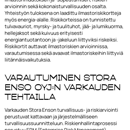
arvioinnin sekä kokonaisturvallisuuden osalta.
Yhteistyön tuloksena on laadittu ilmastoriskikortteja
myös energia-alalle. Riskikorteissa on tunnistettu
tulvavauriot, myrsky- ja tuulituhot, jää- ja lumikuorma,
hellejaksot sekä kuivuus erityisesti
energiantuotantoon ja -jakeluun liittyviksi riskeiksi.
Riskikortit auttavat ilmastoriskien arvioinnissa,
varautumisessa sekä avaavat ilmastoriskeihin liittyviä
liitännäisvaikutuksia.
Varautuminen Stora
Enso Oyj:n Varkauden
tehtailla
Varkauden Stora Enson turvallisuus- ja riskiarviointi
perustuvat kattavaan ja järjestelmälliseen
turvallisuussuunnitteluun. Riskienhallintaprosessi
perustuu ERM (Enterprise Risk Management)