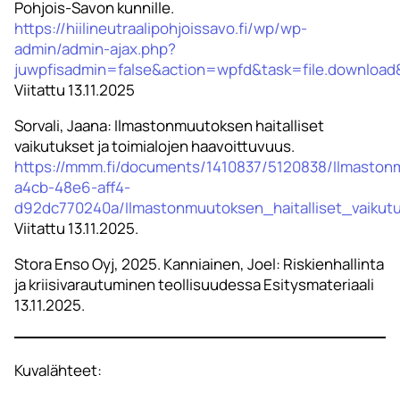
Pohjois-Savon kunnille.
https://hiilineutraalipohjoissavo.fi/wp/wp-
admin/admin-ajax.php?
juwpfisadmin=false&action=wpfd&task=file.downl
Viitattu 13.11.2025
Sorvali, Jaana: Ilmastonmuutoksen haitalliset
vaikutukset ja toimialojen haavoittuvuus.
https://mmm.fi/documents/1410837/5120838/Ilmastonmu
a4cb-48e6-aff4-
d92dc770240a/Ilmastonmuutoksen_haitalliset_vaikutuk
Viitattu 13.11.2025.
Stora Enso Oyj, 2025. Kanniainen, Joel: Riskienhallinta
ja kriisivarautuminen teollisuudessa Esitysmateriaali
13.11.2025.
Kuvalähteet: