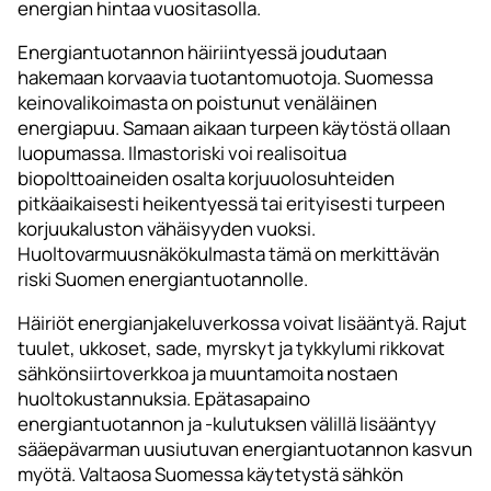
energian hintaa vuositasolla.
Energiantuotannon häiriintyessä joudutaan
hakemaan korvaavia tuotantomuotoja. Suomessa
keinovalikoimasta on poistunut venäläinen
energiapuu. Samaan aikaan turpeen käytöstä ollaan
luopumassa. Ilmastoriski voi realisoitua
biopolttoaineiden osalta korjuuolosuhteiden
pitkäaikaisesti heikentyessä tai erityisesti turpeen
korjuukaluston vähäisyyden vuoksi.
Huoltovarmuusnäkökulmasta tämä on merkittävän
riski Suomen energiantuotannolle.
Häiriöt energianjakeluverkossa voivat lisääntyä. Rajut
tuulet, ukkoset, sade, myrskyt ja tykkylumi rikkovat
sähkönsiirtoverkkoa ja muuntamoita nostaen
huoltokustannuksia. Epätasapaino
energiantuotannon ja -kulutuksen välillä lisääntyy
sääepävarman uusiutuvan energiantuotannon kasvun
myötä. Valtaosa Suomessa käytetystä sähkön