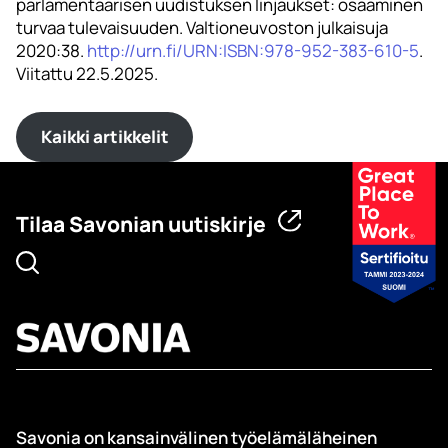
parlamentaarisen uudistuksen linjaukset: osaaminen
turvaa tulevaisuuden. Valtioneuvoston julkaisuja
2020:38.
http://urn.fi/URN:ISBN:978-952-383-610-5
.
Viitattu 22.5.2025.
Kaikki artikkelit
Tilaa Savonian uutiskirje
Savonia on kansainvälinen työelämäläheinen