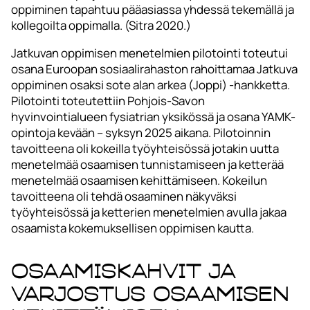
oppiminen tapahtuu pääasiassa yhdessä tekemällä ja
kollegoilta oppimalla. (Sitra 2020.)
Jatkuvan oppimisen menetelmien pilotointi toteutui
osana Euroopan sosiaalirahaston rahoittamaa Jatkuva
oppiminen osaksi sote alan arkea (Joppi) -hankketta.
Pilotointi toteutettiin Pohjois-Savon
hyvinvointialueen fysiatrian yksikössä ja osana YAMK-
opintoja kevään – syksyn 2025 aikana. Pilotoinnin
tavoitteena oli kokeilla työyhteisössä jotakin uutta
menetelmää osaamisen tunnistamiseen ja ketterää
menetelmää osaamisen kehittämiseen. Kokeilun
tavoitteena oli tehdä osaaminen näkyväksi
työyhteisössä ja ketterien menetelmien avulla jakaa
osaamista kokemuksellisen oppimisen kautta.
Osaamiskahvit ja
varjostus osaamisen