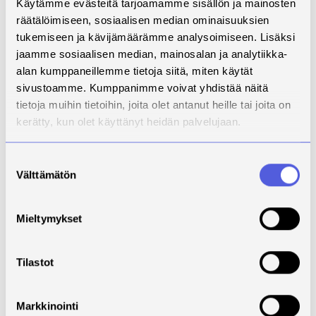
Käytämme evästeitä tarjoamamme sisällön ja mainosten
räätälöimiseen, sosiaalisen median ominaisuuksien
tukemiseen ja kävijämäärämme analysoimiseen. Lisäksi
jaamme sosiaalisen median, mainosalan ja analytiikka-
alan kumppaneillemme tietoja siitä, miten käytät
sivustoamme. Kumppanimme voivat yhdistää näitä
tietoja muihin tietoihin, joita olet antanut heille tai joita on
kerätty, kun olet käyttänyt heidän palvelujaan.
Suostumuksen
Välttämätön
valinta
Mieltymykset
KUVA 2. Kollegan työn havainnointi voi olla myös keino
lisätä yhteistyötä. Huomaa lehdessä silmäaukot.
Tilastot
(Varis 2025, CC BY-NC-ND)
Varjostus toi esiin monia oivalluksia. Uutta opittiin
Markkinointi