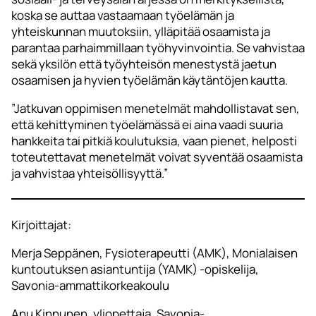
koska se auttaa vastaamaan työelämän ja
yhteiskunnan muutoksiin, ylläpitää osaamista ja
parantaa parhaimmillaan työhyvinvointia. Se vahvistaa
sekä yksilön että työyhteisön menestystä jaetun
osaamisen ja hyvien työelämän käytäntöjen kautta.
”Jatkuvan oppimisen menetelmät mahdollistavat sen,
että kehittyminen työelämässä ei aina vaadi suuria
hankkeita tai pitkiä koulutuksia, vaan pienet, helposti
toteutettavat menetelmät voivat syventää osaamista
ja vahvistaa yhteisöllisyyttä.”
Kirjoittajat:
Merja Seppänen, Fysioterapeutti (AMK), Monialaisen
kuntoutuksen asiantuntija (YAMK) -opiskelija,
Savonia-ammattikorkeakoulu
Anu Kinnunen, yliopettaja, Savonia-