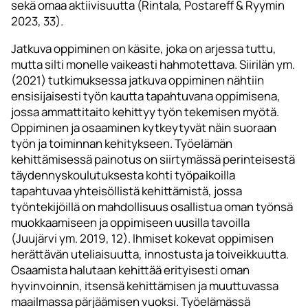
sekä omaa aktiivisuutta (Rintala, Postareff & Ryymin
2023, 33).
Jatkuva oppiminen on käsite, joka on arjessa tuttu,
mutta silti monelle vaikeasti hahmotettava. Siirilän ym.
(2021) tutkimuksessa jatkuva oppiminen nähtiin
ensisijaisesti työn kautta tapahtuvana oppimisena,
jossa ammattitaito kehittyy työn tekemisen myötä.
Oppiminen ja osaaminen kytkeytyvät näin suoraan
työn ja toiminnan kehitykseen. Työelämän
kehittämisessä painotus on siirtymässä perinteisestä
täydennyskoulutuksesta kohti työpaikoilla
tapahtuvaa yhteisöllistä kehittämistä, jossa
työntekijöillä on mahdollisuus osallistua oman työnsä
muokkaamiseen ja oppimiseen uusilla tavoilla
(Juujärvi ym. 2019, 12). Ihmiset kokevat oppimisen
herättävän uteliaisuutta, innostusta ja toiveikkuutta.
Osaamista halutaan kehittää erityisesti oman
hyvinvoinnin, itsensä kehittämisen ja muuttuvassa
maailmassa pärjäämisen vuoksi. Työelämässä