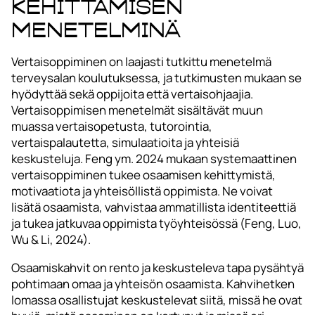
kehittämisen
menetelminä
Vertaisoppiminen on laajasti tutkittu menetelmä
terveysalan koulutuksessa, ja tutkimusten mukaan se
hyödyttää sekä oppijoita että vertaisohjaajia.
Vertaisoppimisen menetelmät sisältävät muun
muassa vertaisopetusta, tutorointia,
vertaispalautetta, simulaatioita ja yhteisiä
keskusteluja. Feng ym. 2024 mukaan systemaattinen
vertaisoppiminen tukee osaamisen kehittymistä,
motivaatiota ja yhteisöllistä oppimista. Ne voivat
lisätä osaamista, vahvistaa ammatillista identiteettiä
ja tukea jatkuvaa oppimista työyhteisössä (Feng, Luo,
Wu & Li, 2024).
Osaamiskahvit on rento ja keskusteleva tapa pysähtyä
pohtimaan omaa ja yhteisön osaamista. Kahvihetken
lomassa osallistujat keskustelevat siitä, missä he ovat