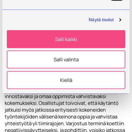
esimerkiksi kysymysten esittämisestä, potilaan
osallistamisesta ja siitä, miten tärkeää on olla aidosti
läsnä. Varjostettavana oleminen puolestaan vahvisti
Näytä tiedot
käsitystä omista vahvuuksista, tarjosi arvokasta
palautetta ja korosti hyvän terapiasuhteen
merkitystä. Yhteistyön näkökulmasta varjostus
Salli kaikki
koettiin myönteisenä ja kollegiaalisuutta
vahvistavana. Vaikka osa ammattilaisista teki tiivistä
yhteistyötä jo ennestään, työskentely yhdessä ja
Salli valinta
keskustelut potilastilanteiden jälkeen syvensivät
luottamusta ja toivat uusia näkökulmia. Lisäksi moni
pohti ajankäytön ja tilan antamisen merkitystä
Kiellä
terapiatilanteessa sekä empatian ja sanoittamisen
tärkeyttä. Kokonaisuutena varjostaminen koettiin
innostavaksi ja omaa oppimista vahvistavaksi
kokemukseksi. Osallistujat toivoivat, että käytäntö
jatkuisi myös jatkossa erityisesti kokeneiden
työntekijöiden välisenä keinona oppia ja vahvistaa
yhteistyötä yli tiimirajojen. Varjostus terminä koettiin
negatiivissävytteiseksi, ja pohdittiin, voisiko jatkossa