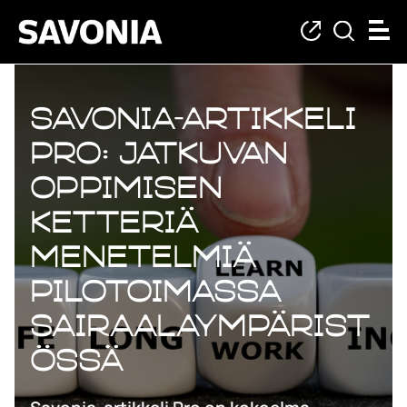
Savonia-artikkeli
Pro: Jatkuvan
oppimisen
ketteriä
menetelmiä
pilotoimassa
sairaalaympärist
össä