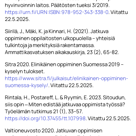
hyvinvoinnin laitos. Päätösten tueksi 3/2019.
https://urn.fi/URN:ISBN:978-952-343-338-0
. Viitattu
22.5.2025.
Siirilä, J., Mäki, K. ja Kinnari, H. (2021). Jatkuva
oppiminen oppilaitosten ulkopuolella – yhteisiä
tulkintoja ja merkityksiä rakentamassa.
Ammattikasvatuksen aikakauskirja, 23 (2), 65-82.
Sitra 2020. Elinikäinen oppiminen Suomessa 2019 –
kyselyn tulokset.
https://www.sitra.fi/julkaisut/elinikainen-oppiminen-
suomessa-kysely/
. Viitattu 22.5.2025.
Rintala, H., Postareff, L. & Ryymin, E. 2023. Sitoudun,
siis opin ‒ Miten edistää jatkuvaa oppimista työssä?
Työelämän tutkimus 21 (1), 33–57.
https://doi.org/10.37455/tt.107998
. Viitattu 22.5.2025.
Valtioneuvosto 2020. Jatkuvan oppimisen