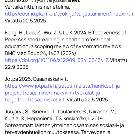
Vertaikehittämismenetelmä.
http://eosmo.pkamk.fi/tyokirja/varjostaminen/index.htm
Viitattu 22.5.2025.
Feng, H., Luo, Z., Wu, Z. & Li, X. 2024. Effectiveness of
Peer-Assisted Learning in health professional
education: a scoping review of systematic reviews.
BMC Med Educ 24, 1467 (2024).
https://doi.org/10.1186/s12909-024-06434-7
. Viitattu
22.9.2025.
Jotpa 2025. Osaamiskahvit.
https://www.jotpa.fi/fi/tietoa-meista/hankkeet-ja-
projektit/osaaminen-nakyviin/tyokalut-ja-
harjoitteet/osaamiskahvit
. Viitattu 22.5.2025.
Juujärvi, S., Sinervo, T., Laulainen, S., Niiranen, V.,
Kujala, S., Heponiemi, T. & Keskimäki, I. 2019.
Soteammattilaisten yhteinen osaaminen sosiaali- ja
terveydenhuollon muutoksessa. Terveyden ja