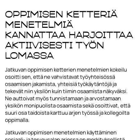
Oppimisen ketteriä
menetelmiä
kannattaa harjoittaa
aktiivisesti työn
lomassa
Jatkuvan oppimisen ketterien menetelmien kokeilu
osoitti sen, että ne vahvistavat työyhteisössä
osaamisen jakamista, yhteisiä työkäytäntöjä ja
tekevät niin yksilön kuin tiimin osaamista näkyväksi.
Ne auttoivat myös tunnistamaan ja arvostamaan
yksikön monipuolista osaamista sekä osoittivat, että
suuri osa taidoista karttuu arjen työssä ja kollegoilta
oppimalla.
Jatkuvan oppimisen menetelmien käyttäminen
sosiaali- ja terveysalan arjessa on merkityksellistä,