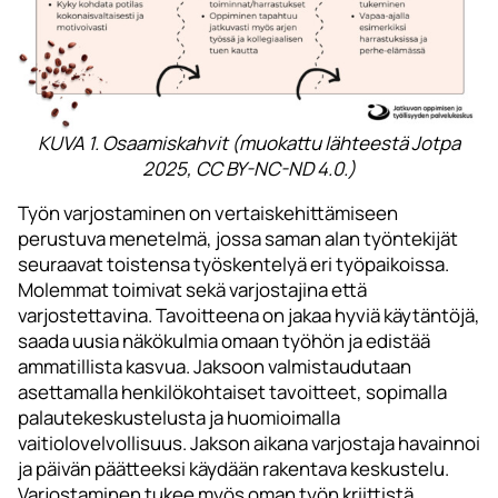
KUVA 1. Osaamiskahvit (muokattu lähteestä Jotpa
2025, CC BY-NC-ND 4.0.)
Työn varjostaminen on vertaiskehittämiseen
perustuva menetelmä, jossa saman alan työntekijät
seuraavat toistensa työskentelyä eri työpaikoissa.
Molemmat toimivat sekä varjostajina että
varjostettavina. Tavoitteena on jakaa hyviä käytäntöjä,
saada uusia näkökulmia omaan työhön ja edistää
ammatillista kasvua. Jaksoon valmistaudutaan
asettamalla henkilökohtaiset tavoitteet, sopimalla
palautekeskustelusta ja huomioimalla
vaitiolovelvollisuus. Jakson aikana varjostaja havainnoi
ja päivän päätteeksi käydään rakentava keskustelu.
Varjostaminen tukee myös oman työn kriittistä