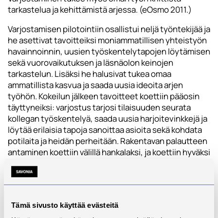
tarkastelua ja kehittämistä arjessa. (eOsmo 2011.)
Varjostamisen pilotointiin osallistui neljä työntekijää ja
he asettivat tavoitteiksi moniammatillisen yhteistyön
havainnoinnin, uusien työskentelytapojen löytämisen
sekä vuorovaikutuksen ja läsnäolon keinojen
tarkastelun. Lisäksi he halusivat tukea omaa
ammatillista kasvua ja saada uusia ideoita arjen
työhön. Kokeilun jälkeen tavoitteet koettiin pääosin
täyttyneiksi: varjostus tarjosi tilaisuuden seurata
kollegan työskentelyä, saada uusia harjoitevinkkejä ja
löytää erilaisia tapoja sanoittaa asioita sekä kohdata
potilaita ja heidän perheitään. Rakentavan palautteen
antaminen koettiin välillä hankalaksi, ja koettiin hyväksi
saada harjoitusta siihen kokeilun avulla.
Tämä sivusto käyttää evästeitä