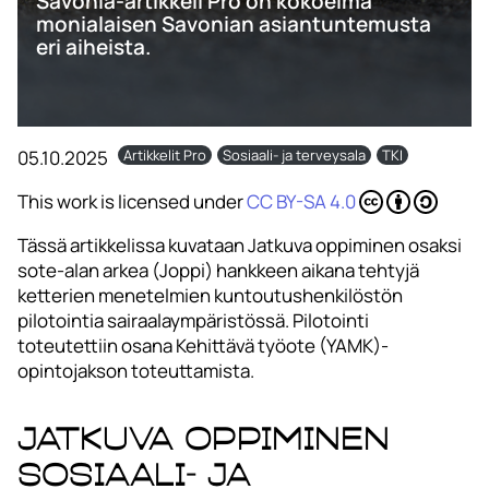
Savonia-artikkeli Pro on kokoelma
monialaisen Savonian asiantuntemusta
eri aiheista.
05.10.2025
Artikkelit Pro
Sosiaali- ja terveysala
TKI
This work is licensed under
CC BY-SA 4.0
Tässä artikkelissa kuvataan Jatkuva oppiminen osaksi
sote-alan arkea (Joppi) hankkeen aikana tehtyjä
ketterien menetelmien kuntoutushenkilöstön
pilotointia sairaalaympäristössä. Pilotointi
toteutettiin osana Kehittävä työote (YAMK)-
opintojakson toteuttamista.
Jatkuva oppiminen
sosiaali- ja