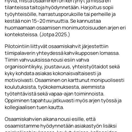
hyviä, mistä osaaminen on kertynyt ja missä eri
tilanteissa taitoja hyödynnetään. Harjoitus sopii
työyhteisöille, harrastusporukoille tai perheille ja
kestää noin 15–20 minuuttia. Se kannustaa
huomaamaan osaamisen monimuotoisuuden arjen eri
konteksteissa. (Jotpa 2025.)
Pilotointiin liittyvät osaamiskahvit järjestettiin
tiimipalaverin yhteydessä kahvikupposen lomassa.
Tiimin vahvuuksissa nousi esiin vahva
organisointikyky, joustavuus, yhteistyötaidot sekä
kyky kohdata asiakas kokonaisvaltaisesti ja
motivoivasti. Osaaminen on karttunut monipuolisesti
koulutuksista, työkokemuksesta, aiemmista
työtehtävistä sekä vapaa-ajan toiminnoista.
Oppiminen tapahtuu jatkuvasti myös arjen työssä ja
kollegiaalisen tuen kautta.
Osaamiskahvien aikana nousi esille, että
osaamistamme hyödynnetään asiakastyön lisäksi