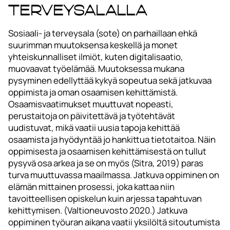
terveysalalla
Sosiaali- ja terveysala (sote) on parhaillaan ehkä
suurimman muutoksensa keskellä ja monet
yhteiskunnalliset ilmiöt, kuten digitalisaatio,
muovaavat työelämää. Muutoksessa mukana
pysyminen edellyttää kykyä sopeutua sekä jatkuvaa
oppimista ja oman osaamisen kehittämistä.
Osaamisvaatimukset muuttuvat nopeasti,
perustaitoja on päivitettävä ja työtehtävät
uudistuvat, mikä vaatii uusia tapoja kehittää
osaamista ja hyödyntää jo hankittua tietotaitoa. Näin
oppimisesta ja osaamisen kehittämisestä on tullut
pysyvä osa arkea ja se on myös (Sitra, 2019) paras
turva muuttuvassa maailmassa. Jatkuva oppiminen on
elämän mittainen prosessi, joka kattaa niin
tavoitteellisen opiskelun kuin arjessa tapahtuvan
kehittymisen. (Valtioneuvosto 2020.) Jatkuva
oppiminen työuran aikana vaatii yksilöltä sitoutumista