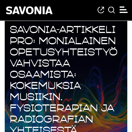
Savonia-artikkeli
Pro: Monialainen
opetusyhteistyö
vahvistaa
osaamista:
kokemuksia
musiikin,
fysioterapian ja
radiografian
yhteisestä