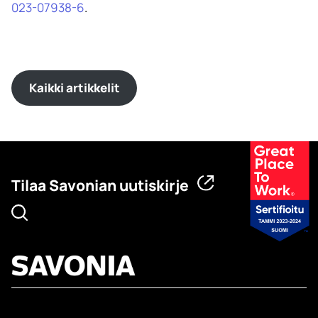
023-07938-6
.
Kaikki artikkelit
Tilaa Savonian uutiskirje