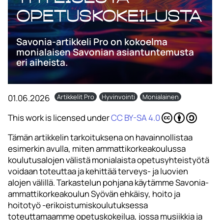
opetuskokeilusta
Savonia-artikkeli Pro on kokoelma
monialaisen Savonian asiantuntemusta
eri aiheista.
01.06.2026
Artikkelit Pro
Hyvinvointi
Monialainen
This work is licensed under
CC BY-SA 4.0
Tämän artikkelin tarkoituksena on havainnollistaa
esimerkin avulla, miten ammattikorkeakoulussa
koulutusalojen välistä monialaista opetusyhteistyötä
voidaan toteuttaa ja kehittää terveys- ja luovien
alojen välillä. Tarkastelun pohjana käytämme Savonia-
ammattikorkeakoulun Syövän ehkäisy, hoito ja
hoitotyö -erikoistumiskoulutuksessa
toteuttamaamme opetuskokeilua, jossa musiikkia ja