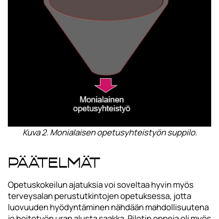
Kuva 2. Monialaisen opetusyhteistyön suppilo.
Päätelmät
Opetuskokeilun ajatuksia voi soveltaa hyvin myös
terveysalan perustutkintojen opetuksessa, jotta
luovuuden hyödyntäminen nähdään mahdollisuutena
jo hoitotyön uran alusta saakka. Pilotin oppeja oli myös