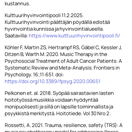
kustannus.
Kulttuurihyvinvointipooli 11.2.2025.
Kulttuurihyvinvointi päättäjän pöydällä edistää
hyvinvointia kunnissa ja hyvinvointialueella.
Saatavilla:
https://www.kulttuurihyvinvointipooli.fi/
Köhler F, Martin ZS, Hertrampf RS, Gäbel C, Kessler J,
Ditzen B, Warth M. 2020. Music Therapy in the
Psychosocial Treatment of Adult Cancer Patients: A
Systematic Review and Meta-Analysis. Frontiers in
Psychology. 16;11:651. doi:
https://doi.org/10.3389/fpsyg.2020.00651
Pelkonen et. al. 2018. Syöpää sairastavien lasten
hoitotyössä musiikkia voidaan hyödyntää
monipuolisesti ja sillä on lapsille toiminnallista ja
psyykkistä merkitystä. Hoitotiede. Vol 30 Nro 2.
Rossetti, A. 2021. Trauma, resilience, safety (TRS): A
music psychotherapy model for addressing illness