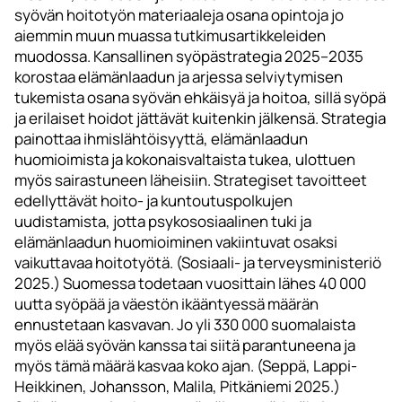
syövän hoitotyön materiaaleja osana opintoja jo
aiemmin muun muassa tutkimusartikkeleiden
muodossa. Kansallinen syöpästrategia 2025–2035
korostaa elämänlaadun ja arjessa selviytymisen
tukemista osana syövän ehkäisyä ja hoitoa, sillä syöpä
ja erilaiset hoidot jättävät kuitenkin jälkensä. Strategia
painottaa ihmislähtöisyyttä, elämänlaadun
huomioimista ja kokonaisvaltaista tukea, ulottuen
myös sairastuneen läheisiin. Strategiset tavoitteet
edellyttävät hoito- ja kuntoutuspolkujen
uudistamista, jotta psykososiaalinen tuki ja
elämänlaadun huomioiminen vakiintuvat osaksi
vaikuttavaa hoitotyötä. (Sosiaali- ja terveysministeriö
2025.) Suomessa todetaan vuosittain lähes 40 000
uutta syöpää ja väestön ikääntyessä määrän
ennustetaan kasvavan. Jo yli 330 000 suomalaista
myös elää syövän kanssa tai siitä parantuneena ja
myös tämä määrä kasvaa koko ajan. (Seppä, Lappi-
Heikkinen, Johansson, Malila, Pitkäniemi 2025.)