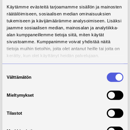
vuorovaikutuksen toteuttamisessa. Ne tarjoavat
Käytämme evästeitä tarjoamamme sisällön ja mainosten
mahdollisuuden ajasta ja paikasta riippumattomaan
räätälöimiseen, sosiaalisen median ominaisuuksien
yhteistyöhön, mikä helpottaa eri alojen opiskelijoiden
tukemiseen ja kävijämäärämme analysoimiseen. Lisäksi
ja opettajien kohtaamista. (Bellhäuser ym. 2025.)
jaamme sosiaalisen median, mainosalan ja analytiikka-
Digitaaliset ratkaisut tukevat myös yksilöllisen
alan kumppaneillemme tietoja siitä, miten käytät
oppimisen polkuja, joissa opiskelija voi hyödyntää
sivustoamme. Kumppanimme voivat yhdistää näitä
digipedagogisia aineistoja, kuten verkkoluentoja,
tietoja muihin tietoihin, joita olet antanut heille tai joita on
videoita ja keskustelualueita, oman mielenkiintonsa
kerätty, kun olet käyttänyt heidän palvelujaan.
mukaisesti. Kuvassa 2 on havainnollistettu, mitkä alat
ja yhteistyöverkostot ovat muodostaneet
monialaisen opetusyhteistyön verkoston Kansallisen
Suostumuksen
Välttämätön
syöpästrategian ympärille Savoniassa. Monialaista
valinta
yhteistyötä on toteutunut Savonian fysioterapian,
radiografian, musiikin, hoitotyön, ravitsemuksen sekä
Mieltymykset
Syöpäjärjestöjen ja kansallisen
ammattikorkeakoulujen syövän hoitotyön
erikoistumiskoulutusverkoston välillä. Näistä
Tilastot
verkostoista on syntynyt erilaisia monialaista
opintojaksoja ja työelämän verkkokursseja, kuten