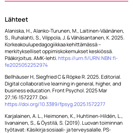
Lähteet
Alaniska, H., Alanko-Turunen, M., Laitinen-Väänänen,
S., Ruhalahti, S., Vilppola, J. & Vähäsantanen, K. 2025.
Korkeakoulupedagogiikkaa kehittämässä –
merkitykselliset oppimiskokemukset keskiössä.
Pääkirjoitus. AMK-lehti.
https://urn.fi/URN:NBN:fi-
fe2025052252974
Bellhäuser H, Siegfried C & Röpke R. 2025. Editorial.
Digital collaborative learning in general, higher, and
business education. Front Psychol. 2025 Mar
27;16:1572277. Doi:
https://doi.org/10.3389/fpsyg.2025.1572277
Karjalainen, A. L., Heimonen, K., Huhtinen-Hildén, L.,
Iivanainen, S., & Öystilä, S. (2019). Luovan toiminnan
työtavat: Käsikirja sosiaali- ja terveysalalle. PS-