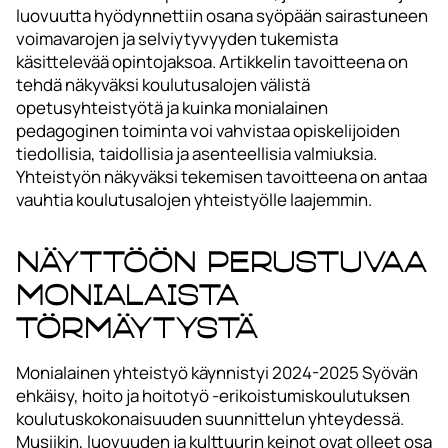
luovuutta hyödynnettiin osana syöpään sairastuneen
voimavarojen ja selviytyvyyden tukemista
käsittelevää opintojaksoa. Artikkelin tavoitteena on
tehdä näkyväksi koulutusalojen välistä
opetusyhteistyötä ja kuinka monialainen
pedagoginen toiminta voi vahvistaa opiskelijoiden
tiedollisia, taidollisia ja asenteellisia valmiuksia.
Yhteistyön näkyväksi tekemisen tavoitteena on antaa
vauhtia koulutusalojen yhteistyölle laajemmin.
Näyttöön perustuvaa
monialaista
törmäytystä
Monialainen yhteistyö käynnistyi 2024-2025 Syövän
ehkäisy, hoito ja hoitotyö -erikoistumiskoulutuksen
koulutuskokonaisuuden suunnittelun yhteydessä.
Musiikin, luovuuden ja kulttuurin keinot ovat olleet osa