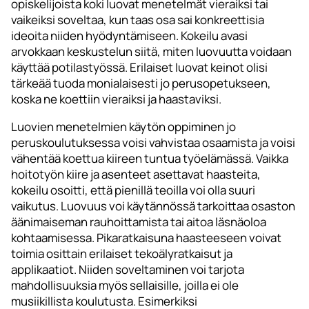
opiskelijoista koki luovat menetelmät vieraiksi tai
vaikeiksi soveltaa, kun taas osa sai konkreettisia
ideoita niiden hyödyntämiseen. Kokeilu avasi
arvokkaan keskustelun siitä, miten luovuutta voidaan
käyttää potilastyössä. Erilaiset luovat keinot olisi
tärkeää tuoda monialaisesti jo perusopetukseen,
koska ne koettiin vieraiksi ja haastaviksi.
Luovien menetelmien käytön oppiminen jo
peruskoulutuksessa voisi vahvistaa osaamista ja voisi
vähentää koettua kiireen tuntua työelämässä. Vaikka
hoitotyön kiire ja asenteet asettavat haasteita,
kokeilu osoitti, että pienillä teoilla voi olla suuri
vaikutus. Luovuus voi käytännössä tarkoittaa osaston
äänimaiseman rauhoittamista tai aitoa läsnäoloa
kohtaamisessa. Pikaratkaisuna haasteeseen voivat
toimia osittain erilaiset tekoälyratkaisut ja
applikaatiot. Niiden soveltaminen voi tarjota
mahdollisuuksia myös sellaisille, joilla ei ole
musiikillista koulutusta. Esimerkiksi