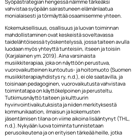
Syöpästrategian hengessä näimme tärkeäksi
vahvistaa syöpään sairastuneen elämänlaatua
monialaisesti ja törmäyttää osaamisemme yhteen.
Kokemuksellisuus, osallisuus ja luovan toiminnan
mahdollistaminen ovat keskeistä soveltavassa
taidelähtöisessä työskentelyssä, jossa taiteen avulla
luodaan myös yhteyttä tunteisiin, itseen ja toisiin
(Karjalainen ym. 2019). Aina varsinaista
musiikkiterapiaa, joka on näyttöön perustuva,
vuorovaikutteinen kuntoutus- ja hoitomuoto (Suomen
musiikkiterapiayhdistys ry, n.d.), ei ole saatavilla, ja
toisinaan pedagoginen, vuorovaikutusta vahvistava
toimintatapa on käyttökelpoinen ja perusteltu.
Tutkimusnäyttö taiteen ja kulttuurin
hyvinvointivaikutuksista ja niiden merkityksestä
kommunikaation, ilmaisun ja kokemusten
jäsentämisen tilana on viime aikoina lisääntynyt (THL,
n.d.). Nykyään luova toiminta tunnistetaan
perusoikeutena ja on erityisen tärkeää heille, jotka