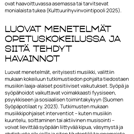
ovat haavoittuvassa asemassa tai tarvitsevat
monialaista tukea (Kulttuurihyvinvointipooli 2025).
Luovat menetelmät
opetuskokeilussa ja
siitä tehdyt
havainnot
Luovat menetelmät, erityisesti musiikki, valittiin
mukaan kokeiluun tutkimustiedon pohjalta tiedostaen
musiikin laaja-alaiset positiiviset vaikutukset. Syöpä ja
syöpähoidot vaikuttavat voimakkaasti fyysiseen,
psyykkiseen ja sosiaalisen toimintakykyyn (Suomen
Syöpäpotilaat ry. 2023). Tutkimusten mukaan
musiikkipohjaiset interventiot – kuten musiikin
kuuntelu, soittaminen tai aktiivinen musisointi –
voivat lievittää syöpään liittyvää kipua, väsymystä ja
ahdistusta aikuisilla ja siten täydentää tavanomaista