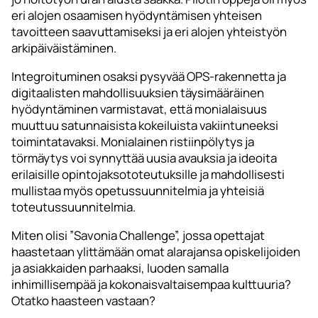
eri alojen osaamisen hyödyntämisen yhteisen
tavoitteen saavuttamiseksi ja eri alojen yhteistyön
arkipäiväistäminen.
Integroituminen osaksi pysyvää OPS-rakennetta ja
digitaalisten mahdollisuuksien täysimääräinen
hyödyntäminen varmistavat, että monialaisuus
muuttuu satunnaisista kokeiluista vakiintuneeksi
toimintatavaksi. Monialainen ristiinpölytys ja
törmäytys voi synnyttää uusia avauksia ja ideoita
erilaisille opintojaksototeutuksille ja mahdollisesti
mullistaa myös opetussuunnitelmia ja yhteisiä
toteutussuunnitelmia.
Miten olisi ”Savonia Challenge”, jossa opettajat
haastetaan ylittämään omat alarajansa opiskelijoiden
ja asiakkaiden parhaaksi, luoden samalla
inhimillisempää ja kokonaisvaltaisempaa kulttuuria?
Otatko haasteen vastaan?