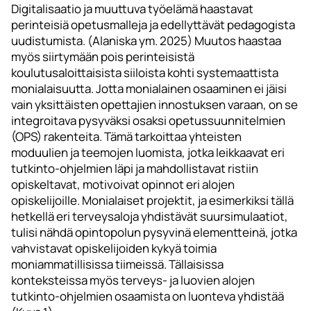
Digitalisaatio ja muuttuva työelämä haastavat
perinteisiä opetusmalleja ja edellyttävät pedagogista
uudistumista. (Alaniska ym. 2025) Muutos haastaa
myös siirtymään pois perinteisistä
koulutusaloittaisista siiloista kohti systemaattista
monialaisuutta. Jotta monialainen osaaminen ei jäisi
vain yksittäisten opettajien innostuksen varaan, on se
integroitava pysyväksi osaksi opetussuunnitelmien
(OPS) rakenteita. Tämä tarkoittaa yhteisten
moduulien ja teemojen luomista, jotka leikkaavat eri
tutkinto-ohjelmien läpi ja mahdollistavat ristiin
opiskeltavat, motivoivat opinnot eri alojen
opiskelijoille. Monialaiset projektit, ja esimerkiksi tällä
hetkellä eri terveysaloja yhdistävät suursimulaatiot,
tulisi nähdä opintopolun pysyvinä elementteinä, jotka
vahvistavat opiskelijoiden kykyä toimia
moniammatillisissa tiimeissä. Tällaisissa
konteksteissa myös terveys- ja luovien alojen
tutkinto-ohjelmien osaamista on luonteva yhdistää