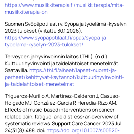
https://www.musiikkiterapia.fi/musiikkiterapia/mita-
musiikkiterapia-on
Suomen Syöpäpotilaat ry. Syöpä ja työelämä -kyselyn
2023 tulokset (viitattu 30.1.2026).
https://www.syopapotilaat.fi/opas/syopa-ja-
tyoelama-kyselyn-2023-tulokset/
Terveyden ja hyvinvoinnin laitos (THL). (n.d.).
Kulttuurihyvinvointi ja taidelähtöiset menetelmät.
Saatavilla:
https://thl.fi/aiheet/lapset-nuoret-ja-
perheet/kehittyvat-kaytannot/kulttuurihyvinvointi-
ja-taidelahtoiset-menetelmat
Trigueros-Murillo A, Martinez-Calderon J, Casuso-
Holgado MJ, González-García P, Heredia-Rizo AM.
Effects of music-based interventions on cancer-
related pain, fatigue, and distress: an overview of
systematic reviews. Support Care Cancer. 2023 Jul
24;31(8):488. doi:
https://doi.org/10.1007/s00520-