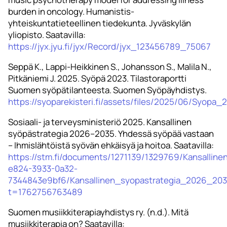
burden in oncology. Humanistis-
yhteiskuntatieteellinen tiedekunta. Jyväskylän
yliopisto. Saatavilla:
https://jyx.jyu.fi/jyx/Record/jyx_123456789_75067
Seppä K., Lappi-Heikkinen S., Johansson S., Malila N.,
Pitkäniemi J. 2025. Syöpä 2023. Tilastoraportti
Suomen syöpätilanteesta. Suomen Syöpäyhdistys.
https://syoparekisteri.fi/assets/files/2025/06/Syopa_2
Sosiaali- ja terveysministeriö 2025. Kansallinen
syöpästrategia 2026–2035. Yhdessä syöpää vastaan
– Ihmislähtöistä syövän ehkäisyä ja hoitoa. Saatavilla:
https://stm.fi/documents/1271139/1329769/Kansallin
e824-3933-0a32-
7344843e9bf6/Kansallinen_syopastrategia_2026_203
t=1762756763489
Suomen musiikkiterapiayhdistys ry. (n.d.). Mitä
musiikkiterapia on? Saatavilla: