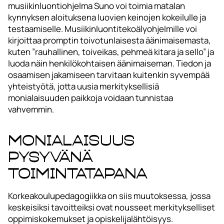
musiikinluontiohjelma Suno voi toimia matalan
kynnyksen aloituksena luovien keinojen kokeilulle ja
testaamiselle. Musiikinluontitekoälyohjelmille voi
kirjoittaa promptin toivotunlaisesta äänimaisemasta,
kuten ”rauhallinen, toiveikas, pehmeä kitara ja sello” ja
luoda näin henkilökohtaisen äänimaiseman. Tiedon ja
osaamisen jakamiseen tarvitaan kuitenkin syvempää
yhteistyötä, jotta uusia merkityksellisiä
monialaisuuden paikkoja voidaan tunnistaa
vahvemmin.
Monialaisuus
pysyvänä
toimintatapana
Korkeakoulupedagogiikka on siis muutoksessa, jossa
keskeisiksi tavoitteiksi ovat nousseet merkitykselliset
oppimiskokemukset ja opiskelijalähtöisyys.