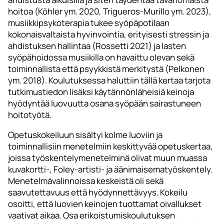
hoitoa (Köhler ym. 2020, Trigueros-Murillo ym. 2023),
musiikkipsykoterapia tukee syöpäpotilaan
kokonaisvaltaista hyvinvointia, erityisesti stressin ja
ahdistuksen hallintaa (Rossetti 2021) ja lasten
syöpähoidossa musiikilla on havaittu olevan sekä
toiminnallista että psyykkistä merkitystä (Pelkonen
ym. 2018). Koulutuksessa haluttiin tällä kertaa tarjota
tutkimustiedon lisäksi käytännönläheisiä keinoja
hyödyntää luovuutta osana syöpään sairastuneen
hoitotyötä.
Opetuskokeiluun sisältyi kolme luoviin ja
toiminnallisiin menetelmiin keskittyvää opetuskertaa,
joissa työskentelymenetelminä olivat muun muassa
kuvakortti-, Foley-artisti- ja äänimaisematyöskentely.
Menetelmävalinnoissa keskeistä oli sekä
saavutettavuus että hyödynnettävyys. Kokeilu
osoitti, että luovien keinojen tuottamat oivallukset
vaativat aikaa. Osa erikoistumiskoulutuksen