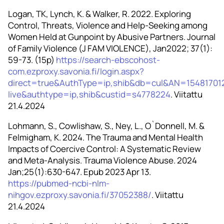
Logan, TK, Lynch, K. & Walker, R. 2022. Exploring
Control, Threats, Violence and Help-Seeking among
Women Held at Gunpoint by Abusive Partners. Journal
of Family Violence (J FAM VIOLENCE), Jan2022; 37(1):
59-73. (15p)
https://search-ebscohost-
com.ezproxy.savonia.fi/login.aspx?
direct=true&AuthType=ip,shib&db=cul&AN=15481701
live&authtype=ip,shib&custid=s4778224
. Viitattu
21.4.2024
Lohmann, S., Cowlishaw, S., Ney, L., O`Donnell, M. &
Felmigham, K. 2024. The Trauma and Mental Health
Impacts of Coercive Control: A Systematic Review
and Meta-Analysis. Trauma Violence Abuse. 2024
Jan;25(1):630-647. Epub 2023 Apr 13.
https://pubmed-ncbi-nlm-
nihgov.ezproxy.savonia.fi/37052388/
. Viitattu
21.4.2024