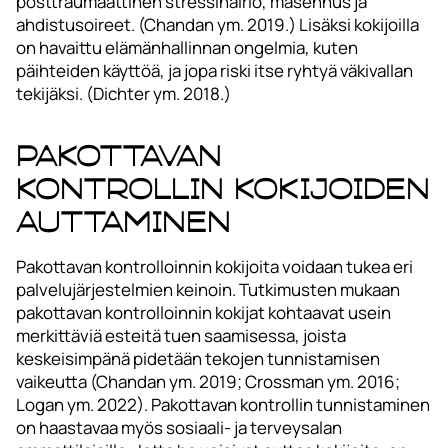
posttraumaattinen stressihäiriö, masennus ja
ahdistusoireet. (Chandan ym. 2019.) Lisäksi kokijoilla
on havaittu elämänhallinnan ongelmia, kuten
päihteiden käyttöä, ja jopa riski itse ryhtyä väkivallan
tekijäksi. (Dichter ym. 2018.)
Pakottavan
kontrollin kokijoiden
auttaminen
Pakottavan kontrolloinnin kokijoita voidaan tukea eri
palvelujärjestelmien keinoin. Tutkimusten mukaan
pakottavan kontrolloinnin kokijat kohtaavat usein
merkittäviä esteitä tuen saamisessa, joista
keskeisimpänä pidetään tekojen tunnistamisen
vaikeutta (Chandan ym. 2019; Crossman ym. 2016;
Logan ym. 2022). Pakottavan kontrollin tunnistaminen
on haastavaa myös sosiaali- ja terveysalan