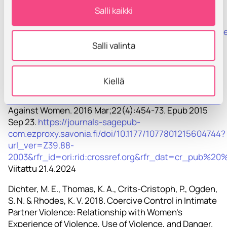
survivors-of-intimate-partner-violence-and-risk-of-
Salli kaikki
depression-anxiety-and-serious-mental-
illness/B33176643C1858B2D502E584D160F794#articl
Viitattu 21.4.2024
Salli valinta
Crossman, K., Hardesty, J. & Raffaelli, M. 2016: ”He
Could Scare Me Without Laying a Hand on Me”:
Kiellä
Mothers’ Experiences of Nonviolent Coercive Control
During Marriage and After Separation. Violence
Against Women. 2016 Mar;22(4):454-73. Epub 2015
Sep 23.
https://journals-sagepub-
com.ezproxy.savonia.fi/doi/10.1177/1077801215604744?
url_ver=Z39.88-
2003&rfr_id=ori:rid:crossref.org&rfr_dat=cr_pub%
Viitattu 21.4.2024
Dichter, M. E., Thomas, K. A., Crits-Cristoph, P., Ogden,
S. N. & Rhodes, K. V. 2018. Coercive Control in Intimate
Partner Violence: Relationship with Women’s
Experience of Violence, Use of Violence, and Danger.