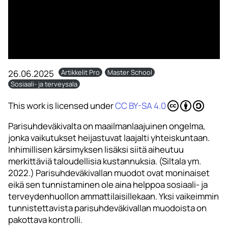
26.06.2025
Artikkelit Pro
Master School
Sosiaali- ja terveysala
This work is licensed under
CC BY-SA 4.0
Parisuhdeväkivalta on maailmanlaajuinen ongelma,
jonka vaikutukset heijastuvat laajalti yhteiskuntaan.
Inhimillisen kärsimyksen lisäksi siitä aiheutuu
merkittäviä taloudellisia kustannuksia. (Siltala ym.
2022.) Parisuhdeväkivallan muodot ovat moninaiset
eikä sen tunnistaminen ole aina helppoa sosiaali- ja
terveydenhuollon ammattilaisillekaan. Yksi vaikeimmin
tunnistettavista parisuhdeväkivallan muodoista on
pakottava kontrolli.