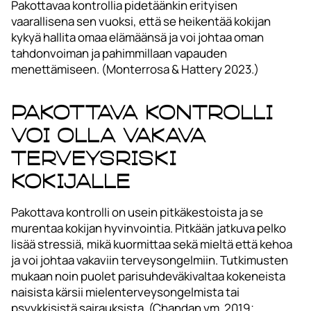
Pakottavaa kontrollia pidetäänkin erityisen
vaarallisena sen vuoksi, että se heikentää kokijan
kykyä hallita omaa elämäänsä ja voi johtaa oman
tahdonvoiman ja pahimmillaan vapauden
menettämiseen. (Monterrosa & Hattery 2023.)
Pakottava kontrolli
voi olla vakava
terveysriski
kokijalle
Pakottava kontrolli on usein pitkäkestoista ja se
murentaa kokijan hyvinvointia. Pitkään jatkuva pelko
lisää stressiä, mikä kuormittaa sekä mieltä että kehoa
ja voi johtaa vakaviin terveysongelmiin. Tutkimusten
mukaan noin puolet parisuhdeväkivaltaa kokeneista
naisista kärsii mielenterveysongelmista tai
psyykkisistä sairauksista. (Chandan ym. 2019;