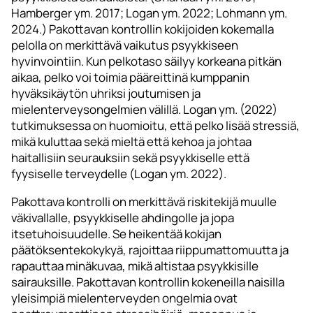
Hamberger ym. 2017; Logan ym. 2022; Lohmann ym.
2024.) Pakottavan kontrollin kokijoiden kokemalla
pelolla on merkittävä vaikutus psyykkiseen
hyvinvointiin. Kun pelkotaso säilyy korkeana pitkän
aikaa, pelko voi toimia pääreittinä kumppanin
hyväksikäytön uhriksi joutumisen ja
mielenterveysongelmien välillä. Logan ym. (2022)
tutkimuksessa on huomioitu, että pelko lisää stressiä,
mikä kuluttaa sekä mieltä että kehoa ja johtaa
haitallisiin seurauksiin sekä psyykkiselle että
fyysiselle terveydelle (Logan ym. 2022).
Pakottava kontrolli on merkittävä riskitekijä muulle
väkivallalle, psyykkiselle ahdingolle ja jopa
itsetuhoisuudelle. Se heikentää kokijan
päätöksentekokykyä, rajoittaa riippumattomuutta ja
rapauttaa minäkuvaa, mikä altistaa psyykkisille
sairauksille. Pakottavan kontrollin kokeneilla naisilla
yleisimpiä mielenterveyden ongelmia ovat