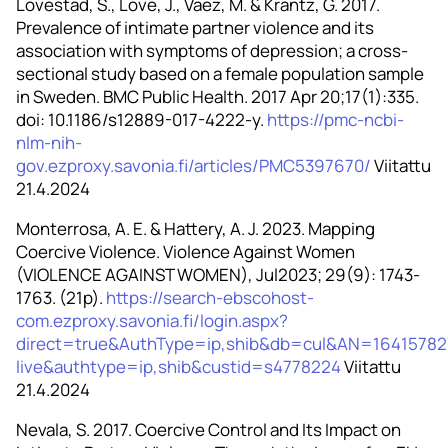
Lövestad, S., Löve, J., Vaez, M. & Krantz, G. 2017.
Prevalence of intimate partner violence and its
association with symptoms of depression; a cross-
sectional study based on a female population sample
in Sweden. BMC Public Health. 2017 Apr 20;17(1):335.
doi: 10.1186/s12889-017-4222-y.
https://pmc-ncbi-
nlm-nih-
gov.ezproxy.savonia.fi/articles/PMC5397670/
Viitattu
21.4.2024
Monterrosa, A. E. & Hattery, A. J. 2023. Mapping
Coercive Violence. Violence Against Women
(VIOLENCE AGAINST WOMEN), Jul2023; 29(9): 1743-
1763. (21p).
https://search-ebscohost-
com.ezproxy.savonia.fi/login.aspx?
direct=true&AuthType=ip,shib&db=cul&AN=16415782
live&authtype=ip,shib&custid=s4778224
Viitattu
21.4.2024
Nevala, S. 2017. Coercive Control and Its Impact on