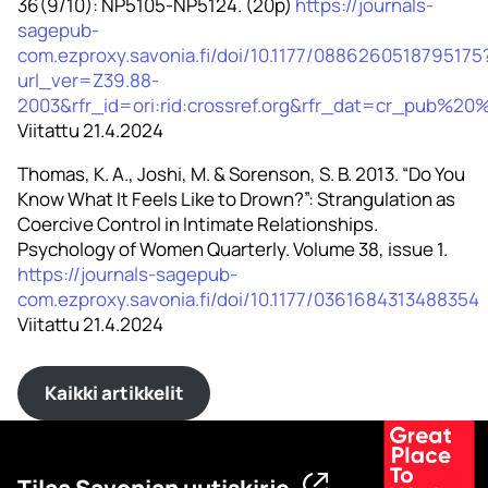
36(9/10): NP5105-NP5124. (20p)
https://journals-
sagepub-
com.ezproxy.savonia.fi/doi/10.1177/0886260518795175
url_ver=Z39.88-
2003&rfr_id=ori:rid:crossref.org&rfr_dat=cr_pub%
Viitattu 21.4.2024
Thomas, K. A., Joshi, M. & Sorenson, S. B. 2013. “Do You
Know What It Feels Like to Drown?”: Strangulation as
Coercive Control in Intimate Relationships.
Psychology of Women Quarterly. Volume 38, issue 1.
https://journals-sagepub-
com.ezproxy.savonia.fi/doi/10.1177/0361684313488354
Viitattu 21.4.2024
Kaikki artikkelit
Tilaa Savonian uutiskirje