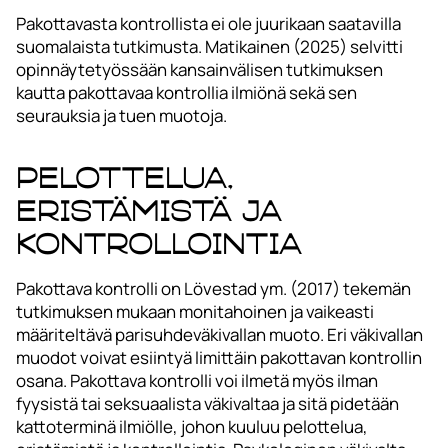
Pakottavasta kontrollista ei ole juurikaan saatavilla
suomalaista tutkimusta. Matikainen (2025) selvitti
opinnäytetyössään kansainvälisen tutkimuksen
kautta pakottavaa kontrollia ilmiönä sekä sen
seurauksia ja tuen muotoja.
Pelottelua,
eristämistä ja
kontrollointia
Pakottava kontrolli on Lövestad ym. (2017) tekemän
tutkimuksen mukaan monitahoinen ja vaikeasti
määriteltävä parisuhdeväkivallan muoto. Eri väkivallan
muodot voivat esiintyä limittäin pakottavan kontrollin
osana. Pakottava kontrolli voi ilmetä myös ilman
fyysistä tai seksuaalista väkivaltaa ja sitä pidetään
kattoterminä ilmiölle, johon kuuluu pelottelua,