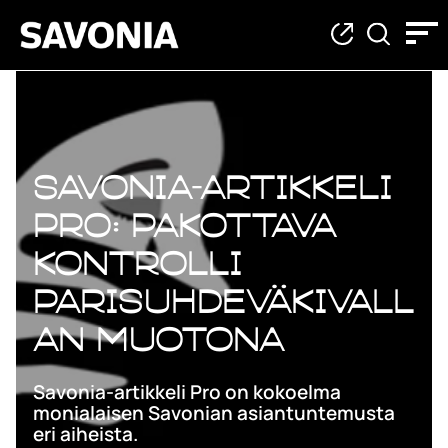
Savonia-artikkeli
Pro: Pakottava
kontrolli
parisuhdeväkivall
an muotona
Savonia-artikkeli Pro on kokoelma
monialaisen Savonian asiantuntemusta
eri aiheista.