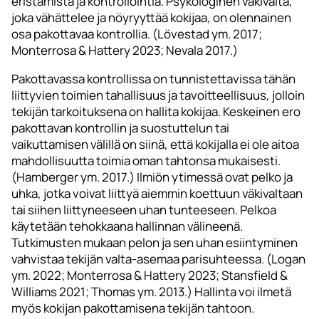
eristämistä ja kontrollointia. Psykologinen väkivalta,
joka vähättelee ja nöyryyttää kokijaa, on olennainen
osa pakottavaa kontrollia. (Lövestad ym. 2017;
Monterrosa & Hattery 2023; Nevala 2017.)
Pakottavassa kontrollissa on tunnistettavissa tähän
liittyvien toimien tahallisuus ja tavoitteellisuus, jolloin
tekijän tarkoituksena on hallita kokijaa. Keskeinen ero
pakottavan kontrollin ja suostuttelun tai
vaikuttamisen välillä on siinä, että kokijalla ei ole aitoa
mahdollisuutta toimia oman tahtonsa mukaisesti.
(Hamberger ym. 2017.) Ilmiön ytimessä ovat pelko ja
uhka, jotka voivat liittyä aiemmin koettuun väkivaltaan
tai siihen liittyneeseen uhan tunteeseen. Pelkoa
käytetään tehokkaana hallinnan välineenä.
Tutkimusten mukaan pelon ja sen uhan esiintyminen
vahvistaa tekijän valta-asemaa parisuhteessa. (Logan
ym. 2022; Monterrosa & Hattery 2023; Stansfield &
Williams 2021; Thomas ym. 2013.) Hallinta voi ilmetä
myös kokijan pakottamisena tekijän tahtoon.