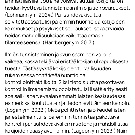
ammattilaisille. Jotta he voisivat auttaa kokijoita, on
heidän kyettävä tunnistamaan ilmiö ja sen seuraukset.
(Lohmann ym. 2024.) Parisuhdeväkivaltaa
selvitettäessä tulisi paremmin huomioida kokijoiden
kokemukset ja psyykkiset seuraukset, sekä arvioida
heidän mahdollisuuksiaan vaikuttaa omaan
tilanteeseensa. (Hamberger ym. 2017.)
Ilmiön tunnistaminen ja avun saaminen voi olla
vaikeaa, koska tekijä voi eristää kokijan ulkopuolisesta
tuesta. Tästä syystä kokijoiden turvallisuuden
tukemisessa on tärkeää huomioida
kontrollointitaktiikoita. Siksi tietoisuutta pakottavan
kontrollin ilmenemismuodoista tulisi lisätä erityisesti
sosiaali- ja terveysalan ammattilaisten keskuudessa
esimerkiksi koulutusten ja tiedon levittämisen keinoin.
(Logan ym. 2022.) Myös poliittisten ja oikeudellisten
järjestelmien tulisi paremmin tunnistaa pakottava
kontrolli parisuhdeväkivallan muotona ja mahdollistaa
kokijoiden pääsy avun piiriin. (Lagdon ym. 2023.) Näin