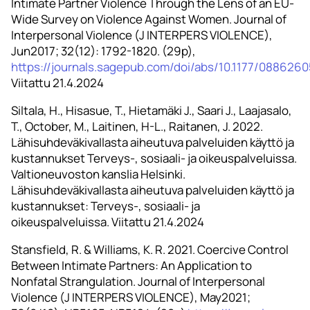
Intimate Partner Violence Through the Lens of an EU-
Wide Survey on Violence Against Women. Journal of
Interpersonal Violence (J INTERPERS VIOLENCE),
Jun2017; 32(12): 1792-1820. (29p),
https://journals.sagepub.com/doi/abs/10.1177/08862
Viitattu 21.4.2024
Siltala, H., Hisasue, T., Hietamäki J., Saari J., Laajasalo,
T., October, M., Laitinen, H-L., Raitanen, J. 2022.
Lähisuhdeväkivallasta aiheutuva palveluiden käyttö ja
kustannukset Terveys-, sosiaali- ja oikeuspalveluissa.
Valtioneuvoston kanslia Helsinki.
Lähisuhdeväkivallasta aiheutuva palveluiden käyttö ja
kustannukset: Terveys-, sosiaali- ja
oikeuspalveluissa. Viitattu 21.4.2024
Stansfield, R. & Williams, K. R. 2021. Coercive Control
Between Intimate Partners: An Application to
Nonfatal Strangulation. Journal of Interpersonal
Violence (J INTERPERS VIOLENCE), May2021;