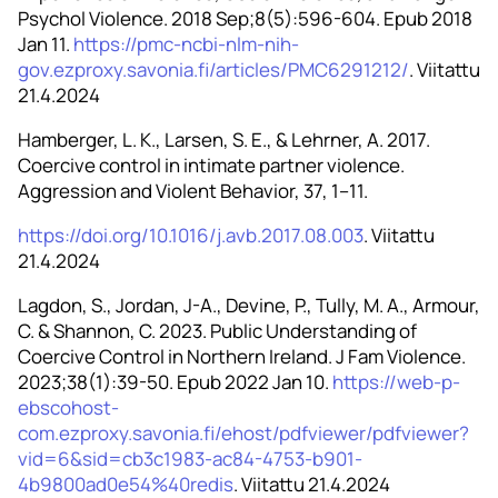
Psychol Violence. 2018 Sep;8(5):596-604. Epub 2018
Jan 11.
https://pmc-ncbi-nlm-nih-
gov.ezproxy.savonia.fi/articles/PMC6291212/
. Viitattu
21.4.2024
Hamberger, L. K., Larsen, S. E., & Lehrner, A. 2017.
Coercive control in intimate partner violence.
Aggression and Violent Behavior, 37, 1–11.
https://doi.org/10.1016/j.avb.2017.08.003
. Viitattu
21.4.2024
Lagdon, S., Jordan, J-A., Devine, P., Tully, M. A., Armour,
C. & Shannon, C. 2023. Public Understanding of
Coercive Control in Northern Ireland. J Fam Violence.
2023;38(1):39-50. Epub 2022 Jan 10.
https://web-p-
ebscohost-
com.ezproxy.savonia.fi/ehost/pdfviewer/pdfviewer?
vid=6&sid=cb3c1983-ac84-4753-b901-
4b9800ad0e54%40redis
. Viitattu 21.4.2024