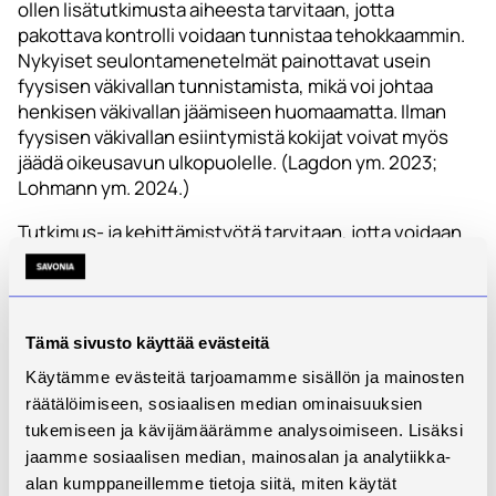
ollen lisätutkimusta aiheesta tarvitaan, jotta
pakottava kontrolli voidaan tunnistaa tehokkaammin.
Nykyiset seulontamenetelmät painottavat usein
fyysisen väkivallan tunnistamista, mikä voi johtaa
henkisen väkivallan jäämiseen huomaamatta. Ilman
fyysisen väkivallan esiintymistä kokijat voivat myös
jäädä oikeusavun ulkopuolelle. (Lagdon ym. 2023;
Lohmann ym. 2024.)
Tutkimus- ja kehittämistyötä tarvitaan, jotta voidaan
suunnitella tehokkaita tukikeinoja ja kohdentaa
resursseja oikein. Kokijoiden turvallisuus on
varmistettava myös eron jälkeen. (Crossman ym.
2016.) Pakottavan kontrollin kokijat tarvitsevat
Tämä sivusto käyttää evästeitä
monipuolisia ja helposti saavutettavia palveluita
Käytämme evästeitä tarjoamamme sisällön ja mainosten
sosiaali- ja terveydenhuollossa. Ilmiön vaikutukset
räätälöimiseen, sosiaalisen median ominaisuuksien
tulisi huomioida myös päätöksenteossa ja
tukemiseen ja kävijämäärämme analysoimiseen. Lisäksi
lainsäädännössä, jotta kokijat saisivat tarvitsemansa
jaamme sosiaalisen median, mainosalan ja analytiikka-
avun. (Lohmann ym. 2024.)
alan kumppaneillemme tietoja siitä, miten käytät