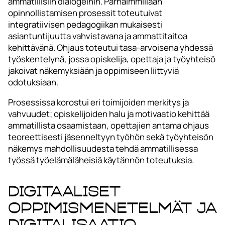
ammatillisiin dialogeihin. Parhaimmillaan
opinnollistamisen prosessit toteutuivat
integratiivisen pedagogiikan mukaisesti
asiantuntijuutta vahvistavana ja ammattitaitoa
kehittävänä. Ohjaus toteutui tasa-arvoisena yhdessä
työskentelynä, jossa opiskelija, opettaja ja työyhteisö
jakoivat näkemyksiään ja oppimiseen liittyviä
odotuksiaan.
Prosessissa korostui eri toimijoiden merkitys ja
vahvuudet; opiskelijoiden halu ja motivaatio kehittää
ammatillista osaamistaan, opettajien antama ohjaus
teoreettisesti jäsenneltyyn työhön sekä työyhteisön
näkemys mahdollisuudesta tehdä ammatillisessa
työssä työelämäläheisiä käytännön toteutuksia.
Digitaaliset
oppimismenetelmät ja
digitalisaatio