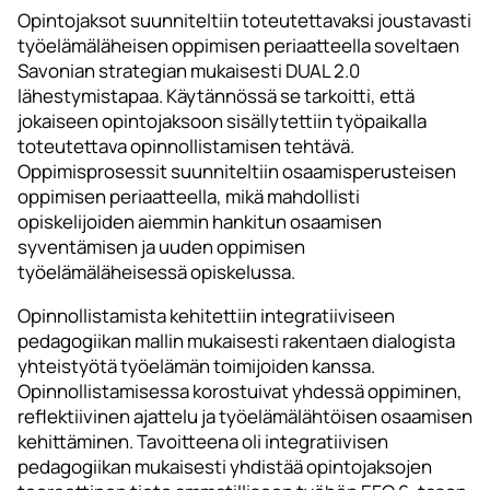
Opintojaksot suunniteltiin toteutettavaksi joustavasti
työelämäläheisen oppimisen periaatteella soveltaen
Savonian strategian mukaisesti DUAL 2.0
lähestymistapaa. Käytännössä se tarkoitti, että
jokaiseen opintojaksoon sisällytettiin työpaikalla
toteutettava opinnollistamisen tehtävä.
Oppimisprosessit suunniteltiin osaamisperusteisen
oppimisen periaatteella, mikä mahdollisti
opiskelijoiden aiemmin hankitun osaamisen
syventämisen ja uuden oppimisen
työelämäläheisessä opiskelussa.
Opinnollistamista kehitettiin integratiiviseen
pedagogiikan mallin mukaisesti rakentaen dialogista
yhteistyötä työelämän toimijoiden kanssa.
Opinnollistamisessa korostuivat yhdessä oppiminen,
reflektiivinen ajattelu ja työelämälähtöisen osaamisen
kehittäminen. Tavoitteena oli integratiivisen
pedagogiikan mukaisesti yhdistää opintojaksojen