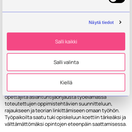
Jotpa-hankkeen loppuvaiheessa kerätyn
opiskelijapalautteen perusteella voidaan todeta, että
opinnollistamisen oppimistehtävät on koettu erittäin
Näytä tiedot
merkityksellisinä oman asiantuntijuuden ja
pedagogisen osaamisen kehittymisessä.
Opinnollistamisen koettiin mahdollistaneen teorian ja
Salli kaikki
käytännön yhdistymisen, tuoneen osaamista työn
kehittämiseen ja vaikuttaneen myönteisesti myös
työpaikoilla työtiimin vuorovaikutukseen ja
Salli valinta
yhteiskehittämiseen.
Opinnollistaminen oli uudenlainen
Kiellä
oppimismenetelmä, joka koettiin aluksi haasteellisena
ja ohjauksen tarve oli suurta. Opiskelijat tarvitsivat
opettajilta asiantuntijaohjausta työelämässä
toteutettujen oppimistehtävien suunnitteluun,
rajaukseen ja teorian linkittämiseen omaan työhön.
Työpaikoilta saatu tuki opiskeluun koettiin tärkeäksi ja
välttämättömäksi opintojen eteenpäin saattamisessa.