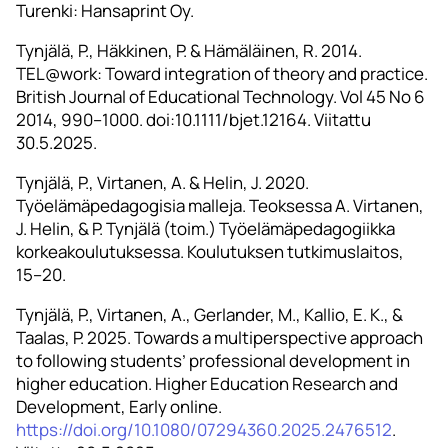
Turenki: Hansaprint Oy.
Tynjälä, P., Häkkinen, P. & Hämäläinen, R. 2014.
TEL@work: Toward integration of theory and practice.
British Journal of Educational Technology. Vol 45 No 6
2014, 990–1000. doi:10.1111/bjet.12164. Viitattu
30.5.2025.
Tynjälä, P., Virtanen, A. & Helin, J. 2020.
Työelämäpedagogisia malleja. Teoksessa A. Virtanen,
J. Helin, & P. Tynjälä (toim.) Työelämäpedagogiikka
korkeakoulutuksessa. Koulutuksen tutkimuslaitos,
15–20.
Tynjälä, P., Virtanen, A., Gerlander, M., Kallio, E. K., &
Taalas, P. 2025. Towards a multiperspective approach
to following students’ professional development in
higher education. Higher Education Research and
Development, Early online.
https://doi.org/10.1080/07294360.2025.2476512
.