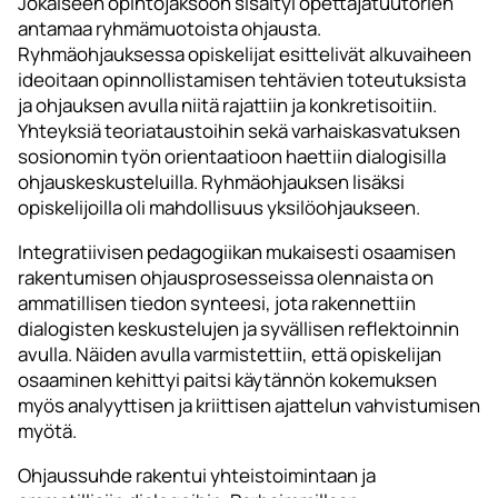
Jokaiseen opintojaksoon sisältyi opettajatuutorien
antamaa ryhmämuotoista ohjausta.
Ryhmäohjauksessa opiskelijat esittelivät alkuvaiheen
ideoitaan opinnollistamisen tehtävien toteutuksista
ja ohjauksen avulla niitä rajattiin ja konkretisoitiin.
Yhteyksiä teoriataustoihin sekä varhaiskasvatuksen
sosionomin työn orientaatioon haettiin dialogisilla
ohjauskeskusteluilla. Ryhmäohjauksen lisäksi
opiskelijoilla oli mahdollisuus yksilöohjaukseen.
Integratiivisen pedagogiikan mukaisesti osaamisen
rakentumisen ohjausprosesseissa olennaista on
ammatillisen tiedon synteesi, jota rakennettiin
dialogisten keskustelujen ja syvällisen reflektoinnin
avulla. Näiden avulla varmistettiin, että opiskelijan
osaaminen kehittyi paitsi käytännön kokemuksen
myös analyyttisen ja kriittisen ajattelun vahvistumisen
myötä.
Ohjaussuhde rakentui yhteistoimintaan ja