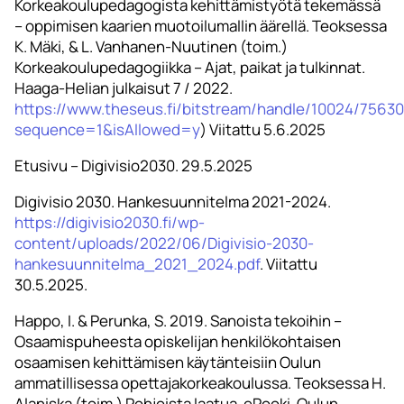
Korkeakoulupedagogista kehittämistyötä tekemässä
– oppimisen kaarien muotoilumallin äärellä. Teoksessa
K. Mäki, & L. Vanhanen-Nuutinen (toim.)
Korkeakoulupedagogiikka – Ajat, paikat ja tulkinnat.
Haaga-Helian julkaisut 7 / 2022.
https://www.theseus.fi/bitstream/handle/10024/7563
sequence=1&isAllowed=y
) Viitattu 5.6.2025
Etusivu – Digivisio2030. 29.5.2025
Digivisio 2030. Hankesuunnitelma 2021-2024.
https://digivisio2030.fi/wp-
content/uploads/2022/06/Digivisio-2030-
hankesuunnitelma_2021_2024.pdf
. Viitattu
30.5.2025.
Happo, I. & Perunka, S. 2019. Sanoista tekoihin –
Osaamispuheesta opiskelijan henkilökohtaisen
osaamisen kehittämisen käytänteisiin Oulun
ammatillisessa opettajakorkeakoulussa. Teoksessa H.
Alaniska (toim.) Pohjoista laatua. ePooki. Oulun