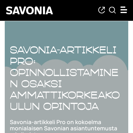
Savonia-artikkeli
Pro:
Opinnollistamine
n osaksi
ammattikorkeako
ulun opintoja
Savonia-artikkeli Pro on kokoelma
monialaisen Savonian asiantuntemusta