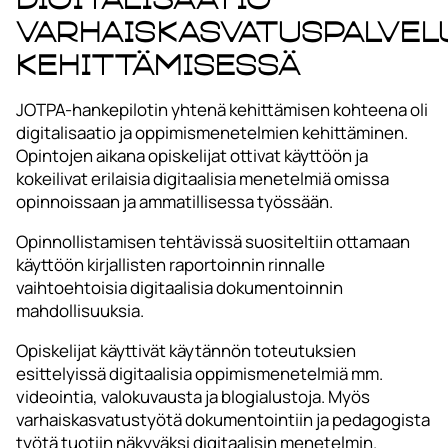
varhaiskasvatuspalvel
kehittämisessä
JOTPA-hankepilotin yhtenä kehittämisen kohteena oli
digitalisaatio ja oppimismenetelmien kehittäminen.
Opintojen aikana opiskelijat ottivat käyttöön ja
kokeilivat erilaisia digitaalisia menetelmiä omissa
opinnoissaan ja ammatillisessa työssään.
Opinnollistamisen tehtävissä suositeltiin ottamaan
käyttöön kirjallisten raportoinnin rinnalle
vaihtoehtoisia digitaalisia dokumentoinnin
mahdollisuuksia.
Opiskelijat käyttivät käytännön toteutuksien
esittelyissä digitaalisia oppimismenetelmiä mm.
videointia, valokuvausta ja blogialustoja. Myös
varhaiskasvatustyötä dokumentointiin ja pedagogista
työtä tuotiin näkyväksi digitaalisin menetelmin.