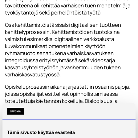
tavoitteena oli kehittää varhaisen tuen menetelmiä ja
työkäytäntöjä sekä perhelähtöistä työtä.
Osa kehittämistöistä sisälsi digitaalisen tuotteen
kehittelyprosessin. Kehittämistöiden tuotoksina
valmistui esimerkiksi digitaalinen verkkoalusta
kuvakommunikaatiomenetelmien käyttöön
ryhmämuotoisena tukena varhaiskasvatuksen
integroidussa erityisryhmässä sekä videosarja
kasvatusyhteistyöhön ja vanhemmuuden tukeen
varhaiskasvatustyössä.
Opiskeluprosessin aikana järjestettiin osaamispajoja,
joissa opiskelijat esittelivät opinnollistamisessa
toteutettuja käytännön kokeiluja. Dialogisuus ja
reflektointi ovat olleet keskeinen osa koulutuksen
kehittämisprosessia. Yhteistapaamisissa on jaettu
käytännön kokemuksia sekä keskusteltu digitaalisten
menetelmien kokeiluista. Näin hankkeessa kehitetyt
Tämä sivusto käyttää evästeitä
digitaaliset ratkaisut ovat toimineet malleina ja