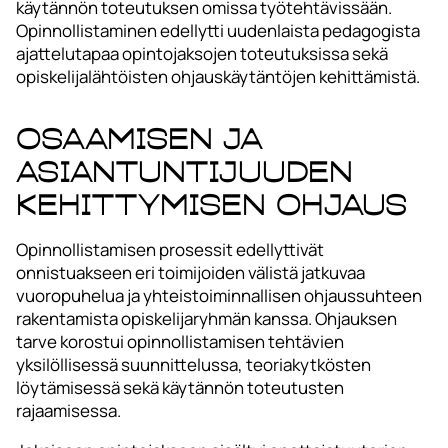
käytännön toteutuksen omissa työtehtävissään.
Opinnollistaminen edellytti uudenlaista pedagogista
ajattelutapaa opintojaksojen toteutuksissa sekä
opiskelijalähtöisten ohjauskäytäntöjen kehittämistä.
Osaamisen ja
asiantuntijuuden
kehittymisen ohjaus
Opinnollistamisen prosessit edellyttivät
onnistuakseen eri toimijoiden välistä jatkuvaa
vuoropuhelua ja yhteistoiminnallisen ohjaussuhteen
rakentamista opiskelijaryhmän kanssa. Ohjauksen
tarve korostui opinnollistamisen tehtävien
yksilöllisessä suunnittelussa, teoriakytkösten
löytämisessä sekä käytännön toteutusten
rajaamisessa.