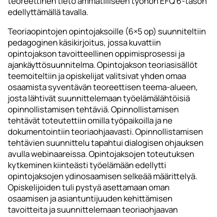
teoreettinen tieto ammatilliseen työhön EFQ 6-tason
edellyttämällä tavalla.
Teoriaopintojen opintojaksoille (6×5 op) suunniteltiin
pedagoginen käsikirjoitus, jossa kuvattiin
opintojakson tavoitteellinen oppimisprosessi ja
ajankäyttösuunnitelma. Opintojakson teoriasisällöt
teemoiteltiin ja opiskelijat valitsivat yhden omaa
osaamista syventävän teoreettisen teema-alueen,
josta lähtivät suunnittelemaan työelämälähtöisiä
opinnollistamisen tehtäviä. Opinnollistamisen
tehtävät toteutettiin omilla työpaikoilla ja ne
dokumentointiin teoriaohjaavasti. Opinnollistamisen
tehtävien suunnittelu tapahtui dialogisen ohjauksen
avulla webinaareissa. Opintojaksojen toteutuksen
kytkeminen kiinteästi työelämään edellytti
opintojaksojen ydinosaamisen selkeää määrittelyä.
Opiskelijoiden tuli pystyä asettamaan oman
osaamisen ja asiantuntijuuden kehittämisen
tavoitteita ja suunnittelemaan teoriaohjaavan