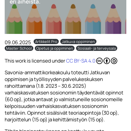
eri aiheista.
09.06.2025
Artikkelit Pro
Jatkuva oppiminen
Master School
Opetus ja oppiminen
Sosiaali- ja terveysala
This work is licensed under
CC BY-SA 4.0
Savonia-ammattikorkeakoulu toteutti Jatkuvan
oppimisen ja työllisyyden palvelukeskuksen
rahoittamana (1.8. 2023 – 30.6.2025)
varhaiskasvatuksen sosionomin täydentävät opinnot
(60 op), jotka antavat jo valmistuneille sosionomeille
kelpoisuuden varhaiskasvatuksen sosionomin
tehtäviin. Opinnot sisälsivät teoriaopintoja (30 op),
harjoittelun (15 op) ja kehittämistyön (15 op).