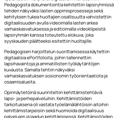
Pedagogista dokumentointia kehitettiin lapsiryhmissä
tehden näkyväksi lasten oppimisprosesseja sekä
kehityksen tukea huoltajien osallisuutta vahvistettiin
digitaalisuuden avulla videoimalla lasten arkea
varhaiskasvatuksessa ja editoimalla videoklipeistä
lapsiryhmän kanssa toteutettu elokuva, joka
syyskauden päätteeksi esitettiin huoltajille.
Pedagogisen harjoittelun suorittamisessa käytettiin
digitaalisia ePortfolioita, joihin tallennettiin
lapsihavaintoja ja ammatillisten työkäytäntöjen
kuvausta. Samalla tehtiin näkyväksi
varhaiskasvatuksen sosionomin työorientaatiota ja
osaamisalueita.
Opinnäytetöinä suunniteltiin kehittämistehtäviä
lapsi- ja perhepalveluihin. Kehittämistöiden
tarkoituksena oli vastata työelämälähtöisiin aitoihin
kehittämistarpeisiin sekä huomioida digitaalisuus
palvelujen ja laadun kehittämisessä. Kehittämistöiden