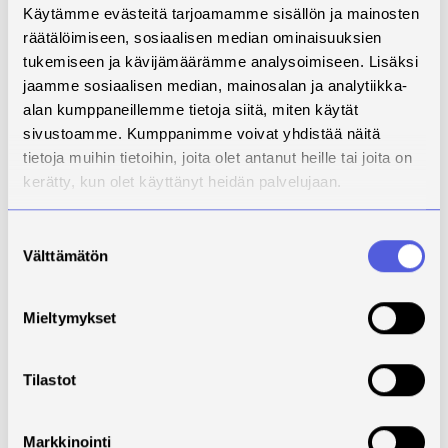
Käytämme evästeitä tarjoamamme sisällön ja mainosten
vertaisoppimisena opiskelijaryhmässä, eivätkä ne ole
räätälöimiseen, sosiaalisen median ominaisuuksien
jääneet vain yksittäisten työyhteisöjen käyttöön.
tukemiseen ja kävijämäärämme analysoimiseen. Lisäksi
Opintojen aikana kehitettyjä digitaalisia menetelmiä
jaamme sosiaalisen median, mainosalan ja analytiikka-
voidaan käyttää ja jatkokehittää laajemminkin lapsi- ja
alan kumppaneillemme tietoja siitä, miten käytät
perhepalveluissa ja ne ovat olleet merkittäviä kokeilua
sivustoamme. Kumppanimme voivat yhdistää näitä
varhaisen tuen ja perhelähtöisen työn kehittämisessä
tietoja muihin tietoihin, joita olet antanut heille tai joita on
varhaiskasvatuksessa. Hankkeen aikana kehitetyt
kerätty, kun olet käyttänyt heidän palvelujaan.
digitaaliset ratkaisut ovat osoittautuneet kestävän
kehityksen mukaisiksi ja kehittäneet
Suostumuksen
varhaiskasvatuksen laatua. Ne tukevat työn hallintaa,
Välttämätön
valinta
sujuvuutta ja tiedonkulkua sekä edistävät
kasvatusyhteistyötä lapsiperheiden kanssa.
Mieltymykset
Opiskelijapalaute
opintojen
Tilastot
loppuvaiheessa
Markkinointi