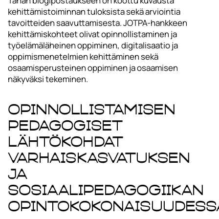
Tähän blogipostaukseen on koottu kuvausta
kehittämistoiminnan tuloksista sekä arviointia
tavoitteiden saavuttamisesta. JOTPA-hankkeen
kehittämiskohteet olivat opinnollistaminen ja
työelämäläheinen oppiminen, digitalisaatio ja
oppimismenetelmien kehittäminen sekä
osaamisperusteinen oppiminen ja osaamisen
näkyväksi tekeminen.
Opinnollistamisen
pedagogiset
lähtökohdat
varhaiskasvatuksen
ja
sosiaalipedagogiikan
opintokokonaisuudess