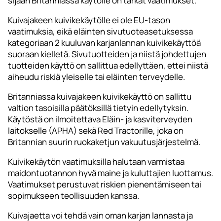
sijaan Britanniassa käytölle on tarkat vaatimukset.
Kuivajakeen kuivikekäytölle ei ole EU-tason
vaatimuksia, eikä eläinten sivutuoteasetuksessa
kategoriaan 2 kuuluvan karjanlannan kuivikekäyttöä
suoraan kielletä. Sivutuotteiden ja niistä johdettujen
tuotteiden käyttö on sallittua edellyttäen, ettei niistä
aiheudu riskiä yleiselle tai eläinten terveydelle.
Britanniassa kuivajakeen kuivikekäyttö on sallittu
valtion tasoisilla päätöksillä tietyin edellytyksin.
Käytöstä on ilmoitettava Eläin- ja kasviterveyden
laitokselle (APHA) sekä Red Tractorille, joka on
Britannian suurin ruokaketjun vakuutusjärjestelmä.
Kuivikekäytön vaatimuksilla halutaan varmistaa
maidontuotannon hyvä maine ja kuluttajien luottamus.
Vaatimukset perustuvat riskien pienentämiseen tai
sopimukseen teollisuuden kanssa.
Kuivajaetta voi tehdä vain oman karjan lannasta ja