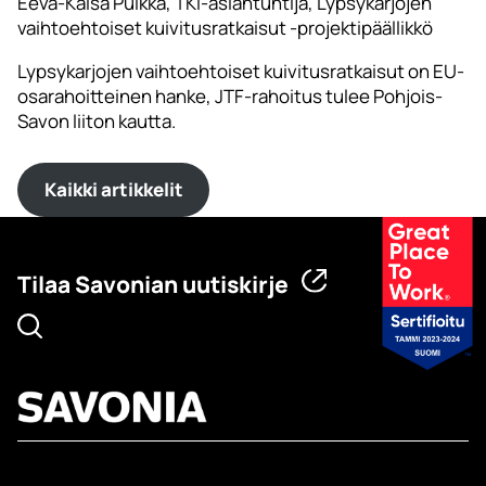
Eeva-Kaisa Pulkka, TKI-asiantuntija, Lypsykarjojen
vaihtoehtoiset kuivitusratkaisut -projektipäällikkö
Lypsykarjojen vaihtoehtoiset kuivitusratkaisut on EU-
osarahoitteinen hanke, JTF-rahoitus tulee Pohjois-
Savon liiton kautta.
Kaikki artikkelit
Tilaa Savonian uutiskirje