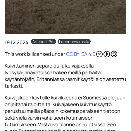
19.12.2024
Artikkelit Pro
Luonnonvara-ala
This work is licensed under
CC BY-SA 4.0
Kuivittaminen separoidulla kuivajakeella
lypsykarjanavetoissa hakee meillä parhaita
käytäntöjään, Britanniassa raamit käytölle on asetettu
tarkasti.
Kuivajakeen käytölle kuivikkeena ei Suomessa ole juuri
ohjeita tai rajoitteita. Kuivajakeen kuivituskäyttö
perustuu meillä pääosin kokemusperäiseen tietoon
sekä vielä varsin vähäiseen kotimaiseen
tutkimukseen. Vastaava tilanne on Ruotsissa. Sen