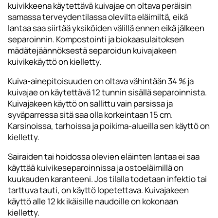
kuivikkeena käytettävä kuivajae on oltava peräisin
samassa terveydentilassa olevilta eläimiltä, eikä
lantaa saa siirtää yksiköiden välillä ennen eikä jälkeen
separoinnin. Kompostointi ja biokaasulaitoksen
mädätejäännöksestä separoidun kuivajakeen
kuivikekäyttö on kielletty.
Kuiva-ainepitoisuuden on oltava vähintään 34 % ja
kuivajae on käytettävä 12 tunnin sisällä separoinnista.
Kuivajakeen käyttö on sallittu vain parsissa ja
syväparressa sitä saa olla korkeintaan 15 cm.
Karsinoissa, tarhoissa ja poikima-alueilla sen käyttö on
kielletty.
Sairaiden tai hoidossa olevien eläinten lantaa ei saa
käyttää kuivikeseparoinnissa ja ostoeläimillä on
kuukauden karanteeni. Jos tilalla todetaan infektio tai
tarttuva tauti, on käyttö lopetettava. Kuivajakeen
käyttö alle 12 kk ikäisille naudoille on kokonaan
kielletty.