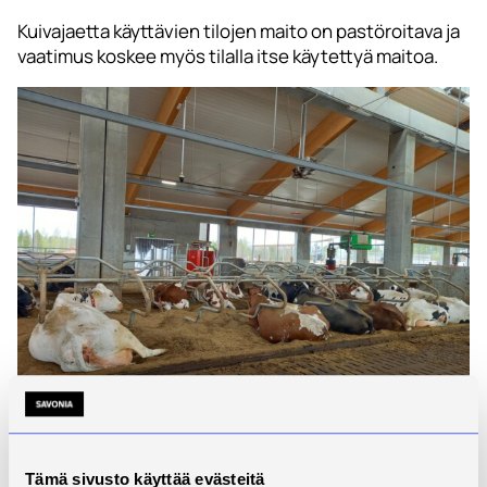
Kuivajaetta käyttävien tilojen maito on pastöroitava ja
vaatimus koskee myös tilalla itse käytettyä maitoa.
KUVA1. Kuivajae on lehmälle miellyttävä makuuparren
kuivike.
Tämä sivusto käyttää evästeitä