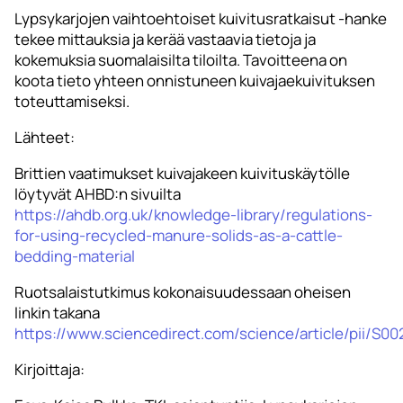
Lypsykarjojen vaihtoehtoiset kuivitusratkaisut -hanke
tekee mittauksia ja kerää vastaavia tietoja ja
kokemuksia suomalaisilta tiloilta. Tavoitteena on
koota tieto yhteen onnistuneen kuivajaekuivituksen
toteuttamiseksi.
Lähteet:
Brittien vaatimukset kuivajakeen kuivituskäytölle
löytyvät AHBD:n sivuilta
https://ahdb.org.uk/knowledge-library/regulations-
for-using-recycled-manure-solids-as-a-cattle-
bedding-material
Ruotsalaistutkimus kokonaisuudessaan oheisen
linkin takana
https://www.sciencedirect.com/science/article/pii/S
Kirjoittaja: