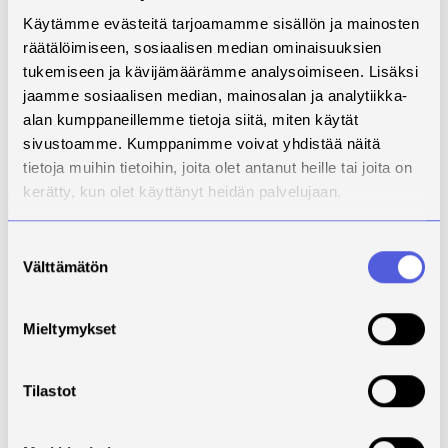
Käytämme evästeitä tarjoamamme sisällön ja mainosten
Ruotsissa vaihtelevat
räätälöimiseen, sosiaalisen median ominaisuuksien
käytännöt
tukemiseen ja kävijämäärämme analysoimiseen. Lisäksi
jaamme sosiaalisen median, mainosalan ja analytiikka-
Suomessa käyttö mukailee Britannian ehtoja, mutta
alan kumppaneillemme tietoja siitä, miten käytät
käytännöt eivät ole yhtä tarkkoja kaikilla tiloilla. Sen
sivustoamme. Kumppanimme voivat yhdistää näitä
sijaan Ruotsissa sisäruokintakaudella 2020–2021
tietoja muihin tietoihin, joita olet antanut heille tai joita on
tehty tutkimus osoittaa sikäläisten käytäntöjen
kerätty, kun olet käyttänyt heidän palvelujaan.
kuivajakeen kuivikekäytössä eroavan osin paljonkin
Britanniassa voimassa olevista vaatimuksista.
Suostumuksen
Välttämätön
valinta
Tutkimuksessa mukana olleesta 17 tilasta kymmenen
käytti kuivajakeen heti separoinnin jälkeen, neljä
varastoi sitä muutamasta päivästä kahteen viikkoon ja
Mieltymykset
tätä pidempään kolme. Näistä yksi separoi vuoden
kuiviketarpeet kerralla, toinen kolme kertaa vuodessa
ja kolmas osti kuivajakeen yhteistyötilalta.
Tilastot
Kuivajakeen kuiva-ainepitoisuus vaihteli noin 25–37