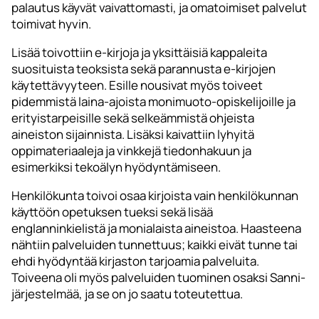
palautus käyvät vaivattomasti, ja omatoimiset palvelut
toimivat hyvin.
Lisää toivottiin e-kirjoja ja yksittäisiä kappaleita
suosituista teoksista sekä parannusta e-kirjojen
käytettävyyteen. Esille nousivat myös toiveet
pidemmistä laina-ajoista monimuoto-opiskelijoille ja
erityistarpeisille sekä selkeämmistä ohjeista
aineiston sijainnista. Lisäksi kaivattiin lyhyitä
oppimateriaaleja ja vinkkejä tiedonhakuun ja
esimerkiksi tekoälyn hyödyntämiseen.
Henkilökunta toivoi osaa kirjoista vain henkilökunnan
käyttöön opetuksen tueksi sekä lisää
englanninkielistä ja monialaista aineistoa. Haasteena
nähtiin palveluiden tunnettuus; kaikki eivät tunne tai
ehdi hyödyntää kirjaston tarjoamia palveluita.
Toiveena oli myös palveluiden tuominen osaksi Sanni-
järjestelmää, ja se on jo saatu toteutettua.