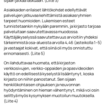
sijaan jatkaa laskuaan. (Liite 3)
Asiakkaiden erilaiset lähtökohdat edellyttävät
palvelujen jatkuvaa kehittämistä asiakasryhmien
tarpeet huomioiden. Lukemisen esteet
tunnistetaankin nykyään paremmin, ja kirjasto tarjoaa
palveluitaan saavutettavassa muodossa.
Käyttäjäkyselyssä saavutettavuus arvioitiin yhdeksi
tärkeimmistä osa-alueista arvolla 4,46 (asteikolla 1–5)
ja vastaajat kokivat, että siinä oli myös onnistuttu
erinomaisesti. (Liite 5)
On ilahduttavaa huomata, että kirjaston
verkkosivujen, verkko-oppaiden ja opasvideoiden
käyttö on edellisestä kyselystä lisääntynyt, koska
kirjasto on niihin panostanut. Sen sijaan
henkilökohtaisen ohjauksen ja neuvonnan
hyödyntäminen on hieman vähentynyt, mikä voi osin
selittyä myös kysymyksen muotoilun muutoksella.
(Liite 4)