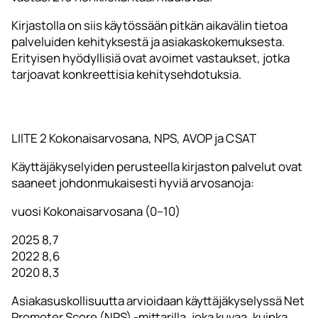
Kirjastolla on siis käytössään pitkän aikavälin tietoa
palveluiden kehityksestä ja asiakaskokemuksesta.
Erityisen hyödyllisiä ovat avoimet vastaukset, jotka
tarjoavat konkreettisia kehitysehdotuksia.
LIITE 2 Kokonaisarvosana, NPS, AVOP ja CSAT
Käyttäjäkyselyiden perusteella kirjaston palvelut ovat
saaneet johdonmukaisesti hyviä arvosanoja:
vuosi Kokonaisarvosana (0–10)
2025 8,7
2022 8,6
2020 8,3
Asiakasuskollisuutta arvioidaan käyttäjäkyselyssä Net
Promoter Score (NPS) -mittarilla, joka kuvaa, kuinka