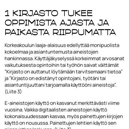
1 Kirjasto tukee
oppimista ajasta ja
paikasta riippumatta
Korkeakoulun laaja-alaisuus edellyttää monipuolista
kokoelmaa ja asiantuntemusta aineistojen
hankinnassa. Käyttäjäkyselyssä korkeimmat arvosanat
vaikutuksesta opintoihin tai työhön saivat väittämät
”Kirjasto on auttanut löytämään tarvitsemaani tietoa”
ja ”Kirjasto on edistänyt opintojani, työtäni tai
asiantuntijuuttani tarjoamalla käyttööni aineistoja”.
(Liite 3)
E-aineistojen käyttö on kasvanut merkittävästi viime
vuosina. Vaikka digitaalisten aineistojen käyttö
kokonaisuudessaan kasvaa, myös painettujen kirjojen
käyttö on nousussa. Painettujen lehtien käyttö sen