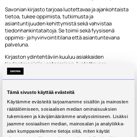
Savonian kirjasto tarjoaa luotettavaa ja ajankohtaista
tietoa, tukee oppimista, tutkimusta ja
asiantuntijuuden kehittymistä sekä vahvistaa
tiedonhankintataitoja. Se toimii sekä fyysisenä
oppimis- ja hyvinvointitilana että asiantuntevana
palveluna.
Kirjaston ydintehtäviin kuuluu asiakkaiden
tiedontarpeisiin vastaaminen, luotettavaan
tiedonhankintaan ohjaaminen,
opinnäytetyöprosessin tukeminen ja tilojen
tarjoaminen opiskelua ja yhdessäoloa varten.
Käyttäjäkyselyn perusteella kirjaston palvelut koetaan
Tämä sivusto käyttää evästeitä
monipuolisiksi, helposti käytettäviksi ja opiskelua
Käytämme evästeitä tarjoamamme sisällön ja mainosten
tukeviksi. Avoimissa vastauksissa kehittämiskohteiksi
räätälöimiseen, sosiaalisen median ominaisuuksien
nousivat erityisesti tilojen rauhallisuus ja ergonomia.
tukemiseen ja kävijämäärämme analysoimiseen. Lisäksi
jaamme sosiaalisen median, mainosalan ja analytiikka-
alan kumppaneillemme tietoja siitä, miten käytät
Kirjoittajat: