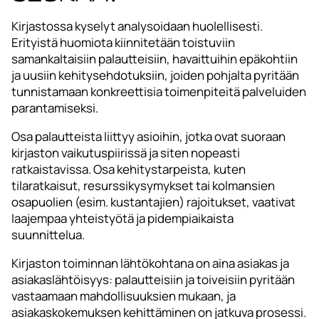
Kirjastossa kyselyt analysoidaan huolellisesti.
Erityistä huomiota kiinnitetään toistuviin
samankaltaisiin palautteisiin, havaittuihin epäkohtiin
ja uusiin kehitysehdotuksiin, joiden pohjalta pyritään
tunnistamaan konkreettisia toimenpiteitä palveluiden
parantamiseksi.
Osa palautteista liittyy asioihin, jotka ovat suoraan
kirjaston vaikutuspiirissä ja siten nopeasti
ratkaistavissa. Osa kehitystarpeista, kuten
tilaratkaisut, resurssikysymykset tai kolmansien
osapuolien (esim. kustantajien) rajoitukset, vaativat
laajempaa yhteistyötä ja pidempiaikaista
suunnittelua.
Kirjaston toiminnan lähtökohtana on aina asiakas ja
asiakaslähtöisyys: palautteisiin ja toiveisiin pyritään
vastaamaan mahdollisuuksien mukaan, ja
asiakaskokemuksen kehittäminen on jatkuva prosessi.