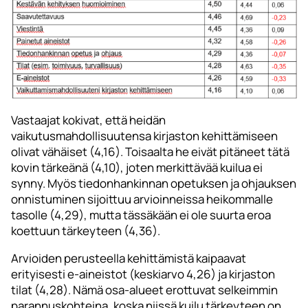
Vastaajat kokivat, että heidän
vaikutusmahdollisuutensa kirjaston kehittämiseen
olivat vähäiset (4,16). Toisaalta he eivät pitäneet tätä
kovin tärkeänä (4,10), joten merkittävää kuilua ei
synny. Myös tiedonhankinnan opetuksen ja ohjauksen
onnistuminen sijoittuu arvioinneissa heikommalle
tasolle (4,29), mutta tässäkään ei ole suurta eroa
koettuun tärkeyteen (4,36).
Arvioiden perusteella kehittämistä kaipaavat
erityisesti e-aineistot (keskiarvo 4,26) ja kirjaston
tilat (4,28). Nämä osa-alueet erottuvat selkeimmin
parannuskohteina, koska niissä kuilu tärkeyteen on