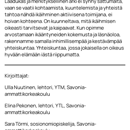
Laadukas ja merkityksellinen arki ei synny sattumalta,
vaan se vaatii kohtaamista, kuuntelemista ja yhteistä
tahtoa nähdä ikäihminen aktiivisena toimijana, ei
hoivan kohteena. On kuunneltava, mitä ikäihmisen
oikeasti tarvitsevat ja kaipaavat. Kun opimme
arvostamaan ikääntyneiden kokemusta ja läsnäoloa,
rakennamme samalla inhimillisempää ja kestävämpää
yhteiskuntaa. Yhteiskuntaa, jossa jokaisella on oikeus
hyvään elämään iästä riippumatta.
Kirjoittajat:
Ulla Nuutinen, lehtori, YTM, Savonia-
ammattikorkeakoulu
Elina Pekonen, lehtori, YTL, Savonia-
ammattikorkeakoulu
Sara Törmi, sosionomiopiskelija, Savonia-