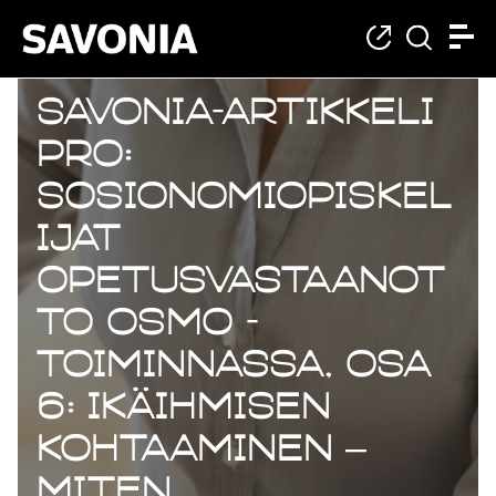
Savonia-artikkeli
Pro:
Sosionomiopiskel
ijat
Opetusvastaanot
to Osmo -
toiminnassa, osa
6: Ikäihmisen
kohtaaminen –
Miten