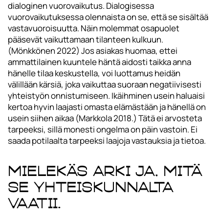
dialoginen vuorovaikutus. Dialogisessa
vuorovaikutuksessa olennaista on se, että se sisältää
vastavuoroisuutta. Näin molemmat osapuolet
pääsevät vaikuttamaan tilanteen kulkuun.
(Mönkkönen 2022) Jos asiakas huomaa, ettei
ammattilainen kuuntele häntä aidosti taikka anna
hänelle tilaa keskustella, voi luottamus heidän
välillään kärsiä, joka vaikuttaa suoraan negatiivisesti
yhteistyön onnistumiseen. Ikäihminen usein haluaisi
kertoa hyvin laajasti omasta elämästään ja hänellä on
usein siihen aikaa (Markkola 2018.) Tätä ei arvosteta
tarpeeksi, sillä monesti ongelma on päin vastoin. Ei
saada potilaalta tarpeeksi laajoja vastauksia ja tietoa.
Mielekäs arki ja, mitä
se yhteiskunnalta
vaatii.