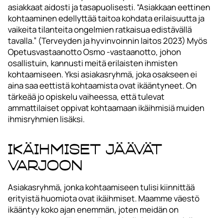
asiakkaat aidosti ja tasapuolisesti. “Asiakkaan eettinen
kohtaaminen edellyttää taitoa kohdata erilaisuutta ja
vaikeita tilanteita ongelmien ratkaisua edistävällä
tavalla.” (Terveyden ja hyvinvoinnin laitos 2023) Myös
Opetusvastaanotto Osmo -vastaanotto, johon
osallistuin, kannusti meitä erilaisten ihmisten
kohtaamiseen. Yksi asiakasryhmä, joka osakseen ei
aina saa eettistä kohtaamista ovat ikääntyneet. On
tärkeää jo opiskelu vaiheessa, että tulevat
ammattilaiset oppivat kohtaamaan ikäihmisiä muiden
ihmisryhmien lisäksi.
Ikäihmiset jäävät
varjoon
Asiakasryhmä, jonka kohtaamiseen tulisi kiinnittää
erityistä huomiota ovat ikäihmiset. Maamme väestö
ikääntyy koko ajan enemmän, joten meidän on