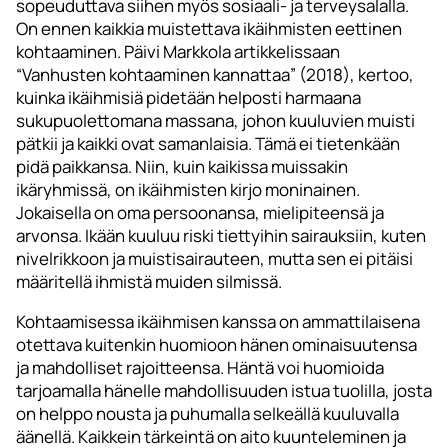
sopeuduttava siihen myös sosiaali- ja terveysalalla.
On ennen kaikkia muistettava ikäihmisten eettinen
kohtaaminen. Päivi Markkola artikkelissaan
“Vanhusten kohtaaminen kannattaa” (2018), kertoo,
kuinka ikäihmisiä pidetään helposti harmaana
sukupuolettomana massana, johon kuuluvien muisti
pätkii ja kaikki ovat samanlaisia. Tämä ei tietenkään
pidä paikkansa. Niin, kuin kaikissa muissakin
ikäryhmissä, on ikäihmisten kirjo moninainen.
Jokaisella on oma persoonansa, mielipiteensä ja
arvonsa. Ikään kuuluu riski tiettyihin sairauksiin, kuten
nivelrikkoon ja muistisairauteen, mutta sen ei pitäisi
määritellä ihmistä muiden silmissä.
Kohtaamisessa ikäihmisen kanssa on ammattilaisena
otettava kuitenkin huomioon hänen ominaisuutensa
ja mahdolliset rajoitteensa. Häntä voi huomioida
tarjoamalla hänelle mahdollisuuden istua tuolilla, josta
on helppo nousta ja puhumalla selkeällä kuuluvalla
äänellä. Kaikkein tärkeintä on aito kuunteleminen ja