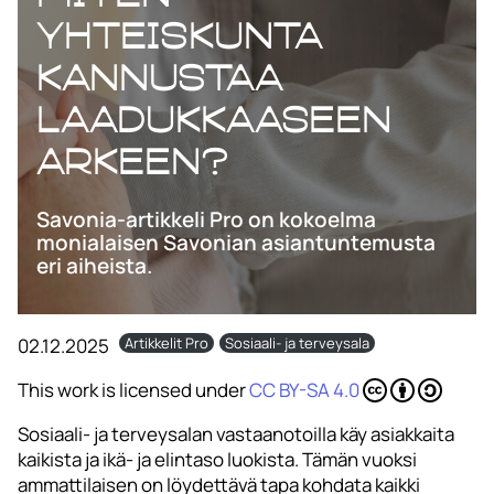
yhteiskunta
kannustaa
laadukkaaseen
arkeen?
Savonia-artikkeli Pro on kokoelma
monialaisen Savonian asiantuntemusta
eri aiheista.
02.12.2025
Artikkelit Pro
Sosiaali- ja terveysala
This work is licensed under
CC BY-SA 4.0
Sosiaali- ja terveysalan vastaanotoilla käy asiakkaita
kaikista ja ikä- ja elintaso luokista. Tämän vuoksi
ammattilaisen on löydettävä tapa kohdata kaikki