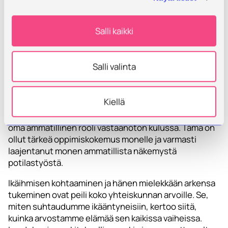
monialaisuus luovat perustan kokonaisvaltaiselle
ohjaukselle, joka huomioi sekä yksilön voimavarat että
ympäröivän yhteiskunnan mahdollisuudet. Tällöin
Salli kaikki
ohjauksen tavoitteena ei ole vain tukea ikääntyneen
selviytymistä, vaan ennen kaikkea mahdollistaa hänen
aktiivinen toimijuutensa ja osallisuutensa yhteisössä.
Salli valinta
Osmo-vastaanotossa opiskelijoita kannustettiin
toimimaan moniammatillisessa yhteistyössä muiden
Kiellä
opiskelijoiden kanssa. Kannustettiin myös oppimaan
muiden alojen opiskelijoilta, mutta myös löytämään
oma ammatillinen rooli vastaanoton kulussa. Tämä on
ollut tärkeä oppimiskokemus monelle ja varmasti
laajentanut monen ammatillista näkemystä
potilastyöstä.
Ikäihmisen kohtaaminen ja hänen mielekkään arkensa
tukeminen ovat peili koko yhteiskunnan arvoille. Se,
miten suhtaudumme ikääntyneisiin, kertoo siitä,
kuinka arvostamme elämää sen kaikissa vaiheissa.