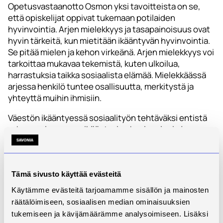
Opetusvastaanotto Osmon yksi tavoitteista on se,
että opiskelijat oppivat tukemaan potilaiden
hyvinvointia. Arjen mielekkyys ja tasapainoisuus ovat
hyvin tärkeitä, kun mietitään ikääntyvän hyvinvointia.
Se pitää mielen ja kehon virkeänä. Arjen mielekkyys voi
tarkoittaa mukavaa tekemistä, kuten ulkoilua,
harrastuksia taikka sosiaalista elämää. Mielekkäässä
arjessa henkilö tuntee osallisuutta, merkitystä ja
yhteyttä muihin ihmisiin.
Väestön ikääntyessä sosiaalityön tehtäväksi entistä
vahvemmin nousee ikääntyvien hyvinvoinnin ja
mielekkään elämän tukeminen. Rakenteellisessa
sosiaalityössä pyritään tunnistamaan ja muuttamaan
yhteiskunnallisia rakenteita, jotka vaikuttaman
ikääntyvien hyvinvointiin. Sosiaalialan työntekijä
Tämä sivusto käyttää evästeitä
tekee näkyväksi esimerkiksi yksinäisyyden,
Käytämme evästeitä tarjoamamme sisällön ja mainosten
palveluiden saavutettavuuden tai köyhyyden kaltaisia
räätälöimiseen, sosiaalisen median ominaisuuksien
ilmiöitä ja pyrkii edistämään niihin liittyviä muutoksia.
tukemiseen ja kävijämäärämme analysoimiseen. Lisäksi
Tällainen työ vahvistaa ikääntyneiden oikeuksia ja