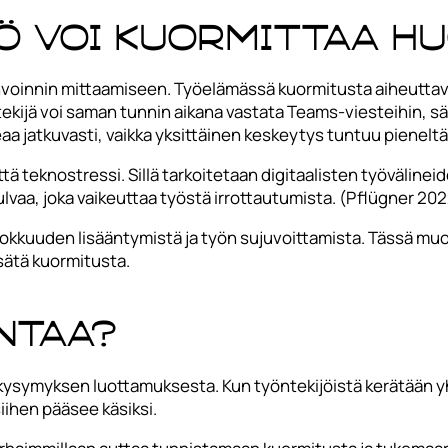
yö voi kuormittaa 
yvinvoinnin mittaamiseen. Työelämässä kuormitusta aiheuttav
ntekijä voi saman tunnin aikana vastata Teams-viesteihin, s
eaa jatkuvasti, vaikka yksittäinen keskeytys tuntuu pieneltä
tä teknostressi. Sillä tarkoitetaan digitaalisten työväline
vaa, joka vaikeuttaa työstä irrottautumista. (Pflügner 2022
hokkuuden lisääntymistä ja työn sujuvoittamista. Tässä m
isätä kuormitusta.
ontaa?
 kysymyksen luottamuksesta. Kun työntekijöistä kerätään 
iihen pääsee käsiksi.