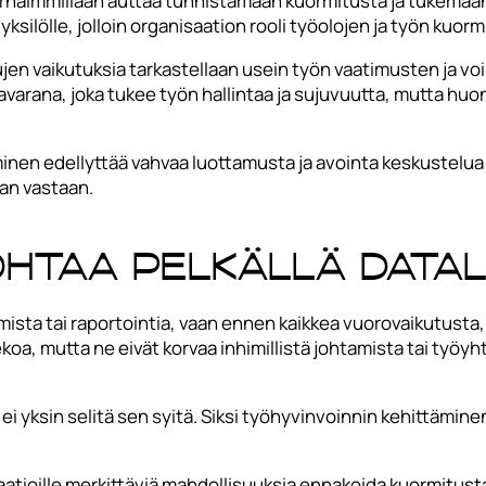
parhaimmillaan auttaa tunnistamaan kuormitusta ja tukemaan
 yksilölle, jolloin organisaation rooli työolojen ja työn kuo
ujen vaikutuksia tarkastellaan usein työn vaatimusten ja 
mavarana, joka tukee työn hallintaa ja sujuvuutta, mutta huo
en edellyttää vahvaa luottamusta ja avointa keskustelua 
an vastaan.
johtaa pelkällä data
mista tai raportointia, vaan ennen kaikkea vuorovaikutusta
koa, mutta ne eivät korvaa inhimillistä johtamista tai työy
i yksin selitä sen syitä. Siksi työhyvinvoinnin kehittämine
aatioille merkittäviä mahdollisuuksia ennakoida kuormitusta