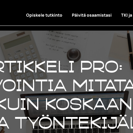
Opiskele tutkinto
Päivitä osaamistasi
TKI ja
tikkeli Pro:
ointia mitat
uin koskaan 
a työntekijä