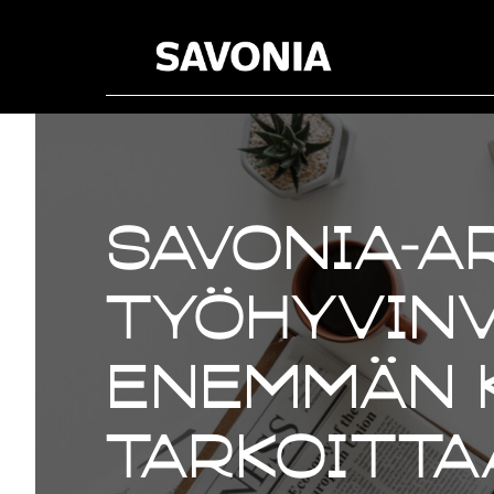
Savonia-ar
Työhyvinv
enemmän k
tarkoitta