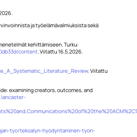
.2026.
yvinvoinnista ja työelämävalmiuksista sekä
 menetelmät kehittämiseen. Turku:
c0db33d/content
. Viitattu 16.5.2026.
ce_A_Systematic_Literature_Review
. Viitattu
 side: examining creators, outcomes, and
.lancaster-
edents%20and,Communications%20of%20the%20ACM%
giajan-tyo/tekoalyn-hyodyntaminen-tyon-