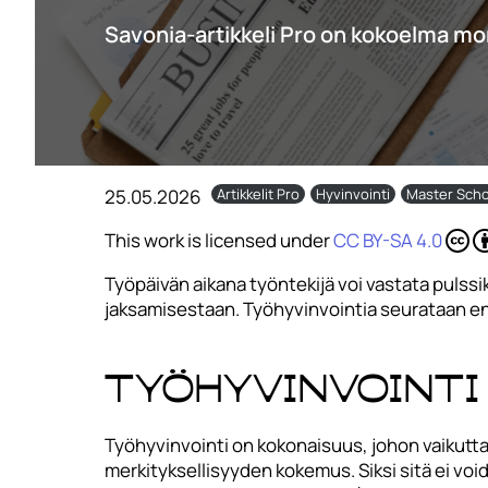
Savonia-artikkeli Pro on kokoelma mo
25.05.2026
Artikkelit Pro
Hyvinvointi
Master Scho
This work is licensed under
CC BY-SA 4.0
Työpäivän aikana työntekijä voi vastata pulss
jaksamisestaan. Työhyvinvointia seurataan e
Työhyvinvointi 
Työhyvinvointi on kokonaisuus, johon vaikut
merkityksellisyyden kokemus. Siksi sitä ei voi