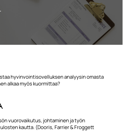
.
kistaa hyvinvointisovelluksen analyysin omasta
nen alkaa myös kuormittaa?
a
sön vuorovaikutus, johtaminen ja työn
ulosten kautta. (Dooris, Farrier & Froggett