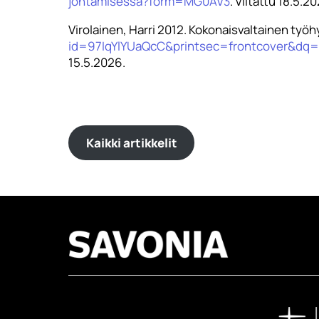
johtamisessa?form=MG0AV3
. Viitattu 18.5.2
Virolainen, Harri 2012. Kokonaisvaltainen työh
id=97IqYlYUaQcC&printsec=frontcover&dq=
15.5.2026.
Kaikki artikkelit