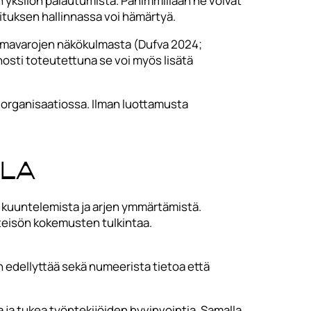
 yksilön palautumista. Pahimmillaan ne voivat
rmituksen hallinnassa voi hämärtyä.
voimavarojen näkökulmasta (Dufva 2024;
nosti toteutettuna se voi myös lisätä
organisaatiossa. Ilman luottamusta
lla
, kuuntelemista ja arjen ymmärtämistä.
hteisön kokemusten tulkintaa.
n edellyttää sekä numeerista tietoa että
 ja tukea työntekijöiden hyvinvointia. Samalla