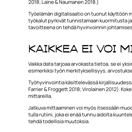
2018; Laine & Naumanen 2018.)
Työelämän digitalisaatio on tuonut käyttöön mo
työkalut pyrkivät tunnistamaan kuormitusta j
tavoitteena on tehdä hyvinvoinnin johtamise
Kaikkea ei voi m
Vaikka data tarjoaa arvokasta tietoa, se ei yks
esimerkiksi työn merkityksellisyys, arvostuks
Työhyvinvointia käsittelevässä kirjallisuudess
Farrier & Froggett 2018; Virolainen 2012). Koke
mittareilla.
Jatkuva mittaaminen voi myös itsessään muodos
tulla rutiini, joka ei enää tunnu aidolta kuunt
tehdä todellisia muutoksia.