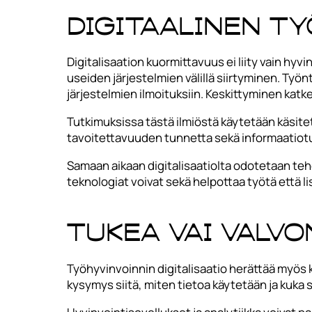
Digitaalinen t
Digitalisaation kuormittavuus ei liity vain h
useiden järjestelmien välillä siirtyminen. Työ
järjestelmien ilmoituksiin. Keskittyminen katk
Tutkimuksissa tästä ilmiöstä käytetään käsitet
tavoitettavuuden tunnetta sekä informaatiotul
Samaan aikaan digitalisaatiolta odotetaan te
teknologiat voivat sekä helpottaa työtä että l
Tukea vai valv
Työhyvinvoinnin digitalisaatio herättää myös
kysymys siitä, miten tietoa käytetään ja kuka s