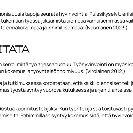
nia uusia tapoja seurata hyvinvointia. Pulssikyselyt, erilai
a tukemaan työssä jaksamista aiempaa varhaisemmassa vaih
sta ennakoivampaa ja inhimillisempää. (Naumanen 2023.)
itata
in kerro, miltä työ arjessa tuntuu. Työhyvinvointi on myös 
en kokemus ja työyhteisön toimivuus. (Virolainen 2012.)
a ja tutkimuksessa korostetaan, että kaikki olennaiset tekij
mus työstä syntyy vuorovaikutuksessa ja arjen tilanteissa, jo
tua kuormitustekijäksi. Kun työntekijä saa toistuvasti pyy
elemiselta. Pahimmillaan syntyy kokemus siitä, että hyvinvoi