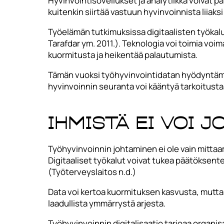
Hyvinvointisovellukset ja analytiikka voivat 
kuitenkin siirtää vastuun hyvinvoinnista liiaksi
Työelämän tutkimuksissa digitaalisten työkal
Tarafdar ym. 2011.). Teknologia voi toimia voi
kuormitusta ja heikentää palautumista.
Tämän vuoksi työhyvinvointidatan hyödyntämin
hyvinvoinnin seuranta voi kääntyä tarkoitusta
Ihmistä ei voi 
Työhyvinvoinnin johtaminen ei ole vain mittaa
Digitaaliset työkalut voivat tukea päätöksente
(Työterveyslaitos n.d.)
Data voi kertoa kuormituksen kasvusta, mutta e
laadullista ymmärrystä arjesta.
Työhyvinvoinnin digitalisaatio tarjoaa organis