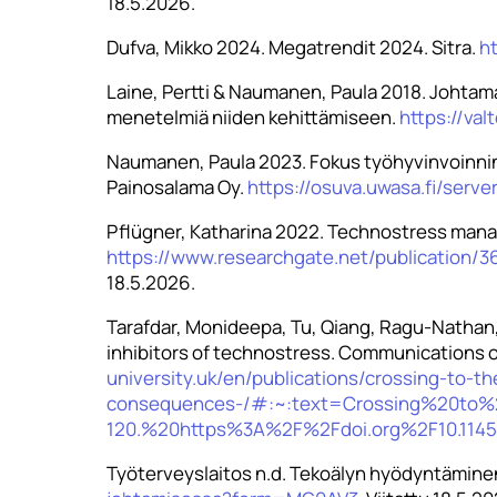
18.5.2026.
Dufva, Mikko 2024. Megatrendit 2024. Sitra.
ht
Laine, Pertti & Naumanen, Paula 2018. Johtama
menetelmiä niiden kehittämiseen.
https://valt
Naumanen, Paula 2023. Fokus työhyvinvoinnin 
Painosalama Oy.
https://osuva.uwasa.fi/ser
Pflügner, Katharina 2022. Technostress manag
https://www.researchgate.net/publicatio
18.5.2026.
Tarafdar, Monideepa, Tu, Qiang, Ragu-Nathan, 
inhibitors of technostress. Communications o
university.uk/en/publications/crossing-to-
consequences-/#:~:text=Crossing%20t
120.%20https%3A%2F%2Fdoi.org%2F10.114
Työterveyslaitos n.d. Tekoälyn hyödyntäminen