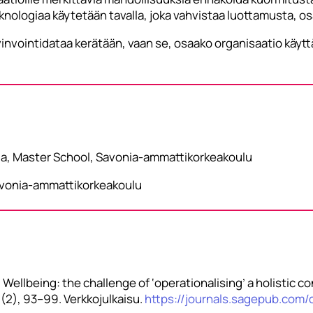
ologiaa käytetään tavalla, joka vahvistaa luottamusta, osal
vinvointidataa kerätään, vaan se, osaako organisaatio käyttää
lija, Master School, Savonia-ammattikorkeakoulu
Savonia-ammattikorkeakoulu
. Wellbeing: the challenge of ‘operationalising’ a holistic c
(2), 93–99. Verkkojulkaisu.
https://journals.sagepub.com/