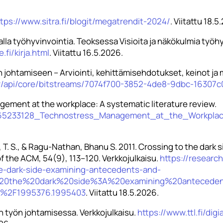
tps://www.sitra.fi/blogit/megatrendit-2024/
. Viitattu 18.5
lla työhyvinvointia. Teoksessa Visioita ja näkökulmia työh
e.fi/kirja.html
. Viitattu 16.5.2026.
johtamiseen – Arviointi, kehittämisehdotukset, keinot ja
ver/api/core/bitstreams/7074f700-3852-4de8-9dbc-16307
ement at the workplace: A systematic literature review.
n/365233128_Technostress_Management_at_the_Workpla
T. S., & Ragu-Nathan, Bhanu S. 2011. Crossing to the dark
f the ACM, 54(9), 113–120. Verkkojulkaisu.
https://research
the-dark-side-examining-antecedents-and-
o%20the%20dark%20side%3A%20examining%20antec
5%2F1995376.1995403
. Viitattu 18.5.2026.
 työn johtamisessa. Verkkojulkaisu.
https://www.ttl.fi/di