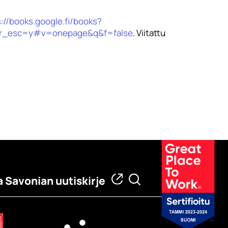
://books.google.fi/books?
edir_esc=y#v=onepage&q&f=false
. Viitattu
a Savonian uutiskirje