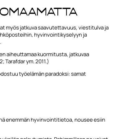
huomaamatta
at myös jatkuva saavutettavuus, viestitulva ja
ähköposteihin, hyvinvointikyselyyn ja
.
iden aiheuttamaa kuormitusta, jatkuvaa
; Tarafdar ym. 2011.)
uodostuu työelämän paradoksi: samat
yhä enemmän hyvinvointitietoa, nousee esiin