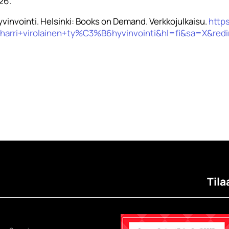
026.
yvinvointi. Helsinki: Books on Demand. Verkkojulkaisu.
https
harri+virolainen+ty%C3%B6hyvinvointi&hl=fi&sa=X&r
Tila