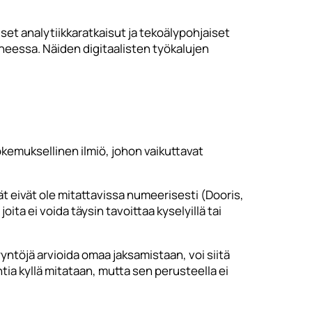
set analytiikkaratkaisut ja tekoälypohjaiset
eessa. Näiden digitaalisten työkalujen
kokemuksellinen ilmiö, johon vaikuttavat
ät eivät ole mitattavissa numeerisesti (Dooris,
ita ei voida täysin tavoittaa kyselyillä tai
ntöjä arvioida omaa jaksamistaan, voi siitä
ntia kyllä mitataan, mutta sen perusteella ei