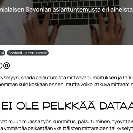
nialaisen Savonian asiantuntemusta eri aiheista
ol
Sosiaali- ja terveysala
ikyselyyn, saada palautumista mittaavan ilmoituksen ja tar
nemmän kuin koskaan ennen, mutta voiko jatkuva mittaami
ei ole pelkkää data
tavat muun muassa työn kuormitus, palautuminen, työyhtei
da ymmärtää pelkästään yksittäisten mittareiden tai kyselyt