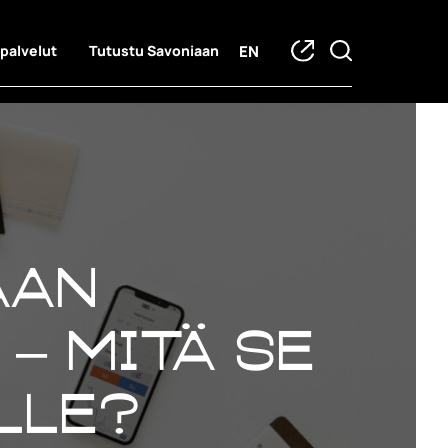
EN
 palvelut
Tutustu Savoniaan
aan
– mitä se
lle?