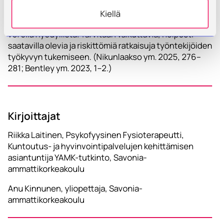
puuttumalla paitsi työympäristöön liittyviin tekijöihin,
myös yksilötason haasteisiin. Esimerkiksi
Kiellä
stressinhallinta- ja palautumistaitojen kehittäminen
voi olla hyödyllistä. Tarvitaan vaikuttavia, helposti
saatavilla olevia ja riskittömiä ratkaisuja työntekijöiden
työkyvyn tukemiseen. (Nikunlaakso ym. 2025, 276–
281; Bentley ym. 2023, 1–2.)
Kirjoittajat
Riikka Laitinen, Psykofyysinen Fysioterapeutti,
Kuntoutus- ja hyvinvointipalvelujen kehittämisen
asiantuntija YAMK-tutkinto, Savonia-
ammattikorkeakoulu
Anu Kinnunen, yliopettaja, Savonia-
ammattikorkeakoulu