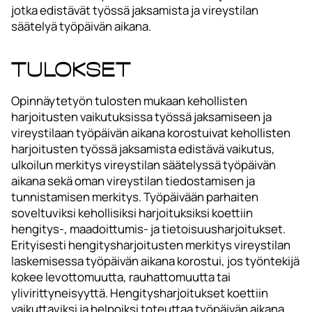
jotka edistävät työssä jaksamista ja vireystilan
säätelyä työpäivän aikana.
Tulokset
Opinnäytetyön tulosten mukaan kehollisten
harjoitusten vaikutuksissa työssä jaksamiseen ja
vireystilaan työpäivän aikana korostuivat kehollisten
harjoitusten työssä jaksamista edistävä vaikutus,
ulkoilun merkitys vireystilan säätelyssä työpäivän
aikana sekä oman vireystilan tiedostamisen ja
tunnistamisen merkitys. Työpäivään parhaiten
soveltuviksi kehollisiksi harjoituksiksi koettiin
hengitys-, maadoittumis- ja tietoisuusharjoitukset.
Erityisesti hengitysharjoitusten merkitys vireystilan
laskemisessa työpäivän aikana korostui, jos työntekijä
kokee levottomuutta, rauhattomuutta tai
ylivirittyneisyyttä. Hengitysharjoitukset koettiin
vaikuttaviksi ja helpoiksi toteuttaa työpäivän aikana.