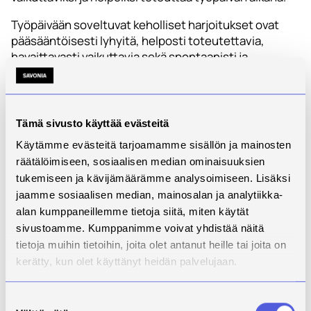
Työpäivään soveltuvat keholliset harjoitukset ovat
pääsääntöisesti lyhyitä, helposti toteutettavia,
havaittavasti vaikuttavia sekä spontaanisti ja
huomaamattomasti työpäivän aikana toteutettavia.
Tulosten pohjalta kehitettiin Työ ja mielen hyvinvointi
– Mieliteko 2.0 -hankkeen käyttöön kolme digitaalista
Tämä sivusto käyttää evästeitä
harjoitusvideota kehollisista harjoituksista, jotka
Käytämme evästeitä tarjoamamme sisällön ja mainosten
pohjautuvat Traumatietoisuutta työyhteisöihin -
räätälöimiseen, sosiaalisen median ominaisuuksien
koulutukseen osallistuneiden kokemuksiin sekä
aiheesta olevaan ajantasaiseen tutkimustietoon.
tukemiseen ja kävijämäärämme analysoimiseen. Lisäksi
jaamme sosiaalisen median, mainosalan ja analytiikka-
alan kumppaneillemme tietoja siitä, miten käytät
Keholliset
sivustoamme. Kumppanimme voivat yhdistää näitä
harjoitukset
tietoja muihin tietoihin, joita olet antanut heille tai joita on
kerätty, kun olet käyttänyt heidän palvelujaan.
työpäivän aikana
tukevat työkykyä
Suostumuksen