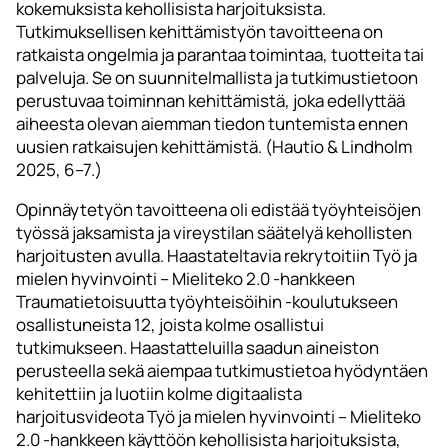
kokemuksista kehollisista harjoituksista.
Tutkimuksellisen kehittämistyön tavoitteena on
ratkaista ongelmia ja parantaa toimintaa, tuotteita tai
palveluja. Se on suunnitelmallista ja tutkimustietoon
perustuvaa toiminnan kehittämistä, joka edellyttää
aiheesta olevan aiemman tiedon tuntemista ennen
uusien ratkaisujen kehittämistä. (Hautio & Lindholm
2025, 6–7.)
Opinnäytetyön tavoitteena oli edistää työyhteisöjen
työssä jaksamista ja vireystilan säätelyä kehollisten
harjoitusten avulla. Haastateltavia rekrytoitiin Työ ja
mielen hyvinvointi – Mieliteko 2.0 -hankkeen
Traumatietoisuutta työyhteisöihin -koulutukseen
osallistuneista 12, joista kolme osallistui
tutkimukseen. Haastatteluilla saadun aineiston
perusteella sekä aiempaa tutkimustietoa hyödyntäen
kehitettiin ja luotiin kolme digitaalista
harjoitusvideota Työ ja mielen hyvinvointi – Mieliteko
2.0 -hankkeen käyttöön kehollisista harjoituksista,