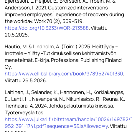
Ejlertsson, L. Heijbel, B., Brorsson, A., Troein, M. &
Andersson, I. 2021. Customized interventions
improved employees´ experience of recovery during
the workday. Work 70 (2), 509–519.
https://doi.org/10.3233/WOR-213588
. Viitattu
20.5.2025.
Hautio, M. & Lindholm, A. (Toim.) 2025. Heittäydy –
Irrottele – Ylläty -Tutkimuksellisen kehittämistyön
menetelmät. E-kirja. Professional Publishing Finland
Oy.
https://www.ellibslibrary.com/book/9789527401330
.
Viitattu 26.5.2026.
Laitinen, J., Selander, K., Hannonen, H., Korkiakangas,
E., Lahti, H., Nevanperä, N., Nikunlaakso, R., Reuna, K.,
Tienhaara, A. 2024. Johda palautumista kriisissä.
Työterveyslaitos.
https://www.julkari.fi/bitstream/handle/10024/149382
952-391-1741.pdf?sequence=5&isAllowed=y
. Viitattu