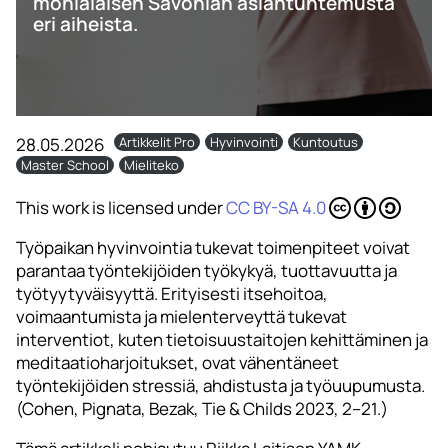
monialaisen Savonian asiantuntemusta
eri aiheista.
28.05.2026
Artikkelit Pro
Hyvinvointi
Kuntoutus
Master School
Mieliteko
This work is licensed under
CC BY-SA 4.0
Työpaikan hyvinvointia tukevat toimenpiteet voivat
parantaa työntekijöiden työkykyä, tuottavuutta ja
työtyytyväisyyttä. Erityisesti itsehoitoa,
voimaantumista ja mielenterveyttä tukevat
interventiot, kuten tietoisuustaitojen kehittäminen ja
meditaatioharjoitukset, ovat vähentäneet
työntekijöiden stressiä, ahdistusta ja työuupumusta.
(Cohen, Pignata, Bezak, Tie & Childs 2023, 2–21.)