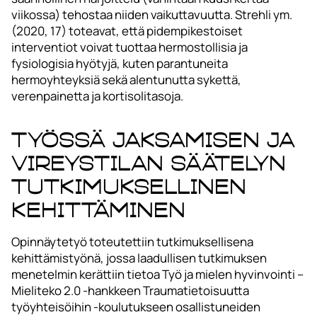
viikossa) tehostaa niiden vaikuttavuutta. Strehli ym.
(2020, 17) toteavat, että pidempikestoiset
interventiot voivat tuottaa hermostollisia ja
fysiologisia hyötyjä, kuten parantuneita
hermoyhteyksiä sekä alentunutta sykettä,
verenpainetta ja kortisolitasoja.
Työssä jaksamisen ja
vireystilan säätelyn
tutkimuksellinen
kehittäminen
Opinnäytetyö toteutettiin tutkimuksellisena
kehittämistyönä, jossa laadullisen tutkimuksen
menetelmin kerättiin tietoa Työ ja mielen hyvinvointi –
Mieliteko 2.0 -hankkeen Traumatietoisuutta
työyhteisöihin -koulutukseen osallistuneiden