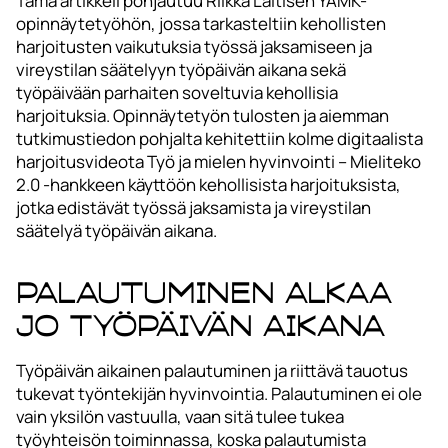
Tämä artikkeli pohjautuu Riikka Laitisen YAMK-
opinnäytetyöhön, jossa tarkasteltiin kehollisten
harjoitusten vaikutuksia työssä jaksamiseen ja
vireystilan säätelyyn työpäivän aikana sekä
työpäivään parhaiten soveltuvia kehollisia
harjoituksia. Opinnäytetyön tulosten ja aiemman
tutkimustiedon pohjalta kehitettiin kolme digitaalista
harjoitusvideota Työ ja mielen hyvinvointi – Mieliteko
2.0 -hankkeen käyttöön kehollisista harjoituksista,
jotka edistävät työssä jaksamista ja vireystilan
säätelyä työpäivän aikana.
Palautuminen alkaa
jo työpäivän aikana
Työpäivän aikainen palautuminen ja riittävä tauotus
tukevat työntekijän hyvinvointia. Palautuminen ei ole
vain yksilön vastuulla, vaan sitä tulee tukea
työyhteisön toiminnassa, koska palautumista