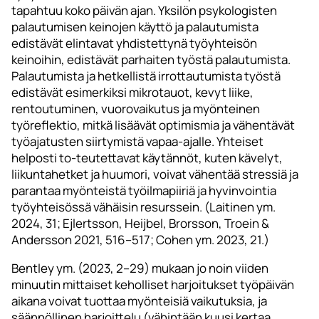
tapahtuu koko päivän ajan. Yksilön psykologisten
palautumisen keinojen käyttö ja palautumista
edistävät elintavat yhdistettynä työyhteisön
keinoihin, edistävät parhaiten työstä palautumista.
Palautumista ja hetkellistä irrottautumista työstä
edistävät esimerkiksi mikrotauot, kevyt liike,
rentoutuminen, vuorovaikutus ja myönteinen
työreflektio, mitkä lisäävät optimismia ja vähentävät
työajatusten siirtymistä vapaa-ajalle. Yhteiset
helposti to-teutettavat käytännöt, kuten kävelyt,
liikuntahetket ja huumori, voivat vähentää stressiä ja
parantaa myönteistä työilmapiiriä ja hyvinvointia
työyhteisössä vähäisin resurssein. (Laitinen ym.
2024, 31; Ejlertsson, Heijbel, Brorsson, Troein &
Andersson 2021, 516–517; Cohen ym. 2023, 21.)
Bentley ym. (2023, 2–29) mukaan jo noin viiden
minuutin mittaiset keholliset harjoitukset työpäivän
aikana voivat tuottaa myönteisiä vaikutuksia, ja
säännöllinen harjoittelu (vähintään kuusi kertaa