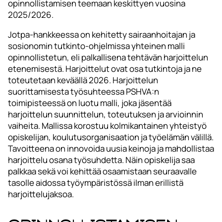
opinnollistamisen teemaan keskittyen vuosina
2025/2026.
Jotpa-hankkeessa on kehitetty sairaanhoitajan ja
sosionomin tutkinto-ohjelmissa yhteinen malli
opinnollistetun, eli palkallisena tehtävän harjoittelun
etenemisestä. Harjoittelut ovat osa tutkintoja ja ne
toteutetaan keväällä 2026. Harjoittelun
suorittamisesta työsuhteessa PSHVA:n
toimipisteessä on luotu malli, joka jäsentää
harjoittelun suunnittelun, toteutuksen ja arvioinnin
vaiheita. Mallissa korostuu kolmikantainen yhteistyö
opiskelijan, koulutusorganisaation ja työelämän välillä.
Tavoitteena on innovoida uusia keinoja ja mahdollistaa
harjoittelu osana työsuhdetta. Näin opiskelija saa
palkkaa sekä voi kehittää osaamistaan seuraavalle
tasolle aidossa työympäristössä ilman erillistä
harjoittelujaksoa.