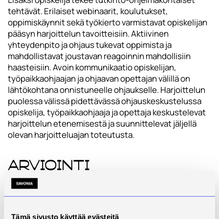
tehtävät. Erilaiset webinaarit, koulutukset,
oppimiskäynnit sekä työkierto varmistavat opiskelijan
pääsyn harjoittelun tavoitteisiin. Aktiivinen
yhteydenpito ja ohjaus tukevat oppimista ja
mahdollistavat joustavan reagoinnin mahdollisiin
haasteisiin. Avoin kommunikaatio opiskelijan,
työpaikkaohjaajan ja ohjaavan opettajan välillä on
lähtökohtana onnistuneelle ohjaukselle. Harjoittelun
puolessa välissä pidettävässä ohjauskeskustelussa
opiskelija, työpaikkaohjaaja ja opettaja keskustelevat
harjoittelun etenemisestä ja suunnittelevat jäljellä
olevan harjoitteluajan toteutusta.
Arviointi
Arviointivaiheessa opiskelijan osaamista tarkastellaan
sekä arviointipalavereissa että kirjallisesti. Reflektoiva
webinaari yhteistyössä työelämän kanssa ja palaute
Tämä sivusto käyttää evästeitä