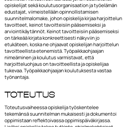
opiskelijat sekä koulutusorganisaation ja työelämän
edustajat, viimeistellään opinnollistamisen
suunnitelmalomake, johon opiskelija kirjaa harjoittelun
tavoitteet, keinot tavoitteisiin pääsemiseksi ja
arviointikäytännöt. Keinot tavoitteisiin pääsemiseksi
on tärkeää kirjata konkreettisesti näkyviin jo
etukäteen, koska ne ohjaavat opiskelijan harjoittelun
tavoitteellista etenemistä. Työpaikkaohjaajan
nimeäminen ja koulutus varmistavat, että
harjoitteluohjaus on tavoitteellista ja opiskelijaa
tukevaa. Työpaikkaohjaajan koulutuksesta vastaa
työnantaja.
Toteutus
Toteutusvaiheessa opiskelija työskentelee
tekemänsä suunnitelman mukaisesti ja dokumentoi
oppimistaan reflektoivassa oppimispäiväkirjassa.
Lisäksi opiskelija tekee tutkinto-ohjelmakohtaiset