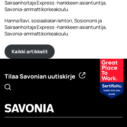
Sairaanhoitaja Express -hankkeen asiantuntija,
Savonia-ammattikorkeakoulu
Hanna Ravi, sosiaalialan lehtori, Sosionomi ja
Sairaanhoitaja Express -hankkeen asiantuntija,
Savonia-ammattikorkeakoulu
Kaikki artikkelit
Tilaa Savonian uutiskirje