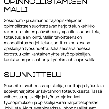
Opinnollistamisen
malli
Sosionomi- ja sairaanhoitajaopiskelijoiden
opinnollistaen suoritettavan harjoittelun kehikko
rakentuu kolmen päävaiheen ympärille: suunnittelu,
toteutus ja arviointi. Mallin tavoitteena on
mahdollistaa harjoittelun suorittaminen osana
opiskelijan työsuhdetta. Jokaisessa vaiheessa
korostuu kolmikantainen yhteistyö opiskelijan,
koulutusorganisaation ja työelämäohjaajan välillä.
Suunnittelu
Suunnitteluvaiheessa opiskelija, opettaja ja työantaja
sopivat harjoittelun käytännön toteutuksesta. Tässä
vaiheessa opiskelija ja työnantaja laativat
työsopimuksen ja opiskelija varaa harjoittelupaikan
Jobiilista. Aloituswebinaarissa, johon osallistuvat