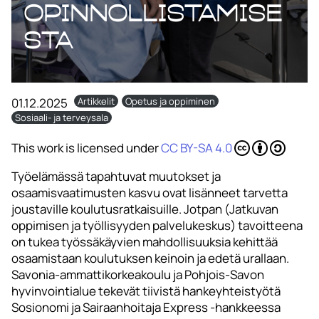
opinnollistamise
sta
01.12.2025
Artikkelit
Opetus ja oppiminen
Sosiaali- ja terveysala
This work is licensed under
CC BY-SA 4.0
Työelämässä tapahtuvat muutokset ja
osaamisvaatimusten kasvu ovat lisänneet tarvetta
joustaville koulutusratkaisuille. Jotpan (Jatkuvan
oppimisen ja työllisyyden palvelukeskus) tavoitteena
on tukea työssäkäyvien mahdollisuuksia kehittää
osaamistaan koulutuksen keinoin ja edetä urallaan.
Savonia-ammattikorkeakoulu ja Pohjois-Savon
hyvinvointialue tekevät tiivistä hankeyhteistyötä
Sosionomi ja Sairaanhoitaja Express -hankkeessa