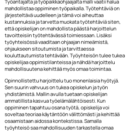
Työantajalta ja työpaikkaohjaajalta malli vaatii halua
mahdollistaa oppiminen työpaikalla. Työtehtäviä on
järjesteltävä uudelleen ja tämä voi aiheuttaa
kustannuksia ja tarvetta muokata työtehtäviä siten,
että opiskelijan on mahdollista päästä harjoittelun
tavoitteisiin työtehtävässä toimiessaan. Lisäksi
työyhteisössä vaaditaan ohjaajan nimeämistä,
ohjaukseen sitoutumista ja tarvittaessa
kouluttautumista tehtävään. Työyhteisön tulee tukea
opiskelijaa oppimistilanteissa ja nähdä harjoittelu
mahdollisuutena kehittää myös omaa toimintaa.
Opinnollistettu harjoittelu tuo monenlaisia hyötyjä.
Sen suurin vahvuus on tukea opiskelun ja työn
yhdistämistä. Mallin avulla tuetaan opiskelijan
ammatillista kasvua työelämälähtöisesti. Kun
oppiminen tapahtuu osana työtä, opiskelija voi
soveltaa teoriaa käytäntöön välittömästi ja kehittää
osaamistaan aidossa kontekstissa. Samalla
työyhteisö saa mahdollisuuden tarkastella omaa