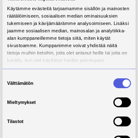
opinnollistamisen mallista tarjoavat mahdollisuuden
yhteiseen kehittämiseen. Harjoittelun päätteeksi
Käytämme evästeitä tarjoamamme sisällön ja mainosten
järjestettävissä työpajoissa mallia jatkokehitetään
räätälöimiseen, sosiaalisen median ominaisuuksien
saadun palautteen pohjalta.
tukemiseen ja kävijämäärämme analysoimiseen. Lisäksi
jaamme sosiaalisen median, mainosalan ja analytiikka-
Opinnollistamisen mallissa vahvuutena on sen
alan kumppaneillemme tietoja siitä, miten käytät
rakenteellisuus ja yhteistoiminnallisuus. Kun kaikki
sivustoamme. Kumppanimme voivat yhdistää näitä
osapuolet sitoutuvat yhteiseen tavoitteeseen, jolloin
tietoja muihin tietoihin, joita olet antanut heille tai joita on
harjoittelu tukee sekä opiskelijan oppimista että
kerätty, kun olet käyttänyt heidän palvelujaan.
työyhteisön osaamisen kehittämistä. Malli tarjoaa
selkeän viitekehyksen, jonka avulla harjoittelu voidaan
toteuttaa laadukkaasti ja työelämälähtöisesti.
Suostumuksen
Välttämätön
valinta
Harjoittelun
Mieltymykset
opinnollistaminen
vaatii kaikkien
Tilastot
osapuolten
sitoutumista ja