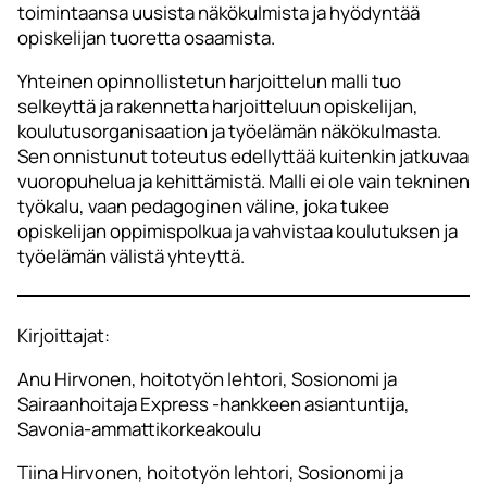
toimintaansa uusista näkökulmista ja hyödyntää
opiskelijan tuoretta osaamista.
Yhteinen opinnollistetun harjoittelun malli tuo
selkeyttä ja rakennetta harjoitteluun opiskelijan,
koulutusorganisaation ja työelämän näkökulmasta.
Sen onnistunut toteutus edellyttää kuitenkin jatkuvaa
vuoropuhelua ja kehittämistä. Malli ei ole vain tekninen
työkalu, vaan pedagoginen väline, joka tukee
opiskelijan oppimispolkua ja vahvistaa koulutuksen ja
työelämän välistä yhteyttä.
Kirjoittajat:
Anu Hirvonen, hoitotyön lehtori, Sosionomi ja
Sairaanhoitaja Express -hankkeen asiantuntija,
Savonia-ammattikorkeakoulu
Tiina Hirvonen, hoitotyön lehtori, Sosionomi ja