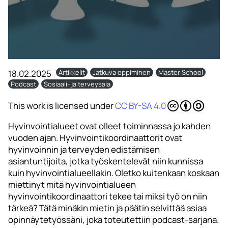
18.02.2025
Artikkelit
Jatkuva oppiminen
Master School
Podcast
Sosiaali- ja terveysala
This work is licensed under
CC BY-SA 4.0
Hyvinvointialueet ovat olleet toiminnassa jo kahden
vuoden ajan. Hyvinvointikoordinaattorit ovat
hyvinvoinnin ja terveyden edistämisen
asiantuntijoita, jotka työskentelevät niin kunnissa
kuin hyvinvointialueellakin. Oletko kuitenkaan koskaan
miettinyt mitä hyvinvointialueen
hyvinvointikoordinaattori tekee tai miksi työ on niin
tärkeä? Tätä minäkin mietin ja päätin selvittää asiaa
opinnäytetyössäni, joka toteutettiin podcast-sarjana.