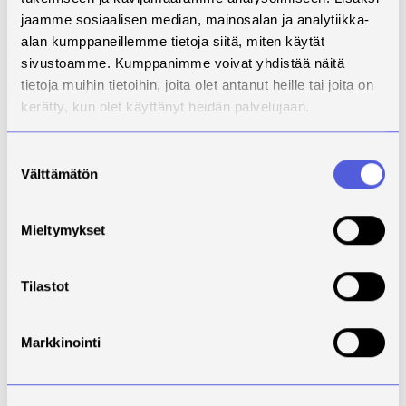
jaamme sosiaalisen median, mainosalan ja analytiikka-
alan kumppaneillemme tietoja siitä, miten käytät
sivustoamme. Kumppanimme voivat yhdistää näitä
tietoja muihin tietoihin, joita olet antanut heille tai joita on
kerätty, kun olet käyttänyt heidän palvelujaan.
Suostumuksen
Välttämätön
valinta
Kuva 1. Hyvinvointialueen hyvinvointikoordinaattorin
Mieltymykset
työn sisältöä. Kuva: Elisa Kananen.
Podcast-sarjassa tuli myös esille millaista osaamista
Tilastot
ja valmiutta hyvinvointikoordinaattorin työ edellyttää.
Käy kuuntelemassa nämä vinkit ja kaikki
Markkinointi
Hyvinvointikoordinaattorina hyvinvointialueella
podcast-jaksot Savonian Soundcloudista:
Hyvinvointikoordinaattorina hyvinvointialueella -