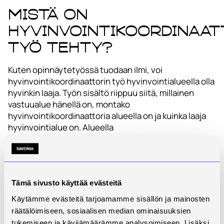
Mistä on
hyvinvointikoordinaat
työ tehty?
Kuten opinnäytetyössä tuodaan ilmi, voi
hyvinvointikoordinaattorin työ hyvinvointialueella olla
hyvinkin laaja. Työn sisältö riippuu siitä, millainen
vastuualue hänellä on, montako
hyvinvointikoordinaattoria alueella on ja kuinka laaja
hyvinvointialue on. Alueella
hyvinvointikoordinaattoreilla voi olla oma vastuualue,
kuten järjestöyhteistyö tai osallisuus. (Kananen 2024,
8-10.) Mutta mistä kaikesta työ sitten koostuu?
Haastatteluiden perusteella olen koonnut
Tämä sivusto käyttää evästeitä
hyvinvointikoordinaattorin työn sisällöt kuvaksi (kuva
1).
Käytämme evästeitä tarjoamamme sisällön ja mainosten
räätälöimiseen, sosiaalisen median ominaisuuksien
tukemiseen ja kävijämäärämme analysoimiseen. Lisäksi