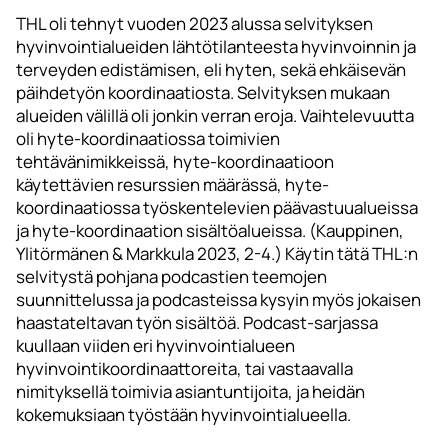
THL oli tehnyt vuoden 2023 alussa selvityksen
hyvinvointialueiden lähtötilanteesta hyvinvoinnin ja
terveyden edistämisen, eli hyten, sekä ehkäisevän
päihdetyön koordinaatiosta. Selvityksen mukaan
alueiden välillä oli jonkin verran eroja. Vaihtelevuutta
oli hyte-koordinaatiossa toimivien
tehtävänimikkeissä, hyte-koordinaatioon
käytettävien resurssien määrässä, hyte-
koordinaatiossa työskentelevien päävastuualueissa
ja hyte-koordinaation sisältöalueissa. (Kauppinen,
Ylitörmänen & Markkula 2023, 2-4.) Käytin tätä THL:n
selvitystä pohjana podcastien teemojen
suunnittelussa ja podcasteissa kysyin myös jokaisen
haastateltavan työn sisältöä. Podcast-sarjassa
kuullaan viiden eri hyvinvointialueen
hyvinvointikoordinaattoreita, tai vastaavalla
nimityksellä toimivia asiantuntijoita, ja heidän
kokemuksiaan työstään hyvinvointialueella.