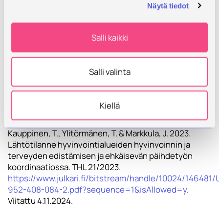
podcast-sarja.
Näytä tiedot
Kirjoittaja:
Salli kaikki
Elisa Kananen, hyvinvointikoordinaattoriopiskelija
YAMK, Savonia-ammattikorkeakoulu
Salli valinta
LÄHTEET
Kananen, E. 2024. Hyvinvointikoordinaattorina
hyvinvointialueella.
https://urn.fi/URN:NBN:fi:amk-
Kiellä
2024111828641
. Viitattu 2.11.2024.
Kauppinen, T., Ylitörmänen, T. & Markkula, J. 2023.
Lähtötilanne hyvinvointialueiden hyvinvoinnin ja
terveyden edistämisen ja ehkäisevän päihdetyön
koordinaatiossa. THL 21/2023.
https://www.julkari.fi/bitstream/handle/10024/14648
952-408-084-2.pdf?sequence=1&isAllowed=y
.
Viitattu 4.11.2024.