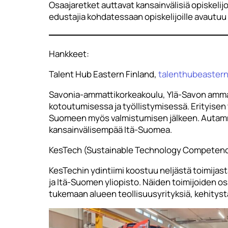
Osaajaretket auttavat kansainvälisiä opiskelij
edustajia kohdatessaan opiskelijoille avautuu 
Hankkeet:
Talent Hub Eastern Finland,
talenthubeasternf
Savonia-ammattikorkeakoulu, Ylä-Savon ammattio
kotoutumisessa ja työllistymisessä. Erityisen t
Suomeen myös valmistumisen jälkeen. Autamme
kansainvälisempää Itä-Suomea.
KesTech (Sustainable Technology Competenc
KesTechin ydintiimi koostuu neljästä toimijas
ja Itä-Suomen yliopisto. Näiden toimijoiden 
tukemaan alueen teollisuusyrityksiä, kehityst