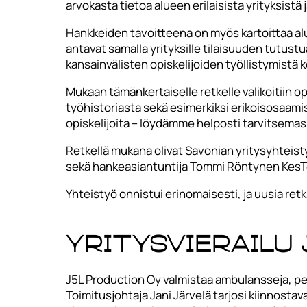
arvokasta tietoa alueen erilaisista yrityksistä
Hankkeiden tavoitteena on myös kartoittaa alue
antavat samalla yrityksille tilaisuuden tutustu
kansainvälisten opiskelijoiden työllistymistä 
Mukaan tämänkertaiselle retkelle valikoitiin op
työhistoriasta sekä esimerkiksi erikoisosaamis
opiskelijoita – löydämme helposti tarvitsemas
Retkellä mukana olivat Savonian yritysyhteist
sekä hankeasiantuntija Tommi Röntynen KesTe
Yhteistyö onnistui erinomaisesti, ja uusia retki
Yritysvierailu
J5L Production Oy valmistaa ambulansseja, pel
Toimitusjohtaja Jani Järvelä tarjosi kiinnosta