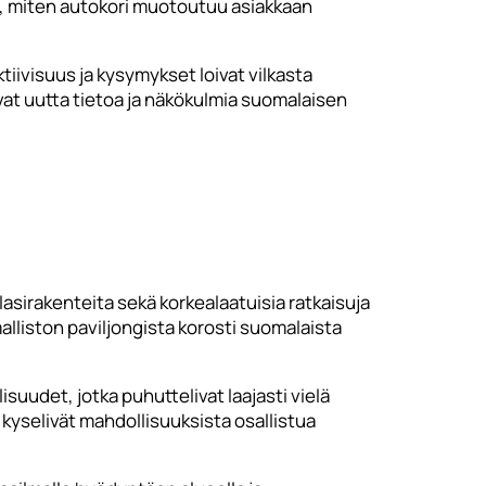
n, miten autokori muotoutuu asiakkaan
tiivisuus ja kysymykset loivat vilkasta
ivat uutta tietoa ja näkökulmia suomalaisen
 lasirakenteita sekä korkealaatuisia ratkaisuja
alliston paviljongista korosti suomalaista
suudet, jotka puhuttelivat laajasti vielä
a kyselivät mahdollisuuksista osallistua