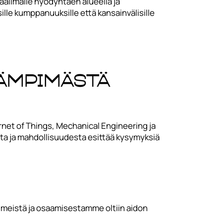
aailmalle hyödyntäen alueella ja
sille kumppanuuksille että kansainvälisille
lämpimästä
ernet of Things, Mechanical Engineering ja
sta ja mahdollisuudesta esittää kysymyksiä
n: meistä ja osaamisestamme oltiin aidon