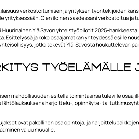
 tilaisuus verkostoitumisen ja yrityksen työntekijöiden ka
le yrityksessään. Olen iloinen saadessani verkostoitua ja tu
vi Huurinainen Ylä Savon yhteistyöpilotit 2025-hankkeesta. 
a. Esittelyssä ja koko osaajamatkan yhteydessä esille nou
yhteisöllisyys, jotka tekevät Ylä-Savosta houkuttelevan pai
kitys työelämälle 
maisen mahdollisuuden esitellä toimintaansa tuleville osaajil
mia lähtölaukauksena harjoittelu-, opinnäyte- tai tutkimusy
jaksot ovat pakollinen osa opintoja, ja harjoittelupaikkoje
saaminen valuu muualle.