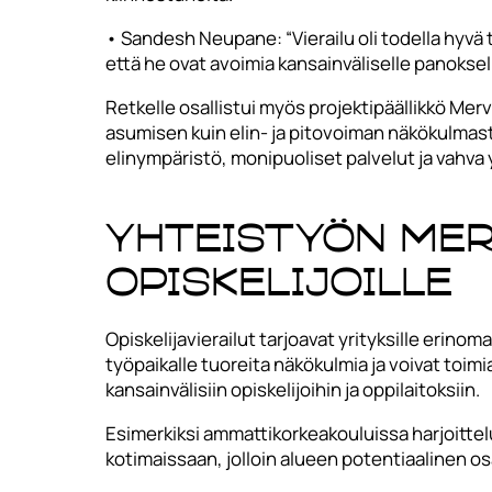
• Sandesh Neupane: “Vierailu oli todella hyvä
että he ovat avoimia kansainväliselle panoksel
Retkelle osallistui myös projektipäällikkö Mer
asumisen kuin elin- ja pitovoiman näkökulmast
elinympäristö, monipuoliset palvelut ja vahva 
Yhteistyön mer
opiskelijoille
Opiskelijavierailut tarjoavat yrityksille erino
työpaikalle tuoreita näkökulmia ja voivat toi
kansainvälisiin opiskelijoihin ja oppilaitoksiin.
Esimerkiksi ammattikorkeakouluissa harjoittelu
kotimaissaan, jolloin alueen potentiaalinen o