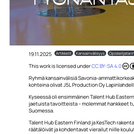
19.11.2025
Artikkelit
Kansainvälisyys
Opiskelijatari
This work is licensed under
CC BY-SA 4.0
Ryhmä kansainvälisiä Savonia-ammattikorkeako
kohteina olivat J5L Production Oy Lapinlahdell
Kyseessä oli ensimmäinen Talent Hub Eastern F
jaetuista tavoitteista – molemmat hankkeet tuk
Suomessa.
Talent Hub Eastern Finland ja KesTech rakentav
räätälöivät ja kohdentavat vierailut niille koulu