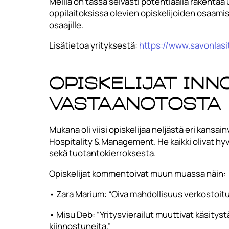
Meillä on tässä selvästi potentiaalia rakenta
oppilaitoksissa olevien opiskelijoiden osaamist
osaajille.
Lisätietoa yrityksestä:
https://www.savonlasit
Opiskelijat in
vastaanotosta
Mukana oli viisi opiskelijaa neljästä eri kansa
Hospitality & Management. He kaikki olivat hy
sekä tuotantokierroksesta.
Opiskelijat kommentoivat muun muassa näin:
• Zara Marium: “Oiva mahdollisuus verkostoit
• Misu Deb: “Yritysvierailut muuttivat käsitys
kiinnostuneita.”