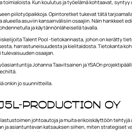
 ja toimialoista. Kun koulutus ja työelämä kohtaavat, syntyy 
en piilotyöpaikkoja. Opintoretket tukevat tätä tarjoamalla 
a alueella asuviin kansainvälisiin osaajiin. Näin hankkeet e
kohdennetulla ja käytännönläheisellä tavalla.
iskelijoita Talent Pool -tietokannasta, johon on kerätty tie
esta, harrastuneisuudesta ja kielitaidosta. Tietokanta koht
i tulevaisuuden osaajan.
yöasiantuntija Johanna Taavitsainen ja YSAOn projektipääll
chiltä.
ä onkin jo suunnitteilla.
 J5L-Production Oy
astustoimen johtoautoja ja muita erikoiskäyttöön tehtyjä 
van ja asiantuntevan katsauksen siihen, miten strategiset 