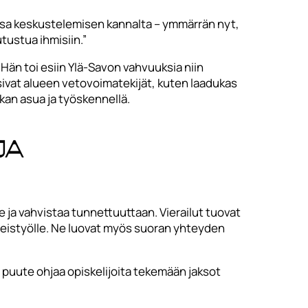
nssa keskustelemisen kannalta – ymmärrän nyt,
tustua ihmisiin.”
Hän toi esiin Ylä-Savon vahvuuksia niin
sivat alueen vetovoimatekijät, kuten laadukas
kan asua ja työskennellä.
ja
le ja vahvistaa tunnettuuttaan. Vierailut tuovat
hteistyölle. Ne luovat myös suoran yhteyden
n puute ohjaa opiskelijoita tekemään jaksot