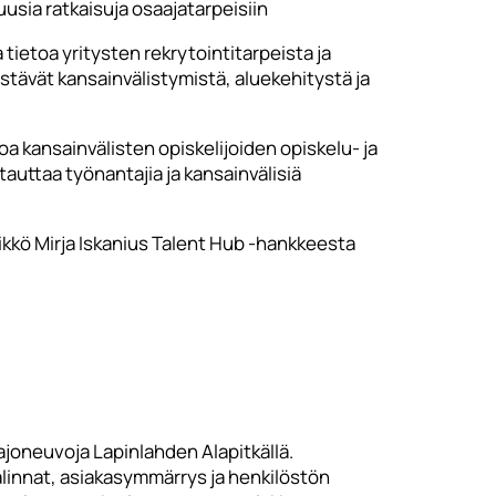
uusia ratkaisuja osaajatarpeisiin
tietoa yritysten rekrytointitarpeista ja
distävät kansainvälistymistä, aluekehitystä ja
toa kansainvälisten opiskelijoiden opiskelu- ja
auttaa työnantajia ja kansainvälisiä
ikkö Mirja Iskanius Talent Hub -hankkeesta
ajoneuvoja Lapinlahden Alapitkällä.
valinnat, asiakasymmärrys ja henkilöstön