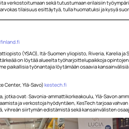
oita verkostoitumaan sekä tutustumaan erilaisiin työympäris
arvokas tilaisuus esittäytyä, tulla huomatuksi ja kysyä suor
inland.fi
pisto (YSAO), Itä-Suomen yliopisto, Riveria, Karelia ja Sak
ärkeää on löytää alueelta työharjoittelupaikkoja opintojen a
 paikallisia työnantajia löytämään osaavia kansainvälisi
e Center, Ylä-Savo)
kestech.fi
ta, jotka ovat: Savonia-ammattikorkeakoulu, Ylä-Savon amma
osaamista ja verkostoja hyödyntäen, KesTech tarjoaa vahva
ä, vihreän siirtymän edistämistä sekä kansainvälisten osa