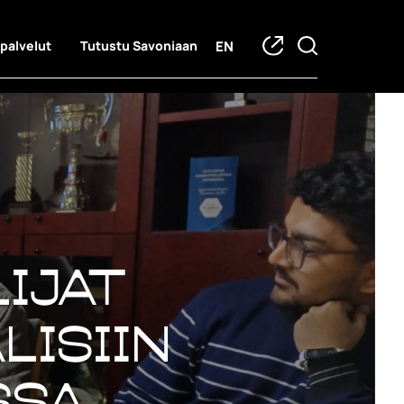
EN
 palvelut
Tutustu Savoniaan
ijat
lisiin
ssa