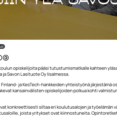
nat
ulun opiskelijoita pääsi tutustumismatkalle kahteen yläsa
a ja Savon Lasituote Oy Iisalmessa.
inland- ja KesTech-hankkeiden yhteistyönä järjestämä osaa
evat kansainvälisten opiskelijoiden polkua kohti valmistumis
at konkreettisesti siltaa eri koulutusalojen ja työelämän v
tusaloille, joista yritykset ovat kiinnostuneita. Opintoretket 