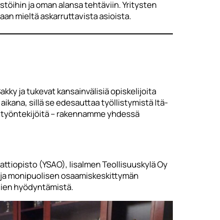
töihin ja oman alansa tehtäviin. Yritysten
aan mieltä askarruttavista asioista.
ky ja tukevat kansainvälisiä opiskelijoita
ikana, sillä se edesauttaa työllistymistä Itä-
ä työntekijöitä – rakennamme yhdessä
ttiopisto (YSAO), Iisalmen Teollisuuskylä Oy
n ja monipuolisen osaamiskeskittymän
ajien hyödyntämistä.