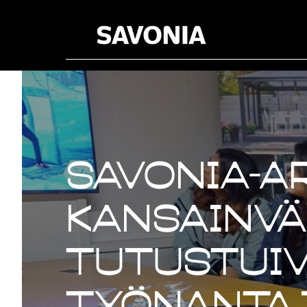
Savonia-ar
Kansainvä
tutustuiv
työnantaj