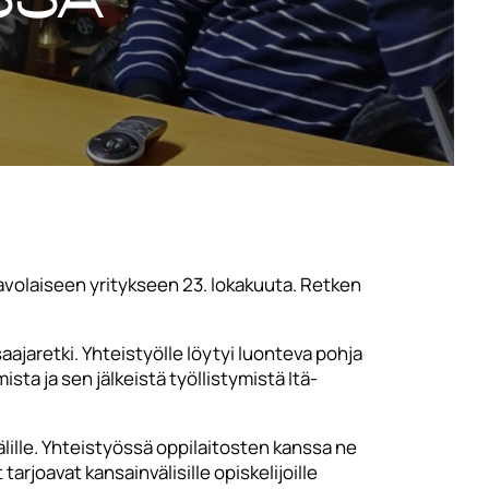
volaiseen yritykseen 23. lokakuuta. Retken
jaretki. Yhteistyölle löytyi luonteva pohja
ta ja sen jälkeistä työllistymistä Itä-
älille. Yhteistyössä oppilaitosten kanssa ne
tarjoavat kansainvälisille opiskelijoille