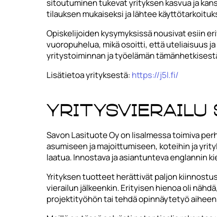
sitoutuminen tukevat yrityksen kasvua ja kan
tilauksen mukaiseksi ja lähtee käyttötarkoitu
Opiskelijoiden kysymyksissä nousivat esiin eri
vuoropuhelua, mikä osoitti, että uteliaisuus j
yritystoiminnan ja työelämän tämänhetkisestä
Lisätietoa yrityksestä:
https://j5l.fi/
Yritysvierailu
Savon Lasituote Oy on Iisalmessa toimiva perhey
asumiseen ja majoittumiseen, koteihin ja yrity
laatua. Innostava ja asiantunteva englannin ki
Yrityksen tuotteet herättivät paljon kiinnostu
vierailun jälkeenkin. Erityisen hienoa oli nähd
projektityöhön tai tehdä opinnäytetyö aiheen 