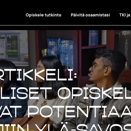
Opiskele tutkinto
Päivitä osaamistasi
TKI ja
tikkeli:
liset opiskel
at potentiaa
iin Ylä-Savo