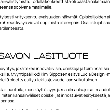
sainvälistymistä. Todella konkreettista oli päästä näkemää
kseensa sopivana maailmalle.
tyisesti yrityksen tulevaisuuden näkymät. Opiskelijoiden ak
a rohkeus kysyä vievät oppimista eteenpäin. Osallistujat sa
 tilanteesta.
 Savon Lasituote
ritys, joka tekee innovatiivisia, uniikkeja ja toiminnallisia
ksille. Myyntipäällikkö Kimi Sipposen esitys Lucia Design -m
elellä pidetty esitys teki sujuvuudellaan vaikutuksen.
sta: muotoilu, monikäyttöisyys ja maailmanlaajuiset mahdolli
ä, miten kansainväliset opiskelijat innostuivat esityksestä j
parissa.