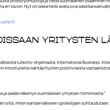
a uusia yhteistyömuotoja ja viedä suomalainen osaaminen m
a eri tavoin. Nyt on oikea hetki avata ovia sekä kansainväli
uote.fi/
noissaan yritysten 
invälisestä tutkinto-ohjelmasta: International Business, Int
vin innostuneita isäntäyritysten positiivisesta vastaanoto
ua ja saada näkemys suomalaisen yrityksen toiminnasta.”
täni siitä, miten kansainväliseen opiskelijaan suhtaudutaa