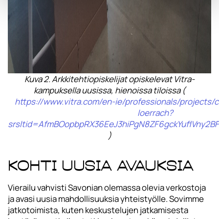
Kuva 2. Arkkitehtiopiskelijat opiskelevat Vitra-
kampuksella uusissa, hienoissa tiloissa (
https://www.vitra.com/en-ie/professionals/projects/c
loerrach?
srsltid=AfmBOopbpRX36EeJ3hiPgN8ZF6gckYuflVny2
)
Kohti uusia avauksia
Vierailu vahvisti Savonian olemassa olevia verkostoja
ja avasi uusia mahdollisuuksia yhteistyölle. Sovimme
jatkotoimista, kuten keskustelujen jatkamisesta