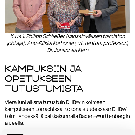
Kuva 1. Philipp Schließer (kansainvälisen toimiston
johtaja), Anu-Riikka Korhonen, vt. rehtori, professori,
Dr. Johannes Kern
Kampuksiin ja
opetukseen
tutustumista
Vierailuni aikana tutustuin DHBW:n kolmeen
kampukseen Lörrachissa. Kokonaisuudessaan DHBW
toimii yhdeksällä paikkakunnalla Baden-Württenbergin
alueella.
Tapasin myös turismin oppiaineen henkilökuntaa,