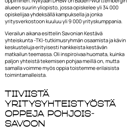
oppiminen. Nykyään DHBW on Baden-Württembergin
alueen suurin yliopisto, jossa opiskelee yli 34 000
opiskelijaa yhdeksällä kampuksella ja jonka
yritysverkostoon kuuluu yli 9 000 yrityskumppania.
Vierailun aikana esittelin Savonian Kestävä
yhteiskunta -TKI-tutkimusryhmän osaamista ja kävin
keskusteluja erityisesti hankkeista kestävän
matkailun teemassa. Oli inspiroivaa huomata, kuinka
paljon yhteistä tekemisen pohjaa meillä on, mutta
samalla voimme myös oppia toistemme erilaisista
toimintamalleista.
Tiiviistä
yritysyhteistyöstä
oppeja Pohjois-
Savoon