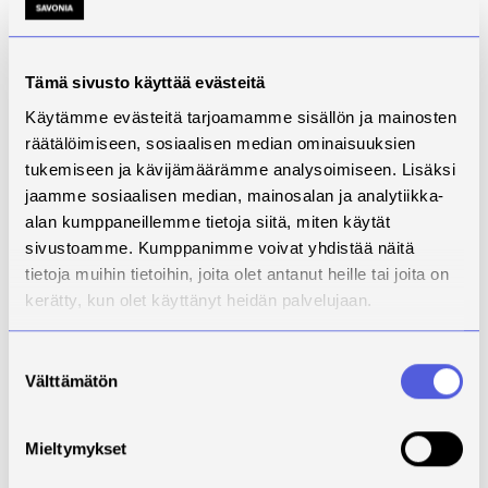
mukaan lukien koulutusjohtaja Valentin Weislämnen
sekä tutkijoita. Keskustelimme tutkimushankkeista,
vertailimme koulutuksia ja jaoimme näkemyksiä
Tämä sivusto käyttää evästeitä
osaamisalueistamme.
Käytämme evästeitä tarjoamamme sisällön ja mainosten
Matkan aikana tapasin myös opiskelijoita, jotka ovat
räätälöimiseen, sosiaalisen median ominaisuuksien
tulossa Savoniaan vaihtoon seuraavana lukuvuonna.
tukemiseen ja kävijämäärämme analysoimiseen. Lisäksi
Keskustelimme Kuopion seudusta ja Savonian
jaamme sosiaalisen median, mainosalan ja analytiikka-
opinnoista ja eroista Suomen ja Saksan välillä.
alan kumppaneillemme tietoja siitä, miten käytät
sivustoamme. Kumppanimme voivat yhdistää näitä
tietoja muihin tietoihin, joita olet antanut heille tai joita on
kerätty, kun olet käyttänyt heidän palvelujaan.
Suostumuksen
Välttämätön
valinta
Mieltymykset