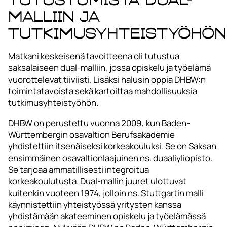
malliin ja
tutkimusyhteistyöhön
Matkani keskeisenä tavoitteena oli tutustua
saksalaiseen dual-malliin, jossa opiskelu ja työelämä
vuorottelevat tiiviisti. Lisäksi halusin oppia DHBW:n
toimintatavoista sekä kartoittaa mahdollisuuksia
tutkimusyhteistyöhön.
DHBW on perustettu vuonna 2009, kun Baden-
Württembergin osavaltion Berufsakademie
yhdistettiin itsenäiseksi korkeakouluksi. Se on Saksan
ensimmäinen osavaltionlaajuinen ns. duaaliyliopisto.
Se tarjoaa ammatillisesti integroitua
korkeakoulutusta. Dual-mallin juuret ulottuvat
kuitenkin vuoteen 1974, jolloin ns. Stuttgartin malli
käynnistettiin yhteistyössä yritysten kanssa
yhdistämään akateeminen opiskelu ja työelämässä