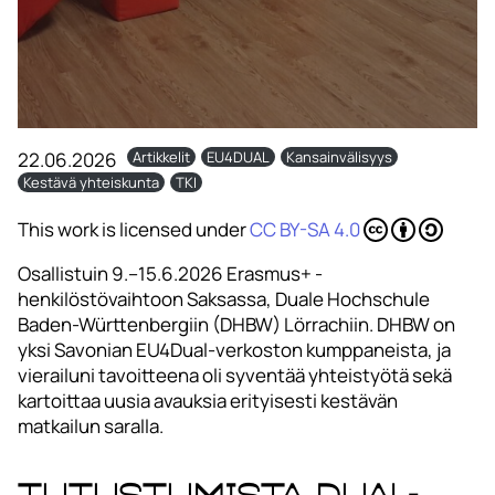
22.06.2026
Artikkelit
EU4DUAL
Kansainvälisyys
Kestävä yhteiskunta
TKI
This work is licensed under
CC BY-SA 4.0
Osallistuin 9.–15.6.2026 Erasmus+ -
henkilöstövaihtoon Saksassa, Duale Hochschule
Baden-Württenbergiin (DHBW) Lörrachiin. DHBW on
yksi Savonian EU4Dual-verkoston kumppaneista, ja
vierailuni tavoitteena oli syventää yhteistyötä sekä
kartoittaa uusia avauksia erityisesti kestävän
matkailun saralla.
Tutustumista dual-