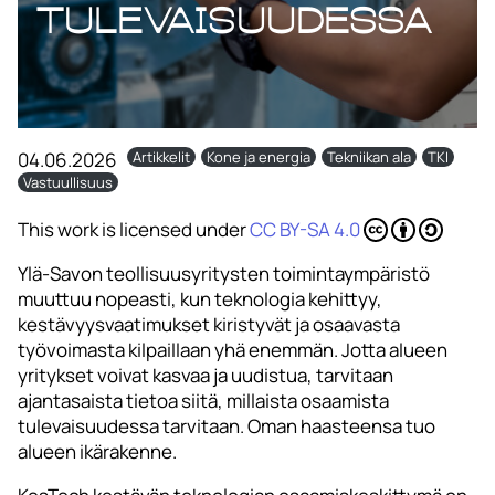
tulevaisuudessa
04.06.2026
Artikkelit
Kone ja energia
Tekniikan ala
TKI
Vastuullisuus
This work is licensed under
CC BY-SA 4.0
Ylä-Savon teollisuusyritysten toimintaympäristö
muuttuu nopeasti, kun teknologia kehittyy,
kestävyysvaatimukset kiristyvät ja osaavasta
työvoimasta kilpaillaan yhä enemmän. Jotta alueen
yritykset voivat kasvaa ja uudistua, tarvitaan
ajantasaista tietoa siitä, millaista osaamista
tulevaisuudessa tarvitaan. Oman haasteensa tuo
alueen ikärakenne.