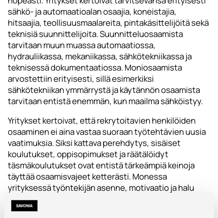
nopeasti. Yritykset kertoivat tarvitsevansa erityisesti
sähkö- ja automaatioalan osaajia, koneistajia,
hitsaajia, teollisuusmaalareita, pintakäsittelijöitä sekä
teknisiä suunnittelijoita. Suunnitteluosaamista
tarvitaan muun muassa automaatiossa,
hydrauliikassa, mekaniikassa, sähkötekniikassa ja
teknisessä dokumentaatiossa. Moniosaamista
arvostettiin erityisesti, sillä esimerkiksi
sähkötekniikan ymmärrystä ja käytännön osaamista
tarvitaan entistä enemmän, kun maailma sähköistyy.
Yritykset kertoivat, että rekrytoitavien henkilöiden
osaaminen ei aina vastaa suoraan työtehtävien uusia
vaatimuksia. Siksi kattava perehdytys, sisäiset
koulutukset, oppisopimukset ja räätälöidyt
täsmäkoulutukset ovat entistä tärkeämpiä keinoja
täyttää osaamisvajeet ketterästi. Monessa
yrityksessä työntekijän asenne, motivaatio ja halu
oppia painavat rekrytoinnissa paljon.