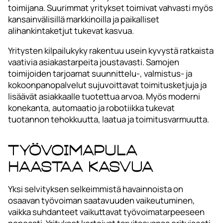
toimijana. Suurimmat yritykset toimivat vahvasti myös
kansainvälisillä markkinoilla ja paikalliset
alihankintaketjut tukevat kasvua.
Yritysten kilpailukyky rakentuu usein kyvystä ratkaista
vaativia asiakastarpeita joustavasti. Samojen
toimijoiden tarjoamat suunnittelu-, valmistus- ja
kokoonpanopalvelut sujuvoittavat toimitusketjuja ja
lisäävät asiakkaalle tuotettua arvoa. Myös moderni
konekanta, automaatio ja robotiikka tukevat
tuotannon tehokkuutta, laatua ja toimitusvarmuutta.
Työvoimapula
haastaa kasvua
Yksi selvityksen selkeimmistä havainnoista on
osaavan työvoiman saatavuuden vaikeutuminen,
vaikka suhdanteet vaikuttavat työvoimatarpeeseen