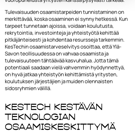
Tulevaisuuden osaamistarpeiden tunnistaminen on
merkittävää, koska osaaminen ei synny hetkessä. Kun
tarpeet tunnetaan ajoissa, voidaan koulutusta,
rekrytointia, investointeja ja yhteistyötä kehittää
pitkäjänteisesti ja kohdentaa resursseja tarkemmin.
KesTechin osaamistarveselvitys osoittaa, että Ylä-
Savon teollisuudessa on vahvaa osaamista ja
tulevaisuuteen tähtäävää kasvuhalua. Jotta tämä
potentiaali saadaan vielä vahvemmin hyödynnettyä,
on hyvä jatkaa yhteistyön kehittämistä yritysten,
koulutuksen järjestäjien ja muiden olennaisten
sidosryhmien välillä.
KesTech Kestävän
teknologian
osaamiskeskittymä