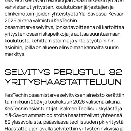
KesTech kestävän teknologian osaamiskeskittymä on
vahvistanut yritysten, koulutuksenjärjestäjien ja
elinkeinotoimijoiden yhteistyötä Ylä-Savossa. Kevään
2026 aikana valmistui KesTechin
osaamistarveselvitys, jonka tavoitteena oli kartoittaa
yritysten osaamiskapeikkoja ja auttaa suuntaamaan
koulutusta, kehittämistoimia ja yhteistyötä niihin
asioihin, joilla on alueen elinvoiman kannalta suurin
merkitys.
Selvitys perustuu 82
yrityshaastatteluun
KesTechin osaamistarveselvityksen aineisto kerättiin
tammikuun 2024 ja toukokuun 2026 välisenä aikana.
KesTechin asiantuntijat Iisalmen Teollisuuskylästä ja
Ylä-Savon ammattiopistolta haastattelivat yhteensä
82 yläsavolaista, pääasiassa teollisuuden pk-yritystä.
Haastattelujen avulla selvitettiin yritysten nykyisiä ja