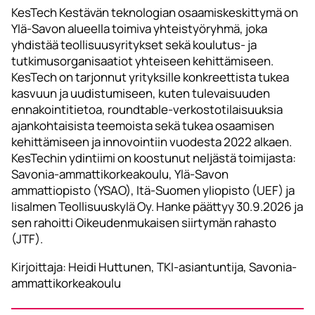
KesTech Kestävän teknologian osaamiskeskittymä on
Ylä-Savon alueella toimiva yhteistyöryhmä, joka
yhdistää teollisuusyritykset sekä koulutus- ja
tutkimusorganisaatiot yhteiseen kehittämiseen.
KesTech on tarjonnut yrityksille konkreettista tukea
kasvuun ja uudistumiseen, kuten tulevaisuuden
ennakointitietoa, roundtable-verkostotilaisuuksia
ajankohtaisista teemoista sekä tukea osaamisen
kehittämiseen ja innovointiin vuodesta 2022 alkaen.
KesTechin ydintiimi on koostunut neljästä toimijasta:
Savonia-ammattikorkeakoulu, Ylä-Savon
ammattiopisto (YSAO), Itä-Suomen yliopisto (UEF) ja
Iisalmen Teollisuuskylä Oy. Hanke päättyy 30.9.2026 ja
sen rahoitti Oikeudenmukaisen siirtymän rahasto
(JTF).
Kirjoittaja: Heidi Huttunen, TKI-asiantuntija, Savonia-
ammattikorkeakoulu