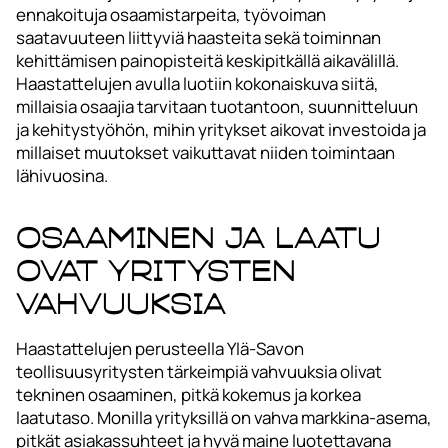
ennakoituja osaamistarpeita, työvoiman
saatavuuteen liittyviä haasteita sekä toiminnan
kehittämisen painopisteitä keskipitkällä aikavälillä.
Haastattelujen avulla luotiin kokonaiskuva siitä,
millaisia osaajia tarvitaan tuotantoon, suunnitteluun
ja kehitystyöhön, mihin yritykset aikovat investoida ja
millaiset muutokset vaikuttavat niiden toimintaan
lähivuosina.
Osaaminen ja laatu
ovat yritysten
vahvuuksia
Haastattelujen perusteella Ylä-Savon
teollisuusyritysten tärkeimpiä vahvuuksia olivat
tekninen osaaminen, pitkä kokemus ja korkea
laatutaso. Monilla yrityksillä on vahva markkina-asema,
pitkät asiakassuhteet ja hyvä maine luotettavana