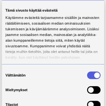
Automaatio,
Tämä sivusto käyttää evästeitä
robotiikka ja tekoäly
Käytämme evästeitä tarjoamamme sisällön ja mainosten
muuttavat
räätälöimiseen, sosiaalisen median ominaisuuksien
osaamistarpeita
tukemiseen ja kävijämäärämme analysoimiseen. Lisäksi
jaamme sosiaalisen median, mainosalan ja analytiikka-
Yritykset kertoivat suunnittelevansa investointeja
alan kumppaneillemme tietoja siitä, miten käytät
tuotantotiloihin, robottisoluihin, CNC-koneisiin,
sivustoamme. Kumppanimme voivat yhdistää näitä
lasereihin ja automatisoituihin tuotantolinjoihin.
tietoja muihin tietoihin, joita olet antanut heille tai joita on
Automaatio nähdään keinona parantaa tuottavuutta ja
kerätty, kun olet käyttänyt heidän palvelujaan.
laatua sekä se voi jossain määrin ratkaista
työvoimapulaan liittyviä haasteita. Uudet investoinnit
Suostumuksen
peilaavat myös niihin liittyviä osaamistarpeita.
Välttämätön
valinta
Robotiikka, PLC-ohjelmointi, 3D-mallinnuksen, CAM-
ohjelmistojen ja modernien tuotantomenetelmien
hallinta nousevat vahvasti esiin. Tekoälyn
Mieltymykset
hyödyntämisen mahdollisuuksia nähdään esimerkiksi
suunnittelussa, tuotannonohjauksessa ja prosessien
optimoinnissa.
Tilastot