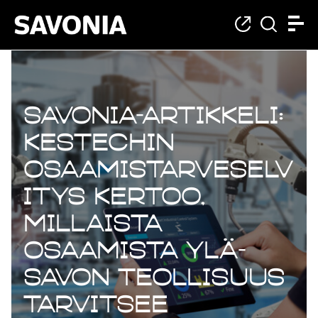
Savonia-artikkeli:
KesTechin
osaamistarveselv
itys kertoo,
millaista
osaamista Ylä-
Savon teollisuus
tarvitsee