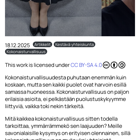
18.12.2025
Artikkelit
Kestävä yhteiskunta
Kokonaisturvallisuus
This work is licensed under
CC BY-SA 4.0
Kokonaisturvallisuudesta puhutaan enemmän kuin
koskaan, mutta sen kaikki puolet ovat harvoin esillä
samassa huoneessa. Kokonaisturvallisuus on paljon
erilaisia asioita, ei pelkästään puolustuskykyymme
liittyviä, vaikka toki nekin tärkeitä.
Mitä kaikkea kokonaisturvallisuus sitten todella
tarkoittaa, ymmärrämmekö sen laajuuden? Meille
savonialaisille kysymys on erityisen olennainen, sillä