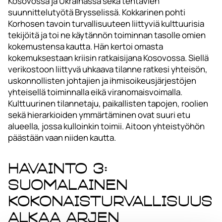
Kosovossa ja Ukrainassa sekä tehtävien
suunnittelutyötä Brysselissä. Kokkarinen pohti
Korhosen tavoin turvallisuuteen liittyviä kulttuurisia
tekijöitä ja toi ne käytännön toiminnan tasolle omien
kokemustensa kautta. Hän kertoi omasta
kokemuksestaan kriisin ratkaisijana Kosovossa. Siellä
verikostoon liittyvä uhkaava tilanne ratkesi yhteisön,
uskonnollisten johtajien ja ihmisoikeusjärjestöjen
yhteisellä toiminnalla eikä viranomaisvoimalla.
Kulttuurinen tilannetaju, paikallisten tapojen, roolien
sekä hierarkioiden ymmärtäminen ovat suuri etu
alueella, jossa kulloinkin toimii. Aitoon yhteistyöhön
päästään vaan niiden kautta.
Havainto 3:
Suomalainen
kokonaisturvallisuus
alkaa arjen