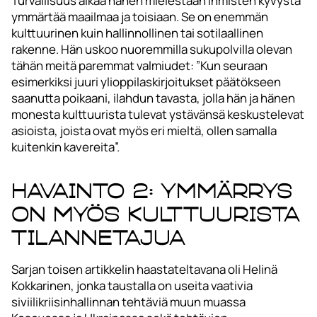
Turvallisuus alkaa hänen mielestään ihmisten kyvystä
ymmärtää maailmaa ja toisiaan. Se on enemmän
kulttuurinen kuin hallinnollinen tai sotilaallinen
rakenne. Hän uskoo nuoremmilla sukupolvilla olevan
tähän meitä paremmat valmiudet: ”Kun seuraan
esimerkiksi juuri ylioppilaskirjoitukset päätökseen
saanutta poikaani, ilahdun tavasta, jolla hän ja hänen
monesta kulttuurista tulevat ystävänsä keskustelevat
asioista, joista ovat myös eri mieltä, ollen samalla
kuitenkin kavereita”.
Havainto 2: Ymmärrys
on myös kulttuurista
tilannetajua
Sarjan toisen artikkelin haastateltavana oli Helinä
Kokkarinen, jonka taustalla on useita vaativia
siviilikriisinhallinnan tehtäviä muun muassa