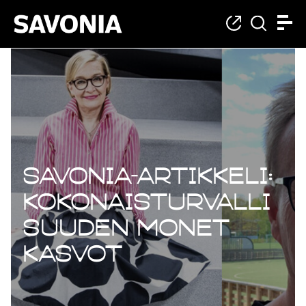
Savonia-artikkeli:
Kokonaisturvalli
suuden monet
kasvot