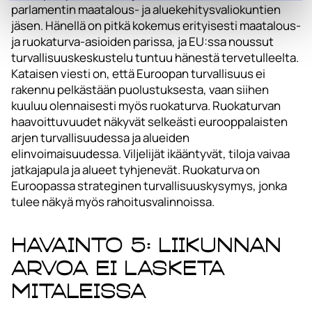
parlamentin maatalous- ja aluekehitysvaliokuntien
jäsen. Hänellä on pitkä kokemus erityisesti maatalous-
ja ruokaturva-asioiden parissa, ja EU:ssa noussut
turvallisuuskeskustelu tuntuu hänestä tervetulleelta.
Kataisen viesti on, että Euroopan turvallisuus ei
rakennu pelkästään puolustuksesta, vaan siihen
kuuluu olennaisesti myös ruokaturva. Ruokaturvan
haavoittuvuudet näkyvät selkeästi eurooppalaisten
arjen turvallisuudessa ja alueiden
elinvoimaisuudessa. Viljelijät ikääntyvät, tiloja vaivaa
jatkajapula ja alueet tyhjenevät. Ruokaturva on
Euroopassa strateginen turvallisuuskysymys, jonka
tulee näkyä myös rahoitusvalinnoissa.
Havainto 5: Liikunnan
arvoa ei lasketa
mitaleissa