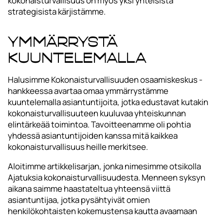
kokonaisturvallisuus on myös yksi yhteisistä
strategisista kärjistämme.
Ymmärrystä
kuuntelemalla
Halusimme Kokonaisturvallisuuden osaamiskeskus -
hankkeessa avartaa omaa ymmärrystämme
kuuntelemalla asiantuntijoita, jotka edustavat kutakin
kokonaisturvallisuuteen kuuluvaa yhteiskunnan
elintärkeää toimintoa. Tavoitteenamme oli pohtia
yhdessä asiantuntijoiden kanssa mitä kaikkea
kokonaisturvallisuus heille merkitsee.
Aloitimme artikkelisarjan, jonka nimesimme otsikolla
Ajatuksia kokonaisturvallisuudesta. Menneen syksyn
aikana saimme haastateltua yhteensä viittä
asiantuntijaa, jotka pysähtyivät omien
henkilökohtaisten kokemustensa kautta avaamaan