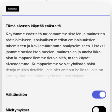
hyvinvoinnista
Eduskunnan varapuhemies Paula Risikolta pyysimme
näkemyksiä sosiaali- ja terveydenhuollon roolista
Tämä sivusto käyttää evästeitä
kokonaisturvallisuudessa, onhan Risikon oma tausta
juuri siellä. Hän on toiminut monissa eri rooleissa,
Käytämme evästeitä tarjoamamme sisällön ja mainosten
joihin turvallisuus kytkeytyy. Sairaanhoitajana se
räätälöimiseen, sosiaalisen median ominaisuuksien
merkitsi hänelle potilasturvallisuuden varmistamista,
tukemiseen ja kävijämäärämme analysoimiseen. Lisäksi
opettajana turvallisen oppimisympäristön
jaamme sosiaalisen median, mainosalan ja analytiikka-
rakentamista, johtajana ja esimiehenä turvallisen
alan kumppaneillemme tietoja siitä, miten käytät
työyhteisön luomista sekä kansanedustajana ja
sivustoamme. Kumppanimme voivat yhdistää näitä
ministerinä koko Suomen turvallisuuden
tietoja muihin tietoihin, joita olet antanut heille tai joita on
vahvistamista.
kerätty, kun olet käyttänyt heidän palvelujaan.
Risikko näki kokonaisturvallisuuden ihmisen jatkuvana
Suostumuksen
arjen hyvinvointina; kokemuksena siitä, että
Välttämätön
yhteiskunta toimii ja apua on saatavilla silloin, kun sitä
valinta
tarvitsee. Se on ihmisen oma subjektiivinen kokemus,
jota yhteiskunta joko vahvistaa tai heikentää. Ilman
Mieltymykset