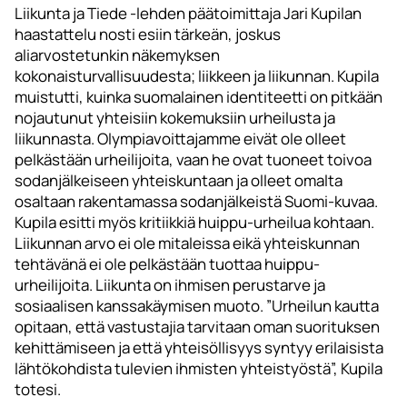
Liikunta ja Tiede -lehden päätoimittaja Jari Kupilan
haastattelu nosti esiin tärkeän, joskus
aliarvostetunkin näkemyksen
kokonaisturvallisuudesta; liikkeen ja liikunnan. Kupila
muistutti, kuinka suomalainen identiteetti on pitkään
nojautunut yhteisiin kokemuksiin urheilusta ja
liikunnasta. Olympiavoittajamme eivät ole olleet
pelkästään urheilijoita, vaan he ovat tuoneet toivoa
sodanjälkeiseen yhteiskuntaan ja olleet omalta
osaltaan rakentamassa sodanjälkeistä Suomi-kuvaa.
Kupila esitti myös kritiikkiä huippu-urheilua kohtaan.
Liikunnan arvo ei ole mitaleissa eikä yhteiskunnan
tehtävänä ei ole pelkästään tuottaa huippu-
urheilijoita. Liikunta on ihmisen perustarve ja
sosiaalisen kanssakäymisen muoto. ”Urheilun kautta
opitaan, että vastustajia tarvitaan oman suorituksen
kehittämiseen ja että yhteisöllisyys syntyy erilaisista
lähtökohdista tulevien ihmisten yhteistyöstä”, Kupila
totesi.