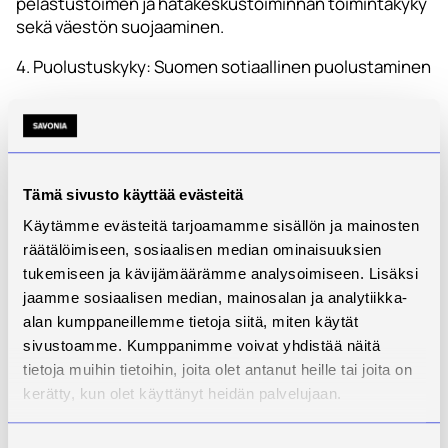
pelastustoimen ja hätäkeskustoiminnan toimintakyky
sekä väestön suojaaminen.
4. Puolustuskyky: Suomen sotiaallinen puolustaminen
5. Kansainvälinen ja EU-toiminta: Suomen
ulkomaankaupan sujuvuuden varmistaminen, Suomen
toiminta kansainvälisissä järjestöissä, humanitaarinen
apu.
Tämä sivusto käyttää evästeitä
6. Johtaminen: Valiton ylimmän johdon
Käytämme evästeitä tarjoamamme sisällön ja mainosten
päätöksenteon tukeminen, tilannekuvan
räätälöimiseen, sosiaalisen median ominaisuuksien
ylläpitäminen.
tukemiseen ja kävijämäärämme analysoimiseen. Lisäksi
jaamme sosiaalisen median, mainosalan ja analytiikka-
7. Henkinen kriisinkestävyys: Kulttuuripalvelujen
ylläpitäminen, nuorisotyön ja liikunnan
alan kumppaneillemme tietoja siitä, miten käytät
kansalaistoiminnan ylläpitäminen, syrjäytymisen ja
sivustoamme. Kumppanimme voivat yhdistää näitä
eriarvoisuuden ehkäiseminen, vapaaehtoistoiminnan
tietoja muihin tietoihin, joita olet antanut heille tai joita on
edistäminen ja väestön toipuminen.
kerätty, kun olet käyttänyt heidän palvelujaan.
Kokonaisturvallisuus syntyykin siis siitä, että kaikkia