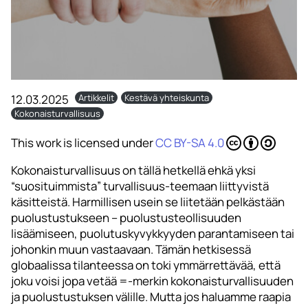
12.03.2025
Artikkelit
Kestävä yhteiskunta
Kokonaisturvallisuus
This work is licensed under
CC BY-SA 4.0
Kokonaisturvallisuus on tällä hetkellä ehkä yksi
“suosituimmista” turvallisuus-teemaan liittyvistä
käsitteistä. Harmillisen usein se liitetään pelkästään
puolustustukseen – puolustusteollisuuden
lisäämiseen, puolutuskyvykkyyden parantamiseen tai
johonkin muun vastaavaan. Tämän hetkisessä
globaalissa tilanteessa on toki ymmärrettävää, että
joku voisi jopa vetää =-merkin kokonaisturvallisuuden
ja puolustustuksen välille. Mutta jos haluamme raapia