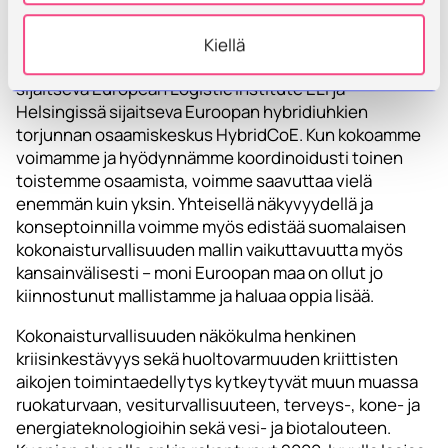
Esimerkkeinä jo muualla olevasta huippuosaamisesta
ovat Jyväskylässä sijaitseva Suomen
Kiellä
kyberosaamiskeskus FICEC, Kymenlaaksossa
sijaitseva European Logistic Institute ELI ja
Helsingissä sijaitseva Euroopan hybridiuhkien
torjunnan osaamiskeskus HybridCoE. Kun kokoamme
voimamme ja hyödynnämme koordinoidusti toinen
toistemme osaamista, voimme saavuttaa vielä
enemmän kuin yksin. Yhteisellä näkyvyydellä ja
konseptoinnilla voimme myös edistää suomalaisen
kokonaisturvallisuuden mallin vaikuttavuutta myös
kansainvälisesti – moni Euroopan maa on ollut jo
kiinnostunut mallistamme ja haluaa oppia lisää.
Kokonaisturvallisuuden näkökulma henkinen
kriisinkestävyys sekä huoltovarmuuden kriittisten
aikojen toimintaedellytys kytkeytyvät muun muassa
ruokaturvaan, vesiturvallisuuteen, terveys-, kone- ja
energiateknologioihin sekä vesi- ja biotalouteen.