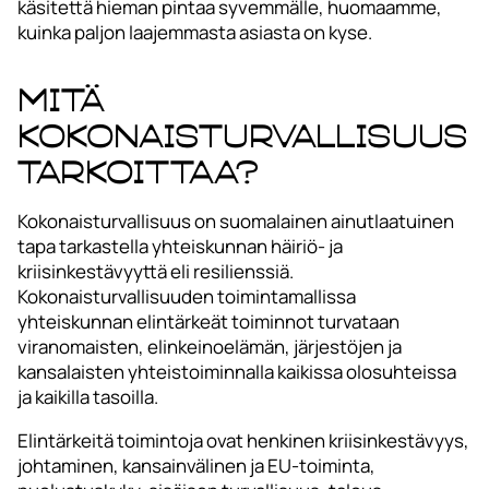
käsitettä hieman pintaa syvemmälle, huomaamme,
kuinka paljon laajemmasta asiasta on kyse.
Mitä
kokonaisturvallisuus
tarkoittaa?
Kokonaisturvallisuus on suomalainen ainutlaatuinen
tapa tarkastella yhteiskunnan häiriö- ja
kriisinkestävyyttä eli resilienssiä.
Kokonaisturvallisuuden toimintamallissa
yhteiskunnan elintärkeät toiminnot turvataan
viranomaisten, elinkeinoelämän, järjestöjen ja
kansalaisten yhteistoiminnalla kaikissa olosuhteissa
ja kaikilla tasoilla.
Elintärkeitä toimintoja ovat henkinen kriisinkestävyys,
johtaminen, kansainvälinen ja EU-toiminta,