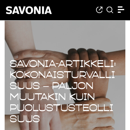
Savonia-artikkeli:
Kokonaisturvalli
suus – paljon
muutakin kuin
puolustusteolli
suus