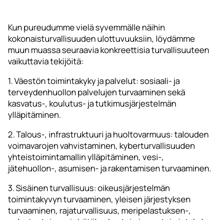
Kun pureudumme vielä syvemmälle näihin
kokonaisturvallisuuden ulottuvuuksiin, löydämme
muun muassa seuraavia konkreettisia turvallisuuteen
vaikuttavia tekijöitä:
1. Väestön toimintakyky ja palvelut: sosiaali- ja
terveydenhuollon palvelujen turvaaminen sekä
kasvatus-, koulutus- ja tutkimusjärjestelmän
ylläpitäminen.
2. Talous-, infrastruktuuri ja huoltovarmuus: talouden
voimavarojen vahvistaminen, kyberturvallisuuden
yhteistoimintamallin ylläpitäminen, vesi-,
jätehuollon-, asumisen- ja rakentamisen turvaaminen.
3. Sisäinen turvallisuus: oikeusjärjestelmän
toimintakyvyn turvaaminen, yleisen järjestyksen
turvaaminen, rajaturvallisuus, meripelastuksen-,