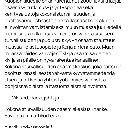
Kuopion alueelle onkin rakentunut 2000-luvulla laajaa
osaamis-, tutkimus- ja yrityspohjaa sekä
kehitysalustoja kokonaisturvallisuuden ja
huoltovarmuushaasteiden taklaamiseksi ja alueen
elinvoiman vahvistamiseksi muun muassa juuri edellä
mainituilla aloilla. Lisäksi meillä on vahvaa sisäisen
turvallisuuden ja puolustuskyvyn osaamista, muun
muassa Pelastusopisto ja Karjalan lennosto. Muun
muassa näiden vahvojen TKI- ja osaamisalueiden
kivijalan päälle on hyvä rakentaa kansallinen
Kokonaisturvallisuuden osaamiskeskus, joka paitsi on
osoitus kansallisesta vahvasta kyvystämme tehdä
aluerajat rikkovaa yhteistyötä, myös vahvistaa
pohjoissavolaista ja itäsuomalaista elinvoimaa.
Pia Viklund, hankejohtaja
Kokonaisturvallisuuden osaamiskeskus -hanke,
Savonia ammattikorkeakoulu
pia.viklund@savonia.fi