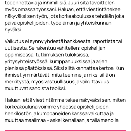
todennettavia ja inhimillisiä. Juuri sitä tavoittelen
myös omassa työssäni. Haluan, että viestintä tekee
näkyväksi sen työn, jota korkeakoulussa tehdään joka
päivä opiskelijoiden, työelämän ja yhteiskunnan
hyväksi.
Vaikutus ei synny yhdestä hankkeesta, raportista tai
uutisesta. Se rakentuu vähitellen: opiskelijan
oppimisessa, tutkimuksen tuloksissa,
yritysyhteistyössä, kumppanuuksissa ja arjen
pienissä päätöksissä. Siksi siitä kannattaa kertoa. Kun
ihmiset ymmärtävät, mitä teemme ja miksi sillä on
merkitystä, myös vastuullisuus ja vaikuttavuus
muuttuvat sanoista teoiksi.
Haluan, että viestintämme tekee näkyväksi sen, miten
korkeakouluna voimme yhdessä opiskelijoiden,
henkilöstön ja kumppaneiden kanssa vaikuttaa ja
muuttaa maailmaa – askel kerrallaan ja tällä menolla.