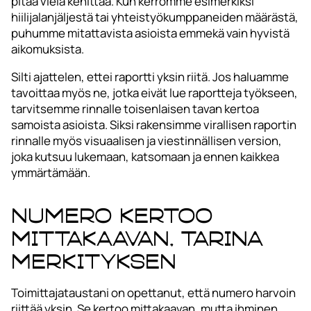
pitää vielä kehittää. Kun kerromme esimerkiksi
hiilijalanjäljestä tai yhteistyökumppaneiden määrästä,
puhumme mitattavista asioista emmekä vain hyvistä
aikomuksista.
Silti ajattelen, ettei raportti yksin riitä. Jos haluamme
tavoittaa myös ne, jotka eivät lue raportteja työkseen,
tarvitsemme rinnalle toisenlaisen tavan kertoa
samoista asioista. Siksi rakensimme virallisen raportin
rinnalle myös visuaalisen ja viestinnällisen version,
joka kutsuu lukemaan, katsomaan ja ennen kaikkea
ymmärtämään.
Numero kertoo
mittakaavan, tarina
merkityksen
Toimittajataustani on opettanut, että numero harvoin
riittää yksin. Se kertoo mittakaavan, mutta ihminen