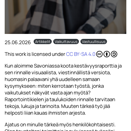
25.06.2026
Artikkelit
Vaikuttavuus
Vastuullisuus
This work is licensed under
CC BY-SA 4.0
Kun aloimme Savoniassa koota kestävyysraporttia ja
sen rinnalle visuaalista, viestinnällistä versiota,
huomasin palaavani yhä uudelleen samaan
kysymykseen: miten kerrotaan työstä, jonka
vaikutukset näkyvät vasta ajan myötä?
Raportointikielen ja taulukoiden rinnalle tarvitaan
tekoja, lukuja ja tarinoita. Muuten tärkeä työ jää
helposti liian kauas ihmisten arjesta.
Ajatus on minulle tärkeä myös henkilökohtaisesti.