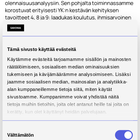
olennaisuusanalyysiin. Sen pohjalta toiminnassamme
korostuvat erityisesti YK:n kestävän kehityksen
tavoitteet 4, 8 ja 9: laadukas koulutus, ihmisarvoinen
työ ja talouskasvu sekä teollisuus, innovaatiot ja
infrastruktuuri. Ne sopivat luontevasti
ammattikorkeakoulun perustehtävään: koulutamme,
tutkimme, kehitämme ja innovoimme.
Tämä sivusto käyttää evästeitä
Eurooppalaisessa keskustelussa VSME-mallia on
Käytämme evästeitä tarjoamamme sisällön ja mainosten
kehitetty erityisesti siksi, että vastuullisuustietojen
räätälöimiseen, sosiaalisen median ominaisuuksien
kysyntä kasvaa myös sellaisilla toimijoilla, jotka eivät
tukemiseen ja kävijämäärämme analysoimiseen. Lisäksi
kuulu pakollisen raportoinnin piiriin. Siksi koen, että
jaamme sosiaalisen median, mainosalan ja analytiikka-
sen hyödyntäminen oli meille luonteva valinta: se toi
alan kumppaneillemme tietoja siitä, miten käytät
raportointiin rakennetta, mutta jätti tilaa kertoa juuri
sivustoamme. Kumppanimme voivat yhdistää näitä
niistä asioista, jotka ovat Savonian toiminnassa
tietoja muihin tietoihin, joita olet antanut heille tai joita on
olennaisia.
kerätty, kun olet käyttänyt heidän palvelujaan.
Entä se vaikein sana:
Suostumuksen
Välttämätön
valinta
vaikuttavuus?