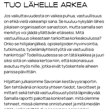
tuo lähelle arkea
Jos vaikuttavuudesta on vaikea puhua, vastuullisuus
on ehkä vielä vaikeampi sana. Se kuuluu nykyään lähes
jokaisen organisaation sanastoon, mutta samalla sen
merkitys voi jäädä yllättävän etäiseksi. Mitä
vastuullisuus oikeastaan tarkoittaa korkeakoulussa?
Onko se hiilijalanjälkeä, opiskelijoiden hyvinvointia,
tutkimusta, työelämäyhteistyötä vai vastuullisia
hankintoja? Todellisuudessa se on tätä kaikkea ja juuri
siksi siitä on vaikea kertoa niin, että kokonaisuus
avautuu myös niille, jotka eivät työskentele aiheen
parissa päivittäin.
Hiljattain julkaisimme Savonian kestävyysraportin.
Sen tehtävänä on koota yhteen tiedot, tavoitteet ja
mittarit sekä tehdä vastuullisuustyöstä läpinäkyvää.
Samalla raportti pakottaa konkretiaan: mitä olemme
tehneet, missä olemme onnistuneet ja mitä meidän