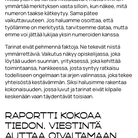
ymmärtää merkityksen vasta silloin, kun näkee, mitä
numeron taakse kätkeytyy. Sama pätee
vaikuttavuuteen. Jos haluamme osoittaa, että
työllämme on merkitystä, tarvitsemme dataa, mutta
emme voi jättää lukijaa yksin numeroiden kanssa.
Tarinat eivät pehmennä faktoja. Ne tekevät niistä
ymmärrettäviä. Vaikutus näkyy opiskelijassa, joka
löytää uuden suunnan, yrityksessä, joka kehittää
toimintaansa, hankkeessa, josta syntyy ratkaisu
todelliseen ongelmaan tai arjen valinnassa, joka tekee
yhteisöstä kestävämmän. Siksi halusimme rakentaa
kokonaisuuden, jossa luvut ja tarinat eivät kilpaile
keskenään vaan täydentävät toisiaan.
Raportti kokoaa
tiedon, viestintä
auttaa oivaltamaan