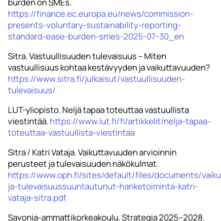
burden on SMEs.
https://finance.ec.europa.eu/news/commission-
presents-voluntary-sustainability-reporting-
standard-ease-burden-smes-2025-07-30_en
Sitra. Vastuullisuuden tulevaisuus – Miten
vastuullisuus kohtaa kestävyyden ja vaikuttavuuden?
https://www.sitra.fi/julkaisut/vastuullisuuden-
tulevaisuus/
LUT-yliopisto. Neljä tapaa toteuttaa vastuullista
viestintää.
https://www.lut.fi/fi/artikkelit/nelja-tapaa-
toteuttaa-vastuullista-viestintaa
Sitra / Katri Vataja. Vaikuttavuuden arvioinnin
perusteet ja tulevaisuuden näkökulmat.
https://www.oph.fi/sites/default/files/documents/vaiku
ja-tulevaisuussuuntautunut-hanketoiminta-katri-
vataja-sitra.pdf
Savonia-ammattikorkeakoulu. Strategia 2025–2028.