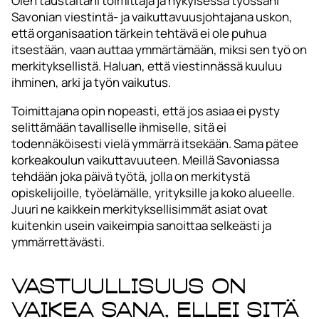
Olen taustaltani toimittaja ja nykyisessä työssäni
Savonian viestintä- ja vaikuttavuusjohtajana uskon,
että organisaation tärkein tehtävä ei ole puhua
itsestään, vaan auttaa ymmärtämään, miksi sen työ on
merkityksellistä. Haluan, että viestinnässä kuuluu
ihminen, arki ja työn vaikutus.
Toimittajana opin nopeasti, että jos asiaa ei pysty
selittämään tavalliselle ihmiselle, sitä ei
todennäköisesti vielä ymmärrä itsekään. Sama pätee
korkeakoulun vaikuttavuuteen. Meillä Savoniassa
tehdään joka päivä työtä, jolla on merkitystä
opiskelijoille, työelämälle, yrityksille ja koko alueelle.
Juuri ne kaikkein merkityksellisimmät asiat ovat
kuitenkin usein vaikeimpia sanoittaa selkeästi ja
ymmärrettävästi.
Vastuullisuus on
vaikea sana, ellei sitä