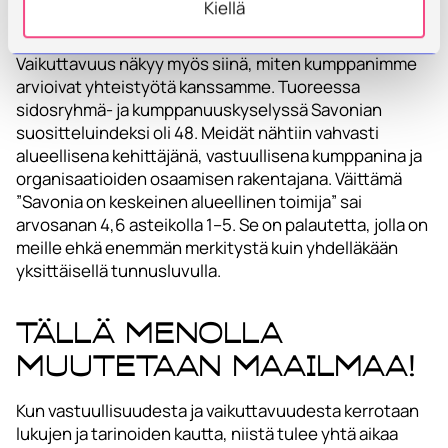
on vahva yhteys työelämään ja tulevaisuuden
Kiellä
tarpeisiin.
Vaikuttavuus näkyy myös siinä, miten kumppanimme
arvioivat yhteistyötä kanssamme. Tuoreessa
sidosryhmä- ja kumppanuuskyselyssä Savonian
suositteluindeksi oli 48. Meidät nähtiin vahvasti
alueellisena kehittäjänä, vastuullisena kumppanina ja
organisaatioiden osaamisen rakentajana. Väittämä
”Savonia on keskeinen alueellinen toimija” sai
arvosanan 4,6 asteikolla 1–5. Se on palautetta, jolla on
meille ehkä enemmän merkitystä kuin yhdelläkään
yksittäisellä tunnusluvulla.
Tällä menolla
muutetaan maailmaa!
Kun vastuullisuudesta ja vaikuttavuudesta kerrotaan
lukujen ja tarinoiden kautta, niistä tulee yhtä aikaa