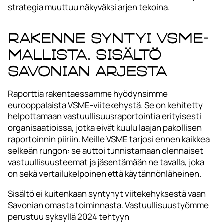
strategia muuttuu näkyväksi arjen tekoina.
Rakenne syntyi VSME-
mallista, sisältö
Savonian arjesta
Raporttia rakentaessamme hyödynsimme
eurooppalaista VSME-viitekehystä. Se on kehitetty
helpottamaan vastuullisuusraportointia erityisesti
organisaatioissa, jotka eivät kuulu laajan pakollisen
raportoinnin piiriin. Meille VSME tarjosi ennen kaikkea
selkeän rungon: se auttoi tunnistamaan olennaiset
vastuullisuusteemat ja jäsentämään ne tavalla, joka
on sekä vertailukelpoinen että käytännönläheinen.
Sisältö ei kuitenkaan syntynyt viitekehyksestä vaan
Savonian omasta toiminnasta. Vastuullisuustyömme
perustuu syksyllä 2024 tehtyyn