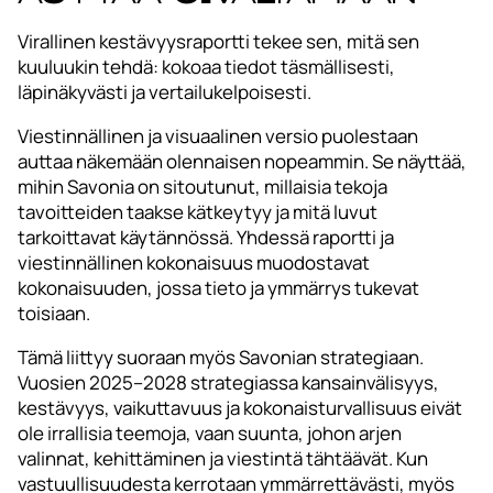
Virallinen kestävyysraportti tekee sen, mitä sen
kuuluukin tehdä: kokoaa tiedot täsmällisesti,
läpinäkyvästi ja vertailukelpoisesti.
Viestinnällinen ja visuaalinen versio puolestaan
auttaa näkemään olennaisen nopeammin. Se näyttää,
mihin Savonia on sitoutunut, millaisia tekoja
tavoitteiden taakse kätkeytyy ja mitä luvut
tarkoittavat käytännössä. Yhdessä raportti ja
viestinnällinen kokonaisuus muodostavat
kokonaisuuden, jossa tieto ja ymmärrys tukevat
toisiaan.
Tämä liittyy suoraan myös Savonian strategiaan.
Vuosien 2025–2028 strategiassa kansainvälisyys,
kestävyys, vaikuttavuus ja kokonaisturvallisuus eivät
ole irrallisia teemoja, vaan suunta, johon arjen
valinnat, kehittäminen ja viestintä tähtäävät. Kun
vastuullisuudesta kerrotaan ymmärrettävästi, myös