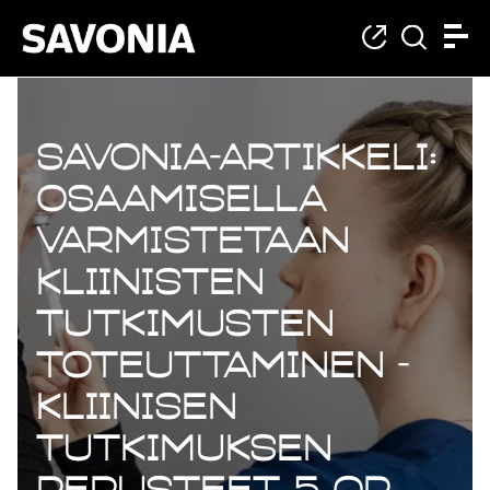
Savonia-artikkeli:
Osaamisella
varmistetaan
kliinisten
tutkimusten
toteuttaminen -
Kliinisen
tutkimuksen
perusteet 5 op