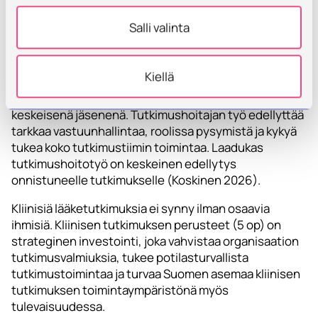
hoitajataustaisille
Salli valinta
Hoitajataustaisille osallistujille koulutus antaa
valmiudet ja pätevyyden toimia tutkimushoitajina
kliinisissä lääketutkimuksissa. Koulutus tukee
Kiellä
tutkimushoitajan roolia tutkimuksen käytännön
toteutuksessa ja moniammatillisen tutkimustiimin
keskeisenä jäsenenä. Tutkimushoitajan työ edellyttää
tarkkaa vastuunhallintaa, roolissa pysymistä ja kykyä
tukea koko tutkimustiimin toimintaa. Laadukas
tutkimushoitotyö on keskeinen edellytys
onnistuneelle tutkimukselle (Koskinen 2026).
Kliinisiä lääketutkimuksia ei synny ilman osaavia
ihmisiä. Kliinisen tutkimuksen perusteet (5 op) on
strateginen investointi, joka vahvistaa organisaation
tutkimusvalmiuksia, tukee potilasturvallista
tutkimustoimintaa ja turvaa Suomen asemaa kliinisen
tutkimuksen toimintaympäristönä myös
tulevaisuudessa.