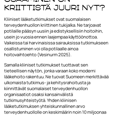
kriittistä juuri nyt?
Kliiniset lääketutkimukset ovat suomalaisen
terveydenhuollon kriittinen tukijalka. Ne tarjoavat
potilaille pääsyn uusiin ja edistyksellisiin hoitoihin,
usein jo vuosia ennen laajempaa käyttöönottoa.
Vaikeissa tai harvinaisissa sairauksissa tutkimukseen
osallistuminen voi olla potilaalle ainoa
hoitovaihtoehto (Vesinurm 2025).
Samalla kliiniset tutkimukset tuottavat sen
tieteellisen näytön, jonka varaan koko moderni
lääkehoito rakentuu. Ne tuovat Suomeen merkittävää
ulkomaista tutkimus- ja kehitysrahoitusta ja
kiinnittävät suomalaiset terveydenhuollon
organisaatiot osaksi kansainvälistä
tutkimusyhteistyötä. Yhden kliinisen
lääketutkimuksen yhteiskunnallinen arvo
terveydenhuollolle on keskimäärin noin 10 miljoonaa