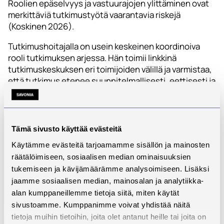
Roolien epäselvyys ja vastuurajojen ylittäminen ovat
merkittäviä tutkimustyötä vaarantavia riskejä
(Koskinen 2026).
Tutkimushoitajalla on usein keskeinen koordinoiva
rooli tutkimuksen arjessa. Hän toimii linkkinä
tutkimuskeskuksen eri toimijoiden välillä ja varmistaa,
että tutkimus etenee suunnitelmallisesti, eettisesti ja
ICH-GCP:n mukaisesti (Koskinen 2026).
Koulutus on
Tämä sivusto käyttää evästeitä
tarkoitettu kaikille
Käytämme evästeitä tarjoamamme sisällön ja mainosten
terveydenhuollon
räätälöimiseen, sosiaalisen median ominaisuuksien
tukemiseen ja kävijämäärämme analysoimiseen. Lisäksi
ammattiryhmille
jaamme sosiaalisen median, mainosalan ja analytiikka-
alan kumppaneillemme tietoja siitä, miten käytät
Koulutuksen tavoitteena on, että osallistujat
sivustoamme. Kumppanimme voivat yhdistää näitä
hankkivat vahvan perusosaaminen muun muassa
tietoja muihin tietoihin, joita olet antanut heille tai joita on
kliinisistä lääketutkimuksista ja valmiudet toimia