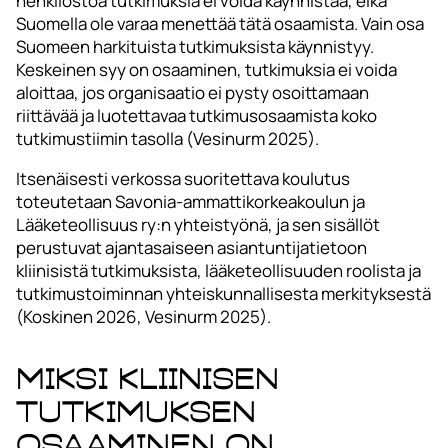
henkilöstöä tutkimuksia ei voida käynnistää, eikä
Suomella ole varaa menettää tätä osaamista. Vain osa
Suomeen harkituista tutkimuksista käynnistyy.
Keskeinen syy on osaaminen, tutkimuksia ei voida
aloittaa, jos organisaatio ei pysty osoittamaan
riittävää ja luotettavaa tutkimusosaamista koko
tutkimustiimin tasolla (Vesinurm 2025).
Itsenäisesti verkossa suoritettava koulutus
toteutetaan Savonia-ammattikorkeakoulun ja
Lääketeollisuus ry:n yhteistyönä, ja sen sisällöt
perustuvat ajantasaiseen asiantuntijatietoon
kliinisistä tutkimuksista, lääketeollisuuden roolista ja
tutkimustoiminnan yhteiskunnallisesta merkityksestä
(Koskinen 2026, Vesinurm 2025).
Miksi kliinisen
tutkimuksen
osaaminen on