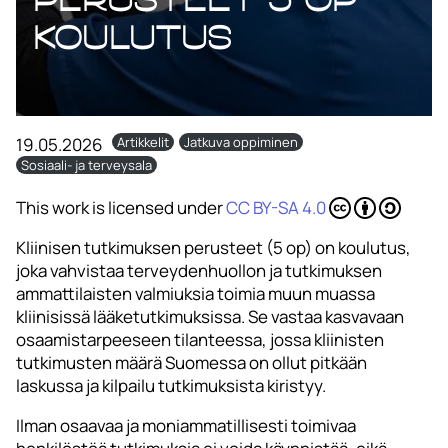
koulutus
19.05.2026
Artikkelit
Jatkuva oppiminen
Sosiaali- ja terveysala
This work is licensed under
CC BY-SA 4.0
Kliinisen tutkimuksen perusteet (5 op) on koulutus,
joka vahvistaa terveydenhuollon ja tutkimuksen
ammattilaisten valmiuksia toimia muun muassa
kliinisissä lääketutkimuksissa. Se vastaa kasvavaan
osaamistarpeeseen tilanteessa, jossa kliinisten
tutkimusten määrä Suomessa on ollut pitkään
laskussa ja kilpailu tutkimuksista kiristyy.
Ilman osaavaa ja moniammatillisesti toimivaa