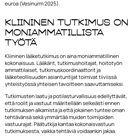
euroa (Vesinurm 2025).
Kliininen tutkimus on
moniammatillista
työtä
Kliininen lääketutkimus on aina moniammatillinen
kokonaisuus. Lääkärit, tutkimushoitajat, hoitotyön
ammattilaiset, tutkimuskoordinaattorit ja
lääketeollisuuden asiantuntijat toimivat tiiviissä
yhteistyössä yhteisen tavoitteen saavuttamiseksi.
Tutkimusten laatu ja potilasturvallisuus edellyttävät,
että roolit ja vastuut määritellään selkeästi ennen
tutkimuksen alkamista ja että jokainen tuntee oman
tehtävänsä sekä ymmärtää muiden toimijoiden
vastuurajat. Päätutkija kantaa kokonaisvastuun
tutkimuksesta, vaikka tehtäviä voidaankin jakaa.