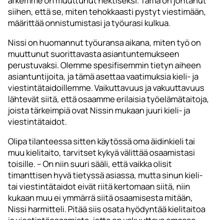
arkemme on muuttunut hektiseksi. Tämä on johtanut
siihen, että se, miten tehokkaasti pystyt viestimään,
määrittää onnistumistasi ja työurasi kulkua.
Nissi on huomannut työuransa aikana, miten työ on
muuttunut suorittavasta asiantuntemukseen
perustuvaksi. Olemme spesifisemmin tietyn aiheen
asiantuntijoita, ja tämä asettaa vaatimuksia kieli- ja
viestintätaidoillemme. Vaikuttavuus ja vakuuttavuus
lähtevät siitä, että osaamme erilaisia työelämätaitoja,
joista tärkeimpiä ovat Nissin mukaan juuri kieli- ja
viestintätaidot.
Olipa tilanteessa sitten käytössä oma äidinkieli tai
muu kielitaito, tarvitset kykyä välittää osaamistasi
toisille. – On niin suuri sääli, että vaikka olisit
timanttisen hyvä tietyssä asiassa, mutta sinun kieli-
tai viestintätaidot eivät riitä kertomaan siitä, niin
kukaan muu ei ymmärrä siitä osaamisesta mitään,
Nissi harmitteli. Pitää siis osata hyödyntää kielitaitoa