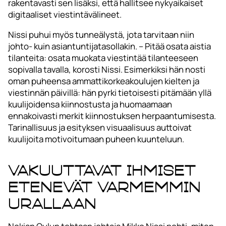
rakentavasti sen lisäksi, että hallitsee nykyaikaiset
digitaaliset viestintävälineet.
Nissi puhui myös tunneälystä, jota tarvitaan niin
johto- kuin asiantuntijatasollakin. – Pitää osata aistia
tilanteita: osata muokata viestintää tilanteeseen
sopivalla tavalla, korosti Nissi. Esimerkiksi hän nosti
oman puheensa ammattikorkeakoulujen kielten ja
viestinnän päivillä: hän pyrki tietoisesti pitämään yllä
kuulijoidensa kiinnostusta ja huomaamaan
ennakoivasti merkit kiinnostuksen herpaantumisesta.
Tarinallisuus ja esityksen visuaalisuus auttoivat
kuulijoita motivoitumaan puheen kuunteluun.
Vakuuttavat ihmiset
etenevät varmemmin
urallaan