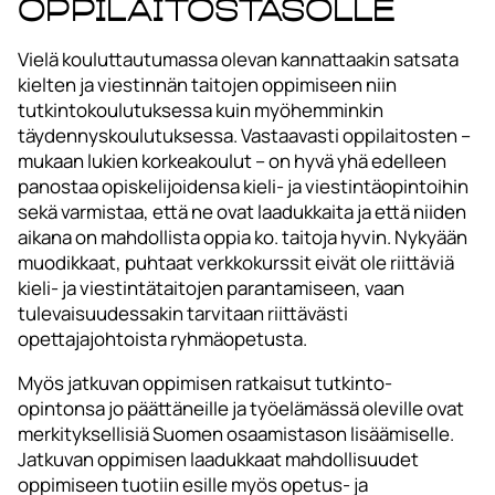
oppilaitostasolle
Vielä kouluttautumassa olevan kannattaakin satsata
kielten ja viestinnän taitojen oppimiseen niin
tutkintokoulutuksessa kuin myöhemminkin
täydennyskoulutuksessa. Vastaavasti oppilaitosten –
mukaan lukien korkeakoulut – on hyvä yhä edelleen
panostaa opiskelijoidensa kieli- ja viestintäopintoihin
sekä varmistaa, että ne ovat laadukkaita ja että niiden
aikana on mahdollista oppia ko. taitoja hyvin. Nykyään
muodikkaat, puhtaat verkkokurssit eivät ole riittäviä
kieli- ja viestintätaitojen parantamiseen, vaan
tulevaisuudessakin tarvitaan riittävästi
opettajajohtoista ryhmäopetusta.
Myös jatkuvan oppimisen ratkaisut tutkinto-
opintonsa jo päättäneille ja työelämässä oleville ovat
merkityksellisiä Suomen osaamistason lisäämiselle.
Jatkuvan oppimisen laadukkaat mahdollisuudet
oppimiseen tuotiin esille myös opetus- ja