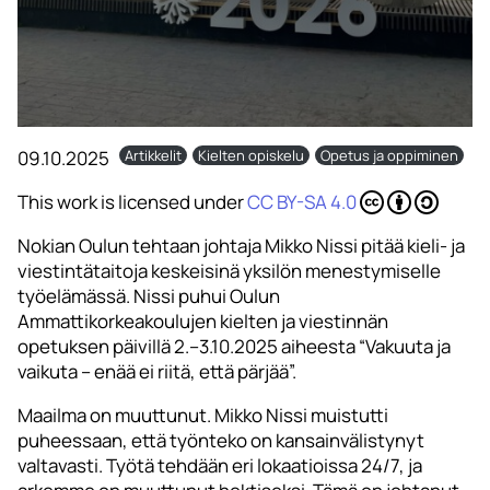
09.10.2025
Artikkelit
Kielten opiskelu
Opetus ja oppiminen
This work is licensed under
CC BY-SA 4.0
Nokian Oulun tehtaan johtaja Mikko Nissi pitää kieli- ja
viestintätaitoja keskeisinä yksilön menestymiselle
työelämässä. Nissi puhui Oulun
Ammattikorkeakoulujen kielten ja viestinnän
opetuksen päivillä 2.–3.10.2025 aiheesta “Vakuuta ja
vaikuta – enää ei riitä, että pärjää”.
Maailma on muuttunut. Mikko Nissi muistutti
puheessaan, että työnteko on kansainvälistynyt
valtavasti. Työtä tehdään eri lokaatioissa 24/7, ja