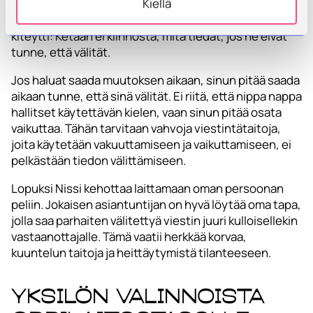
Kiellä
mukaan jopa 80 % organisaation onnistumisesta,
älykkyys (IQ) loput 20 %. Kuten Benjamin Franklin
kiteytti: Ketään ei kiinnosta, mitä tiedät, jos he eivät
tunne, että välität.
Jos haluat saada muutoksen aikaan, sinun pitää saada
aikaan tunne, että sinä välität. Ei riitä, että nippa nappa
hallitset käytettävän kielen, vaan sinun pitää osata
vaikuttaa. Tähän tarvitaan vahvoja viestintätaitoja,
joita käytetään vakuuttamiseen ja vaikuttamiseen, ei
pelkästään tiedon välittämiseen.
Lopuksi Nissi kehottaa laittamaan oman persoonan
peliin. Jokaisen asiantuntijan on hyvä löytää oma tapa,
jolla saa parhaiten välitettyä viestin juuri kulloisellekin
vastaanottajalle. Tämä vaatii herkkää korvaa,
kuuntelun taitoja ja heittäytymistä tilanteeseen.
Yksilön valinnoista