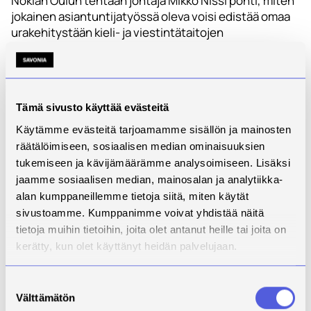
Nokian Oulun tehtaan johtaja Mikko Nissi pohti, miten
jokainen asiantuntijatyössä oleva voisi edistää omaa
urakehitystään kieli- ja viestintätaitojen
kehittämisellä. Nissi väitti, että vain viidesosa
urakehityksestä muodostuu siitä, mitä olet tehnyt ja
saanut aikaan. Kaksi viidesosaa koostuu siitä, mitä
muut tietävät siitä, mitä olet tehnyt. Loput kaksi
Tämä sivusto käyttää evästeitä
viidesosaa koostuu siitä, mitä muut kertovat muille
siitä, mitä olet tehnyt.
Käytämme evästeitä tarjoamamme sisällön ja mainosten
räätälöimiseen, sosiaalisen median ominaisuuksien
tukemiseen ja kävijämäärämme analysoimiseen. Lisäksi
jaamme sosiaalisen median, mainosalan ja analytiikka-
alan kumppaneillemme tietoja siitä, miten käytät
sivustoamme. Kumppanimme voivat yhdistää näitä
tietoja muihin tietoihin, joita olet antanut heille tai joita on
kerätty, kun olet käyttänyt heidän palvelujaan.
Suostumuksen
Välttämätön
valinta