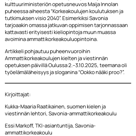
kulttuuriministeriön opetusneuvos Maija Innolan
puheessa aiheesta “Korkeakoulujen koulutuksen ja
tutkimuksen visio 2040”. Esimerkiksi Savonia
tarjoaakin omassa jatkuvan oppimisen tarjonnassaan
kattavasti erityisesti kieliopintoja muun muassa
avoimina ammattikorkeakouluopintoina.
Artikkeli pohjautuu puheenvuoroihin
Ammattikorkeakoulujen kielten ja viestinnän
opetuksen päivillä Oulussa 2.–3.10.2025, teemana oli
työelämäläheisyys ja sloganina “Ookko nääki proo?”.
Kirjoittajat:
Kukka-Maaria Raatikainen, suomen kielen ja
viestinnän lehtori, Savonia-ammattikorkeakoulu
Essi Markoff, TKI-asiantuntija, Savonia-
ammattikorkeakoulu