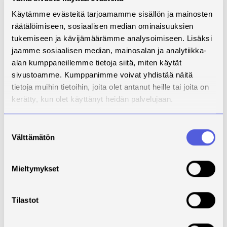
satojen tuhansien eurojen lisärahoituksen, kun taas
heikosti menestyneet ovat jääneet selvästi
Käytämme evästeitä tarjoamamme sisällön ja mainosten
pienemmälle osuudelle”, muistuttaa Kähkönen. ”Silti
räätälöimiseen, sosiaalisen median ominaisuuksien
TEA-tiedonkeruu osoittaa, että kouluruokailuun
tukemiseen ja kävijämäärämme analysoimiseen. Lisäksi
varattu aika on yksi heikoimmin toteutuvista
jaamme sosiaalisen median, mainosalan ja analytiikka-
kouluruokailusuosituksen osa-alueista. Tämä on
alan kumppaneillemme tietoja siitä, miten käytät
ristiriitaista, sillä juuri tähän kunta voi vaikuttaa
sivustoamme. Kumppanimme voivat yhdistää näitä
suoraan omilla päätöksillään.”
tietoja muihin tietoihin, joita olet antanut heille tai joita on
kerätty, kun olet käyttänyt heidän palvelujaan.
Lyhyen ruokailuajan taustalla on usein liian ahtaat
ruokailutilat suhteessa oppilasmäärään. Kun tilaa ei
ole, joudutaan ensimmäistä ruokailuvuoroa usein
Suostumuksen
Välttämätön
myös aikaistamaan tarpeettoman varhaiseksi. Myös
valinta
lukujärjestyksen suunnittelu ja opettajien
valvontavuorojen rytmittäminen haastavat kouluja.
Mieltymykset
”Monissa kouluissa ruokailuja on onnistuttu
rauhoittamaan porrastamalla ruokailuvuoroja entistä
Tilastot
tiheämmin. Myös luokkaruokailu voi olla yksi
mahdollisuus”, Paavola kertoo. ”Ennen kaikkea riittävän