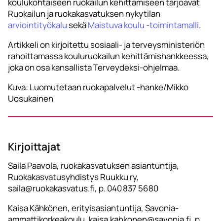
koulukohtaiseen ruokailun kehittämiseen tarjoavat
Ruokailun ja ruokakasvatuksen nykytilan
arviointityökalu
sekä
Maistuva koulu -toimintamalli
.
Artikkeli on kirjoitettu sosiaali- ja terveysministeriön
rahoittamassa kouluruokailun kehittämishankkeessa,
joka on osa kansallista Terveydeksi-ohjelmaa.
Kuva: Luomutetaan ruokapalvelut -hanke/Mikko
Uosukainen
Kirjoittajat
Saila Paavola, ruokakasvatuksen asiantuntija,
Ruokakasvatusyhdistys Ruukku ry,
saila@ruokakasvatus.fi, p. 040 837 5680
Kaisa Kähkönen, erityisasiantuntija, Savonia-
ammattikorkeakoulu, kaisa.kahkonen@savonia.fi, p.