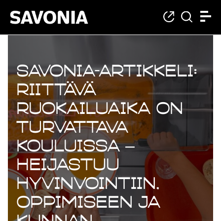
Savonia-artikkeli:
Riittävä
ruokailuaika on
turvattava
kouluissa –
heijastuu
hyvinvointiin,
oppimiseen ja
kunnan