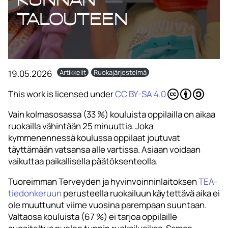
talouteen
19.05.2026
Artikkelit
Ruokajärjestelmä
This work is licensed under
CC BY-SA 4.0
Vain kolmasosassa (33 %) kouluista oppilailla on aikaa
ruokailla vähintään 25 minuuttia. Joka
kymmenennessä koulussa oppilaat joutuvat
täyttämään vatsansa alle vartissa. Asiaan voidaan
vaikuttaa paikallisella päätöksenteolla.
Tuoreimman Terveyden ja hyvinvoinninlaitoksen
TEA-
tiedonkeruun
perusteella ruokailuun käytettävä aika ei
ole muuttunut viime vuosina parempaan suuntaan.
Valtaosa kouluista (67 %) ei tarjoa oppilaille