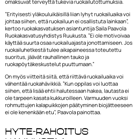
omaksuvat terveyttä tukevia ruokailutottumuksia.
”Erityisesti yläkouluikäisillä liian lyhyt ruokailuaika voi
johtaa siihen, että ruokailuun ei osallistuta lainkaan”,
kertoo ruokakasvatuksen asiantuntija Saila Paavola
Ruokakasvatusyhdistys Ruukusta. ”Ei ole motivoivaa
käyttää suurta osaa ruokailuajasta jonottamiseen. Jos
ruokailuhetkestä tulee aikapaineessa toteutettu
suoritus, jäävät rauhallinen tauko ja
ruokapöytäkeskustelut puuttumaan.”
On myös viitteitä siitä, että riittävä ruokailuaika voi
vähentää ruokahävikkiä. ”Kun oppilas voi luottaa
siihen, että lisää ehtii halutessaan hakea, lautasta ei
ole tarpeen kasata kukkuroilleen. Varmuuden vuoksi
rohmuttujen kalapuikkojen päätyminen biojätteeseen
ei ole kenenkään etu”, Paavola painottaa.
HYTE-rahoitus