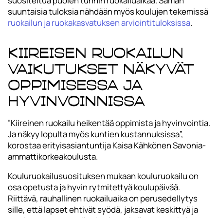
suositeltua puolen tunnin ruokailuaikaa. Saman
suuntaisia tuloksia nähdään myös koulujen tekemissä
ruokailun ja ruokakasvatuksen arviointituloksissa
.
Kiireisen ruokailun
vaikutukset näkyvät
oppimisessa ja
hyvinvoinnissa
”Kiireinen ruokailu heikentää oppimista ja hyvinvointia.
Ja näkyy lopulta myös kuntien kustannuksissa”,
korostaa erityisasiantuntija Kaisa Kähkönen Savonia-
ammattikorkeakoulusta.
Kouluruokailusuosituksen mukaan kouluruokailu on
osa opetusta ja hyvin rytmitettyä koulupäivää.
Riittävä, rauhallinen ruokailuaika on perusedellytys
sille, että lapset ehtivät syödä, jaksavat keskittyä ja