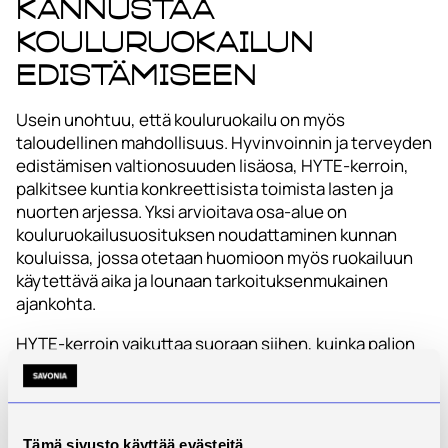
kannustaa
kouluruokailun
edistämiseen
Usein unohtuu, että kouluruokailu on myös
taloudellinen mahdollisuus. Hyvinvoinnin ja terveyden
edistämisen valtionosuuden lisäosa, HYTE-kerroin,
palkitsee kuntia konkreettisista toimista lasten ja
nuorten arjessa. Yksi arvioitava osa-alue on
kouluruokailusuosituksen noudattaminen kunnan
kouluissa, jossa otetaan huomioon myös ruokailuun
käytettävä aika ja lounaan tarkoituksenmukainen
ajankohta.
HYTE-kerroin vaikuttaa suoraan siihen, kuinka paljon
kunta saa peruspalvelujen valtionosuuksia.
”Kyse ei ole pienistä rahoista: onnistunut
hyvinvoinnin edistäminen on tuonut joillekin kunnille
Tämä sivusto käyttää evästeitä