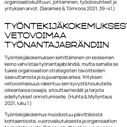
organisaatiokulttuuri, johtaminen, työolosuhteet ja
yrityksen arvot. (Saramies & Törnroos 2021, 39–41.)
Työntekijäkokemukses
vetovoimaa
työnantajabrändiin
Työntekijäkokemuksen kehittäminen on keskeinen
keino vahvistaa työnantajabrändiä, mutta samalla se
tukee organisaation strategisten tavoitteiden
saavuttamista ja sujuvampaa arkea. Yrityksen
vetovoimaisuus rakentuu sen kyvystä houkutella
oikeanlaisia osaajia, sitouttaa heidät ja tarjota
edellytykset onnistumiselle. (Huhta & Myllyntaus
2021, luku 1.)
Työntekijäkokemus muodostuu päivittäisistä
kohtaamisista, vuorovaikutuksesta ja organisaation