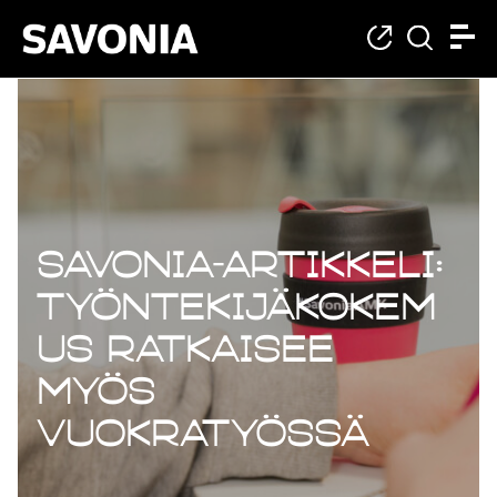
Savonia-artikkeli:
Työntekijäkokem
us ratkaisee
myös
vuokratyössä