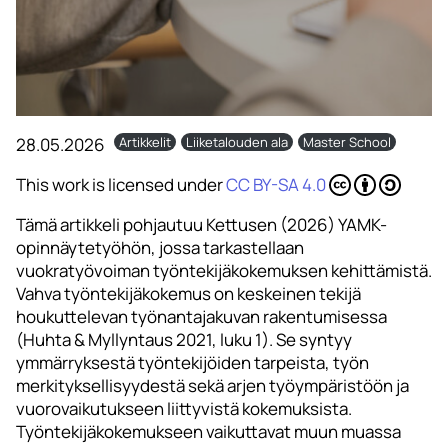
28.05.2026
Artikkelit
Liiketalouden ala
Master School
This work is licensed under
CC BY-SA 4.0
Tämä artikkeli pohjautuu Kettusen (2026) YAMK-
opinnäytetyöhön, jossa tarkastellaan
vuokratyövoiman työntekijäkokemuksen kehittämistä.
Vahva työntekijäkokemus on keskeinen tekijä
houkuttelevan työnantajakuvan rakentumisessa
(Huhta & Myllyntaus 2021, luku 1). Se syntyy
ymmärryksestä työntekijöiden tarpeista, työn
merkityksellisyydestä sekä arjen työympäristöön ja
vuorovaikutukseen liittyvistä kokemuksista.
Työntekijäkokemukseen vaikuttavat muun muassa