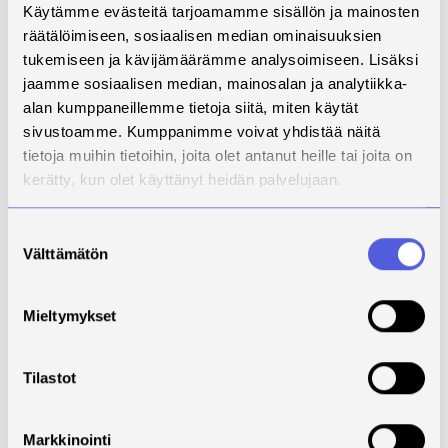
kehittymisen tukemisessa sekä palautteen saannissa
Käytämme evästeitä tarjoamamme sisällön ja mainosten
havaittiin parannettavaa. Myös palvelukokemuksessa
räätälöimiseen, sosiaalisen median ominaisuuksien
nousivat esiin asioinnin nopeuden ja
tukemiseen ja kävijämäärämme analysoimiseen. Lisäksi
asiantuntevuuden kehittämistarpeet.
jaamme sosiaalisen median, mainosalan ja analytiikka-
alan kumppaneillemme tietoja siitä, miten käytät
Työntekijäkokemuksen kehittämiseen on kuitenkin
sivustoamme. Kumppanimme voivat yhdistää näitä
mahdollista vaikuttaa konkreettisilla teoilla, kuten:
tietoja muihin tietoihin, joita olet antanut heille tai joita on
kerätty, kun olet käyttänyt heidän palvelujaan.
kehittämällä työntekijäviestintää
panostamalla työntekijöiden hyvinvointiin
Suostumuksen
tarjoamalla kilpailukykyisiä työsuhde-etuja
Välttämätön
valinta
osoittamalla arvostusta työntekijöitä kohtaan
arjen teoilla
ottamalla käyttöön säännöllinen ja
Mieltymykset
systemaattinen palautemalli
tukemalla osaamisen kehittämistä ja uralla
Tilastot
etenemistä
sujuvoittamalla palveluprosesseja
Markkinointi