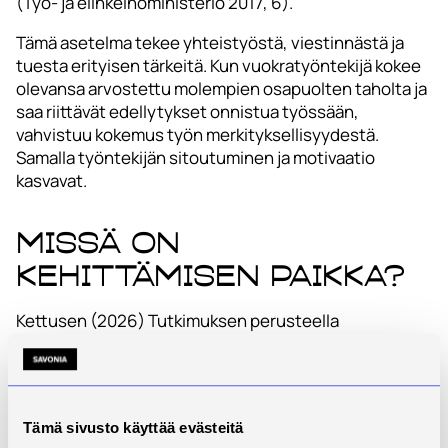
(Työ- ja elinkeinoministeriö 2017, 6).
Tämä asetelma tekee yhteistyöstä, viestinnästä ja
tuesta erityisen tärkeitä. Kun vuokratyöntekijä kokee
olevansa arvostettu molempien osapuolten taholta ja
saa riittävät edellytykset onnistua työssään,
vahvistuu kokemus työn merkityksellisyydestä.
Samalla työntekijän sitoutuminen ja motivaatio
kasvavat.
Missä on
kehittämisen paikka?
Kettusen (2026) Tutkimuksen perusteella
keskeisimmät vuokratyövoiman
työntekijäkokemuksen kehittämiskohteet liittyvät
palauttavien taukojen säännöllisyyteen, jotka koettiin
puutteelliseksi. Lisäksi työn merkityksellisyyden
Tämä sivusto käyttää evästeitä
kokemus jäi keskimääräistä heikommaksi ja