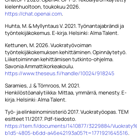
kielenhuoltoon, toukokuu 2026.
https://chat.openai.com
.
Huhta, M. & Myllyntaus V. 2021. Työnantajabrändi ja
työntekijäkokemus. E-kirja. Helsinki: Alma Talent.
Kettunen, M. 2026. Vuokratyövoiman
työntekijäkokemuksen kehittäminen. Opinnäytetyö.
Liiketoiminnan kehittämisen tutkinto-ohjelma.
Savonia Ammattikorkeakoulu.
https://www.theseus.fi/handle/10024/918245
Saramies, J. & Törnroos, M. 2021.
Henkilöstöanalytiikka: Mittaa, ymmärrä, menesty. E-
kirja. Helsinki: Alma Talent.
Työ- ja elinkeinoministeriö 2017. Vuokratyöopas. TEM
esitteet 11/2017. Pdf-tiedosto.
https://tem.fi/documents/1410877/3229884/Vuokrat
b1d5-4805-b6dd-a46e42193a05?t=1771921645516
.