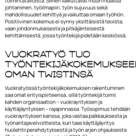
toimintatavoista. Siihen vaikuttavat muun muassa
johtaminen, työilmapiiri, työn sujuvuus sekä
mahdollisuudet kehittyä ja vaikuttaa omaan työhön.
Positiivinen kokemus ei synny yksittäisistä teoista,
vaan johdonmukaisesta ja pitkäjänteisestä
kehittämisestä, jossa työntekijä pidetään keskiössä.
Vuokratyö tuo
työntekijäkokemuksee
oman twistinsä
Vuokratyössä työntekijäkokemuksen rakentuminen
saa omat erityispiirteensä, sillä työntekijä toimii
kahden organisaation – vuokrayrityksen ja
käyttäjäyrityksen – rajapinnassa. Työsopimus tehdään
vuokrayrityksen kanssa, joka vastaa palkkauksesta ja
työnantajavelvoitteista, kun taas käyttäjäyritys
huolehtii perehdytyksestä ja työn arjen ohjauksesta