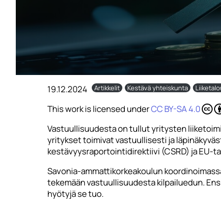
19.12.2024
Artikkelit
Kestävä yhteiskunta
Liiketal
This work is licensed under
CC BY-SA 4.0
Vastuullisuudesta on tullut yritysten liiketo
yritykset toimivat vastuullisesti ja läpinäkyv
kestävyysraportointidirektiivi (CSRD) ja EU-t
Savonia-ammattikorkeakoulun koordinoimassa 
tekemään vastuullisuudesta kilpailuedun. Ensi
hyötyjä se tuo.