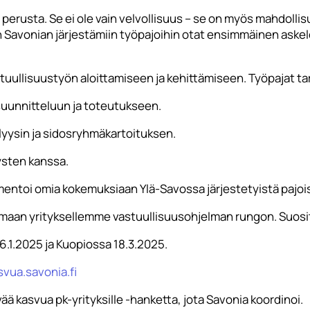
n perusta. Se ei ole vain velvollisuus – se on myös mahdol
 Savonian järjestämiin työpajoihin otat ensimmäinen aske
uullisuustyön aloittamiseen ja kehittämiseen. Työpajat ta
suunnitteluun ja toteutukseen.
yysin ja sidosryhmäkartoituksen.
ysten kanssa.
ntoi omia kokemuksiaan Ylä-Savossa järjestetyistä pajois
imaan yrityksellemme vastuullisuusohjelman rungon. Suosi
6.1.2025 ja Kuopiossa 18.3.2025.
svua.savonia.fi
ä kasvua pk-yrityksille -hanketta, jota Savonia koordinoi.