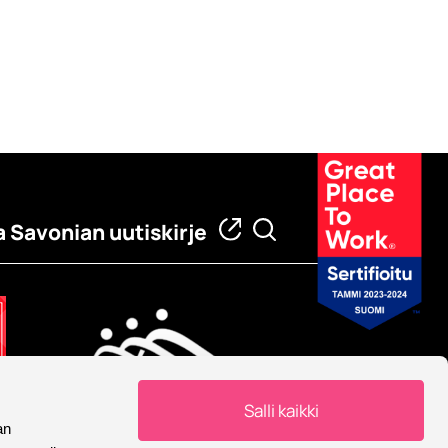
a Savonian uutiskirje
Salli kaikki
an
Eurooppalainen yliopisto