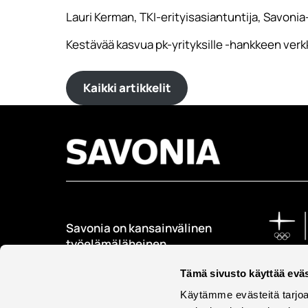
Lauri Kerman, TKI-erityisasiantuntija, Savoni
Kestävää kasvua pk-yrityksille -hankkeen verk
Kaikki artikkelit
Savonia on kansainvälinen
työelämäläheinen
korkeakoulu, joka
Tämä sivusto käyttää eväs
kouluttaa, tutkii, kehittää
ja innovoi.
Käytämme evästeitä tarjoa