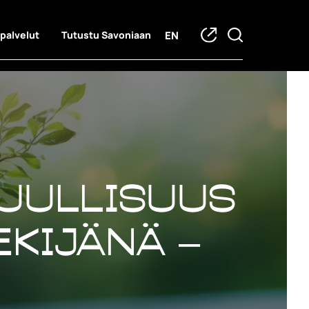
EN
 palvelut
Tutustu Savoniaan
tuullisuus
ekijänä –