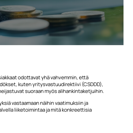
asiakkaat odottavat yhä vahvemmin, että
äädökset, kuten yritysvastuudirektiivi (CSDDD),
heijastuvat suoraan myös alihankintaketjuihin.
ksiä vastaamaan näihin vaatimuksiin ja
ella liiketoimintaa ja mitä konkreettisia