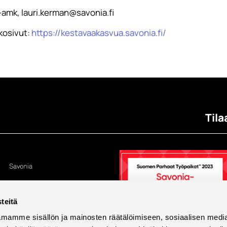
a-amk, lauri.kerman@savonia.fi
kosivut:
https://kestavaakasvua.savonia.fi/
Tila
teitä
mamme sisällön ja mainosten räätälöimiseen, sosiaalisen medi