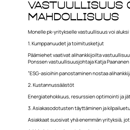
Vastuullisuus 
mahdollisuus
Monelle pk-yritykselle vastuullisuus voi aluks
1. Kumppanuudet ja toimitusketjut
Päämiehet vaativat alihankkijoilta vastuullisuu
Ponssen vastuullisuusjohtaja Katja Paananen 
”ESG-asioihin panostaminen nostaa alihankkija
2. Kustannussäästöt
Energiatehokkuus, resurssien optimointi ja jä
3. Asiakasodotusten täyttäminen ja kilpailuet
Asiakkaat suosivat yhä enemmän yrityksiä, jotka