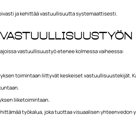
vasti ja kehittää vastuullisuutta systemaattisesti.
 vastuullisuustyön
pajoissa vastuullisuustyö etenee kolmessa vaiheessa:
ksen toimintaan liittyvät keskeiset vastuullisuustekijät. 
kuntaan.
yksen liiketoimintaan.
hittämää työkalua, joka tuottaa visuaalisen yhteenvedon y