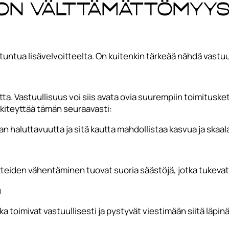
on välttämättömyys
i tuntua lisävelvoitteelta. On kuitenkin tärkeää nähdä vas
tta. Vastuullisuus voi siis avata ovia suurempiin toimitusket
kiteyttää tämän seuraavasti:
n haluttavuutta ja sitä kautta mahdollistaa kasvua ja skaal
tteiden vähentäminen tuovat suoria säästöjä, jotka tukevat
u
 toimivat vastuullisesti ja pystyvät viestimään siitä läpinä