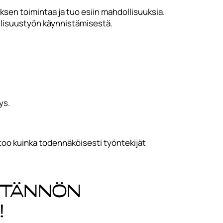
ksen toimintaa ja tuo esiin mahdollisuuksia.
llisuustyön käynnistämisestä.
ys.
rtoo kuinka todennäköisesti työntekijät
ytännön
!