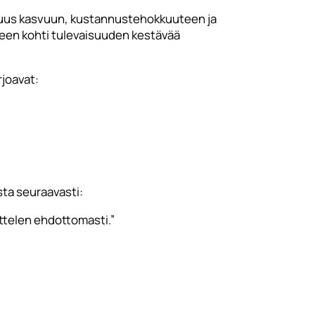
lisuus kasvuun, kustannustehokkuuteen ja
leen kohti tulevaisuuden kestävää
rjoavat:
ta seuraavasti:
ttelen ehdottomasti.”