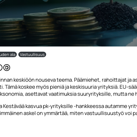
ouden ala
Vastuullisuus
iminnan keskiöön nouseva teema. Päämiehet, rahoittajat ja 
ästi. Tämä koskee myös pieniä ja keskisuuria yrityksiä. EU-s
aksonomia, asettavat vaatimuksia suuryrityksille, mutta ne 
Kestävää kasvua pk-yrityksille -hankkeessa autamme yrity
mmäinen askel on ymmärtää, miten vastuullisuustyö voi palv