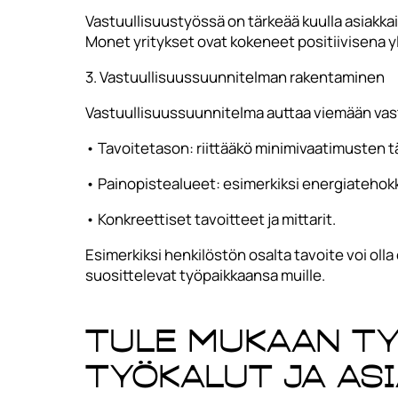
Vastuullisuustyössä on tärkeää kuulla asiakkai
Monet yritykset ovat kokeneet positiivisena 
3. Vastuullisuussuunnitelman rakentaminen
Vastuullisuussuunnitelma auttaa viemään vast
• Tavoitetason: riittääkö minimivaatimusten tä
• Painopistealueet: esimerkiksi energiatehokk
• Konkreettiset tavoitteet ja mittarit.
Esimerkiksi henkilöstön osalta tavoite voi oll
suosittelevat työpaikkaansa muille.
Tule mukaan ty
työkalut ja as