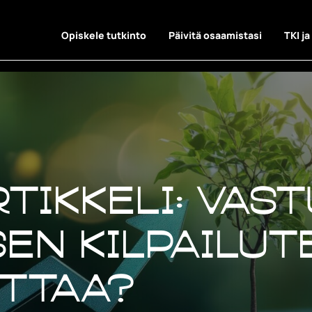
Opiskele tutkinto
Päivitä osaamistasi
TKI ja
rtikkeli: Vas
en kilpailut
ittaa?