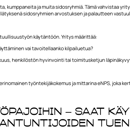
ta, kumppaneita ja muita sidosryhmiä. Tämä vahvistaa yrity
yllätyksenä sidosryhmien arvostuksen ja palautteen vastuu
uullisuustyön käytäntöön. Yritys määrittää:
yttäminen vai tavoitellaanko kilpailuetua?
uus, henkilöstön hyvinvointi tai toimitusketjun läpinäkyvy
a erinomainen työntekijäkokemus ja mittarina eNPS, joka ke
öpajoihin – saat kä
iantuntijoiden tuen