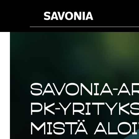
Savonia-a
pk-yrityks
mistä alo