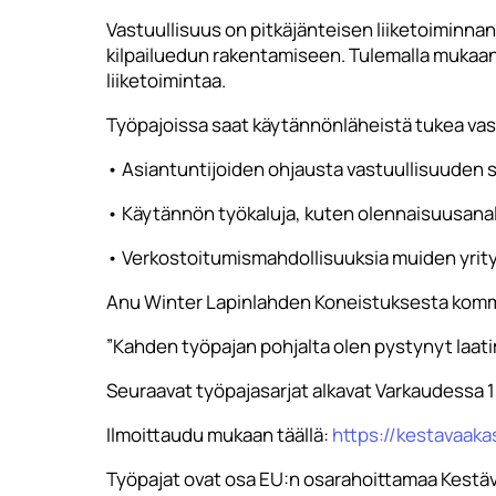
Vastuullisuus on pitkäjänteisen liiketoiminna
kilpailuedun rakentamiseen. Tulemalla mukaan
liiketoimintaa.
Työpajoissa saat käytännönläheistä tukea vast
• Asiantuntijoiden ohjausta vastuullisuuden 
• Käytännön työkaluja, kuten olennaisuusanal
• Verkostoitumismahdollisuuksia muiden yrit
Anu Winter Lapinlahden Koneistuksesta komme
”Kahden työpajan pohjalta olen pystynyt laat
Seuraavat työpajasarjat alkavat Varkaudessa 1
Ilmoittaudu mukaan täällä:
https://kestavaaka
Työpajat ovat osa EU:n osarahoittamaa Kestävä