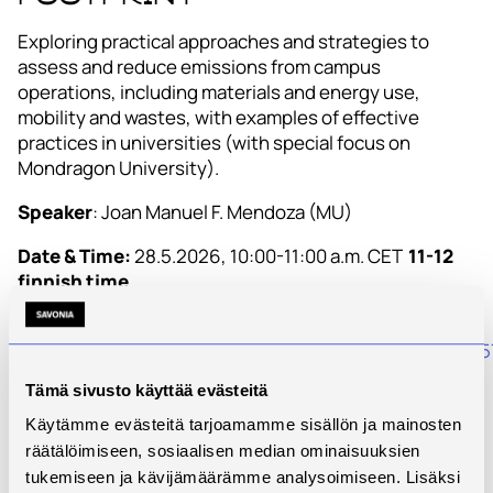
Exploring practical approaches and strategies to
assess and reduce emissions from campus
operations, including materials and energy use,
mobility and wastes, with examples of effective
practices in universities (with special focus on
Mondragon University).
Speaker
: Joan Manuel F. Mendoza (MU)
Date & Time:
28.5.2026, 10:00-11:00 a.m. CET
11-12
finnish time
Link to
teams
:
https://teams.microsoft.com/meet/348971361
p=oeJexTrXTDj3JPu52s
Tämä sivusto käyttää evästeitä
Whether you’re just starting out or already leading
Käytämme evästeitä tarjoamamme sisällön ja mainosten
sustainability efforts, this series is for you. Let’s learn,
räätälöimiseen, sosiaalisen median ominaisuuksien
share, and grow as a community
tukemiseen ja kävijämäärämme analysoimiseen. Lisäksi