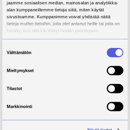
jaamme sosiaalisen median, mainosalan ja analytiikka-
#EU4Dual #SustainabilityInEducation
alan kumppaneillemme tietoja siitä, miten käytät
#DualHigherEducation #DualStudies #GreenFuture
sivustoamme. Kumppanimme voivat yhdistää näitä
#ClimateAction #GreenEconomy
tietoja muihin tietoihin, joita olet antanut heille tai joita on
#EuropeanUniversities
kerätty, kun olet käyttänyt heidän palvelujaan.
Suostumuksen
Välttämätön
valinta
Mieltymykset
Tilastot
Markkinointi
Näytä tiedot