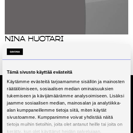
Nina Huotari
Koulutuspäällikkö
Yhteiset YAMK, Yhteiset YAMK
Microkadun kampus
+358447856911
Tämä sivusto käyttää evästeitä
Käytämme evästeitä tarjoamamme sisällön ja mainosten
räätälöimiseen, sosiaalisen median ominaisuuksien
Tilaa Savonian uutiskirje
tukemiseen ja kävijämäärämme analysoimiseen. Lisäksi
jaamme sosiaalisen median, mainosalan ja analytiikka-
alan kumppaneillemme tietoja siitä, miten käytät
sivustoamme. Kumppanimme voivat yhdistää näitä
tietoja muihin tietoihin, joita olet antanut heille tai joita on
kerätty, kun olet käyttänyt heidän palvelujaan.