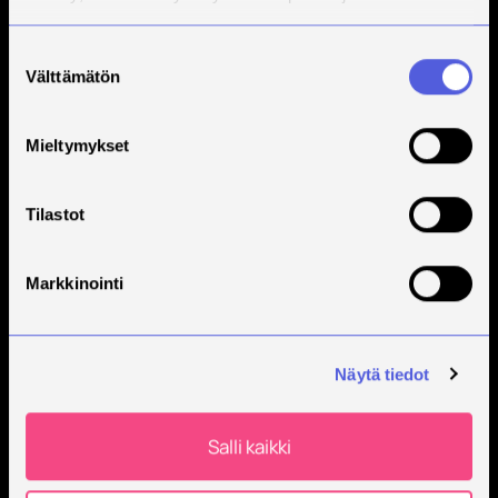
Suostumuksen
Välttämätön
valinta
Savonia on kansainvälinen työelämäläheinen
korkeakoulu, joka kouluttaa, tutkii, kehittää ja
innovoi.
Mieltymykset
Opiskelijoita + 9000
Työntekijöitä + 600
Tilastot
Markkinointi
Näytä tiedot
Salli kaikki