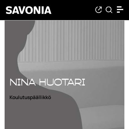
Nina Huotari
Koulutuspäällikkö