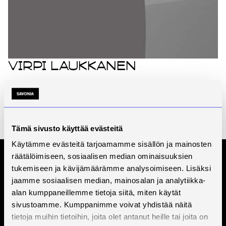
Virpi Laukkanen
Koulutuspäällikkö
Yhteiset tutkintokoulutus, Yhteiset
tutkintokoulutukset
Microkadun kampus
Tämä sivusto käyttää evästeitä
+358447856018
Käytämme evästeitä tarjoamamme sisällön ja mainosten
räätälöimiseen, sosiaalisen median ominaisuuksien
Tilaa Savonian uutiskirje
tukemiseen ja kävijämäärämme analysoimiseen. Lisäksi
jaamme sosiaalisen median, mainosalan ja analytiikka-
alan kumppaneillemme tietoja siitä, miten käytät
sivustoamme. Kumppanimme voivat yhdistää näitä
tietoja muihin tietoihin, joita olet antanut heille tai joita on