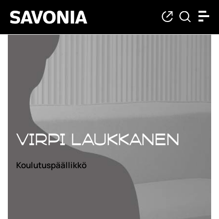
Virpi Laukkanen
Koulutuspäällikkö