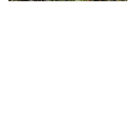
PRO
Hyvinvointialueiden kannattaisi
hyödyntää laajavastuisen hoitotyön
asiantuntijuus ja sen mahdollisuudet
sote-palveluiden haasteissa