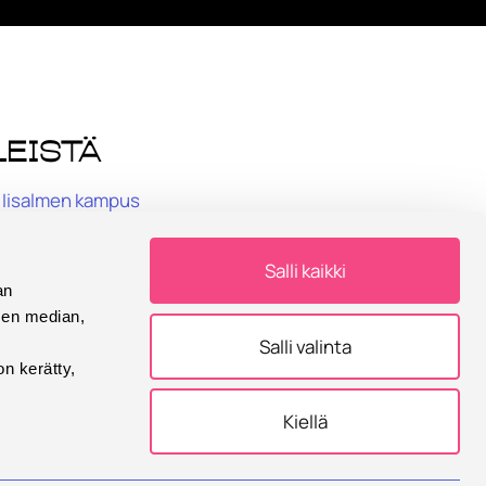
leistä
Iisalmen kampus
Microkadun kampus
Varkauden kampus
Salli kaikki
AMK-lehti
an
Kirjasto
sen median,
Salli valinta
Savonia Shop
on kerätty,
Savonia Study Store
Savonian blogit
Kiellä