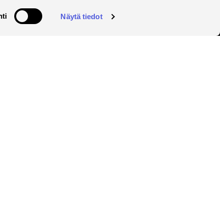
ti
Näytä tiedot
a Savonian uutiskirje
Eurooppalainen yliopisto
Savonia on mukana
Eurooppalainen yliopisto -
allianssissa.