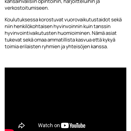
kansainvälisiin opintoihin, harjoitteluihin ja
verkostoitumiseen.
Koulutuksessa korostuvat vuorovaikutustaidot sekä
niin henkilökohtaisen hyvinvoinnin kuin tanssin
hyvinvointivaikutusten huomioiminen. Nämä asiat
tukevat sekä omaa ammatillista kasvua että kykyä
toimia erilaisten ryhmien ja yhteisöjen kanssa.