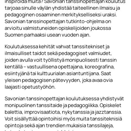
inspiroida muita? Savonian tanssinopettajan koulutus
tarjoaa sinulle väylän yhdistää taiteellinen ilmaisu ja
pedagoginen osaaminen merkitykselliseksi uraksi.
Savonian tanssinopettajan tutkinto-ohjelma on
arvioitu valmistuneiden opiskelijoiden joukossa
Suomen parhaaksi usean vuoden ajan.
Koulutuksessa kehität vahvat tanssitekniset ja
ilmaisulliset taidot sekä pedagogiset valmiudet,
joiden avulla voit työllistyä monipuolisesti tanssin
kentällä – vastuullisena opettajana, koreografina,
esiintyjänä tai kulttuurialan asiantuntijana. Saat
yleisen pedagogisen pätevyyden, joka avaa ovia
laajasti opetustyöhön.
Savonian tanssinopettajan koulutuksessa yhdistyvät
monipuolinen tanssitaide ja pedagogiikka. Opiskelet
balettia, improvisaatiota, nykytanssia ja jazztanssia.
Voit sisällyttää opintoihisi myös muita tanssiteknisiä
opintoja sekä ajan trendien mukaisia tanssilajeja,