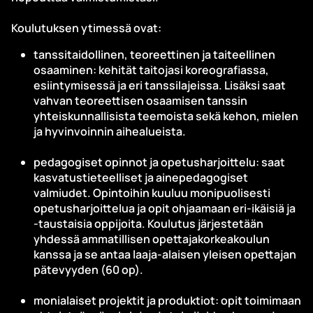
Koulutuksen ytimessä ovat:
tanssitaidollinen, teoreettinen ja taiteellinen
osaaminen: kehität taitojasi koreografiassa,
esiintymisessä ja eri tanssilajeissa. Lisäksi saat
vahvan teoreettisen osaamisen tanssin
yhteiskunnallisista teemoista sekä kehon, mielen
ja hyvinvoinnin aihealueista.
pedagogiset opinnot ja opetusharjoittelu: saat
kasvatustieteelliset ja ainepedagogiset
valmiudet. Opintoihin kuuluu monipuolisesti
opetusharjoittelua ja opit ohjaamaan eri-ikäisiä ja
-taustaisia oppijoita. Koulutus järjestetään
yhdessä ammatillisen opettajakorkeakoulun
kanssa ja se antaa laaja-alaisen yleisen opettajan
pätevyyden (60 op).
monialaiset projektit ja produktiot: opit toimimaan