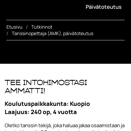
Päivätoteutus
Etusivu
Tutkinnot
Tanssinopettaja (AMK), päivätoteutus
Tee intohimostasi
ammatti!
Koulutuspaikkakunta: Kuopio
Laajuus: 240 op, 4 vuotta
Oletko tanssin tekijä, joka haluaa jakaa osaamistaan ja