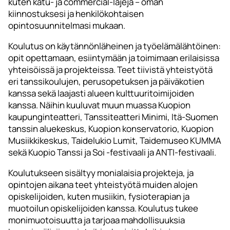
kuten katu- ja commercial-lajeja – oman
kiinnostuksesi ja henkilökohtaisen
opintosuunnitelmasi mukaan.
Koulutus on käytännönläheinen ja työelämälähtöinen:
opit opettamaan, esiintymään ja toimimaan erilaisissa
yhteisöissä ja projekteissa. Teet tiivistä yhteistyötä
eri tanssikoulujen, perusopetuksen ja päiväkotien
kanssa sekä laajasti alueen kulttuuritoimijoiden
kanssa. Näihin kuuluvat muun muassa Kuopion
kaupunginteatteri, Tanssiteatteri Minimi, Itä-Suomen
tanssin aluekeskus, Kuopion konservatorio, Kuopion
Musiikkikeskus, Taidelukio Lumit, Taidemuseo KUMMA
sekä Kuopio Tanssi ja Soi -festivaali ja ANTI-festivaali.
Koulutukseen sisältyy monialaisia projekteja, ja
opintojen aikana teet yhteistyötä muiden alojen
opiskelijoiden, kuten musiikin, fysioterapian ja
muotoilun opiskelijoiden kanssa. Koulutus tukee
monimuotoisuutta ja tarjoaa mahdollisuuksia