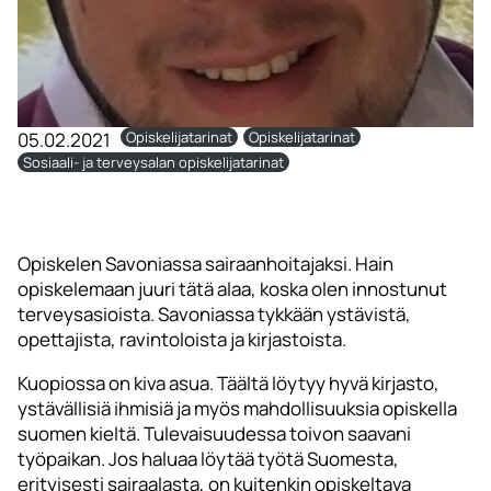
05.02.2021
Opiskelijatarinat
Opiskelijatarinat
Sosiaali- ja terveysalan opiskelijatarinat
Opiskelen Savoniassa sairaanhoitajaksi. Hain
opiskelemaan juuri tätä alaa, koska olen innostunut
terveysasioista. Savoniassa tykkään ystävistä,
opettajista, ravintoloista ja kirjastoista.
Kuopiossa on kiva asua. Täältä löytyy hyvä kirjasto,
ystävällisiä ihmisiä ja myös mahdollisuuksia opiskella
suomen kieltä. Tulevaisuudessa toivon saavani
työpaikan. Jos haluaa löytää työtä Suomesta,
erityisesti sairaalasta, on kuitenkin opiskeltava