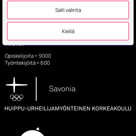
Salli valinta
Savonia on kansainvälinen työelämäläheinen
Kiellä
korkeakoulu, joka kouluttaa, tutkii, kehittää ja
innovoi.
Opiskelijoita + 9000
Työntekijöitä + 600