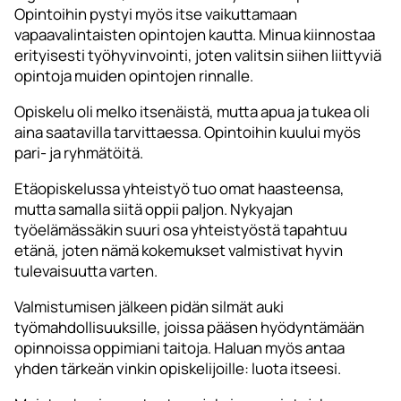
Opintoihin pystyi myös itse vaikuttamaan
vapaavalintaisten opintojen kautta. Minua kiinnostaa
erityisesti työhyvinvointi, joten valitsin siihen liittyviä
opintoja muiden opintojen rinnalle.
Opiskelu oli melko itsenäistä, mutta apua ja tukea oli
aina saatavilla tarvittaessa. Opintoihin kuului myös
pari- ja ryhmätöitä.
Etäopiskelussa yhteistyö tuo omat haasteensa,
mutta samalla siitä oppii paljon. Nykyajan
työelämässäkin suuri osa yhteistyöstä tapahtuu
etänä, joten nämä kokemukset valmistivat hyvin
tulevaisuutta varten.
Valmistumisen jälkeen pidän silmät auki
työmahdollisuuksille, joissa pääsen hyödyntämään
opinnoissa oppimiani taitoja. Haluan myös antaa
yhden tärkeän vinkin opiskelijoille: luota itseesi.