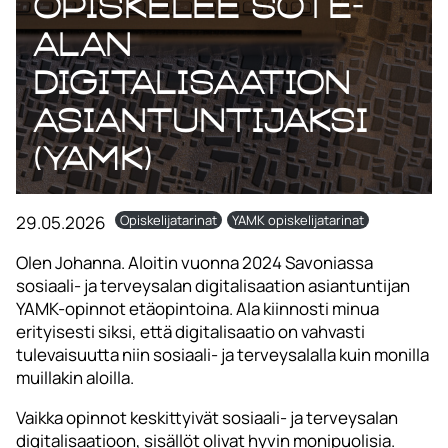
opiskelee sote-
alan
digitalisaation
asiantuntijaksi
(YAMK)
29.05.2026
Opiskelijatarinat
YAMK opiskelijatarinat
Olen Johanna. Aloitin vuonna 2024 Savoniassa
sosiaali- ja terveysalan digitalisaation asiantuntijan
YAMK-opinnot etäopintoina. Ala kiinnosti minua
erityisesti siksi, että digitalisaatio on vahvasti
tulevaisuutta niin sosiaali- ja terveysalalla kuin monilla
muillakin aloilla.
Vaikka opinnot keskittyivät sosiaali- ja terveysalan
digitalisaatioon, sisällöt olivat hyvin monipuolisia.