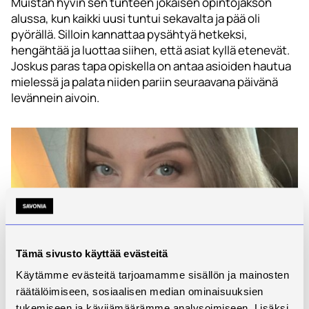
Muistan hyvin sen tunteen jokaisen opintojakson
alussa, kun kaikki uusi tuntui sekavalta ja pää oli
pyörällä. Silloin kannattaa pysähtyä hetkeksi,
hengähtää ja luottaa siihen, että asiat kyllä etenevät.
Joskus paras tapa opiskella on antaa asioiden hautua
mielessä ja palata niiden pariin seuraavana päivänä
levännein aivoin.
Tämä sivusto käyttää evästeitä
Käytämme evästeitä tarjoamamme sisällön ja mainosten
räätälöimiseen, sosiaalisen median ominaisuuksien
tukemiseen ja kävijämäärämme analysoimiseen. Lisäksi