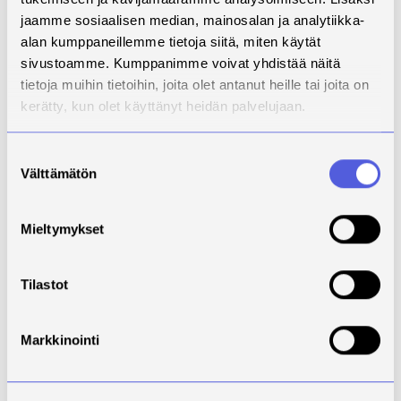
jaamme sosiaalisen median, mainosalan ja analytiikka-
alan kumppaneillemme tietoja siitä, miten käytät
sivustoamme. Kumppanimme voivat yhdistää näitä
tietoja muihin tietoihin, joita olet antanut heille tai joita on
kerätty, kun olet käyttänyt heidän palvelujaan.
Suostumuksen
Välttämätön
valinta
Mieltymykset
Johanna opiskelee sosiaali- ja terveysalan
Tilastot
digitalisaation asiantuntijaksi (YAMK).
Joskus paras tapa opiskella on antaa asioiden
Markkinointi
hautua mielessä ja palata niiden pariin
seuraavana päivänä levännein aivoin.