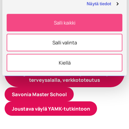
Näytä tiedot
Kiinnostuitko YAMK-
Salli kaikki
opinnoista?
Tutustu Savonia Master Schoolin maisteritasoisiin
Salli valinta
YAMK-koulutuksiin ja polkuopintoihin.
Kiellä
Sosiaali- ja terveyala (YAMK),
digitalisaation asiantuntija sosiaali- ja
terveysalalla, verkkototeutus
Savonia Master School
Joustava väylä YAMK-tutkintoon