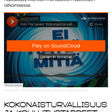
ratkomisessa.
SavoniaAMK
·
Kati Partanen: Kokonaisturvallisuus ja maatalousyrittäjyys
Kokonaisturvallisuus