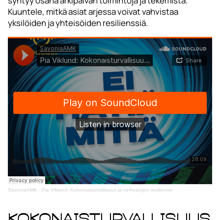
syntyy osana arkipäivän toimintoja ja tekemistä.
Kuuntele, mitkä asiat arjessa voivat vahvistaa
yksilöiden ja yhteisöiden resilienssiä.
SavoniaAMK
·
Pia Viklund: Kokonaisturvallisuus ja verkostojen resilienssi
Kokonaisturvallisuus