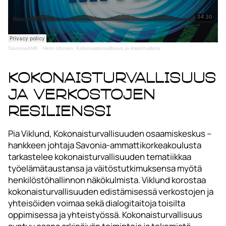
SavoniaAMK
·
Heini Utunen: Kokonaisturvallisuus ja kriisinhallinta
Kokonaisturvallisuus
ja verkostojen
resilienssi
Pia Viklund, Kokonaisturvallisuuden osaamiskeskus –
hankkeen johtaja Savonia-ammattikorkeakoulusta
tarkastelee kokonaisturvallisuuden tematiikkaa
työelämätaustansa ja väitöstutkimuksensa myötä
henkilöstöhallinnon näkökulmista. Viklund korostaa
kokonaisturvallisuuden edistämisessä verkostojen ja
yhteisöiden voimaa sekä dialogitaitoja toisilta
oppimisessa ja yhteistyössä. Kokonaisturvallisuus