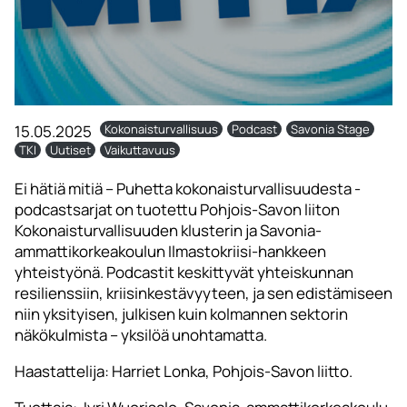
15.05.2025
Kokonaisturvallisuus
Podcast
Savonia Stage
TKI
Uutiset
Vaikuttavuus
Ei hätiä mitiä – Puhetta kokonaisturvallisuudesta -
podcastsarjat on tuotettu Pohjois-Savon liiton
Kokonaisturvallisuuden klusterin ja Savonia-
ammattikorkeakoulun Ilmastokriisi-hankkeen
yhteistyönä. Podcastit keskittyvät yhteiskunnan
resilienssiin, kriisinkestävyyteen, ja sen edistämiseen
niin yksityisen, julkisen kuin kolmannen sektorin
näkökulmista – yksilöä unohtamatta.
Haastattelija: Harriet Lonka, Pohjois-Savon liitto.