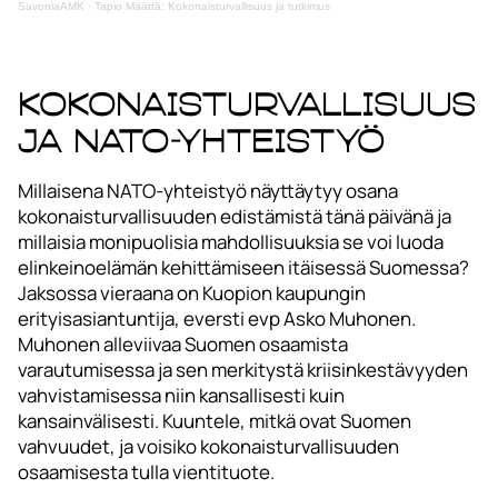
SavoniaAMK
·
Tapio Määttä: Kokonaisturvallisuus ja tutkimus
Kokonaisturvallisuus
ja NATO-yhteistyö
Millaisena NATO-yhteistyö näyttäytyy osana
kokonaisturvallisuuden edistämistä tänä päivänä ja
millaisia monipuolisia mahdollisuuksia se voi luoda
elinkeinoelämän kehittämiseen itäisessä Suomessa?
Jaksossa vieraana on Kuopion kaupungin
erityisasiantuntija, eversti evp Asko Muhonen.
Muhonen alleviivaa Suomen osaamista
varautumisessa ja sen merkitystä kriisinkestävyyden
vahvistamisessa niin kansallisesti kuin
kansainvälisesti. Kuuntele, mitkä ovat Suomen
vahvuudet, ja voisiko kokonaisturvallisuuden
osaamisesta tulla vientituote.