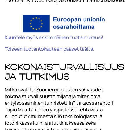
Tuottaja: Jyri Wuorisalo, Savonia-ammattikorkeakoulu.
Kuuntele myös ensimmäinen tuotantokausi!
Toiseen tuotantokauteen pääset täältä.
Kokonaisturvallisuus
ja tutkimus
Mitkä ovat Itä-Suomen yliopiston vahvuudet
kokonaisturvallisuustoimijana ja miten oma
erityisosaaminen tunnistettiin? Jaksossa rehtori
Tapio Määttä kertoo yliopistossa tehtävästä
huippututkimuksesta niin toksikologiassa ja
fotoniikassa kuin rajatutkimuksessa sekä
kriisinsietokykyyn liittyvästä laaja-alaisesta