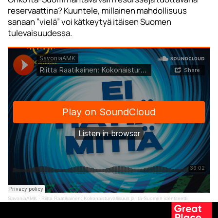
reservaattina? Kuuntele, millainen mahdollisuus
sanaan ”vielä” voi kätkeytyä itäisen Suomen
tulevaisuudessa.
SavoniaAMK
·
Riitta Raatikainen: Kokonaisturvallisuus ja Itä-Suomen identiteetti