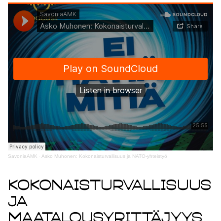
SavoniaAMK
·
Asko Muhonen: Kokonaisturvallisuus ja NATO-yhteistyö
Kokonaisturvallisuus
ja
maatalousyrittäjyys