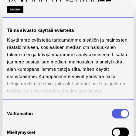
ja koulutustarpeet
Jaksossa vieraana on Pelastusopiston rehtori Mervi
Parviainen. Pelastusopisto on merkittävä toimija
turvallisuusviranomaisten osaamisen, yhteistyön ja
Tämä sivusto käyttää evästeitä
yhteistoiminnan kehittämisessä; opistolla on
Käytämme evästeitä tarjoamamme sisällön ja mainosten
huippuosaamista ja kansainvälisesti vertailukelpoinen
räätälöimiseen, sosiaalisen median ominaisuuksien
harjoitusalue. Varautumisen tiedon ja osaamisen
tukemiseen ja kävijämäärämme analysoimiseen. Lisäksi
tarpeet kunnissa, kaupungeissa ja muissa
jaamme sosiaalisen median, mainosalan ja analytiikka-
organisaatioissa kasvaa voimakkaasti ja samalla
alan kumppaneillemme tietoja siitä, miten käytät
odotukset opiston koulutuksen järjestämiselle.
sivustoamme. Kumppanimme voivat yhdistää näitä
Parviaisen mukaan rahoitus kuitenkin haastaa
tietoja muihin tietoihin, joita olet antanut heille tai joita on
Pelastusopiston koulutuspotentiaalin täyden
hyödyntämisen. Millaisena Parviainen näkee
kerätty, kun olet käyttänyt heidän palvelujaan.
Pelastusopiston tulevaisuuden
kokonaisturvallisuustoimijana ja millainen merkitys
Suostumuksen
opistolla on alueellisessa
Välttämätön
valinta
kokonaisturvallisuustyössä?
Mieltymykset