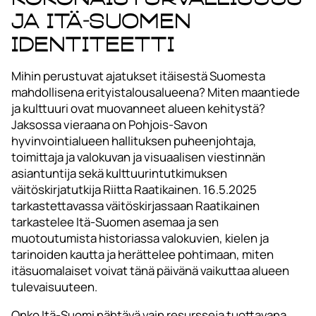
ja Itä-Suomen
identiteetti
Mihin perustuvat ajatukset itäisestä Suomesta
mahdollisena erityistalousalueena? Miten maantiede
ja kulttuuri ovat muovanneet alueen kehitystä?
Jaksossa vieraana on Pohjois-Savon
hyvinvointialueen hallituksen puheenjohtaja,
toimittaja ja valokuvan ja visuaalisen viestinnän
asiantuntija sekä kulttuurintutkimuksen
väitöskirjatutkija Riitta Raatikainen. 16.5.2025
tarkastettavassa väitöskirjassaan Raatikainen
tarkastelee Itä-Suomen asemaa ja sen
muotoutumista historiassa valokuvien, kielen ja
tarinoiden kautta ja herättelee pohtimaan, miten
itäsuomalaiset voivat tänä päivänä vaikuttaa alueen
tulevaisuuteen.
Onko Itä-Suomi nähtävä vain resursseja tuottavana