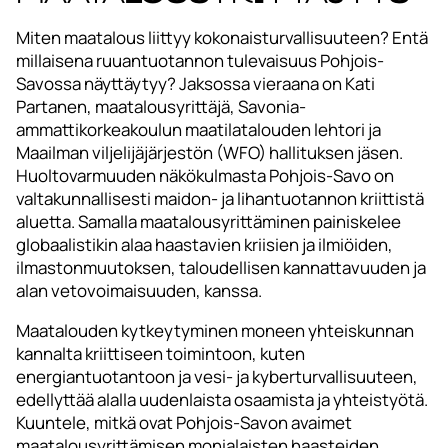
Miten maatalous liittyy kokonaisturvallisuuteen? Entä
millaisena ruuantuotannon tulevaisuus Pohjois-
Savossa näyttäytyy? Jaksossa vieraana on Kati
Partanen, maatalousyrittäjä, Savonia-
ammattikorkeakoulun maatilatalouden lehtori ja
Maailman viljelijäjärjestön (WFO) hallituksen jäsen.
Huoltovarmuuden näkökulmasta Pohjois-Savo on
valtakunnallisesti maidon- ja lihantuotannon kriittistä
aluetta. Samalla maatalousyrittäminen painiskelee
globaalistikin alaa haastavien kriisien ja ilmiöiden,
ilmastonmuutoksen, taloudellisen kannattavuuden ja
alan vetovoimaisuuden, kanssa.
Maatalouden kytkeytyminen moneen yhteiskunnan
kannalta kriittiseen toimintoon, kuten
energiantuotantoon ja vesi- ja kyberturvallisuuteen,
edellyttää alalla uudenlaista osaamista ja yhteistyötä.
Kuuntele, mitkä ovat Pohjois-Savon avaimet
maatalousyrittämisen monialaisten haasteiden