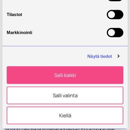
Tilastot
Markkinointi
Näytä tiedot
Salli kaikki
SavoniaAMK
·
Mervi Parviainen: Kokonaisturvallisuus ja koulutustarpeet
Salli valinta
Kokonaisturvallisuus
ja kriisinhallinta
Kiellä
Mistä resilienssi ja turvallisuuden kokemus syntyvät
yksilön tasolla ja yhteiskunnassa? Entä mitkä ovat