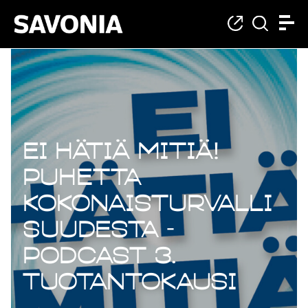
Ei hätiä mitiä!
Puhetta
kokonaisturvalli
suudesta -
podcast 3.
tuotantokausi