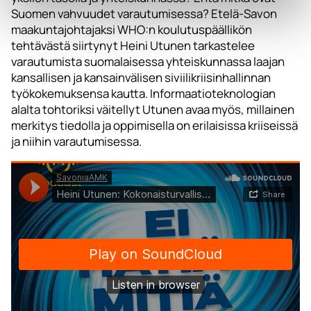
Suomen vahvuudet varautumisessa? Etelä-Savon
maakuntajohtajaksi WHO:n koulutuspäällikön
tehtävästä siirtynyt Heini Utunen tarkastelee
varautumista suomalaisessa yhteiskunnassa laajan
kansallisen ja kansainvälisen siviilikriisinhallinnan
työkokemuksensa kautta. Informaatioteknologian
alalta tohtoriksi väitellyt Utunen avaa myös, millainen
merkitys tiedolla ja oppimisella on erilaisissa kriiseissä
ja niihin varautumisessa.