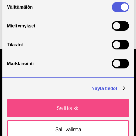
Suostumuksen
Välttämätön
valinta
Mieltymykset
Savonian lehtori Riitta Kiiskinen, haastateltavina
bioanalyytikot Ida Taskinen ja Timo Karhunen.
Tilastot
Markkinointi
Tilaa Savonian uutiskirje
Näytä tiedot
Salli kaikki
Salli valinta
Savonia on kansainvälinen työelämäläheinen