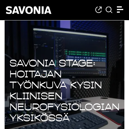
Savonia Stage:
Hoitajan
työnkuva KYSin
kliinisen
neurofysiologian
yksikössä