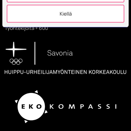
korkeakoulu, joka kouluttaa, tutkii, kehittää ja
innovoi.
Kiellä
Opiskelijoita + 9000
Työntekijöitä + 600