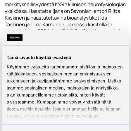
merkityksellisyydestä KYSin kliinisen neurofysiologian
yksikössä. Haastattelijana on Savonian lehtori Riitta
Kiiskinen ja haastateltavina bioanalyytikot Ida
Taskinen ja Timo Karhunen. Jaksossa käsitellään
ennen kaikkea EEG (aivosähkökäyrä)-tutkimusta kuin
myös muita kliinisen neurofysiologian tutkimuksia.
Tämä sivusto käyttää evästeitä
Käytämme evästeitä tarjoamamme sisällön ja mainosten
räätälöimiseen, sosiaalisen median ominaisuuksien
tukemiseen ja kävijämäärämme analysoimiseen. Lisäksi
jaamme sosiaalisen median, mainosalan ja analytiikka-
alan kumppaneillemme tietoja siitä, miten käytät
sivustoamme. Kumppanimme voivat yhdistää näitä
tietoja muihin tietoihin, joita olet antanut heille tai joita on
kerätty, kun olet käyttänyt heidän palvelujaan.