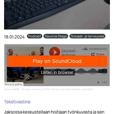
18.01.2024
Podcast
Savonia Stage
Sosiaali- ja terveysala
SavoniaAMK
·
Hoitajan työnkuva KYSin kliinisen neurofysiologian yksikössä
Tekstivastine
Jaksossa keskustellaan hoitajan työnkuvasta ja sen