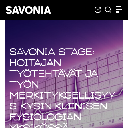
Savonia Stage:
Hoitajan
työtehtävät ja
työn
merkityksellisyy
s KYSin kliinisen
fysiologian
yksikössä