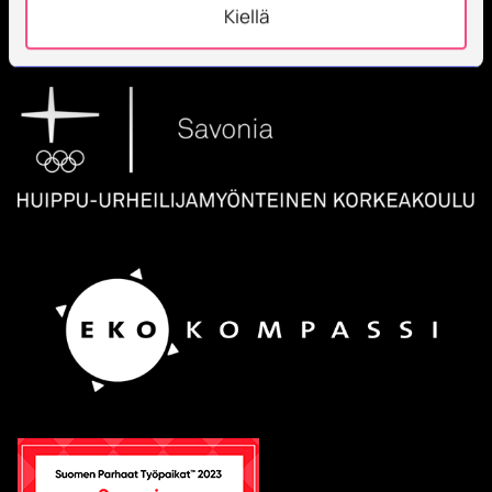
Opiskelijoita + 9000
Kiellä
Työntekijöitä + 600