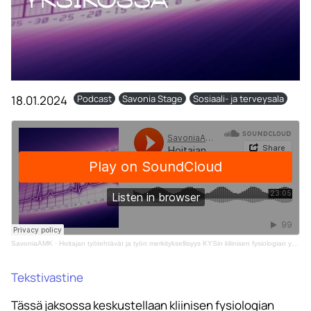
18.01.2024
Podcast
Savonia Stage
Sosiaali- ja terveysala
SavoniaAMK
·
Hoitajan työtehtävät ja työn merkityksellisyys KYSin kliinisen fysiologian yksikössä
Tekstivastine
Tässä jaksossa keskustellaan kliinisen fysiologian