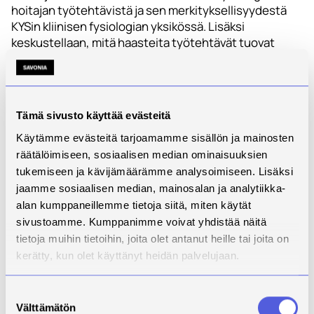
hoitajan työtehtävistä ja sen merkityksellisyydestä
KYSin kliinisen fysiologian yksikössä. Lisäksi
keskustellaan, mitä haasteita työtehtävät tuovat
tullessaan. Haastattelijana on Savonian lehtori Riitta
Kiiskinen ja haastateltavina bioanalyytikot Anne
Rönkkö, Anu Päiväniemi ja Tiina Blek.
Tämä sivusto käyttää evästeitä
Käytämme evästeitä tarjoamamme sisällön ja mainosten
räätälöimiseen, sosiaalisen median ominaisuuksien
tukemiseen ja kävijämäärämme analysoimiseen. Lisäksi
jaamme sosiaalisen median, mainosalan ja analytiikka-
alan kumppaneillemme tietoja siitä, miten käytät
sivustoamme. Kumppanimme voivat yhdistää näitä
tietoja muihin tietoihin, joita olet antanut heille tai joita on
kerätty, kun olet käyttänyt heidän palvelujaan.
Suostumuksen
Välttämätön
valinta