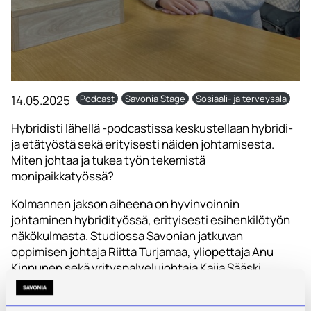
14.05.2025
Podcast
Savonia Stage
Sosiaali- ja terveysala
Hybridisti lähellä -podcastissa keskustellaan hybridi-
ja etätyöstä sekä erityisesti näiden johtamisesta.
Miten johtaa ja tukea työn tekemistä
monipaikkatyössä?
Kolmannen jakson aiheena on hyvinvoinnin
johtaminen hybridityössä, erityisesti esihenkilötyön
näkökulmasta. Studiossa Savonian jatkuvan
oppimisen johtaja Riitta Turjamaa, yliopettaja Anu
Kinnunen sekä yrityspalvelujohtaja Kaija Sääski.