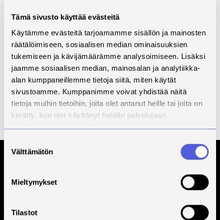
Tämä sivusto käyttää evästeitä
Käytämme evästeitä tarjoamamme sisällön ja mainosten
räätälöimiseen, sosiaalisen median ominaisuuksien
tukemiseen ja kävijämäärämme analysoimiseen. Lisäksi
jaamme sosiaalisen median, mainosalan ja analytiikka-
alan kumppaneillemme tietoja siitä, miten käytät
sivustoamme. Kumppanimme voivat yhdistää näitä
tietoja muihin tietoihin, joita olet antanut heille tai joita on
kerätty, kun olet käyttänyt heidän palvelujaan.
SavoniaAMK
·
Hybridisti lähellä -podcast: Hyvinvoinnin johtaminen hybridityössä (osa 3)
Suostumuksen
Välttämätön
valinta
Tilaa Savonian uutiskirje
Mieltymykset
Tilastot