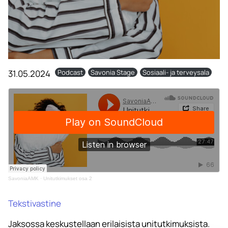
31.05.2024
Podcast
Savonia Stage
Sosiaali- ja terveysala
SavoniaAMK
·
Unitutkimukset osa 2
Tekstivastine
Jaksossa keskustellaan erilaisista unitutkimuksista.