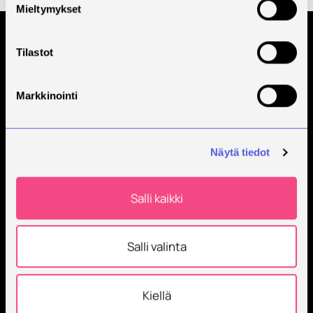
Mieltymykset
Tilaa Savonian uutiskirje
Tilastot
Markkinointi
Näytä tiedot
Salli kaikki
Savonia on kansainvälinen työelämäläheinen
korkeakoulu, joka kouluttaa, tutkii, kehittää ja
innovoi.
Salli valinta
Opiskelijoita + 9000
Työntekijöitä + 600
Kiellä