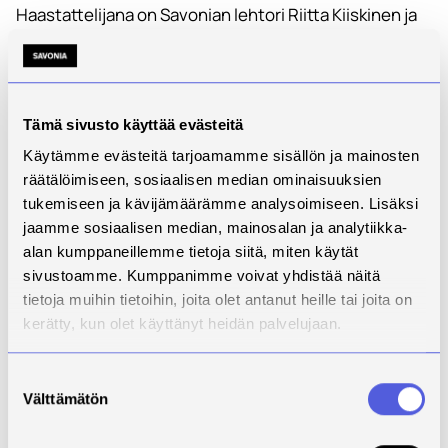
Haastattelijana on Savonian lehtori Riitta Kiiskinen ja
haastateltavina bioanalyytikko Jenni Tiitinen KYSin
kliinisen neurofysiologian yksiköstä ja bioanalyytikko,
sairaanhoitaja Saila Häkkinen Itä-Suomen yliopiston
unilaboratorio Smart Sleep Lab:sta.
Tämä sivusto käyttää evästeitä
Käytämme evästeitä tarjoamamme sisällön ja mainosten
räätälöimiseen, sosiaalisen median ominaisuuksien
tukemiseen ja kävijämäärämme analysoimiseen. Lisäksi
jaamme sosiaalisen median, mainosalan ja analytiikka-
alan kumppaneillemme tietoja siitä, miten käytät
sivustoamme. Kumppanimme voivat yhdistää näitä
tietoja muihin tietoihin, joita olet antanut heille tai joita on
kerätty, kun olet käyttänyt heidän palvelujaan.
Suostumuksen
Välttämätön
valinta