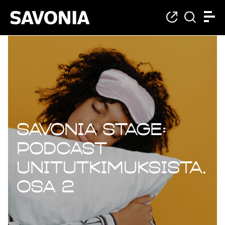
Savonia Stage:
Podcast
unitutkimuksista,
osa 2