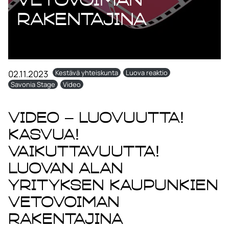
rakentajina
02.11.2023
Kestävä yhteiskunta
Luova reaktio
Savonia Stage
Video
Video – Luovuutta!
Kasvua!
Vaikuttavuutta!
Luovan alan
yrityksen kaupunkien
vetovoiman
rakentajina