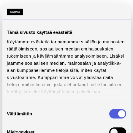
Tämä sivusto käyttää evästeitä
Käytämme evästeitä tarjoamamme sisällön ja mainosten
räätälöimiseen, sosiaalisen median ominaisuuksien
tukemiseen ja kävijämäärämme analysoimiseen. Lisäksi
jaamme sosiaalisen median, mainosalan ja analytiikka-
alan kumppaneillemme tietoja siitä, miten käytät
sivustoamme. Kumppanimme voivat yhdistää näitä
tietoja muihin tietoihin, joita olet antanut heille tai joita on
kerätty, kun olet käyttänyt heidän palvelujaan.
Suostumuksen
Tekijät:
Välttämätön
valinta
Tuotantotiimi: Luova REAKTIO! -hanke: Aino-Maria
Savolainen, Raisa Leinonen, Terhi Rissanen, Kalle
Mieltymykset