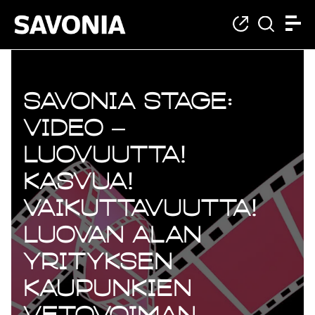
Savonia Stage:
Video –
Luovuutta!
Kasvua!
Vaikuttavuutta!
Luovan alan
yrityksen
kaupunkien
vetovoiman