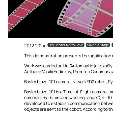
20.12.2024
DigiCenter North Savo
Savonia Stage
This demonstration presents the application 
Work was carried out in ”Automaatio ja tekoäl
Authors: Vasilii Fediukov, Premton Canamusa 
Basler blaze-101 camera, Niryo NED2 robot, 
Basler blaze-101 is a Time-of-Flight camera, 
camera is +/- 5 mm and working range 0,3 – 1
developed to establish communication betwee
objects are sent to the cobot. According to t