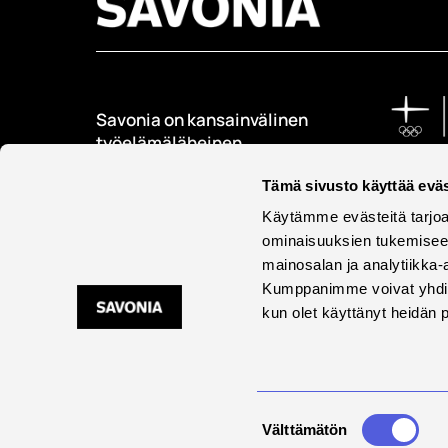
Savonia on kansainvälinen
työelämäläheinen
korkeakoulu, joka
kouluttaa, tutkii, kehittää
Tämä sivusto käyttää eväs
ja innovoi.
Käytämme evästeitä tarjoa
ominaisuuksien tukemisee
Opiskelijoita + 9000
mainosalan ja analytiikka-
Työntekijöitä + 600
Kumppanimme voivat yhdistää 
kun olet käyttänyt heidän 
Saavu
Suostumuksen
Välttämätön
valinta