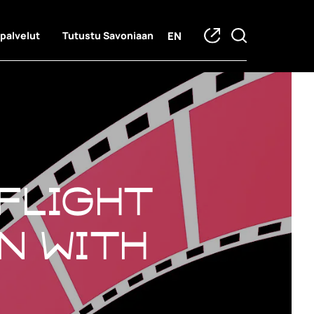
EN
 palvelut
Tutustu Savoniaan
 Flight
n with