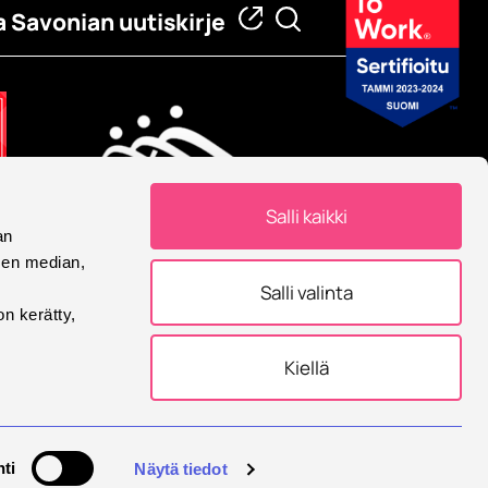
a Savonian uutiskirje
Salli kaikki
an
Eurooppalainen yliopisto
sen median,
Savonia on mukana
Salli valinta
Eurooppalainen yliopisto -
on kerätty,
allianssissa.
Kiellä
tukset
ti
Näytä tiedot