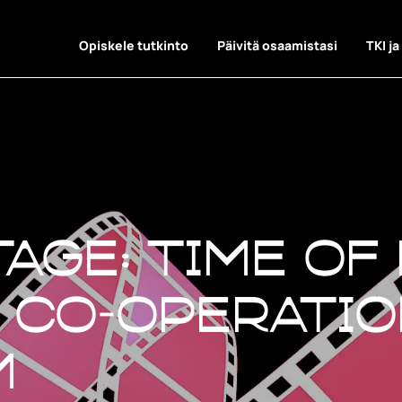
Opiskele tutkinto
Päivitä osaamistasi
TKI ja
age: Time of
 co-operatio
m