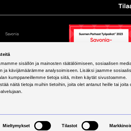
Tila
teitä
mamme sisällön ja mainosten räätälöimiseen, sosiaalisen medi
n ja kävijämäärämme analysoimiseen. Lisäksi jaamme sosiaali
alan kumppaneillemme tietoja siitä, miten käytät sivustoamme.
näitä tietoja muihin tietoihin, joita olet antanut heille tai joita 
palvelujaan.
tettavuus
Tietosuoja ja evästeet
Väärinkäytösilmoi
Mieltymykset
Tilastot
Markkinoin