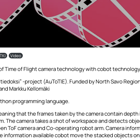
TKI
Video
of Time of Flight camera technology with cobot technology
y tiedoksi” -project (AuToTIE). Funded by North Savo Region
and Markku Kellomäki
Python programming language.
meaning that the frames taken by the camera contain depth 
0 m. The camera takes a shot of workspace and detects obj
n ToF camera and Co-operating robot arm. Camera informa
he information available cobot move the stacked objects on