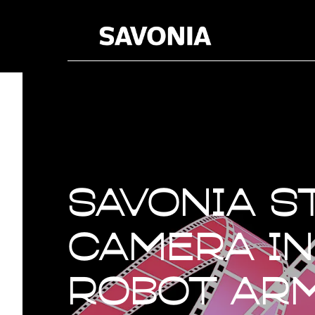
Savonia St
camera in
robot ar