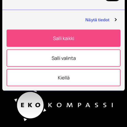
korkeakoulu, joka kouluttaa, tutkii, kehittää ja
innovoi.
Näytä tiedot
Opiskelijoita + 9000
Työntekijöitä + 600
Salli kaikki
Salli valinta
Kiellä