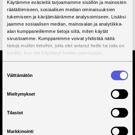
Varkaudessa palvelemme torstaisin 28.8. alkaen klo
Käytämme evästeitä tarjoamamme sisällön ja mainosten
10-14.
räätälöimiseen, sosiaalisen median ominaisuuksien
tukemiseen ja kävijämäärämme analysoimiseen. Lisäksi
Kesällä on pidennetyt laina-ajat.
Lainat eivät
jaamme sosiaalisen median, mainosalan ja analytiikka-
eräänny 16.6.-13.8. Lainojen eräpäivä on to 14.8., kun
alan kumppaneillemme tietoja siitä, miten käytät
lainaat tai uusit peruskokoelman kirjan (28 vrk laina-
sivustoamme. Kumppanimme voivat yhdistää näitä
aika) la 17.5. tai kurssikirjan (14 vrk laina-aika) la 31.5.
tietoja muihin tietoihin, joita olet antanut heille tai joita on
kerätty, kun olet käyttänyt heidän palvelujaan.
Tilaa Savonian uutiskirje
Suostumuksen
Välttämätön
valinta
Mieltymykset
Tilastot
Markkinointi
Savonia on kansainvälinen työelämäläheinen