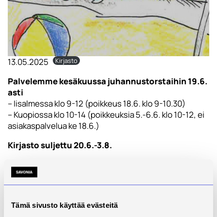
13.05.2025
Kirjasto
Palvelemme kesäkuussa juhannustorstaihin 19.6.
asti
– Iisalmessa klo 9-12 (poikkeus 18.6. klo 9-10.30)
– Kuopiossa klo 10-14 (poikkeuksia 5.-6.6. klo 10-12, ei
asiakaspalvelua ke 18.6.)
Kirjasto suljettu 20.6.-3.8.
Elokuussa palvelemme ma 4.8. alkaen
– Iisalmessa klo 9-12 (ei palvelua 13.8.)
– Kuopiossa klo 10-14
– pe 22.8. ei ole asiakaspalvelua
Tämä sivusto käyttää evästeitä