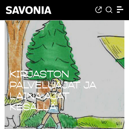
Kirjaston
palveluajat ja
laina-ajat
kesällä